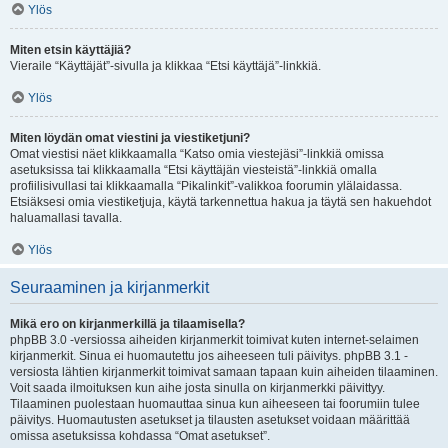
Ylös
Miten etsin käyttäjiä?
Vieraile “Käyttäjät”-sivulla ja klikkaa “Etsi käyttäjä”-linkkiä.
Ylös
Miten löydän omat viestini ja viestiketjuni?
Omat viestisi näet klikkaamalla “Katso omia viestejäsi”-linkkiä omissa
asetuksissa tai klikkaamalla “Etsi käyttäjän viesteistä”-linkkiä omalla
profiilisivullasi tai klikkaamalla “Pikalinkit”-valikkoa foorumin ylälaidassa.
Etsiäksesi omia viestiketjuja, käytä tarkennettua hakua ja täytä sen hakuehdot
haluamallasi tavalla.
Ylös
Seuraaminen ja kirjanmerkit
Mikä ero on kirjanmerkillä ja tilaamisella?
phpBB 3.0 -versiossa aiheiden kirjanmerkit toimivat kuten internet-selaimen
kirjanmerkit. Sinua ei huomautettu jos aiheeseen tuli päivitys. phpBB 3.1 -
versiosta lähtien kirjanmerkit toimivat samaan tapaan kuin aiheiden tilaaminen.
Voit saada ilmoituksen kun aihe josta sinulla on kirjanmerkki päivittyy.
Tilaaminen puolestaan huomauttaa sinua kun aiheeseen tai foorumiin tulee
päivitys. Huomautusten asetukset ja tilausten asetukset voidaan määrittää
omissa asetuksissa kohdassa “Omat asetukset”.