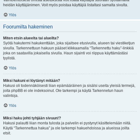
Vaihtoehtoisesti omista asetuksista voit lisätä käyttäjiä suoraan syöttämällä
heidän käyttäjänimen. Voit myös poistaa käyttäjiä listaltasi samalta sivulta.
Ylös
Foorumilta hakeminen
Miten etsin alueelta tai alueilta?
Syötä hakutermi hakukenttään, joka sijaitsee etusivulla, alueen tai viestiketjun
sivulla. Tarkennettuun hakuun pääset klikkaamalla “Tarkennettu haku”-linkkiä
joka on saatavilla jokaisella sivulla. Haun sijainti voi riippua käyttämästäsi
tyylistä.
Ylös
Miksi hakuni ei löytänyt mitään?
Hakusi oli todennäköisesti liian epämääräinen ja sisälsi useita yleisiä termejä,
joita phpBB ei ole indeksoinut. Ole tarkempi ja käytä Tarkennetun haun
valintoja.
Ylös
Miksi haku johti tyhjään sivuun!?
Hakusi palautti liian monta tulosta ja palvelin ei pystynyt käsittelemään niitä.
Käytä “Tarkennettua hakua” ja ole tarkempi hakuehdoissa ja alueissa joilta
etsit.