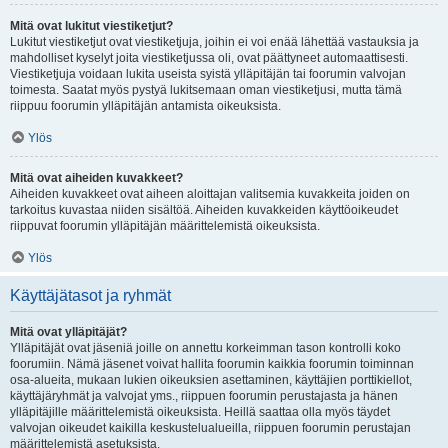
Mitä ovat lukitut viestiketjut?
Lukitut viestiketjut ovat viestiketjuja, joihin ei voi enää lähettää vastauksia ja
mahdolliset kyselyt joita viestiketjussa oli, ovat päättyneet automaattisesti.
Viestiketjuja voidaan lukita useista syistä ylläpitäjän tai foorumin valvojan
toimesta. Saatat myös pystyä lukitsemaan oman viestiketjusi, mutta tämä
riippuu foorumin ylläpitäjän antamista oikeuksista.
Ylös
Mitä ovat aiheiden kuvakkeet?
Aiheiden kuvakkeet ovat aiheen aloittajan valitsemia kuvakkeita joiden on
tarkoitus kuvastaa niiden sisältöä. Aiheiden kuvakkeiden käyttöoikeudet
riippuvat foorumin ylläpitäjän määrittelemistä oikeuksista.
Ylös
Käyttäjätasot ja ryhmät
Mitä ovat ylläpitäjät?
Ylläpitäjät ovat jäseniä joille on annettu korkeimman tason kontrolli koko
foorumiin. Nämä jäsenet voivat hallita foorumin kaikkia foorumin toiminnan
osa-alueita, mukaan lukien oikeuksien asettaminen, käyttäjien porttikiellot,
käyttäjäryhmät ja valvojat yms., riippuen foorumin perustajasta ja hänen
ylläpitäjille määrittelemistä oikeuksista. Heillä saattaa olla myös täydet
valvojan oikeudet kaikilla keskustelualueilla, riippuen foorumin perustajan
määrittelemistä asetuksista.