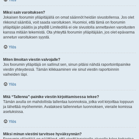
Ylös
Miksi sain varoituksen?
Jokaisen foorumin ylläpitäjällä on omat säännöt heidän sivustollensa. Jos olet
rikkonut sääntöä, voit saada varoituksen. Huomioi, että tämä on foorumin
ylläpitäjän päätös ja phpBB Limitedillä ei ole sivustolla annettavien varoitusten
kanssa mitään tekemistä. Ota yhteyttä foorumin ylläpitäjään, jos olet epävarma
annetun varoituksen syystä.
Ylös
Miten ilmoitan viestin valvojalle?
Jos foorumin ylläpitäjä on sallinut sen, sinun pitäisi nähdä raportointipainike
viestin yhteydessä. Tämän klikkaaminen vie sinut viestin raportoinnin
vaiheiden läpi.
Ylös
Mitä “Tallenna”-painike viestin kirjoittamisessa tekee?
Tämän avulla on mahdollista tallentaa luonnoksia, jotka voit kirjoittaa loppuun
ja lähettää myöhemmin. Avataksesi tallennetun luonnoksen, vieraile komissa
asetuksissa.
Ylös
Miksi minun viestini tarvitsee hyväksynnän?