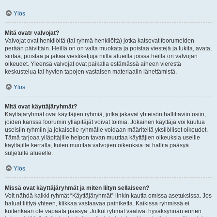
Ylös
Mitä ovatr valvojat?
Valvojat ovat henkilöitä (tai ryhmä henkilöitä) jotka katsovat foorumeiden
perään päivittäin. Heillä on on valta muokata ja poistaa viestejä ja lukita, avata,
siirtää, poistaa ja jakaa viestiketjuja niillä alueilla joissa heillä on valvojan
oikeudet. Yleensä valvojat ovat paikalla estämässä aiheen vierestä
keskustelua tai hyvien tapojen vastaisen materiaalin lähettämistä.
Ylös
Mitä ovat käyttäjäryhmät?
Käyttäjäryhmät ovat käyttäjien ryhmiä, jotka jakavat yhteisön hallittaviin osiin,
joiden kanssa foorumin ylläpitäjät voivat toimia. Jokainen käyttäjä voi kuulua
useisiin ryhmiin ja jokaiselle ryhmälle voidaan määritellä yksilölliset oikeudet.
Tämä tarjoaa ylläpitäjille helpon tavan muuttaa käyttäjien oikeuksia useille
käyttäjille kerralla, kuten muuttaa valvojien oikeuksia tai hallita pääsyä
suljetulle alueelle.
Ylös
Missä ovat käyttäjäryhmät ja miten liityn sellaiseen?
Voit nähdä kaikki ryhmät “Käyttäjäryhmät”-linkin kautta omissa asetuksissa. Jos
haluat liittyä yhteen, klikkaa vastaavaa painiketta. Kaikissa ryhmissä ei
kuitenkaan ole vapaata pääsyä. Jotkut ryhmät vaativat hyväksynnän ennen