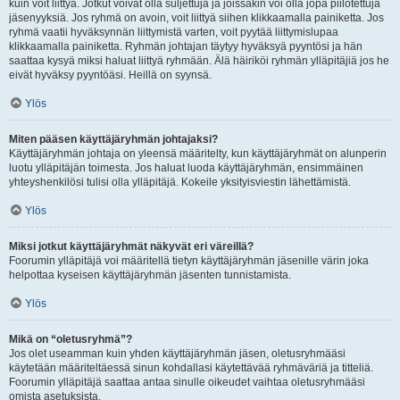
kuin voit liittyä. Jotkut voivat olla suljettuja ja joissakin voi olla jopa piilotettuja
jäsenyyksiä. Jos ryhmä on avoin, voit liittyä siihen klikkaamalla painiketta. Jos
ryhmä vaatii hyväksynnän liittymistä varten, voit pyytää liittymislupaa
klikkaamalla painiketta. Ryhmän johtajan täytyy hyväksyä pyyntösi ja hän
saattaa kysyä miksi haluat liittyä ryhmään. Älä häiriköi ryhmän ylläpitäjiä jos he
eivät hyväksy pyyntöäsi. Heillä on syynsä.
Ylös
Miten pääsen käyttäjäryhmän johtajaksi?
Käyttäjäryhmän johtaja on yleensä määritelty, kun käyttäjäryhmät on alunperin
luotu ylläpitäjän toimesta. Jos haluat luoda käyttäjäryhmän, ensimmäinen
yhteyshenkilösi tulisi olla ylläpitäjä. Kokeile yksityisviestin lähettämistä.
Ylös
Miksi jotkut käyttäjäryhmät näkyvät eri väreillä?
Foorumin ylläpitäjä voi määritellä tietyn käyttäjäryhmän jäsenille värin joka
helpottaa kyseisen käyttäjäryhmän jäsenten tunnistamista.
Ylös
Mikä on “oletusryhmä”?
Jos olet useamman kuin yhden käyttäjäryhmän jäsen, oletusryhmääsi
käytetään määriteltäessä sinun kohdallasi käytettävää ryhmäväriä ja titteliä.
Foorumin ylläpitäjä saattaa antaa sinulle oikeudet vaihtaa oletusryhmääsi
omista asetuksista.