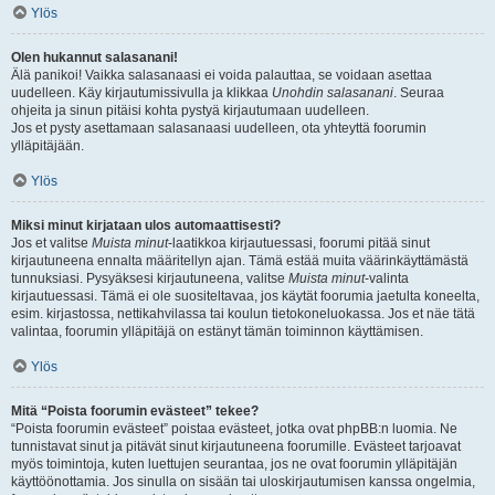
Ylös
Olen hukannut salasanani!
Älä panikoi! Vaikka salasanaasi ei voida palauttaa, se voidaan asettaa
uudelleen. Käy kirjautumissivulla ja klikkaa
Unohdin salasanani
. Seuraa
ohjeita ja sinun pitäisi kohta pystyä kirjautumaan uudelleen.
Jos et pysty asettamaan salasanaasi uudelleen, ota yhteyttä foorumin
ylläpitäjään.
Ylös
Miksi minut kirjataan ulos automaattisesti?
Jos et valitse
Muista minut
-laatikkoa kirjautuessasi, foorumi pitää sinut
kirjautuneena ennalta määritellyn ajan. Tämä estää muita väärinkäyttämästä
tunnuksiasi. Pysyäksesi kirjautuneena, valitse
Muista minut
-valinta
kirjautuessasi. Tämä ei ole suositeltavaa, jos käytät foorumia jaetulta koneelta,
esim. kirjastossa, nettikahvilassa tai koulun tietokoneluokassa. Jos et näe tätä
valintaa, foorumin ylläpitäjä on estänyt tämän toiminnon käyttämisen.
Ylös
Mitä “Poista foorumin evästeet” tekee?
“Poista foorumin evästeet” poistaa evästeet, jotka ovat phpBB:n luomia. Ne
tunnistavat sinut ja pitävät sinut kirjautuneena foorumille. Evästeet tarjoavat
myös toimintoja, kuten luettujen seurantaa, jos ne ovat foorumin ylläpitäjän
käyttöönottamia. Jos sinulla on sisään tai uloskirjautumisen kanssa ongelmia,