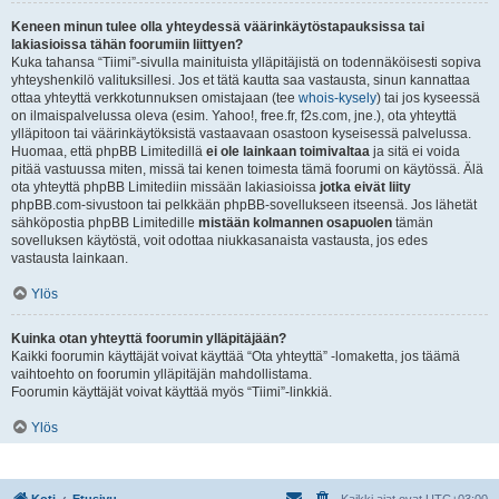
Keneen minun tulee olla yhteydessä väärinkäytöstapauksissa tai
lakiasioissa tähän foorumiin liittyen?
Kuka tahansa “Tiimi”-sivulla mainituista ylläpitäjistä on todennäköisesti sopiva
yhteyshenkilö valituksillesi. Jos et tätä kautta saa vastausta, sinun kannattaa
ottaa yhteyttä verkkotunnuksen omistajaan (tee
whois-kysely
) tai jos kyseessä
on ilmaispalvelussa oleva (esim. Yahoo!, free.fr, f2s.com, jne.), ota yhteyttä
ylläpitoon tai väärinkäytöksistä vastaavaan osastoon kyseisessä palvelussa.
Huomaa, että phpBB Limitedillä
ei ole lainkaan toimivaltaa
ja sitä ei voida
pitää vastuussa miten, missä tai kenen toimesta tämä foorumi on käytössä. Älä
ota yhteyttä phpBB Limitediin missään lakiasioissa
jotka eivät liity
phpBB.com-sivustoon tai pelkkään phpBB-sovellukseen itseensä. Jos lähetät
sähköpostia phpBB Limitedille
mistään kolmannen osapuolen
tämän
sovelluksen käytöstä, voit odottaa niukkasanaista vastausta, jos edes
vastausta lainkaan.
Ylös
Kuinka otan yhteyttä foorumin ylläpitäjään?
Kaikki foorumin käyttäjät voivat käyttää “Ota yhteyttä” -lomaketta, jos täämä
vaihtoehto on foorumin ylläpitäjän mahdollistama.
Foorumin käyttäjät voivat käyttää myös “Tiimi”-linkkiä.
Ylös