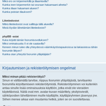
Mikä ero on kirjanmerkillä ja tilaamisella?
Kuinka teen kirjanmerkin tai seuraan haluamaani aihetta?
Kuinka tilaan haluamani alueen?
Kuinka poistan tilaukseni?
Liitetiedostot
Mitkä liitetiedostot ovat sallittuja tällä alueella?
Mistä löydän lähettämäni liitetiedostot?
phpBB -asiat
Kuka kirjoitti tämän foorumisovelluksen?
Miksi ominaisuutta X ei ole saatavilla?
Keneen minun tulee olla yhteydessä väärinkäytöstapauksissa tai lakiasioissa tähän
foorumiin liittyen?
Kuinka otan yhteyttä foorumin ylläpitäjään?
Kirjautumisen ja rekisteröitymisen ongelmat
Miksi minun pitää rekisteröityä?
Sinun ei välttämättä tarvitse, riippuu foorumin ylläpitäjästä, tarvitaanko
foorumilla kirjoittamiseen rekisteröitymistä. Rekisteröityminen voi kuitenkin
antaa sinulle lisää ominaisuuksia käyttöön, jotka eivät ole vieraiden
käytettävissä. Näitä ovat mm. avatar-kuvan määrittely, yksityisviestit,
sähköpostien lähettäminen muille käyttäjille, käyttäjäryhmien jäsenyys jne.
Siihen menee aikaa vain muutamia hetkiä, joten se on suositeltavaa.