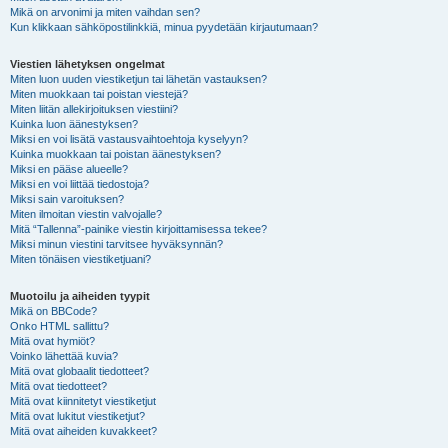
Mikä on arvonimi ja miten vaihdan sen?
Kun klikkaan sähköpostilinkkiä, minua pyydetään kirjautumaan?
Viestien lähetyksen ongelmat
Miten luon uuden viestiketjun tai lähetän vastauksen?
Miten muokkaan tai poistan viestejä?
Miten liitän allekirjoituksen viestiini?
Kuinka luon äänestyksen?
Miksi en voi lisätä vastausvaihtoehtoja kyselyyn?
Kuinka muokkaan tai poistan äänestyksen?
Miksi en pääse alueelle?
Miksi en voi liittää tiedostoja?
Miksi sain varoituksen?
Miten ilmoitan viestin valvojalle?
Mitä “Tallenna”-painike viestin kirjoittamisessa tekee?
Miksi minun viestini tarvitsee hyväksynnän?
Miten tönäisen viestiketjuani?
Muotoilu ja aiheiden tyypit
Mikä on BBCode?
Onko HTML sallittu?
Mitä ovat hymiöt?
Voinko lähettää kuvia?
Mitä ovat globaalit tiedotteet?
Mitä ovat tiedotteet?
Mitä ovat kiinnitetyt viestiketjut
Mitä ovat lukitut viestiketjut?
Mitä ovat aiheiden kuvakkeet?