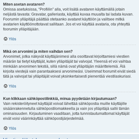
Miten asetan avataren?
Omissa asetuksissa, “Profiilin” alla, voit lisätä avataren käyttämällä jotain
neljästä tavasta: Gravatar, galleriasta, käyttää kuvaa muualta tai ladata kuvan.
Foorumin ylläpitäjä päättää otetaanko avataret käyttöön ja valitsee mitkä
avatarien käyttöönottotavat sallitaan. Jos et voi käyttää avataria, ota yhteyttä
foorumin ylläpitäjään.
Ylös
Mikä on arvonimi ja miten vaihdan sen?
Arvonimet, jotka näkyvät käyttäjänimesi alla osoittavat kirjoittamiesi viestien
määrän tai tietyt käyttäjät, kuten ylläpitäjät tai valvojat. Yleensä et voi vaihtaa
minkään arvonimen tekstiä, sillä nämä ovat ylläpitäjän määrittelemiä. Älä
kirjoita viestejä vain parantaaksesi arvonimeäsi. Useimmat foorumit eivät siedä
tätä ja valvojat tai ylläpitäjät voivat yksinkertaisesti pienentää viestilaskuriasi.
Ylös
Kun klikkaan sähköpostilinkkiä, minua pyydetään kirjautumaan?
Vain rekisteröityneet käyttäjät voivat lähettää sähköpostia muille käyttäjille
sisäänrakennetulla sähköpostilomakkeella ja vain jos ylläpitäjä sallii tämän
ominaisuuden. Kirjautuminen vaaditaan, jotta tunnistautumattomat käyttäjät
eivät voisi väärinkäyttää sähköpostijärjestelmää.
Ylös