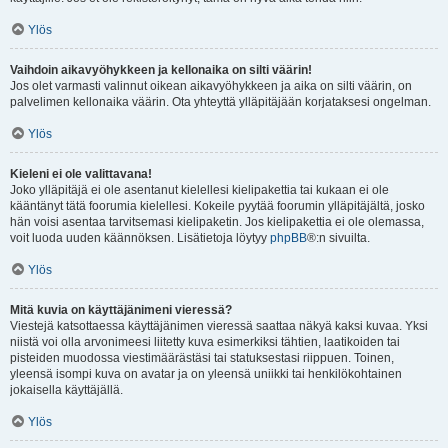
Ylös
Vaihdoin aikavyöhykkeen ja kellonaika on silti väärin!
Jos olet varmasti valinnut oikean aikavyöhykkeen ja aika on silti väärin, on
palvelimen kellonaika väärin. Ota yhteyttä ylläpitäjään korjataksesi ongelman.
Ylös
Kieleni ei ole valittavana!
Joko ylläpitäjä ei ole asentanut kielellesi kielipakettia tai kukaan ei ole
kääntänyt tätä foorumia kielellesi. Kokeile pyytää foorumin ylläpitäjältä, josko
hän voisi asentaa tarvitsemasi kielipaketin. Jos kielipakettia ei ole olemassa,
voit luoda uuden käännöksen. Lisätietoja löytyy
phpBB
®:n sivuilta.
Ylös
Mitä kuvia on käyttäjänimeni vieressä?
Viestejä katsottaessa käyttäjänimen vieressä saattaa näkyä kaksi kuvaa. Yksi
niistä voi olla arvonimeesi liitetty kuva esimerkiksi tähtien, laatikoiden tai
pisteiden muodossa viestimäärästäsi tai statuksestasi riippuen. Toinen,
yleensä isompi kuva on avatar ja on yleensä uniikki tai henkilökohtainen
jokaisella käyttäjällä.
Ylös