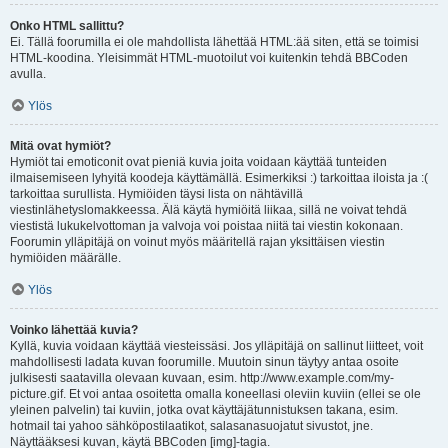
Onko HTML sallittu?
Ei. Tällä foorumilla ei ole mahdollista lähettää HTML:ää siten, että se toimisi
HTML-koodina. Yleisimmät HTML-muotoilut voi kuitenkin tehdä BBCoden
avulla.
Ylös
Mitä ovat hymiöt?
Hymiöt tai emoticonit ovat pieniä kuvia joita voidaan käyttää tunteiden
ilmaisemiseen lyhyitä koodeja käyttämällä. Esimerkiksi :) tarkoittaa iloista ja :(
tarkoittaa surullista. Hymiöiden täysi lista on nähtävillä
viestinlähetyslomakkeessa. Älä käytä hymiöitä liikaa, sillä ne voivat tehdä
viestistä lukukelvottoman ja valvoja voi poistaa niitä tai viestin kokonaan.
Foorumin ylläpitäjä on voinut myös määritellä rajan yksittäisen viestin
hymiöiden määrälle.
Ylös
Voinko lähettää kuvia?
Kyllä, kuvia voidaan käyttää viesteissäsi. Jos ylläpitäjä on sallinut liitteet, voit
mahdollisesti ladata kuvan foorumille. Muutoin sinun täytyy antaa osoite
julkisesti saatavilla olevaan kuvaan, esim. http://www.example.com/my-
picture.gif. Et voi antaa osoitetta omalla koneellasi oleviin kuviin (ellei se ole
yleinen palvelin) tai kuviin, jotka ovat käyttäjätunnistuksen takana, esim.
hotmail tai yahoo sähköpostilaatikot, salasanasuojatut sivustot, jne.
Näyttääksesi kuvan, käytä BBCoden [img]-tagia.