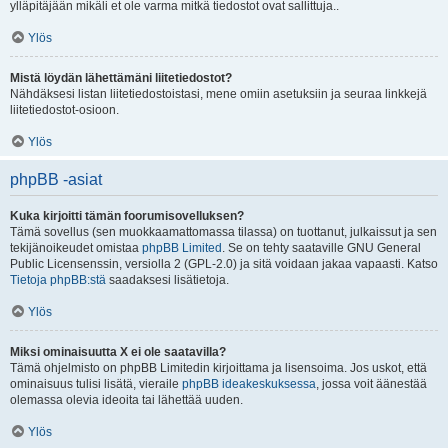
ylläpitäjään mikäli et ole varma mitkä tiedostot ovat sallittuja..
Ylös
Mistä löydän lähettämäni liitetiedostot?
Nähdäksesi listan liitetiedostoistasi, mene omiin asetuksiin ja seuraa linkkejä
liitetiedostot-osioon.
Ylös
phpBB -asiat
Kuka kirjoitti tämän foorumisovelluksen?
Tämä sovellus (sen muokkaamattomassa tilassa) on tuottanut, julkaissut ja sen
tekijänoikeudet omistaa
phpBB Limited
. Se on tehty saataville GNU General
Public Licensenssin, versiolla 2 (GPL-2.0) ja sitä voidaan jakaa vapaasti. Katso
Tietoja phpBB:stä
saadaksesi lisätietoja.
Ylös
Miksi ominaisuutta X ei ole saatavilla?
Tämä ohjelmisto on phpBB Limitedin kirjoittama ja lisensoima. Jos uskot, että
ominaisuus tulisi lisätä, vieraile
phpBB ideakeskuksessa
, jossa voit äänestää
olemassa olevia ideoita tai lähettää uuden.
Ylös