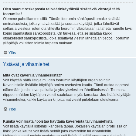
Olen saanut roskapostia tai väärinkäytöksiä sisältäviä viestejä tältä
foorumilta!
Olemme pahoillamme siitä. Tämän foorumin sähköpostilomake sisältää
ominaisuuksia, jotka yrittävät estää ja seurata käyttäjiä, jotka lähettävät
sellaisia viestejä, joten ota yhteyttä foorumin ylläpitäjään ja lähetä hänelle täysi
kopio saamastasi sähköpostista. On tärkeää, että se sisältää kaikki
otsaketiedot sähköpostista, jotka sisältävät viestin lähettäjän tiedot. Foorumin
ylläpitäjä voi sitten toimia tarpeen mukaan.
Ylös
Ystävät ja vihamiehet
Mitä ovat kaveri ja vihamieslistat?
Voit käyttää näitä listoja muiden foorumin käyttäjien organisointiin.
Kaverilistalle lisätään käyttäjiä omien asetusten kautta. Tämä auttaa nopeasti
näkemään jos he ovat paikalla ja yksityisviestien lähettämisessä. Teemasta
riippuen näiden käyttäjien viestit saatetaan myös korostaa. Jos lisäät käyttäjän
vihamieheksi, kaikki käyttäjän kirjoittamat viestit piilotetaan oletuksena.
Ylös
Kuinka voin lisätä / poistaa käyttäjiä kavereista tai vihamiehistä
Voit lisätä käyttäjiä listoihisi kahdella tapaa. Jokaisen käyttäjän profiilissa on
linkki jonka kautta voit lisätä heidät joko kavereihin tai vihamiehiin.