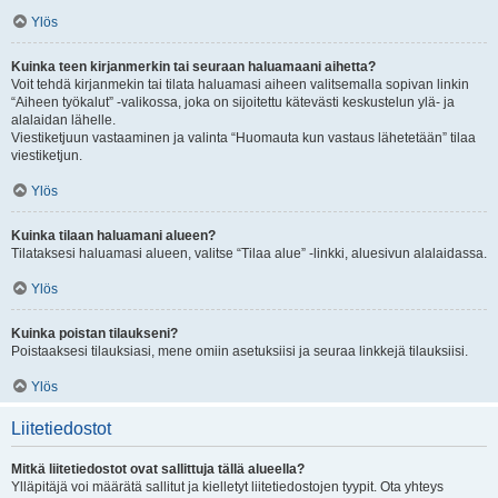
Ylös
Kuinka teen kirjanmerkin tai seuraan haluamaani aihetta?
Voit tehdä kirjanmekin tai tilata haluamasi aiheen valitsemalla sopivan linkin
“Aiheen työkalut” -valikossa, joka on sijoitettu kätevästi keskustelun ylä- ja
alalaidan lähelle.
Viestiketjuun vastaaminen ja valinta “Huomauta kun vastaus lähetetään” tilaa
viestiketjun.
Ylös
Kuinka tilaan haluamani alueen?
Tilataksesi haluamasi alueen, valitse “Tilaa alue” -linkki, aluesivun alalaidassa.
Ylös
Kuinka poistan tilaukseni?
Poistaaksesi tilauksiasi, mene omiin asetuksiisi ja seuraa linkkejä tilauksiisi.
Ylös
Liitetiedostot
Mitkä liitetiedostot ovat sallittuja tällä alueella?
Ylläpitäjä voi määrätä sallitut ja kielletyt liitetiedostojen tyypit. Ota yhteys