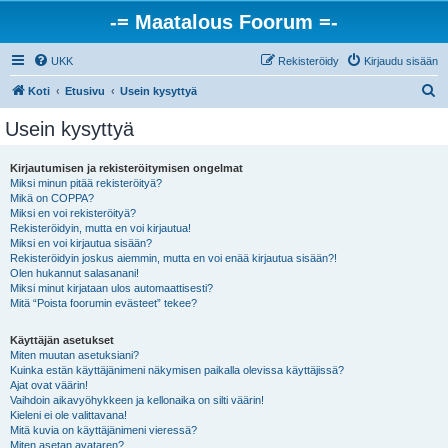
-= Maatalous Foorum =-
UKK
Rekisteröidy
Kirjaudu sisään
E
Koti
Etusivu
Usein kysyttyä
t
Usein kysyttyä
s
i
Kirjautumisen ja rekisteröitymisen ongelmat
Miksi minun pitää rekisteröityä?
Mikä on COPPA?
Miksi en voi rekisteröityä?
Rekisteröidyin, mutta en voi kirjautua!
Miksi en voi kirjautua sisään?
Rekisteröidyin joskus aiemmin, mutta en voi enää kirjautua sisään?!
Olen hukannut salasanani!
Miksi minut kirjataan ulos automaattisesti?
Mitä “Poista foorumin evästeet” tekee?
Käyttäjän asetukset
Miten muutan asetuksiani?
Kuinka estän käyttäjänimeni näkymisen paikalla olevissa käyttäjissä?
Ajat ovat väärin!
Vaihdoin aikavyöhykkeen ja kellonaika on silti väärin!
Kieleni ei ole valittavana!
Mitä kuvia on käyttäjänimeni vieressä?
Miten asetan avataren?