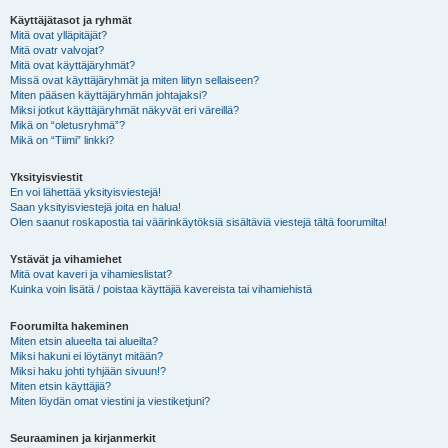
Käyttäjätasot ja ryhmät
Mitä ovat ylläpitäjät?
Mitä ovatr valvojat?
Mitä ovat käyttäjäryhmät?
Missä ovat käyttäjäryhmät ja miten liityn sellaiseen?
Miten pääsen käyttäjäryhmän johtajaksi?
Miksi jotkut käyttäjäryhmät näkyvät eri väreillä?
Mikä on “oletusryhmä”?
Mikä on “Tiimi” linkki?
Yksityisviestit
En voi lähettää yksityisviestejä!
Saan yksityisviestejä joita en halua!
Olen saanut roskapostia tai väärinkäytöksiä sisältäviä viestejä tältä foorumilta!
Ystävät ja vihamiehet
Mitä ovat kaveri ja vihamieslistat?
Kuinka voin lisätä / poistaa käyttäjiä kavereista tai vihamiehistä
Foorumilta hakeminen
Miten etsin alueelta tai alueilta?
Miksi hakuni ei löytänyt mitään?
Miksi haku johti tyhjään sivuun!?
Miten etsin käyttäjiä?
Miten löydän omat viestini ja viestiketjuni?
Seuraaminen ja kirjanmerkit