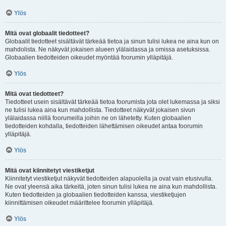
Ylös
Mitä ovat globaalit tiedotteet?
Globaalit tiedotteet sisältävät tärkeää tietoa ja sinun tulisi lukea ne aina kun on
mahdolista. Ne näkyvät jokaisen alueen ylälaidassa ja omissa asetuksissa.
Globaalien tiedotteiden oikeudet myöntää foorumin ylläpitäjä.
Ylös
Mitä ovat tiedotteet?
Tiedotteet usein sisältävät tärkeää tietoa foorumista jota olet lukemassa ja siksi
ne tulisi lukea aina kun mahdollista. Tiedotteet näkyvät jokaisen sivun
ylälaidassa niillä foorumeilla joihin ne on lähetetty. Kuten globaalien
tiedotteiden kohdalla, tiedotteiden lähettämisen oikeudet antaa foorumin
ylläpitäjä.
Ylös
Mitä ovat kiinnitetyt viestiketjut
Kiinnitetyt viestiketjut näkyvät tiedotteiden alapuolella ja ovat vain etusivulla.
Ne ovat yleensä aika tärkeitä, joten sinun tulisi lukea ne aina kun mahdollista.
Kuten tiedotteiden ja globaalien tiedotteiden kanssa, viestiketjujen
kiinnittämisen oikeudet määrittelee foorumin ylläpitäjä.
Ylös