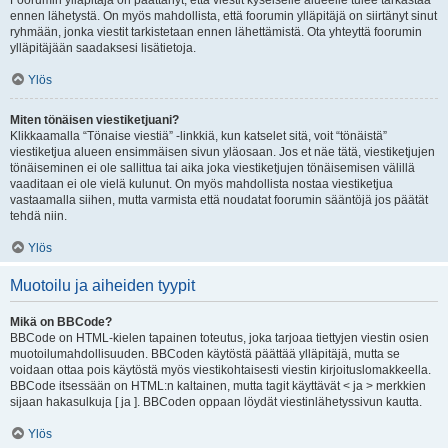
Foorumin ylläpitäjä on päättänyt, että viestit kyseiselle alueelle tulee tarkastaa
ennen lähetystä. On myös mahdollista, että foorumin ylläpitäjä on siirtänyt sinut
ryhmään, jonka viestit tarkistetaan ennen lähettämistä. Ota yhteyttä foorumin
ylläpitäjään saadaksesi lisätietoja.
Ylös
Miten tönäisen viestiketjuani?
Klikkaamalla “Tönaise viestiä” -linkkiä, kun katselet sitä, voit “tönäistä”
viestiketjua alueen ensimmäisen sivun yläosaan. Jos et näe tätä, viestiketjujen
tönäiseminen ei ole sallittua tai aika joka viestiketjujen tönäisemisen välillä
vaaditaan ei ole vielä kulunut. On myös mahdollista nostaa viestiketjua
vastaamalla siihen, mutta varmista että noudatat foorumin sääntöjä jos päätät
tehdä niin.
Ylös
Muotoilu ja aiheiden tyypit
Mikä on BBCode?
BBCode on HTML-kielen tapainen toteutus, joka tarjoaa tiettyjen viestin osien
muotoilumahdollisuuden. BBCoden käytöstä päättää ylläpitäjä, mutta se
voidaan ottaa pois käytöstä myös viestikohtaisesti viestin kirjoituslomakkeella.
BBCode itsessään on HTML:n kaltainen, mutta tagit käyttävät < ja > merkkien
sijaan hakasulkuja [ ja ]. BBCoden oppaan löydät viestinlähetyssivun kautta.
Ylös