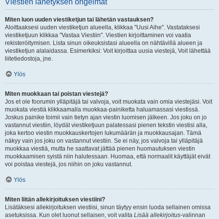
Viestien lähetyksen ongelmat
Miten luon uuden viestiketjun tai lähetän vastauksen?
Aloittaaksesi uuden viestiketjun alueella, klikkaa "Uusi Aihe". Vastataksesi
viestiketjuun klikkaa "Vastaa Viestiin". Viestien kirjoittaminen voi vaatia
rekisteröitymisen. Lista sinun oikeuksistasi alueella on nähtävillä alueen ja
viestiketjun alalaidassa. Esimerkiksi: Voit kirjoittaa uusia viestejä, Voit lähettää
liitetiedostoja, jne.
Ylös
Miten muokkaan tai poistan viestejä?
Jos et ole foorumin ylläpitäjä tai valvoja, voit muokata vain omia viestejäsi. Voit
muokata viestiä klikkaamalla muokkaa-painiketta haluamassasi viestissä.
Joskus painike toimii vain tietyn ajan viestin luomisen jälkeen. Jos joku on jo
vastannut viestiin, löydät viestiketjuun palatessasi pienen tekstin viestisi alla,
joka kertoo viestin muokkauskertojen lukumäärän ja muokkausajan. Tämä
näkyy vain jos joku on vastannut viestiin. Se ei näy, jos valvoja tai ylläpitäjä
muokkaa viestiä, mutta he saattavat jättää pienen huomautuksen viestin
muokkaamisen syistä niin halutessaan. Huomaa, että normaalit käyttäjät eivät
voi poistaa viestejä, jos niihin on joku vastannut.
Ylös
Miten liitän allekirjoituksen viestiini?
Lisätäksesi allekirjoituksen viestiisi, sinun täytyy ensin luoda sellainen omissa
asetuksissa. Kun olet luonut sellaisen, voit valita
Lisää allekirjoitus
-valinnan