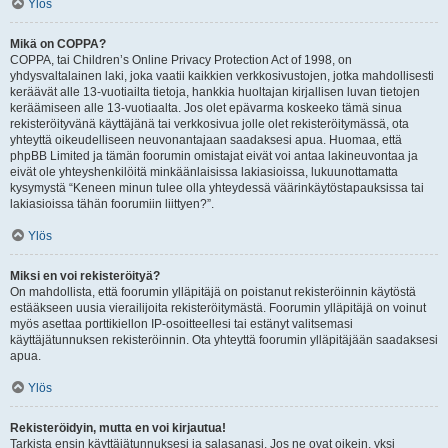
Ylös
Mikä on COPPA?
COPPA, tai Children’s Online Privacy Protection Act of 1998, on
yhdysvaltalainen laki, joka vaatii kaikkien verkkosivustojen, jotka mahdollisesti
keräävät alle 13-vuotiailta tietoja, hankkia huoltajan kirjallisen luvan tietojen
keräämiseen alle 13-vuotiaalta. Jos olet epävarma koskeeko tämä sinua
rekisteröityvänä käyttäjänä tai verkkosivua jolle olet rekisteröitymässä, ota
yhteyttä oikeudelliseen neuvonantajaan saadaksesi apua. Huomaa, että
phpBB Limited ja tämän foorumin omistajat eivät voi antaa lakineuvontaa ja
eivät ole yhteyshenkilöitä minkäänlaisissa lakiasioissa, lukuunottamatta
kysymystä “Keneen minun tulee olla yhteydessä väärinkäytöstapauksissa tai
lakiasioissa tähän foorumiin liittyen?”.
Ylös
Miksi en voi rekisteröityä?
On mahdollista, että foorumin ylläpitäjä on poistanut rekisteröinnin käytöstä
estääkseen uusia vierailijoita rekisteröitymästä. Foorumin ylläpitäjä on voinut
myös asettaa porttikiellon IP-osoitteellesi tai estänyt valitsemasi
käyttäjätunnuksen rekisteröinnin. Ota yhteyttä foorumin ylläpitäjään saadaksesi
apua.
Ylös
Rekisteröidyin, mutta en voi kirjautua!
Tarkista ensin käyttäjätunnuksesi ja salasanasi. Jos ne ovat oikein, yksi