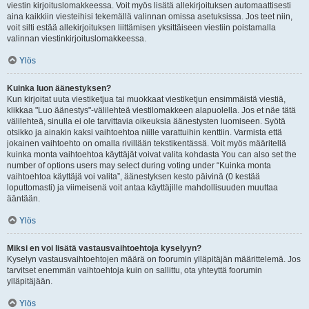
viestin kirjoituslomakkeessa. Voit myös lisätä allekirjoituksen automaattisesti
aina kaikkiin viesteihisi tekemällä valinnan omissa asetuksissa. Jos teet niin,
voit silti estää allekirjoituksen liittämisen yksittäiseen viestiin poistamalla
valinnan viestinkirjoituslomakkeessa.
Ylös
Kuinka luon äänestyksen?
Kun kirjoitat uuta viestiketjua tai muokkaat viestiketjun ensimmäistä viestiä,
klikkaa "Luo äänestys"-välilehteä viestilomakkeen alapuolella. Jos et näe tätä
välilehteä, sinulla ei ole tarvittavia oikeuksia äänestysten luomiseen. Syötä
otsikko ja ainakin kaksi vaihtoehtoa niille varattuihin kenttiin. Varmista että
jokainen vaihtoehto on omalla rivillään tekstikentässä. Voit myös määritellä
kuinka monta vaihtoehtoa käyttäjät voivat valita kohdasta You can also set the
number of options users may select during voting under “Kuinka monta
vaihtoehtoa käyttäjä voi valita”, äänestyksen kesto päivinä (0 kestää
loputtomasti) ja viimeisenä voit antaa käyttäjille mahdollisuuden muuttaa
ääntään.
Ylös
Miksi en voi lisätä vastausvaihtoehtoja kyselyyn?
Kyselyn vastausvaihtoehtojen määrä on foorumin ylläpitäjän määrittelemä. Jos
tarvitset enemmän vaihtoehtoja kuin on sallittu, ota yhteyttä foorumin
ylläpitäjään.
Ylös