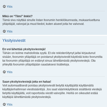
Ylös
Mikä on “Tiimi” linkki?
Tämä sivu näyttää sinulle listan foorumin henkilökunnasta, mukaanluettuna
ylläpitäjät, valvojat ja muut tiedot, kuten alueet joita he valvovat.
Ylös
Yksityisviestit
En voi lähettää yksityisviestejä!
Tähän on kolme mahdollista syytä. Et ole rekisteröitynyt ja/tai kirjautunut
sisään, foorumin ylläpitäjä on poistanut yksityisviestit käytöstä koko foorumilta
tai foorumin ylläpitäjä on estänyt sinua lähettämästä yksityisviestejä. Ota
yhteyttä foorumin ylläpitäjään saadaksesi lisätietoja.
Ylös
Saan yksityisviestejä joita en halua!
Voit automaattisesti poistaa yksityisviestit tietyltä käyttäjältä käyttämällä
käyttäjänhallinnan viestisääntöjä. Jos saat väärinkäytöksiä sisältäviä viestejä
tietyltä käyttäjältä, voit raportoida viestit valvojille. Heillä on oikeudet estää
käyttäjiä lähettämästä yksityisviestejä.
Ylös