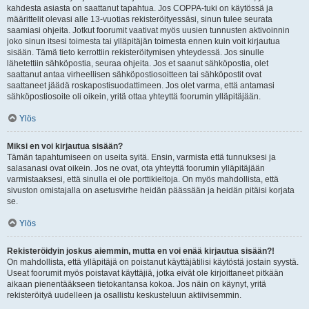
kahdesta asiasta on saattanut tapahtua. Jos COPPA-tuki on käytössä ja
määrittelit olevasi alle 13-vuotias rekisteröityessäsi, sinun tulee seurata
saamiasi ohjeita. Jotkut foorumit vaativat myös uusien tunnusten aktivoinnin
joko sinun itsesi toimesta tai ylläpitäjän toimesta ennen kuin voit kirjautua
sisään. Tämä tieto kerrottiin rekisteröitymisen yhteydessä. Jos sinulle
lähetettiin sähköpostia, seuraa ohjeita. Jos et saanut sähköpostia, olet
saattanut antaa virheellisen sähköpostiosoitteen tai sähköpostit ovat
saattaneet jäädä roskapostisuodattimeen. Jos olet varma, että antamasi
sähköpostiosoite oli oikein, yritä ottaa yhteyttä foorumin ylläpitäjään.
Ylös
Miksi en voi kirjautua sisään?
Tämän tapahtumiseen on useita syitä. Ensin, varmista että tunnuksesi ja
salasanasi ovat oikein. Jos ne ovat, ota yhteyttä foorumin ylläpitäjään
varmistaaksesi, että sinulla ei ole porttikieltoja. On myös mahdollista, että
sivuston omistajalla on asetusvirhe heidän päässään ja heidän pitäisi korjata
se.
Ylös
Rekisteröidyin joskus aiemmin, mutta en voi enää kirjautua sisään?!
On mahdollista, että ylläpitäjä on poistanut käyttäjätilisi käytöstä jostain syystä.
Useat foorumit myös poistavat käyttäjiä, jotka eivät ole kirjoittaneet pitkään
aikaan pienentääkseen tietokantansa kokoa. Jos näin on käynyt, yritä
rekisteröityä uudelleen ja osallistu keskusteluun aktiivisemmin.