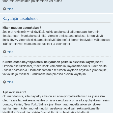
foorumin evästeiden poistaminen voi auttaa.
Ylös
Käyttäjän asetukset
Miten muutan asetuksiani?
Jos olet rekisteröitynyt käyttäjä, kaikki asetuksesi tallennetaan foorumin
tietokantaan. Muokataksesi niitä, vieraile omissa asetuksissa, johon vievä
linkki löytyy yleensä klikkaamalla käyttäjänimeäsi foorumin sivujen ylälaidassa.
Tätä kautta voit muokata asetuksiasi ja valintojasi.
Ylös
Kuinka estän käyttäjänimeni näkymisen paikalla olevissa käyttäjissä?
Omissa asetuksissasi, “Asetukset”-välilehdellä, löydät mahdollisuuden valita
Piilota paikallaolo
. Ottamalla tämän asetuksen käyttöön näyt vain ylläpitäjille,
valvojille ja itsellesi. Sinut lasketaan piilossa oleviin käyttäjiin.
Ylös
Ajat ovat väärin!
On mahdollista, että näytetty aika on eri aikavyöhykkeeltä kuin se jossa itse
olet. Tässä tapauksessa valitse omista asetuksista oma aikavyöhykkeesi, esim.
Lontoo, Pariisi, New York, Sidney, jne. Huomaathan, että aikavyöhykkeen
vaihtaminen, kuten monet muutkin asetukset ovat vain rekisteröityneille
käyttäjille. Jos et ole rekisteröitynyt, tämä on hyvä aika tehdä niin.