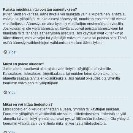
Kuinka muokkaan tai poistan äänestyksen?
Kuten viestien kanssa, äänestyksiä voi muokata vain alkuperäinen lähettäjä,
valvoja tai ylläpitäjä. Muokataksesi äänestystä, muokkaa ensimmäistä viestiä
viestiketjussa. Äänestys on aina kytketty viestiketjun ensimmäiseen viestiin.
Jos kukaan ei ole vielä äänestänyt, käyttäjät voivat poistaa äänestyksen tai
muokata mitä tahansa äänestyksen asetusta. Jos käyttäjät ovat kuitenkin jo
äänestäneet, vain valvojat tai ylläpitäjät voivat muokata tai poistaa sen. Tämä
estää äänestysvaihtoehtojen vaihtamisen kesken äänestyksen.
Ylös
Miksi en pääse alueelle?
Jotkin alueet saattavat olla rajattu vain tietyille käyttäjille tai ryhmille.
Katsoaksesi, lukeaksesi, kirjoittaaksesi tai muiden toimintojen tekeminen
alueella saattaa tarvita erikoisoikeuksia. Jos haluat oikeudet, ota yhteyttä
foorumin valvojaan tai ylläpitäjään.
Ylös
Miksi en voi liittää tiedostoja?
Liitetiedostojen oikeudet annetaan alueen, ryhmän tai käyttäjän mukaan.
Foorumin ylläpitäjä ei välttämättä ole sallinut liitetiedostojen liittämistä tietyllä
alueella tai vain tietyt ryhmät saattavat pystyä liittämään tiedostoja. Ota yhteyttä
foorumin ylläpitäjään jos et tiedä miksi et voi lisätä liitetiedostoja.