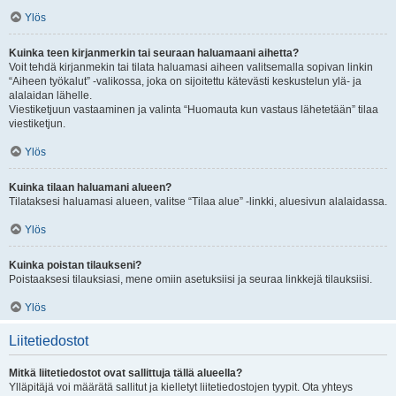
Ylös
Kuinka teen kirjanmerkin tai seuraan haluamaani aihetta?
Voit tehdä kirjanmekin tai tilata haluamasi aiheen valitsemalla sopivan linkin
“Aiheen työkalut” -valikossa, joka on sijoitettu kätevästi keskustelun ylä- ja
alalaidan lähelle.
Viestiketjuun vastaaminen ja valinta “Huomauta kun vastaus lähetetään” tilaa
viestiketjun.
Ylös
Kuinka tilaan haluamani alueen?
Tilataksesi haluamasi alueen, valitse “Tilaa alue” -linkki, aluesivun alalaidassa.
Ylös
Kuinka poistan tilaukseni?
Poistaaksesi tilauksiasi, mene omiin asetuksiisi ja seuraa linkkejä tilauksiisi.
Ylös
Liitetiedostot
Mitkä liitetiedostot ovat sallittuja tällä alueella?
Ylläpitäjä voi määrätä sallitut ja kielletyt liitetiedostojen tyypit. Ota yhteys