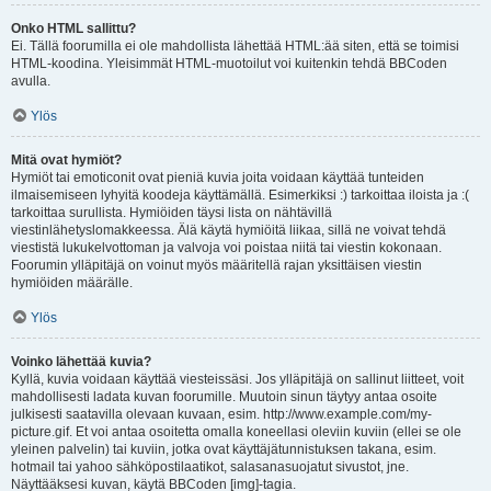
Onko HTML sallittu?
Ei. Tällä foorumilla ei ole mahdollista lähettää HTML:ää siten, että se toimisi
HTML-koodina. Yleisimmät HTML-muotoilut voi kuitenkin tehdä BBCoden
avulla.
Ylös
Mitä ovat hymiöt?
Hymiöt tai emoticonit ovat pieniä kuvia joita voidaan käyttää tunteiden
ilmaisemiseen lyhyitä koodeja käyttämällä. Esimerkiksi :) tarkoittaa iloista ja :(
tarkoittaa surullista. Hymiöiden täysi lista on nähtävillä
viestinlähetyslomakkeessa. Älä käytä hymiöitä liikaa, sillä ne voivat tehdä
viestistä lukukelvottoman ja valvoja voi poistaa niitä tai viestin kokonaan.
Foorumin ylläpitäjä on voinut myös määritellä rajan yksittäisen viestin
hymiöiden määrälle.
Ylös
Voinko lähettää kuvia?
Kyllä, kuvia voidaan käyttää viesteissäsi. Jos ylläpitäjä on sallinut liitteet, voit
mahdollisesti ladata kuvan foorumille. Muutoin sinun täytyy antaa osoite
julkisesti saatavilla olevaan kuvaan, esim. http://www.example.com/my-
picture.gif. Et voi antaa osoitetta omalla koneellasi oleviin kuviin (ellei se ole
yleinen palvelin) tai kuviin, jotka ovat käyttäjätunnistuksen takana, esim.
hotmail tai yahoo sähköpostilaatikot, salasanasuojatut sivustot, jne.
Näyttääksesi kuvan, käytä BBCoden [img]-tagia.