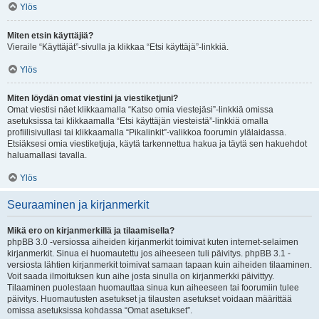
Ylös
Miten etsin käyttäjiä?
Vieraile “Käyttäjät”-sivulla ja klikkaa “Etsi käyttäjä”-linkkiä.
Ylös
Miten löydän omat viestini ja viestiketjuni?
Omat viestisi näet klikkaamalla “Katso omia viestejäsi”-linkkiä omissa
asetuksissa tai klikkaamalla “Etsi käyttäjän viesteistä”-linkkiä omalla
profiilisivullasi tai klikkaamalla “Pikalinkit”-valikkoa foorumin ylälaidassa.
Etsiäksesi omia viestiketjuja, käytä tarkennettua hakua ja täytä sen hakuehdot
haluamallasi tavalla.
Ylös
Seuraaminen ja kirjanmerkit
Mikä ero on kirjanmerkillä ja tilaamisella?
phpBB 3.0 -versiossa aiheiden kirjanmerkit toimivat kuten internet-selaimen
kirjanmerkit. Sinua ei huomautettu jos aiheeseen tuli päivitys. phpBB 3.1 -
versiosta lähtien kirjanmerkit toimivat samaan tapaan kuin aiheiden tilaaminen.
Voit saada ilmoituksen kun aihe josta sinulla on kirjanmerkki päivittyy.
Tilaaminen puolestaan huomauttaa sinua kun aiheeseen tai foorumiin tulee
päivitys. Huomautusten asetukset ja tilausten asetukset voidaan määrittää
omissa asetuksissa kohdassa “Omat asetukset”.