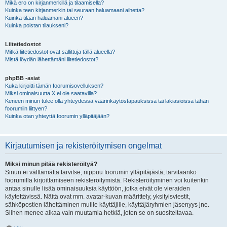
Mikä ero on kirjanmerkillä ja tilaamisella?
Kuinka teen kirjanmerkin tai seuraan haluamaani aihetta?
Kuinka tilaan haluamani alueen?
Kuinka poistan tilaukseni?
Liitetiedostot
Mitkä liitetiedostot ovat sallittuja tällä alueella?
Mistä löydän lähettämäni liitetiedostot?
phpBB -asiat
Kuka kirjoitti tämän foorumisovelluksen?
Miksi ominaisuutta X ei ole saatavilla?
Keneen minun tulee olla yhteydessä väärinkäytöstapauksissa tai lakiasioissa tähän
foorumiin liittyen?
Kuinka otan yhteyttä foorumin ylläpitäjään?
Kirjautumisen ja rekisteröitymisen ongelmat
Miksi minun pitää rekisteröityä?
Sinun ei välttämättä tarvitse, riippuu foorumin ylläpitäjästä, tarvitaanko
foorumilla kirjoittamiseen rekisteröitymistä. Rekisteröityminen voi kuitenkin
antaa sinulle lisää ominaisuuksia käyttöön, jotka eivät ole vieraiden
käytettävissä. Näitä ovat mm. avatar-kuvan määrittely, yksityisviestit,
sähköpostien lähettäminen muille käyttäjille, käyttäjäryhmien jäsenyys jne.
Siihen menee aikaa vain muutamia hetkiä, joten se on suositeltavaa.