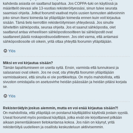
kahdesta asiasta on saattanut tapahtua. Jos COPPA-tuki on käytössä ja
määrittelit olevasi alle 13-vuotias rekisteröityessäsi, sinun tulee seurata
saamiasi ohjeita. Jotkut foorumit vaativat myös uusien tunnusten aktivoinnin
joko sinun itsesi toimesta tai ylläpitäjän toimesta ennen kuin voit kirjautua
sisään. Tämä tieto kerrottiin rekisteröitymisen yhteydessä. Jos sinulle
lähetettiin sähköpostia, seuraa ohjeita. Jos et saanut sähköpostia, olet
saattanut antaa virheellisen sähköpostiosoitteen tai sähköpostit ovat
saattaneet jäädä roskapostisuodattimeen. Jos olet varma, että antamasi
sähköpostiosoite oli oikein, yritä ottaa yhteyttä foorumin ylläpitäjään.
Ylös
Miksi en voi kirjautua sisään?
Tämän tapahtumiseen on useita syitä. Ensin, varmista että tunnuksesi ja
salasanasi ovat oikein. Jos ne ovat, ota yhteyttä foorumin ylläpitäjään
varmistaaksesi, että sinulla ei ole porttikieltoja. On myös mahdollista, että
sivuston omistajalla on asetusvirhe heidän päässään ja heidän pitäisi korjata
se.
Ylös
Rekisteröidyin joskus aiemmin, mutta en voi enää kirjautua sisään?!
On mahdollista, että ylläpitäjä on poistanut käyttäjätilisi käytöstä jostain syystä.
Useat foorumit myös poistavat käyttäjiä, jotka eivät ole kirjoittaneet pitkään
aikaan pienentääkseen tietokantansa kokoa. Jos näin on käynyt, yritä
rekisteröityä uudelleen ja osallistu keskusteluun aktiivisemmin.