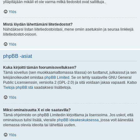
ylläpitäjään mikäli et ole varma mitkä tiedostot ovat sallittuja..
Ylös
Mistä löydän lähettämäni liitetiedostot?
Nähdäksesi listan liitetiedostoistasi, mene omiin asetuksiin ja seuraa linkkejä
liitetiedostot-osioon.
Ylös
phpBB -asiat
Kuka kirjoitti tämän foorumisovelluksen?
Tämä sovellus (sen muokkaamattomassa tilassa) on tuottanut, julkaissut ja sen
tekijänoikeudet omistaa
phpBB Limited
. Se on tehty saataville GNU General
Public Licensenssin, versiolla 2 (GPL-2.0) ja sitä voidaan jakaa vapaasti. Katso
Tietoja phpBB:stä
saadaksesi lisätietoja.
Ylös
Miksi ominaisuutta X ei ole saatavilla?
Tämä ohjelmisto on phpBB Limitedin kirjoittama ja lisensoima. Jos uskot, että
ominaisuus tulisi lisätä, vieraile
phpBB ideakeskuksessa
, jossa voit äänestää
olemassa olevia ideoita tai lähettää uuden.
Ylös