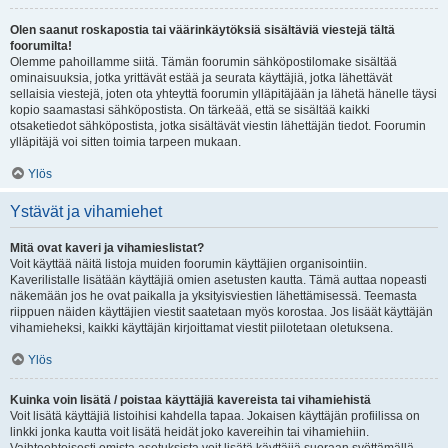
Olen saanut roskapostia tai väärinkäytöksiä sisältäviä viestejä tältä
foorumilta!
Olemme pahoillamme siitä. Tämän foorumin sähköpostilomake sisältää
ominaisuuksia, jotka yrittävät estää ja seurata käyttäjiä, jotka lähettävät
sellaisia viestejä, joten ota yhteyttä foorumin ylläpitäjään ja lähetä hänelle täysi
kopio saamastasi sähköpostista. On tärkeää, että se sisältää kaikki
otsaketiedot sähköpostista, jotka sisältävät viestin lähettäjän tiedot. Foorumin
ylläpitäjä voi sitten toimia tarpeen mukaan.
Ylös
Ystävät ja vihamiehet
Mitä ovat kaveri ja vihamieslistat?
Voit käyttää näitä listoja muiden foorumin käyttäjien organisointiin.
Kaverilistalle lisätään käyttäjiä omien asetusten kautta. Tämä auttaa nopeasti
näkemään jos he ovat paikalla ja yksityisviestien lähettämisessä. Teemasta
riippuen näiden käyttäjien viestit saatetaan myös korostaa. Jos lisäät käyttäjän
vihamieheksi, kaikki käyttäjän kirjoittamat viestit piilotetaan oletuksena.
Ylös
Kuinka voin lisätä / poistaa käyttäjiä kavereista tai vihamiehistä
Voit lisätä käyttäjiä listoihisi kahdella tapaa. Jokaisen käyttäjän profiilissa on
linkki jonka kautta voit lisätä heidät joko kavereihin tai vihamiehiin.