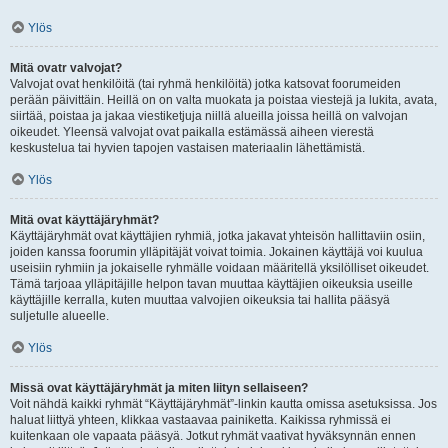
Ylös
Mitä ovatr valvojat?
Valvojat ovat henkilöitä (tai ryhmä henkilöitä) jotka katsovat foorumeiden
perään päivittäin. Heillä on on valta muokata ja poistaa viestejä ja lukita, avata,
siirtää, poistaa ja jakaa viestiketjuja niillä alueilla joissa heillä on valvojan
oikeudet. Yleensä valvojat ovat paikalla estämässä aiheen vierestä
keskustelua tai hyvien tapojen vastaisen materiaalin lähettämistä.
Ylös
Mitä ovat käyttäjäryhmät?
Käyttäjäryhmät ovat käyttäjien ryhmiä, jotka jakavat yhteisön hallittaviin osiin,
joiden kanssa foorumin ylläpitäjät voivat toimia. Jokainen käyttäjä voi kuulua
useisiin ryhmiin ja jokaiselle ryhmälle voidaan määritellä yksilölliset oikeudet.
Tämä tarjoaa ylläpitäjille helpon tavan muuttaa käyttäjien oikeuksia useille
käyttäjille kerralla, kuten muuttaa valvojien oikeuksia tai hallita pääsyä
suljetulle alueelle.
Ylös
Missä ovat käyttäjäryhmät ja miten liityn sellaiseen?
Voit nähdä kaikki ryhmät “Käyttäjäryhmät”-linkin kautta omissa asetuksissa. Jos
haluat liittyä yhteen, klikkaa vastaavaa painiketta. Kaikissa ryhmissä ei
kuitenkaan ole vapaata pääsyä. Jotkut ryhmät vaativat hyväksynnän ennen