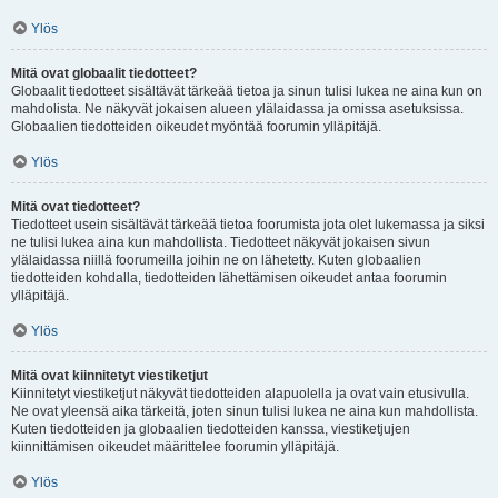
Ylös
Mitä ovat globaalit tiedotteet?
Globaalit tiedotteet sisältävät tärkeää tietoa ja sinun tulisi lukea ne aina kun on
mahdolista. Ne näkyvät jokaisen alueen ylälaidassa ja omissa asetuksissa.
Globaalien tiedotteiden oikeudet myöntää foorumin ylläpitäjä.
Ylös
Mitä ovat tiedotteet?
Tiedotteet usein sisältävät tärkeää tietoa foorumista jota olet lukemassa ja siksi
ne tulisi lukea aina kun mahdollista. Tiedotteet näkyvät jokaisen sivun
ylälaidassa niillä foorumeilla joihin ne on lähetetty. Kuten globaalien
tiedotteiden kohdalla, tiedotteiden lähettämisen oikeudet antaa foorumin
ylläpitäjä.
Ylös
Mitä ovat kiinnitetyt viestiketjut
Kiinnitetyt viestiketjut näkyvät tiedotteiden alapuolella ja ovat vain etusivulla.
Ne ovat yleensä aika tärkeitä, joten sinun tulisi lukea ne aina kun mahdollista.
Kuten tiedotteiden ja globaalien tiedotteiden kanssa, viestiketjujen
kiinnittämisen oikeudet määrittelee foorumin ylläpitäjä.
Ylös