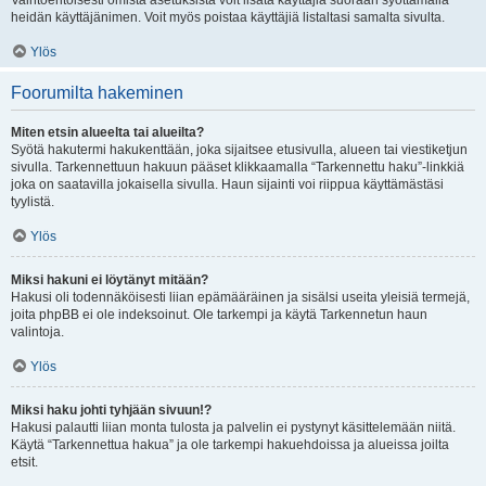
Vaihtoehtoisesti omista asetuksista voit lisätä käyttäjiä suoraan syöttämällä
heidän käyttäjänimen. Voit myös poistaa käyttäjiä listaltasi samalta sivulta.
Ylös
Foorumilta hakeminen
Miten etsin alueelta tai alueilta?
Syötä hakutermi hakukenttään, joka sijaitsee etusivulla, alueen tai viestiketjun
sivulla. Tarkennettuun hakuun pääset klikkaamalla “Tarkennettu haku”-linkkiä
joka on saatavilla jokaisella sivulla. Haun sijainti voi riippua käyttämästäsi
tyylistä.
Ylös
Miksi hakuni ei löytänyt mitään?
Hakusi oli todennäköisesti liian epämääräinen ja sisälsi useita yleisiä termejä,
joita phpBB ei ole indeksoinut. Ole tarkempi ja käytä Tarkennetun haun
valintoja.
Ylös
Miksi haku johti tyhjään sivuun!?
Hakusi palautti liian monta tulosta ja palvelin ei pystynyt käsittelemään niitä.
Käytä “Tarkennettua hakua” ja ole tarkempi hakuehdoissa ja alueissa joilta
etsit.