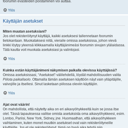
foorumin evästeiden poistaminen voi auttaa.
Ylös
Käyttäjän asetukset
Miten muutan asetuksiani?
Jos olet rekisteröitynyt käyttäjä, kaikki asetuksesi tallennetaan foorumin
tietokantaan. Muokataksesi niitä, vieraile omissa asetuksissa, johon vievä
linkki löytyy yleensä klikkaamalla käyttäjänimeäsi foorumin sivujen ylälaidassa.
Tätä kautta voit muokata asetuksiasi ja valintojasi.
Ylös
Kuinka estän käyttäjänimeni näkymisen paikalla olevissa käyttäjissä?
Omissa asetuksissasi, “Asetukset”-välilehdellä, löydät mahdollisuuden valita
Piilota paikallaolo
. Ottamalla tämän asetuksen käyttöön näyt vain ylläpitäjille,
valvojille ja itsellesi. Sinut lasketaan piilossa oleviin käyttäjiin.
Ylös
Ajat ovat väärin!
On mahdollista, että näytetty aika on eri aikavyöhykkeeltä kuin se jossa itse
olet. Tässä tapauksessa valitse omista asetuksista oma aikavyöhykkeesi, esim.
Lontoo, Pariisi, New York, Sidney, jne. Huomaathan, että aikavyöhykkeen
vaihtaminen, kuten monet muutkin asetukset ovat vain rekisteröityneille
käyttäjille. Jos et ole rekisteröitynyt, tämä on hyvä aika tehdä niin.