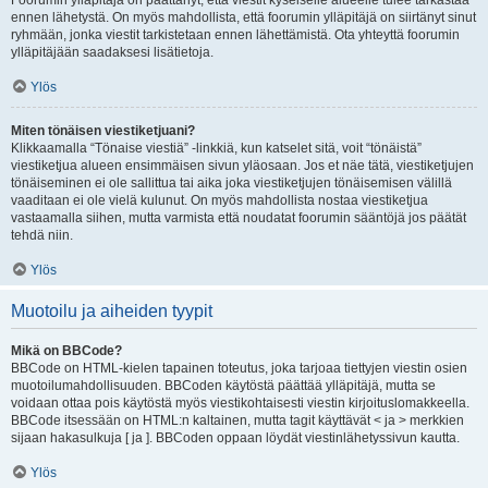
Foorumin ylläpitäjä on päättänyt, että viestit kyseiselle alueelle tulee tarkastaa
ennen lähetystä. On myös mahdollista, että foorumin ylläpitäjä on siirtänyt sinut
ryhmään, jonka viestit tarkistetaan ennen lähettämistä. Ota yhteyttä foorumin
ylläpitäjään saadaksesi lisätietoja.
Ylös
Miten tönäisen viestiketjuani?
Klikkaamalla “Tönaise viestiä” -linkkiä, kun katselet sitä, voit “tönäistä”
viestiketjua alueen ensimmäisen sivun yläosaan. Jos et näe tätä, viestiketjujen
tönäiseminen ei ole sallittua tai aika joka viestiketjujen tönäisemisen välillä
vaaditaan ei ole vielä kulunut. On myös mahdollista nostaa viestiketjua
vastaamalla siihen, mutta varmista että noudatat foorumin sääntöjä jos päätät
tehdä niin.
Ylös
Muotoilu ja aiheiden tyypit
Mikä on BBCode?
BBCode on HTML-kielen tapainen toteutus, joka tarjoaa tiettyjen viestin osien
muotoilumahdollisuuden. BBCoden käytöstä päättää ylläpitäjä, mutta se
voidaan ottaa pois käytöstä myös viestikohtaisesti viestin kirjoituslomakkeella.
BBCode itsessään on HTML:n kaltainen, mutta tagit käyttävät < ja > merkkien
sijaan hakasulkuja [ ja ]. BBCoden oppaan löydät viestinlähetyssivun kautta.
Ylös