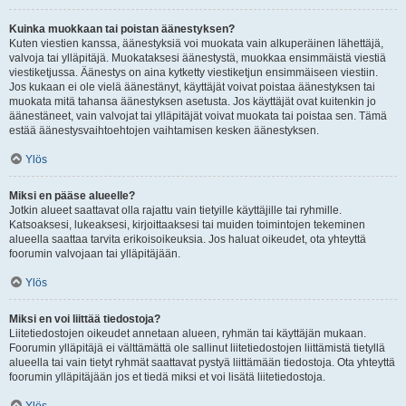
Kuinka muokkaan tai poistan äänestyksen?
Kuten viestien kanssa, äänestyksiä voi muokata vain alkuperäinen lähettäjä,
valvoja tai ylläpitäjä. Muokataksesi äänestystä, muokkaa ensimmäistä viestiä
viestiketjussa. Äänestys on aina kytketty viestiketjun ensimmäiseen viestiin.
Jos kukaan ei ole vielä äänestänyt, käyttäjät voivat poistaa äänestyksen tai
muokata mitä tahansa äänestyksen asetusta. Jos käyttäjät ovat kuitenkin jo
äänestäneet, vain valvojat tai ylläpitäjät voivat muokata tai poistaa sen. Tämä
estää äänestysvaihtoehtojen vaihtamisen kesken äänestyksen.
Ylös
Miksi en pääse alueelle?
Jotkin alueet saattavat olla rajattu vain tietyille käyttäjille tai ryhmille.
Katsoaksesi, lukeaksesi, kirjoittaaksesi tai muiden toimintojen tekeminen
alueella saattaa tarvita erikoisoikeuksia. Jos haluat oikeudet, ota yhteyttä
foorumin valvojaan tai ylläpitäjään.
Ylös
Miksi en voi liittää tiedostoja?
Liitetiedostojen oikeudet annetaan alueen, ryhmän tai käyttäjän mukaan.
Foorumin ylläpitäjä ei välttämättä ole sallinut liitetiedostojen liittämistä tietyllä
alueella tai vain tietyt ryhmät saattavat pystyä liittämään tiedostoja. Ota yhteyttä
foorumin ylläpitäjään jos et tiedä miksi et voi lisätä liitetiedostoja.