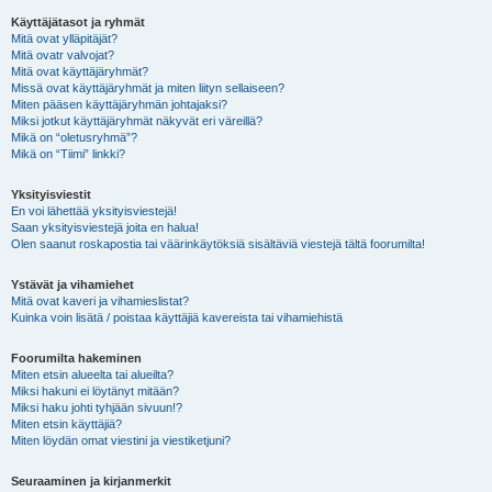
Käyttäjätasot ja ryhmät
Mitä ovat ylläpitäjät?
Mitä ovatr valvojat?
Mitä ovat käyttäjäryhmät?
Missä ovat käyttäjäryhmät ja miten liityn sellaiseen?
Miten pääsen käyttäjäryhmän johtajaksi?
Miksi jotkut käyttäjäryhmät näkyvät eri väreillä?
Mikä on “oletusryhmä”?
Mikä on “Tiimi” linkki?
Yksityisviestit
En voi lähettää yksityisviestejä!
Saan yksityisviestejä joita en halua!
Olen saanut roskapostia tai väärinkäytöksiä sisältäviä viestejä tältä foorumilta!
Ystävät ja vihamiehet
Mitä ovat kaveri ja vihamieslistat?
Kuinka voin lisätä / poistaa käyttäjiä kavereista tai vihamiehistä
Foorumilta hakeminen
Miten etsin alueelta tai alueilta?
Miksi hakuni ei löytänyt mitään?
Miksi haku johti tyhjään sivuun!?
Miten etsin käyttäjiä?
Miten löydän omat viestini ja viestiketjuni?
Seuraaminen ja kirjanmerkit