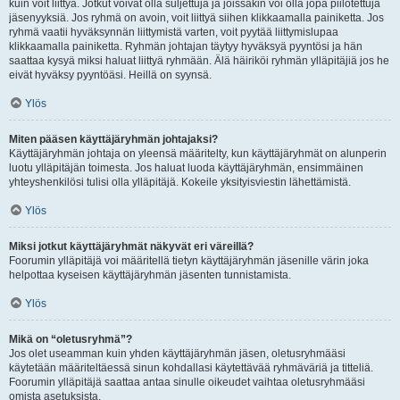
kuin voit liittyä. Jotkut voivat olla suljettuja ja joissakin voi olla jopa piilotettuja
jäsenyyksiä. Jos ryhmä on avoin, voit liittyä siihen klikkaamalla painiketta. Jos
ryhmä vaatii hyväksynnän liittymistä varten, voit pyytää liittymislupaa
klikkaamalla painiketta. Ryhmän johtajan täytyy hyväksyä pyyntösi ja hän
saattaa kysyä miksi haluat liittyä ryhmään. Älä häiriköi ryhmän ylläpitäjiä jos he
eivät hyväksy pyyntöäsi. Heillä on syynsä.
Ylös
Miten pääsen käyttäjäryhmän johtajaksi?
Käyttäjäryhmän johtaja on yleensä määritelty, kun käyttäjäryhmät on alunperin
luotu ylläpitäjän toimesta. Jos haluat luoda käyttäjäryhmän, ensimmäinen
yhteyshenkilösi tulisi olla ylläpitäjä. Kokeile yksityisviestin lähettämistä.
Ylös
Miksi jotkut käyttäjäryhmät näkyvät eri väreillä?
Foorumin ylläpitäjä voi määritellä tietyn käyttäjäryhmän jäsenille värin joka
helpottaa kyseisen käyttäjäryhmän jäsenten tunnistamista.
Ylös
Mikä on “oletusryhmä”?
Jos olet useamman kuin yhden käyttäjäryhmän jäsen, oletusryhmääsi
käytetään määriteltäessä sinun kohdallasi käytettävää ryhmäväriä ja titteliä.
Foorumin ylläpitäjä saattaa antaa sinulle oikeudet vaihtaa oletusryhmääsi
omista asetuksista.