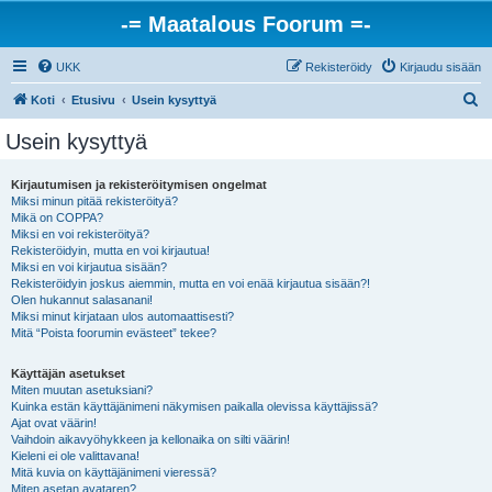
-= Maatalous Foorum =-
UKK
Rekisteröidy
Kirjaudu sisään
E
Koti
Etusivu
Usein kysyttyä
t
Usein kysyttyä
s
i
Kirjautumisen ja rekisteröitymisen ongelmat
Miksi minun pitää rekisteröityä?
Mikä on COPPA?
Miksi en voi rekisteröityä?
Rekisteröidyin, mutta en voi kirjautua!
Miksi en voi kirjautua sisään?
Rekisteröidyin joskus aiemmin, mutta en voi enää kirjautua sisään?!
Olen hukannut salasanani!
Miksi minut kirjataan ulos automaattisesti?
Mitä “Poista foorumin evästeet” tekee?
Käyttäjän asetukset
Miten muutan asetuksiani?
Kuinka estän käyttäjänimeni näkymisen paikalla olevissa käyttäjissä?
Ajat ovat väärin!
Vaihdoin aikavyöhykkeen ja kellonaika on silti väärin!
Kieleni ei ole valittavana!
Mitä kuvia on käyttäjänimeni vieressä?
Miten asetan avataren?