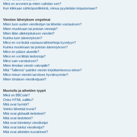
Mikä on arvonimi ja miten vaihdan sen?
Kun klikkaan sähköpostilinkkiä, minua pyydetään kirjautumaan?
Viestien lähetyksen ongelmat
Miten luon uuden viestiketjun tai lähetän vastauksen?
Miten muokkaan tai poistan viestejä?
Miten liitän allekirjoituksen viestiini?
Kuinka luon äänestyksen?
Miksi en voi lisätä vastausvaihtoehtoja kyselyyn?
Kuinka muokkaan tai poistan äänestyksen?
Miksi en pääse alueelle?
Miksi en voi liittää tiedostoja?
Miksi sain varoituksen?
Miten ilmoitan viestin valvojalle?
Mitä “Tallenna”-painike viestin kirjoittamisessa tekee?
Miksi minun viestini tarvitsee hyväksynnän?
Miten tönäisen viestiketjuani?
Muotoilu ja aiheiden tyypit
Mikä on BBCode?
Onko HTML sallittu?
Mitä ovat hymiöt?
Voinko lähettää kuvia?
Mitä ovat globaalit tiedotteet?
Mitä ovat tiedotteet?
Mitä ovat kiinnitetyt viestiketjut
Mitä ovat lukitut viestiketjut?
Mitä ovat aiheiden kuvakkeet?