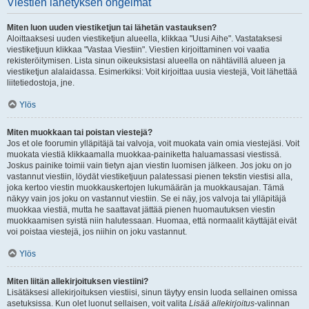
Viestien lähetyksen ongelmat
Miten luon uuden viestiketjun tai lähetän vastauksen?
Aloittaaksesi uuden viestiketjun alueella, klikkaa "Uusi Aihe". Vastataksesi
viestiketjuun klikkaa "Vastaa Viestiin". Viestien kirjoittaminen voi vaatia
rekisteröitymisen. Lista sinun oikeuksistasi alueella on nähtävillä alueen ja
viestiketjun alalaidassa. Esimerkiksi: Voit kirjoittaa uusia viestejä, Voit lähettää
liitetiedostoja, jne.
Ylös
Miten muokkaan tai poistan viestejä?
Jos et ole foorumin ylläpitäjä tai valvoja, voit muokata vain omia viestejäsi. Voit
muokata viestiä klikkaamalla muokkaa-painiketta haluamassasi viestissä.
Joskus painike toimii vain tietyn ajan viestin luomisen jälkeen. Jos joku on jo
vastannut viestiin, löydät viestiketjuun palatessasi pienen tekstin viestisi alla,
joka kertoo viestin muokkauskertojen lukumäärän ja muokkausajan. Tämä
näkyy vain jos joku on vastannut viestiin. Se ei näy, jos valvoja tai ylläpitäjä
muokkaa viestiä, mutta he saattavat jättää pienen huomautuksen viestin
muokkaamisen syistä niin halutessaan. Huomaa, että normaalit käyttäjät eivät
voi poistaa viestejä, jos niihin on joku vastannut.
Ylös
Miten liitän allekirjoituksen viestiini?
Lisätäksesi allekirjoituksen viestiisi, sinun täytyy ensin luoda sellainen omissa
asetuksissa. Kun olet luonut sellaisen, voit valita
Lisää allekirjoitus
-valinnan