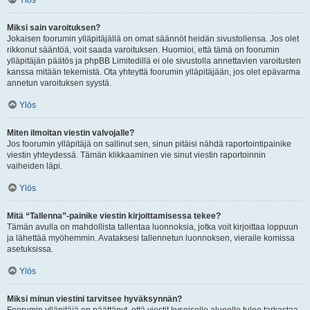
Ylös
Miksi sain varoituksen?
Jokaisen foorumin ylläpitäjällä on omat säännöt heidän sivustollensa. Jos olet
rikkonut sääntöä, voit saada varoituksen. Huomioi, että tämä on foorumin
ylläpitäjän päätös ja phpBB Limitedillä ei ole sivustolla annettavien varoitusten
kanssa mitään tekemistä. Ota yhteyttä foorumin ylläpitäjään, jos olet epävarma
annetun varoituksen syystä.
Ylös
Miten ilmoitan viestin valvojalle?
Jos foorumin ylläpitäjä on sallinut sen, sinun pitäisi nähdä raportointipainike
viestin yhteydessä. Tämän klikkaaminen vie sinut viestin raportoinnin
vaiheiden läpi.
Ylös
Mitä “Tallenna”-painike viestin kirjoittamisessa tekee?
Tämän avulla on mahdollista tallentaa luonnoksia, jotka voit kirjoittaa loppuun
ja lähettää myöhemmin. Avataksesi tallennetun luonnoksen, vieraile komissa
asetuksissa.
Ylös
Miksi minun viestini tarvitsee hyväksynnän?