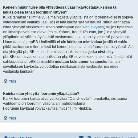
Keneen minun tulee olla yhteydessä väärinkäytöstapauksissa tai
lakiasioissa tähän foorumiin liittyen?
Kuka tahansa “Tiimi”-sivulla mainituista ylläpitäjistä on todennäköisesti sopiva
yhteyshenkilö valituksillesi. Jos et tätä kautta saa vastausta, sinun kannattaa
ottaa yhteyttä verkkotunnuksen omistajaan (tee
whois-kysely
) tai jos kyseessä
on ilmaispalvelussa oleva (esim. Yahoo!, free.fr, f2s.com, jne.), ota yhteyttä
ylläpitoon tai väärinkäytöksistä vastaavaan osastoon kyseisessä palvelussa.
Huomaa, että phpBB Limitedillä
ei ole lainkaan toimivaltaa
ja sitä ei voida
pitää vastuussa miten, missä tai kenen toimesta tämä foorumi on käytössä. Älä
ota yhteyttä phpBB Limitediin missään lakiasioissa
jotka eivät liity
phpBB.com-sivustoon tai pelkkään phpBB-sovellukseen itseensä. Jos lähetät
sähköpostia phpBB Limitedille
mistään kolmannen osapuolen
tämän
sovelluksen käytöstä, voit odottaa niukkasanaista vastausta, jos edes
vastausta lainkaan.
Ylös
Kuinka otan yhteyttä foorumin ylläpitäjään?
Kaikki foorumin käyttäjät voivat käyttää “Ota yhteyttä” -lomaketta, jos täämä
vaihtoehto on foorumin ylläpitäjän mahdollistama.
Foorumin käyttäjät voivat käyttää myös “Tiimi”-linkkiä.
Ylös