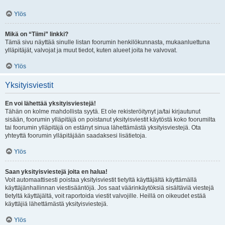
Ylös
Mikä on “Tiimi” linkki?
Tämä sivu näyttää sinulle listan foorumin henkilökunnasta, mukaanluettuna
ylläpitäjät, valvojat ja muut tiedot, kuten alueet joita he valvovat.
Ylös
Yksityisviestit
En voi lähettää yksityisviestejä!
Tähän on kolme mahdollista syytä. Et ole rekisteröitynyt ja/tai kirjautunut
sisään, foorumin ylläpitäjä on poistanut yksityisviestit käytöstä koko foorumilta
tai foorumin ylläpitäjä on estänyt sinua lähettämästä yksityisviestejä. Ota
yhteyttä foorumin ylläpitäjään saadaksesi lisätietoja.
Ylös
Saan yksityisviestejä joita en halua!
Voit automaattisesti poistaa yksityisviestit tietyltä käyttäjältä käyttämällä
käyttäjänhallinnan viestisääntöjä. Jos saat väärinkäytöksiä sisältäviä viestejä
tietyltä käyttäjältä, voit raportoida viestit valvojille. Heillä on oikeudet estää
käyttäjiä lähettämästä yksityisviestejä.
Ylös