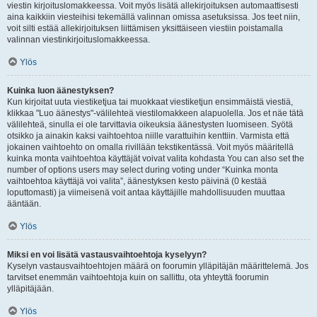
viestin kirjoituslomakkeessa. Voit myös lisätä allekirjoituksen automaattisesti
aina kaikkiin viesteihisi tekemällä valinnan omissa asetuksissa. Jos teet niin,
voit silti estää allekirjoituksen liittämisen yksittäiseen viestiin poistamalla
valinnan viestinkirjoituslomakkeessa.
Ylös
Kuinka luon äänestyksen?
Kun kirjoitat uuta viestiketjua tai muokkaat viestiketjun ensimmäistä viestiä,
klikkaa "Luo äänestys"-välilehteä viestilomakkeen alapuolella. Jos et näe tätä
välilehteä, sinulla ei ole tarvittavia oikeuksia äänestysten luomiseen. Syötä
otsikko ja ainakin kaksi vaihtoehtoa niille varattuihin kenttiin. Varmista että
jokainen vaihtoehto on omalla rivillään tekstikentässä. Voit myös määritellä
kuinka monta vaihtoehtoa käyttäjät voivat valita kohdasta You can also set the
number of options users may select during voting under “Kuinka monta
vaihtoehtoa käyttäjä voi valita”, äänestyksen kesto päivinä (0 kestää
loputtomasti) ja viimeisenä voit antaa käyttäjille mahdollisuuden muuttaa
ääntään.
Ylös
Miksi en voi lisätä vastausvaihtoehtoja kyselyyn?
Kyselyn vastausvaihtoehtojen määrä on foorumin ylläpitäjän määrittelemä. Jos
tarvitset enemmän vaihtoehtoja kuin on sallittu, ota yhteyttä foorumin
ylläpitäjään.
Ylös