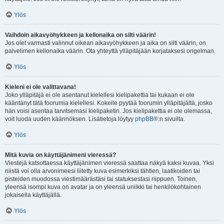
Ylös
Vaihdoin aikavyöhykkeen ja kellonaika on silti väärin!
Jos olet varmasti valinnut oikean aikavyöhykkeen ja aika on silti väärin, on
palvelimen kellonaika väärin. Ota yhteyttä ylläpitäjään korjataksesi ongelman.
Ylös
Kieleni ei ole valittavana!
Joko ylläpitäjä ei ole asentanut kielellesi kielipakettia tai kukaan ei ole
kääntänyt tätä foorumia kielellesi. Kokeile pyytää foorumin ylläpitäjältä, josko
hän voisi asentaa tarvitsemasi kielipaketin. Jos kielipakettia ei ole olemassa,
voit luoda uuden käännöksen. Lisätietoja löytyy
phpBB
®:n sivuilta.
Ylös
Mitä kuvia on käyttäjänimeni vieressä?
Viestejä katsottaessa käyttäjänimen vieressä saattaa näkyä kaksi kuvaa. Yksi
niistä voi olla arvonimeesi liitetty kuva esimerkiksi tähtien, laatikoiden tai
pisteiden muodossa viestimäärästäsi tai statuksestasi riippuen. Toinen,
yleensä isompi kuva on avatar ja on yleensä uniikki tai henkilökohtainen
jokaisella käyttäjällä.
Ylös