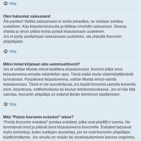
Ylös
Olen hukannut salasanani!
Älä panikoi! Vaikka salasanaasi ei voida palauttaa, se voidaan asettaa
uudelleen. Käy kirjautumissivulla ja klikkaa
Unohdin salasanani
. Seuraa
ohjeita ja sinun pitäisi kohta pystyä kirjautumaan uudelleen.
Jos et pysty asettamaan salasanaasi uudelleen, ota yhteyttä foorumin
ylläpitäjään.
Ylös
Miksi minut kirjataan ulos automaattisesti?
Jos et valitse
Muista minut
-laatikkoa kirjautuessasi, foorumi pitää sinut
kirjautuneena ennalta määritellyn ajan. Tämä estää muita väärinkäyttämästä
tunnuksiasi. Pysyäksesi kirjautuneena, valitse
Muista minut
-valinta
kirjautuessasi. Tämä ei ole suositeltavaa, jos käytät foorumia jaetulta koneelta,
esim. kirjastossa, nettikahvilassa tai koulun tietokoneluokassa. Jos et näe tätä
valintaa, foorumin ylläpitäjä on estänyt tämän toiminnon käyttämisen.
Ylös
Mitä “Poista foorumin evästeet” tekee?
“Poista foorumin evästeet” poistaa evästeet, jotka ovat phpBB:n luomia. Ne
tunnistavat sinut ja pitävät sinut kirjautuneena foorumille. Evästeet tarjoavat
myös toimintoja, kuten luettujen seurantaa, jos ne ovat foorumin ylläpitäjän
käyttöönottamia. Jos sinulla on sisään tai uloskirjautumisen kanssa ongelmia,