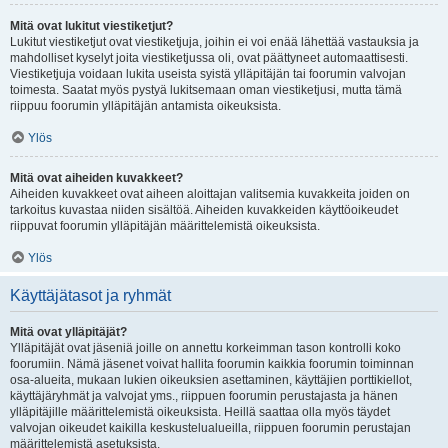
Mitä ovat lukitut viestiketjut?
Lukitut viestiketjut ovat viestiketjuja, joihin ei voi enää lähettää vastauksia ja
mahdolliset kyselyt joita viestiketjussa oli, ovat päättyneet automaattisesti.
Viestiketjuja voidaan lukita useista syistä ylläpitäjän tai foorumin valvojan
toimesta. Saatat myös pystyä lukitsemaan oman viestiketjusi, mutta tämä
riippuu foorumin ylläpitäjän antamista oikeuksista.
Ylös
Mitä ovat aiheiden kuvakkeet?
Aiheiden kuvakkeet ovat aiheen aloittajan valitsemia kuvakkeita joiden on
tarkoitus kuvastaa niiden sisältöä. Aiheiden kuvakkeiden käyttöoikeudet
riippuvat foorumin ylläpitäjän määrittelemistä oikeuksista.
Ylös
Käyttäjätasot ja ryhmät
Mitä ovat ylläpitäjät?
Ylläpitäjät ovat jäseniä joille on annettu korkeimman tason kontrolli koko
foorumiin. Nämä jäsenet voivat hallita foorumin kaikkia foorumin toiminnan
osa-alueita, mukaan lukien oikeuksien asettaminen, käyttäjien porttikiellot,
käyttäjäryhmät ja valvojat yms., riippuen foorumin perustajasta ja hänen
ylläpitäjille määrittelemistä oikeuksista. Heillä saattaa olla myös täydet
valvojan oikeudet kaikilla keskustelualueilla, riippuen foorumin perustajan
määrittelemistä asetuksista.