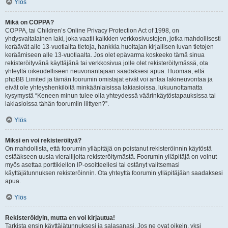
Ylös
Mikä on COPPA?
COPPA, tai Children’s Online Privacy Protection Act of 1998, on
yhdysvaltalainen laki, joka vaatii kaikkien verkkosivustojen, jotka mahdollisesti
keräävät alle 13-vuotiailta tietoja, hankkia huoltajan kirjallisen luvan tietojen
keräämiseen alle 13-vuotiaalta. Jos olet epävarma koskeeko tämä sinua
rekisteröityvänä käyttäjänä tai verkkosivua jolle olet rekisteröitymässä, ota
yhteyttä oikeudelliseen neuvonantajaan saadaksesi apua. Huomaa, että
phpBB Limited ja tämän foorumin omistajat eivät voi antaa lakineuvontaa ja
eivät ole yhteyshenkilöitä minkäänlaisissa lakiasioissa, lukuunottamatta
kysymystä “Keneen minun tulee olla yhteydessä väärinkäytöstapauksissa tai
lakiasioissa tähän foorumiin liittyen?”.
Ylös
Miksi en voi rekisteröityä?
On mahdollista, että foorumin ylläpitäjä on poistanut rekisteröinnin käytöstä
estääkseen uusia vierailijoita rekisteröitymästä. Foorumin ylläpitäjä on voinut
myös asettaa porttikiellon IP-osoitteellesi tai estänyt valitsemasi
käyttäjätunnuksen rekisteröinnin. Ota yhteyttä foorumin ylläpitäjään saadaksesi
apua.
Ylös
Rekisteröidyin, mutta en voi kirjautua!
Tarkista ensin käyttäjätunnuksesi ja salasanasi. Jos ne ovat oikein, yksi