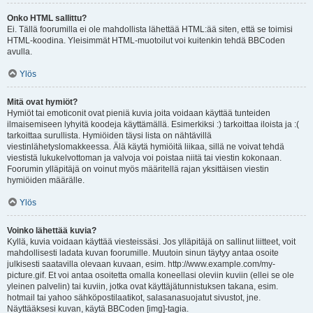
Onko HTML sallittu?
Ei. Tällä foorumilla ei ole mahdollista lähettää HTML:ää siten, että se toimisi
HTML-koodina. Yleisimmät HTML-muotoilut voi kuitenkin tehdä BBCoden
avulla.
Ylös
Mitä ovat hymiöt?
Hymiöt tai emoticonit ovat pieniä kuvia joita voidaan käyttää tunteiden
ilmaisemiseen lyhyitä koodeja käyttämällä. Esimerkiksi :) tarkoittaa iloista ja :(
tarkoittaa surullista. Hymiöiden täysi lista on nähtävillä
viestinlähetyslomakkeessa. Älä käytä hymiöitä liikaa, sillä ne voivat tehdä
viestistä lukukelvottoman ja valvoja voi poistaa niitä tai viestin kokonaan.
Foorumin ylläpitäjä on voinut myös määritellä rajan yksittäisen viestin
hymiöiden määrälle.
Ylös
Voinko lähettää kuvia?
Kyllä, kuvia voidaan käyttää viesteissäsi. Jos ylläpitäjä on sallinut liitteet, voit
mahdollisesti ladata kuvan foorumille. Muutoin sinun täytyy antaa osoite
julkisesti saatavilla olevaan kuvaan, esim. http://www.example.com/my-
picture.gif. Et voi antaa osoitetta omalla koneellasi oleviin kuviin (ellei se ole
yleinen palvelin) tai kuviin, jotka ovat käyttäjätunnistuksen takana, esim.
hotmail tai yahoo sähköpostilaatikot, salasanasuojatut sivustot, jne.
Näyttääksesi kuvan, käytä BBCoden [img]-tagia.