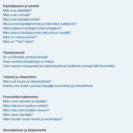
Käyttäjätasot ja ryhmät
Mitä ovat ylläpitäjät?
Mitä ovatr valvojat?
Mitä ovat käyttäjäryhmät?
Missä ovat käyttäjäryhmät ja miten liityn sellaiseen?
Miten pääsen käyttäjäryhmän johtajaksi?
Miksi jotkut käyttäjäryhmät näkyvät eri väreillä?
Mikä on “oletusryhmä”?
Mikä on “Tiimi” linkki?
Yksityisviestit
En voi lähettää yksityisviestejä!
Saan yksityisviestejä joita en halua!
Olen saanut roskapostia tai väärinkäytöksiä sisältäviä viestejä tältä foorumilta!
Ystävät ja vihamiehet
Mitä ovat kaveri ja vihamieslistat?
Kuinka voin lisätä / poistaa käyttäjiä kavereista tai vihamiehistä
Foorumilta hakeminen
Miten etsin alueelta tai alueilta?
Miksi hakuni ei löytänyt mitään?
Miksi haku johti tyhjään sivuun!?
Miten etsin käyttäjiä?
Miten löydän omat viestini ja viestiketjuni?
Seuraaminen ja kirjanmerkit