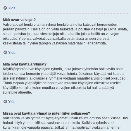
Ylös
Mitä ovatr valvojat?
Valvojat ovat henkilöitä (tai ryhmä henkilöitä) jotka katsovat foorumeiden
perään päivittäin. Heillä on on valta muokata ja poistaa viestejä ja lukita, avata,
siirtää, poistaa ja jakaa viestiketjuja niillä alueilla joissa heillä on valvojan
oikeudet. Yleensä valvojat ovat paikalla estämässä aiheen vierestä
keskustelua tai hyvien tapojen vastaisen materiaalin lähettämistä.
Ylös
Mitä ovat käyttäjäryhmät?
Käyttäjäryhmät ovat käyttäjien ryhmiä, jotka jakavat yhteisön hallittaviin osiin,
joiden kanssa foorumin ylläpitäjät voivat toimia. Jokainen käyttäjä voi kuulua
useisiin ryhmiin ja jokaiselle ryhmälle voidaan määritellä yksilölliset oikeudet.
Tämä tarjoaa ylläpitäjille helpon tavan muuttaa käyttäjien oikeuksia useille
käyttäjille kerralla, kuten muuttaa valvojien oikeuksia tai hallita pääsyä
suljetulle alueelle.
Ylös
Missä ovat käyttäjäryhmät ja miten liityn sellaiseen?
Voit nähdä kaikki ryhmät “Käyttäjäryhmät”-linkin kautta omissa asetuksissa. Jos
haluat liittyä yhteen, klikkaa vastaavaa painiketta. Kaikissa ryhmissä ei
kuitenkaan ole vapaata pääsyä. Jotkut ryhmät vaativat hyväksynnän ennen