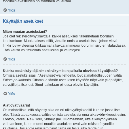
foorumin evästeiden poistaminen voi auttaa.
Ylös
Käyttäjän asetukset
Miten muutan asetuksiani?
Jos olet rekisteröitynyt käyttäjä, kaikki asetuksesi tallennetaan foorumin
tietokantaan. Muokataksesi niitä, vieraile omissa asetuksissa, johon vievä
linkki löytyy yleensä klikkaamalla käyttäjänimeäsi foorumin sivujen ylälaidassa.
Tätä kautta voit muokata asetuksiasi ja valintojasi.
Ylös
Kuinka estän käyttäjänimeni näkymisen paikalla olevissa käyttäjissä?
Omissa asetuksissasi, “Asetukset”-välilehdellä, löydät mahdollisuuden valita
Piilota paikallaolo
. Ottamalla tämän asetuksen käyttöön näyt vain ylläpitäjille,
valvojille ja itsellesi. Sinut lasketaan piilossa oleviin käyttäjiin.
Ylös
Ajat ovat väärin!
On mahdollista, että näytetty aika on eri aikavyöhykkeeltä kuin se jossa itse
olet. Tässä tapauksessa valitse omista asetuksista oma aikavyöhykkeesi, esim.
Lontoo, Pariisi, New York, Sidney, jne. Huomaathan, että aikavyöhykkeen
vaihtaminen, kuten monet muutkin asetukset ovat vain rekisteröityneille
käyttäjille. Jos et ole rekisteröitynyt, tämä on hyvä aika tehdä niin.