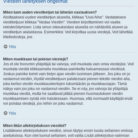
Viestien lähetyksen ongelmat
Miten luon uuden viestiketjun tai lähetän vastauksen?
Aloittaaksesi uuden viestiketjun alueella, klikkaa "Uusi Aihe". Vastataksesi
viestiketjuun klikkaa "Vastaa Viestiin". Viestien kirjoittaminen voi vaatia
rekisteröitymisen. Lista sinun oikeuksistasi alueella on nähtävillä alueen ja
viestiketjun alalaidassa. Esimerkiksi: Voit kirjoittaa uusia viestejä, Voit lähettää
liitetiedostoja, jne.
Ylös
Miten muokkaan tai poistan viestejä?
Jos et ole foorumin ylläpitäjä tai valvoja, voit muokata vain omia viestejäsi. Voit
muokata viestiä klikkaamalla muokkaa-painiketta haluamassasi viestissä.
Joskus painike toimii vain tietyn ajan viestin luomisen jälkeen. Jos joku on jo
vastannut viestiin, löydät viestiketjuun palatessasi pienen tekstin viestisi alla,
joka kertoo viestin muokkauskertojen lukumäärän ja muokkausajan. Tämä
näkyy vain jos joku on vastannut viestiin. Se ei näy, jos valvoja tai ylläpitäjä
muokkaa viestiä, mutta he saattavat jättää pienen huomautuksen viestin
muokkaamisen syistä niin halutessaan. Huomaa, että normaalit käyttäjät eivät
voi poistaa viestejä, jos niihin on joku vastannut.
Ylös
Miten liitän allekirjoituksen viestiini?
Lisätäksesi allekirjoituksen viestiisi, sinun täytyy ensin luoda sellainen omissa
asetuksissa. Kun olet luonut sellaisen, voit valita
Lisää allekirjoitus
-valinnan