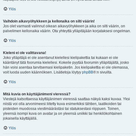
Ylös
Vaihdoin aikavyöhykkeen ja kellonaika on silti väärin!
Jos olet varmasti valinnut oikean aikavyöhykkeen ja aika on silti väärin, on
palvelimen kellonaika väärin. Ota yhteyttä ylläpitäjään korjataksesi ongelman.
Ylös
Kieleni ei ole valittavana!
Joko ylläpitäjä ei ole asentanut kielellesi kielipakettia tai kukaan ei ole
kääntänyt tätä foorumia kielellesi. Kokeile pyytää foorumin ylläpitäjältä, josko
hän voisi asentaa tarvitsemasi kielipaketin. Jos kielipakettia ei ole olemassa,
voit luoda uuden käännöksen. Lisätietoja löytyy
phpBB
®:n sivuilta.
Ylös
Mitä kuvia on käyttäjänimeni vieressä?
Viestejä katsottaessa käyttäjänimen vieressä saattaa näkyä kaksi kuvaa. Yksi
niistä voi olla arvonimeesi liitetty kuva esimerkiksi tähtien, laatikoiden tai
pisteiden muodossa viestimäärästäsi tai statuksestasi riippuen. Toinen,
yleensä isompi kuva on avatar ja on yleensä uniikki tai henkilökohtainen
jokaisella käyttäjällä.
Ylös