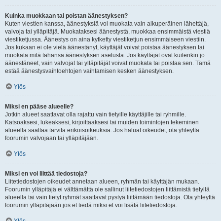
Kuinka muokkaan tai poistan äänestyksen?
Kuten viestien kanssa, äänestyksiä voi muokata vain alkuperäinen lähettäjä,
valvoja tai ylläpitäjä. Muokataksesi äänestystä, muokkaa ensimmäistä viestiä
viestiketjussa. Äänestys on aina kytketty viestiketjun ensimmäiseen viestiin.
Jos kukaan ei ole vielä äänestänyt, käyttäjät voivat poistaa äänestyksen tai
muokata mitä tahansa äänestyksen asetusta. Jos käyttäjät ovat kuitenkin jo
äänestäneet, vain valvojat tai ylläpitäjät voivat muokata tai poistaa sen. Tämä
estää äänestysvaihtoehtojen vaihtamisen kesken äänestyksen.
Ylös
Miksi en pääse alueelle?
Jotkin alueet saattavat olla rajattu vain tietyille käyttäjille tai ryhmille.
Katsoaksesi, lukeaksesi, kirjoittaaksesi tai muiden toimintojen tekeminen
alueella saattaa tarvita erikoisoikeuksia. Jos haluat oikeudet, ota yhteyttä
foorumin valvojaan tai ylläpitäjään.
Ylös
Miksi en voi liittää tiedostoja?
Liitetiedostojen oikeudet annetaan alueen, ryhmän tai käyttäjän mukaan.
Foorumin ylläpitäjä ei välttämättä ole sallinut liitetiedostojen liittämistä tietyllä
alueella tai vain tietyt ryhmät saattavat pystyä liittämään tiedostoja. Ota yhteyttä
foorumin ylläpitäjään jos et tiedä miksi et voi lisätä liitetiedostoja.