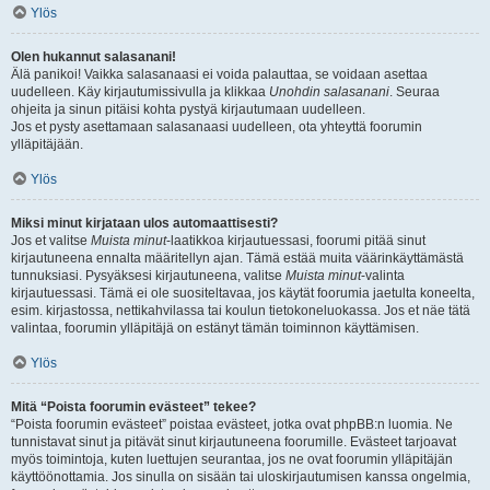
Ylös
Olen hukannut salasanani!
Älä panikoi! Vaikka salasanaasi ei voida palauttaa, se voidaan asettaa
uudelleen. Käy kirjautumissivulla ja klikkaa
Unohdin salasanani
. Seuraa
ohjeita ja sinun pitäisi kohta pystyä kirjautumaan uudelleen.
Jos et pysty asettamaan salasanaasi uudelleen, ota yhteyttä foorumin
ylläpitäjään.
Ylös
Miksi minut kirjataan ulos automaattisesti?
Jos et valitse
Muista minut
-laatikkoa kirjautuessasi, foorumi pitää sinut
kirjautuneena ennalta määritellyn ajan. Tämä estää muita väärinkäyttämästä
tunnuksiasi. Pysyäksesi kirjautuneena, valitse
Muista minut
-valinta
kirjautuessasi. Tämä ei ole suositeltavaa, jos käytät foorumia jaetulta koneelta,
esim. kirjastossa, nettikahvilassa tai koulun tietokoneluokassa. Jos et näe tätä
valintaa, foorumin ylläpitäjä on estänyt tämän toiminnon käyttämisen.
Ylös
Mitä “Poista foorumin evästeet” tekee?
“Poista foorumin evästeet” poistaa evästeet, jotka ovat phpBB:n luomia. Ne
tunnistavat sinut ja pitävät sinut kirjautuneena foorumille. Evästeet tarjoavat
myös toimintoja, kuten luettujen seurantaa, jos ne ovat foorumin ylläpitäjän
käyttöönottamia. Jos sinulla on sisään tai uloskirjautumisen kanssa ongelmia,