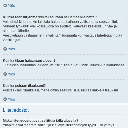
Ylös
Kuinka teen kirjanmerkin tai seuraan haluamaani aihetta?
Voit tehdä kirjanmekin tai tilata haluamasi aiheen valitsemalla sopivan linkin
“Aiheen työkalut” -valikossa, joka on sijoitettu kätevästi keskustelun ylä- ja
alalaidan lähelle.
Viestiketjuun vastaaminen ja valinta “Huomauta kun vastaus lähetetään” tilaa
viestiketjun.
Ylös
Kuinka tilaan haluamani alueen?
Tilataksesi haluamasi alueen, valitse “Tilaa alue” -linkki, aluesivun alalaidassa.
Ylös
Kuinka poistan tilaukseni?
Poistaaksesi tilauksiasi, mene omiin asetuksiisi ja seuraa linkkejä tilauksiisi.
Ylös
Liitetiedostot
Mitkä liitetiedostot ovat sallittuja tällä alueella?
Ylläpitäjä voi määrätä sallitut ja kielletyt liitetiedostojen tyypit. Ota yhteys