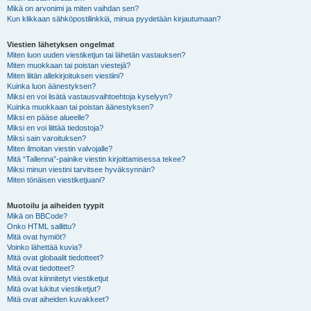
Mikä on arvonimi ja miten vaihdan sen?
Kun klikkaan sähköpostilinkkiä, minua pyydetään kirjautumaan?
Viestien lähetyksen ongelmat
Miten luon uuden viestiketjun tai lähetän vastauksen?
Miten muokkaan tai poistan viestejä?
Miten liitän allekirjoituksen viestiini?
Kuinka luon äänestyksen?
Miksi en voi lisätä vastausvaihtoehtoja kyselyyn?
Kuinka muokkaan tai poistan äänestyksen?
Miksi en pääse alueelle?
Miksi en voi liittää tiedostoja?
Miksi sain varoituksen?
Miten ilmoitan viestin valvojalle?
Mitä “Tallenna”-painike viestin kirjoittamisessa tekee?
Miksi minun viestini tarvitsee hyväksynnän?
Miten tönäisen viestiketjuani?
Muotoilu ja aiheiden tyypit
Mikä on BBCode?
Onko HTML sallittu?
Mitä ovat hymiöt?
Voinko lähettää kuvia?
Mitä ovat globaalit tiedotteet?
Mitä ovat tiedotteet?
Mitä ovat kiinnitetyt viestiketjut
Mitä ovat lukitut viestiketjut?
Mitä ovat aiheiden kuvakkeet?