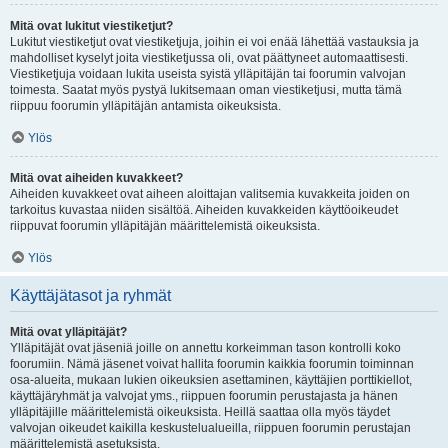
Mitä ovat lukitut viestiketjut?
Lukitut viestiketjut ovat viestiketjuja, joihin ei voi enää lähettää vastauksia ja
mahdolliset kyselyt joita viestiketjussa oli, ovat päättyneet automaattisesti.
Viestiketjuja voidaan lukita useista syistä ylläpitäjän tai foorumin valvojan
toimesta. Saatat myös pystyä lukitsemaan oman viestiketjusi, mutta tämä
riippuu foorumin ylläpitäjän antamista oikeuksista.
Ylös
Mitä ovat aiheiden kuvakkeet?
Aiheiden kuvakkeet ovat aiheen aloittajan valitsemia kuvakkeita joiden on
tarkoitus kuvastaa niiden sisältöä. Aiheiden kuvakkeiden käyttöoikeudet
riippuvat foorumin ylläpitäjän määrittelemistä oikeuksista.
Ylös
Käyttäjätasot ja ryhmät
Mitä ovat ylläpitäjät?
Ylläpitäjät ovat jäseniä joille on annettu korkeimman tason kontrolli koko
foorumiin. Nämä jäsenet voivat hallita foorumin kaikkia foorumin toiminnan
osa-alueita, mukaan lukien oikeuksien asettaminen, käyttäjien porttikiellot,
käyttäjäryhmät ja valvojat yms., riippuen foorumin perustajasta ja hänen
ylläpitäjille määrittelemistä oikeuksista. Heillä saattaa olla myös täydet
valvojan oikeudet kaikilla keskustelualueilla, riippuen foorumin perustajan
määrittelemistä asetuksista.