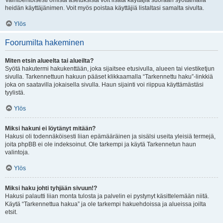
Vaihtoehtoisesti omista asetuksista voit lisätä käyttäjiä suoraan syöttämällä
heidän käyttäjänimen. Voit myös poistaa käyttäjiä listaltasi samalta sivulta.
Ylös
Foorumilta hakeminen
Miten etsin alueelta tai alueilta?
Syötä hakutermi hakukenttään, joka sijaitsee etusivulla, alueen tai viestiketjun
sivulla. Tarkennettuun hakuun pääset klikkaamalla “Tarkennettu haku”-linkkiä
joka on saatavilla jokaisella sivulla. Haun sijainti voi riippua käyttämästäsi
tyylistä.
Ylös
Miksi hakuni ei löytänyt mitään?
Hakusi oli todennäköisesti liian epämääräinen ja sisälsi useita yleisiä termejä,
joita phpBB ei ole indeksoinut. Ole tarkempi ja käytä Tarkennetun haun
valintoja.
Ylös
Miksi haku johti tyhjään sivuun!?
Hakusi palautti liian monta tulosta ja palvelin ei pystynyt käsittelemään niitä.
Käytä “Tarkennettua hakua” ja ole tarkempi hakuehdoissa ja alueissa joilta
etsit.