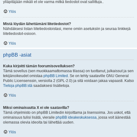
ylläpitäjään mikäli et ole varma mitkä tiedostot ovat sallittuja..
Ylös
Mistä löydän lähettämäni liitetiedostot?
Nähdäksesi listan liitetiedostoistasi, mene omiin asetuksiin ja seuraa linkkejä
liitetiedostot-osioon.
Ylös
phpBB -asiat
Kuka kirjoitti tämän foorumisovelluksen?
Tämä sovellus (sen muokkaamattomassa tilassa) on tuottanut, julkaissut ja sen
tekijänoikeudet omistaa
phpBB Limited
. Se on tehty saataville GNU General
Public Licensenssin, versiolla 2 (GPL-2.0) ja sitä voidaan jakaa vapaasti. Katso
Tietoja phpBB:stä
saadaksesi lisätietoja.
Ylös
Miksi ominaisuutta X ei ole saatavilla?
Tämä ohjelmisto on phpBB Limitedin kirjoittama ja lisensoima. Jos uskot, että
ominaisuus tulisi lisätä, vieraile
phpBB ideakeskuksessa
, jossa voit äänestää
olemassa olevia ideoita tai lähettää uuden.
Ylös