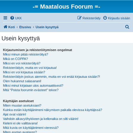
-= Maatalous Foorum =-
UKK
Rekisteröidy
Kirjaudu sisään
E
Koti
Etusivu
Usein kysyttyä
t
Usein kysyttyä
s
i
Kirjautumisen ja rekisteröitymisen ongelmat
Miksi minun pitää rekisteröityä?
Mikä on COPPA?
Miksi en voi rekisteröityä?
Rekisteröidyin, mutta en voi kirjautua!
Miksi en voi kirjautua sisään?
Rekisteröidyin joskus aiemmin, mutta en voi enää kirjautua sisään?!
Olen hukannut salasanani!
Miksi minut kirjataan ulos automaattisesti?
Mitä “Poista foorumin evästeet” tekee?
Käyttäjän asetukset
Miten muutan asetuksiani?
Kuinka estän käyttäjänimeni näkymisen paikalla olevissa käyttäjissä?
Ajat ovat väärin!
Vaihdoin aikavyöhykkeen ja kellonaika on silti väärin!
Kieleni ei ole valittavana!
Mitä kuvia on käyttäjänimeni vieressä?
Miten asetan avataren?