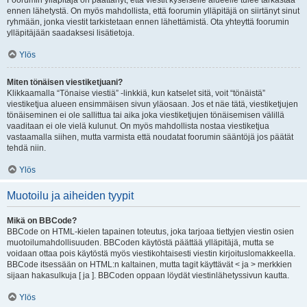
Foorumin ylläpitäjä on päättänyt, että viestit kyseiselle alueelle tulee tarkastaa
ennen lähetystä. On myös mahdollista, että foorumin ylläpitäjä on siirtänyt sinut
ryhmään, jonka viestit tarkistetaan ennen lähettämistä. Ota yhteyttä foorumin
ylläpitäjään saadaksesi lisätietoja.
Ylös
Miten tönäisen viestiketjuani?
Klikkaamalla “Tönaise viestiä” -linkkiä, kun katselet sitä, voit “tönäistä”
viestiketjua alueen ensimmäisen sivun yläosaan. Jos et näe tätä, viestiketjujen
tönäiseminen ei ole sallittua tai aika joka viestiketjujen tönäisemisen välillä
vaaditaan ei ole vielä kulunut. On myös mahdollista nostaa viestiketjua
vastaamalla siihen, mutta varmista että noudatat foorumin sääntöjä jos päätät
tehdä niin.
Ylös
Muotoilu ja aiheiden tyypit
Mikä on BBCode?
BBCode on HTML-kielen tapainen toteutus, joka tarjoaa tiettyjen viestin osien
muotoilumahdollisuuden. BBCoden käytöstä päättää ylläpitäjä, mutta se
voidaan ottaa pois käytöstä myös viestikohtaisesti viestin kirjoituslomakkeella.
BBCode itsessään on HTML:n kaltainen, mutta tagit käyttävät < ja > merkkien
sijaan hakasulkuja [ ja ]. BBCoden oppaan löydät viestinlähetyssivun kautta.
Ylös