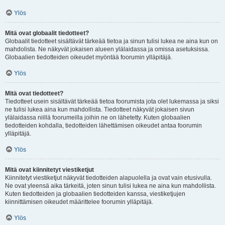
Ylös
Mitä ovat globaalit tiedotteet?
Globaalit tiedotteet sisältävät tärkeää tietoa ja sinun tulisi lukea ne aina kun on
mahdolista. Ne näkyvät jokaisen alueen ylälaidassa ja omissa asetuksissa.
Globaalien tiedotteiden oikeudet myöntää foorumin ylläpitäjä.
Ylös
Mitä ovat tiedotteet?
Tiedotteet usein sisältävät tärkeää tietoa foorumista jota olet lukemassa ja siksi
ne tulisi lukea aina kun mahdollista. Tiedotteet näkyvät jokaisen sivun
ylälaidassa niillä foorumeilla joihin ne on lähetetty. Kuten globaalien
tiedotteiden kohdalla, tiedotteiden lähettämisen oikeudet antaa foorumin
ylläpitäjä.
Ylös
Mitä ovat kiinnitetyt viestiketjut
Kiinnitetyt viestiketjut näkyvät tiedotteiden alapuolella ja ovat vain etusivulla.
Ne ovat yleensä aika tärkeitä, joten sinun tulisi lukea ne aina kun mahdollista.
Kuten tiedotteiden ja globaalien tiedotteiden kanssa, viestiketjujen
kiinnittämisen oikeudet määrittelee foorumin ylläpitäjä.
Ylös