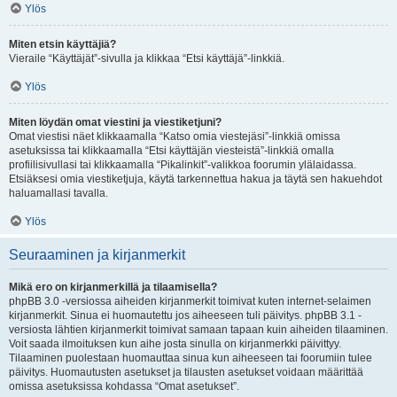
Ylös
Miten etsin käyttäjiä?
Vieraile “Käyttäjät”-sivulla ja klikkaa “Etsi käyttäjä”-linkkiä.
Ylös
Miten löydän omat viestini ja viestiketjuni?
Omat viestisi näet klikkaamalla “Katso omia viestejäsi”-linkkiä omissa
asetuksissa tai klikkaamalla “Etsi käyttäjän viesteistä”-linkkiä omalla
profiilisivullasi tai klikkaamalla “Pikalinkit”-valikkoa foorumin ylälaidassa.
Etsiäksesi omia viestiketjuja, käytä tarkennettua hakua ja täytä sen hakuehdot
haluamallasi tavalla.
Ylös
Seuraaminen ja kirjanmerkit
Mikä ero on kirjanmerkillä ja tilaamisella?
phpBB 3.0 -versiossa aiheiden kirjanmerkit toimivat kuten internet-selaimen
kirjanmerkit. Sinua ei huomautettu jos aiheeseen tuli päivitys. phpBB 3.1 -
versiosta lähtien kirjanmerkit toimivat samaan tapaan kuin aiheiden tilaaminen.
Voit saada ilmoituksen kun aihe josta sinulla on kirjanmerkki päivittyy.
Tilaaminen puolestaan huomauttaa sinua kun aiheeseen tai foorumiin tulee
päivitys. Huomautusten asetukset ja tilausten asetukset voidaan määrittää
omissa asetuksissa kohdassa “Omat asetukset”.