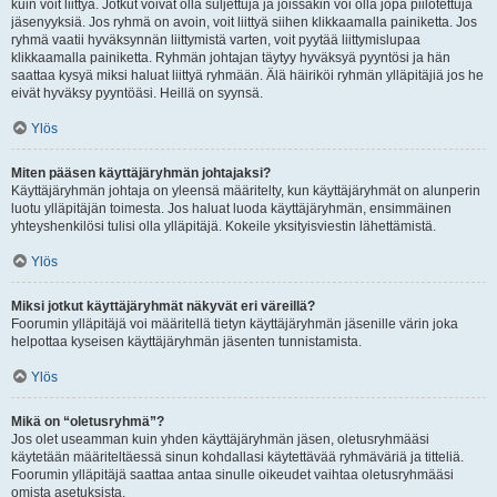
kuin voit liittyä. Jotkut voivat olla suljettuja ja joissakin voi olla jopa piilotettuja
jäsenyyksiä. Jos ryhmä on avoin, voit liittyä siihen klikkaamalla painiketta. Jos
ryhmä vaatii hyväksynnän liittymistä varten, voit pyytää liittymislupaa
klikkaamalla painiketta. Ryhmän johtajan täytyy hyväksyä pyyntösi ja hän
saattaa kysyä miksi haluat liittyä ryhmään. Älä häiriköi ryhmän ylläpitäjiä jos he
eivät hyväksy pyyntöäsi. Heillä on syynsä.
Ylös
Miten pääsen käyttäjäryhmän johtajaksi?
Käyttäjäryhmän johtaja on yleensä määritelty, kun käyttäjäryhmät on alunperin
luotu ylläpitäjän toimesta. Jos haluat luoda käyttäjäryhmän, ensimmäinen
yhteyshenkilösi tulisi olla ylläpitäjä. Kokeile yksityisviestin lähettämistä.
Ylös
Miksi jotkut käyttäjäryhmät näkyvät eri väreillä?
Foorumin ylläpitäjä voi määritellä tietyn käyttäjäryhmän jäsenille värin joka
helpottaa kyseisen käyttäjäryhmän jäsenten tunnistamista.
Ylös
Mikä on “oletusryhmä”?
Jos olet useamman kuin yhden käyttäjäryhmän jäsen, oletusryhmääsi
käytetään määriteltäessä sinun kohdallasi käytettävää ryhmäväriä ja titteliä.
Foorumin ylläpitäjä saattaa antaa sinulle oikeudet vaihtaa oletusryhmääsi
omista asetuksista.