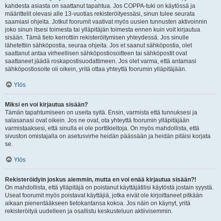
kahdesta asiasta on saattanut tapahtua. Jos COPPA-tuki on käytössä ja
määrittelit olevasi alle 13-vuotias rekisteröityessäsi, sinun tulee seurata
saamiasi ohjeita. Jotkut foorumit vaativat myös uusien tunnusten aktivoinnin
joko sinun itsesi toimesta tai ylläpitäjän toimesta ennen kuin voit kirjautua
sisään. Tämä tieto kerrottiin rekisteröitymisen yhteydessä. Jos sinulle
lähetettiin sähköpostia, seuraa ohjeita. Jos et saanut sähköpostia, olet
saattanut antaa virheellisen sähköpostiosoitteen tai sähköpostit ovat
saattaneet jäädä roskapostisuodattimeen. Jos olet varma, että antamasi
sähköpostiosoite oli oikein, yritä ottaa yhteyttä foorumin ylläpitäjään.
Ylös
Miksi en voi kirjautua sisään?
Tämän tapahtumiseen on useita syitä. Ensin, varmista että tunnuksesi ja
salasanasi ovat oikein. Jos ne ovat, ota yhteyttä foorumin ylläpitäjään
varmistaaksesi, että sinulla ei ole porttikieltoja. On myös mahdollista, että
sivuston omistajalla on asetusvirhe heidän päässään ja heidän pitäisi korjata
se.
Ylös
Rekisteröidyin joskus aiemmin, mutta en voi enää kirjautua sisään?!
On mahdollista, että ylläpitäjä on poistanut käyttäjätilisi käytöstä jostain syystä.
Useat foorumit myös poistavat käyttäjiä, jotka eivät ole kirjoittaneet pitkään
aikaan pienentääkseen tietokantansa kokoa. Jos näin on käynyt, yritä
rekisteröityä uudelleen ja osallistu keskusteluun aktiivisemmin.