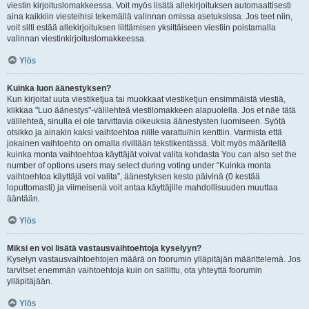
viestin kirjoituslomakkeessa. Voit myös lisätä allekirjoituksen automaattisesti
aina kaikkiin viesteihisi tekemällä valinnan omissa asetuksissa. Jos teet niin,
voit silti estää allekirjoituksen liittämisen yksittäiseen viestiin poistamalla
valinnan viestinkirjoituslomakkeessa.
Ylös
Kuinka luon äänestyksen?
Kun kirjoitat uuta viestiketjua tai muokkaat viestiketjun ensimmäistä viestiä,
klikkaa "Luo äänestys"-välilehteä viestilomakkeen alapuolella. Jos et näe tätä
välilehteä, sinulla ei ole tarvittavia oikeuksia äänestysten luomiseen. Syötä
otsikko ja ainakin kaksi vaihtoehtoa niille varattuihin kenttiin. Varmista että
jokainen vaihtoehto on omalla rivillään tekstikentässä. Voit myös määritellä
kuinka monta vaihtoehtoa käyttäjät voivat valita kohdasta You can also set the
number of options users may select during voting under “Kuinka monta
vaihtoehtoa käyttäjä voi valita”, äänestyksen kesto päivinä (0 kestää
loputtomasti) ja viimeisenä voit antaa käyttäjille mahdollisuuden muuttaa
ääntään.
Ylös
Miksi en voi lisätä vastausvaihtoehtoja kyselyyn?
Kyselyn vastausvaihtoehtojen määrä on foorumin ylläpitäjän määrittelemä. Jos
tarvitset enemmän vaihtoehtoja kuin on sallittu, ota yhteyttä foorumin
ylläpitäjään.
Ylös