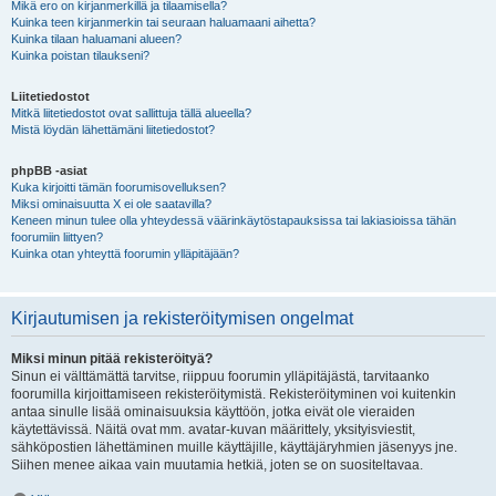
Mikä ero on kirjanmerkillä ja tilaamisella?
Kuinka teen kirjanmerkin tai seuraan haluamaani aihetta?
Kuinka tilaan haluamani alueen?
Kuinka poistan tilaukseni?
Liitetiedostot
Mitkä liitetiedostot ovat sallittuja tällä alueella?
Mistä löydän lähettämäni liitetiedostot?
phpBB -asiat
Kuka kirjoitti tämän foorumisovelluksen?
Miksi ominaisuutta X ei ole saatavilla?
Keneen minun tulee olla yhteydessä väärinkäytöstapauksissa tai lakiasioissa tähän
foorumiin liittyen?
Kuinka otan yhteyttä foorumin ylläpitäjään?
Kirjautumisen ja rekisteröitymisen ongelmat
Miksi minun pitää rekisteröityä?
Sinun ei välttämättä tarvitse, riippuu foorumin ylläpitäjästä, tarvitaanko
foorumilla kirjoittamiseen rekisteröitymistä. Rekisteröityminen voi kuitenkin
antaa sinulle lisää ominaisuuksia käyttöön, jotka eivät ole vieraiden
käytettävissä. Näitä ovat mm. avatar-kuvan määrittely, yksityisviestit,
sähköpostien lähettäminen muille käyttäjille, käyttäjäryhmien jäsenyys jne.
Siihen menee aikaa vain muutamia hetkiä, joten se on suositeltavaa.