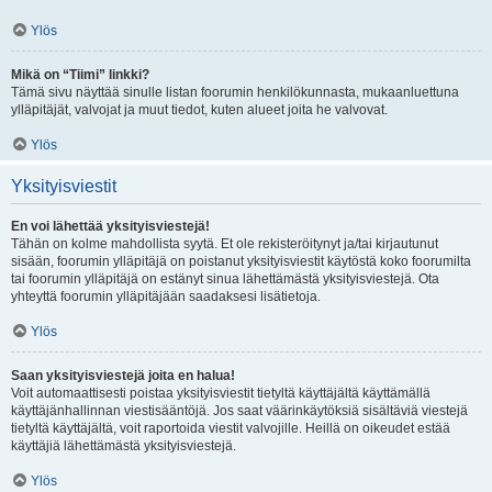
Ylös
Mikä on “Tiimi” linkki?
Tämä sivu näyttää sinulle listan foorumin henkilökunnasta, mukaanluettuna
ylläpitäjät, valvojat ja muut tiedot, kuten alueet joita he valvovat.
Ylös
Yksityisviestit
En voi lähettää yksityisviestejä!
Tähän on kolme mahdollista syytä. Et ole rekisteröitynyt ja/tai kirjautunut
sisään, foorumin ylläpitäjä on poistanut yksityisviestit käytöstä koko foorumilta
tai foorumin ylläpitäjä on estänyt sinua lähettämästä yksityisviestejä. Ota
yhteyttä foorumin ylläpitäjään saadaksesi lisätietoja.
Ylös
Saan yksityisviestejä joita en halua!
Voit automaattisesti poistaa yksityisviestit tietyltä käyttäjältä käyttämällä
käyttäjänhallinnan viestisääntöjä. Jos saat väärinkäytöksiä sisältäviä viestejä
tietyltä käyttäjältä, voit raportoida viestit valvojille. Heillä on oikeudet estää
käyttäjiä lähettämästä yksityisviestejä.
Ylös