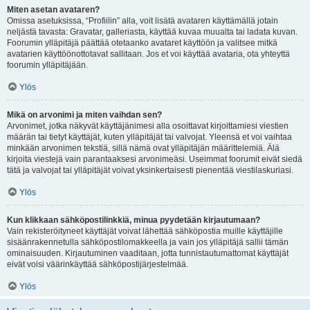
Miten asetan avataren?
Omissa asetuksissa, “Profiilin” alla, voit lisätä avataren käyttämällä jotain
neljästä tavasta: Gravatar, galleriasta, käyttää kuvaa muualta tai ladata kuvan.
Foorumin ylläpitäjä päättää otetaanko avataret käyttöön ja valitsee mitkä
avatarien käyttöönottotavat sallitaan. Jos et voi käyttää avataria, ota yhteyttä
foorumin ylläpitäjään.
Ylös
Mikä on arvonimi ja miten vaihdan sen?
Arvonimet, jotka näkyvät käyttäjänimesi alla osoittavat kirjoittamiesi viestien
määrän tai tietyt käyttäjät, kuten ylläpitäjät tai valvojat. Yleensä et voi vaihtaa
minkään arvonimen tekstiä, sillä nämä ovat ylläpitäjän määrittelemiä. Älä
kirjoita viestejä vain parantaaksesi arvonimeäsi. Useimmat foorumit eivät siedä
tätä ja valvojat tai ylläpitäjät voivat yksinkertaisesti pienentää viestilaskuriasi.
Ylös
Kun klikkaan sähköpostilinkkiä, minua pyydetään kirjautumaan?
Vain rekisteröityneet käyttäjät voivat lähettää sähköpostia muille käyttäjille
sisäänrakennetulla sähköpostilomakkeella ja vain jos ylläpitäjä sallii tämän
ominaisuuden. Kirjautuminen vaaditaan, jotta tunnistautumattomat käyttäjät
eivät voisi väärinkäyttää sähköpostijärjestelmää.
Ylös