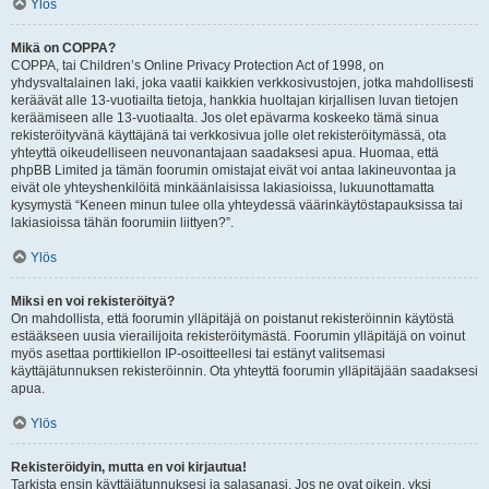
Ylös
Mikä on COPPA?
COPPA, tai Children’s Online Privacy Protection Act of 1998, on
yhdysvaltalainen laki, joka vaatii kaikkien verkkosivustojen, jotka mahdollisesti
keräävät alle 13-vuotiailta tietoja, hankkia huoltajan kirjallisen luvan tietojen
keräämiseen alle 13-vuotiaalta. Jos olet epävarma koskeeko tämä sinua
rekisteröityvänä käyttäjänä tai verkkosivua jolle olet rekisteröitymässä, ota
yhteyttä oikeudelliseen neuvonantajaan saadaksesi apua. Huomaa, että
phpBB Limited ja tämän foorumin omistajat eivät voi antaa lakineuvontaa ja
eivät ole yhteyshenkilöitä minkäänlaisissa lakiasioissa, lukuunottamatta
kysymystä “Keneen minun tulee olla yhteydessä väärinkäytöstapauksissa tai
lakiasioissa tähän foorumiin liittyen?”.
Ylös
Miksi en voi rekisteröityä?
On mahdollista, että foorumin ylläpitäjä on poistanut rekisteröinnin käytöstä
estääkseen uusia vierailijoita rekisteröitymästä. Foorumin ylläpitäjä on voinut
myös asettaa porttikiellon IP-osoitteellesi tai estänyt valitsemasi
käyttäjätunnuksen rekisteröinnin. Ota yhteyttä foorumin ylläpitäjään saadaksesi
apua.
Ylös
Rekisteröidyin, mutta en voi kirjautua!
Tarkista ensin käyttäjätunnuksesi ja salasanasi. Jos ne ovat oikein, yksi