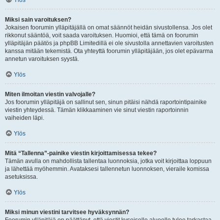
Ylös
Miksi sain varoituksen?
Jokaisen foorumin ylläpitäjällä on omat säännöt heidän sivustollensa. Jos olet
rikkonut sääntöä, voit saada varoituksen. Huomioi, että tämä on foorumin
ylläpitäjän päätös ja phpBB Limitedillä ei ole sivustolla annettavien varoitusten
kanssa mitään tekemistä. Ota yhteyttä foorumin ylläpitäjään, jos olet epävarma
annetun varoituksen syystä.
Ylös
Miten ilmoitan viestin valvojalle?
Jos foorumin ylläpitäjä on sallinut sen, sinun pitäisi nähdä raportointipainike
viestin yhteydessä. Tämän klikkaaminen vie sinut viestin raportoinnin
vaiheiden läpi.
Ylös
Mitä “Tallenna”-painike viestin kirjoittamisessa tekee?
Tämän avulla on mahdollista tallentaa luonnoksia, jotka voit kirjoittaa loppuun
ja lähettää myöhemmin. Avataksesi tallennetun luonnoksen, vieraile komissa
asetuksissa.
Ylös
Miksi minun viestini tarvitsee hyväksynnän?