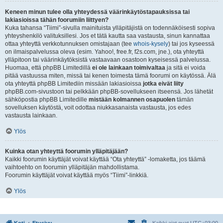
Keneen minun tulee olla yhteydessä väärinkäytöstapauksissa tai
lakiasioissa tähän foorumiin liittyen?
Kuka tahansa “Tiimi”-sivulla mainituista ylläpitäjistä on todennäköisesti sopiva
yhteyshenkilö valituksillesi. Jos et tätä kautta saa vastausta, sinun kannattaa
ottaa yhteyttä verkkotunnuksen omistajaan (tee
whois-kysely
) tai jos kyseessä
on ilmaispalvelussa oleva (esim. Yahoo!, free.fr, f2s.com, jne.), ota yhteyttä
ylläpitoon tai väärinkäytöksistä vastaavaan osastoon kyseisessä palvelussa.
Huomaa, että phpBB Limitedillä
ei ole lainkaan toimivaltaa
ja sitä ei voida
pitää vastuussa miten, missä tai kenen toimesta tämä foorumi on käytössä. Älä
ota yhteyttä phpBB Limitediin missään lakiasioissa
jotka eivät liity
phpBB.com-sivustoon tai pelkkään phpBB-sovellukseen itseensä. Jos lähetät
sähköpostia phpBB Limitedille
mistään kolmannen osapuolen
tämän
sovelluksen käytöstä, voit odottaa niukkasanaista vastausta, jos edes
vastausta lainkaan.
Ylös
Kuinka otan yhteyttä foorumin ylläpitäjään?
Kaikki foorumin käyttäjät voivat käyttää “Ota yhteyttä” -lomaketta, jos täämä
vaihtoehto on foorumin ylläpitäjän mahdollistama.
Foorumin käyttäjät voivat käyttää myös “Tiimi”-linkkiä.
Ylös