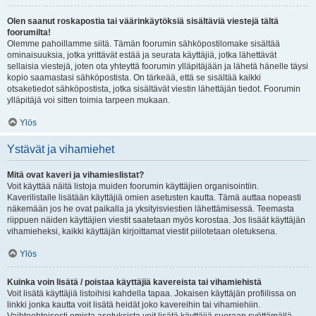
Olen saanut roskapostia tai väärinkäytöksiä sisältäviä viestejä tältä
foorumilta!
Olemme pahoillamme siitä. Tämän foorumin sähköpostilomake sisältää
ominaisuuksia, jotka yrittävät estää ja seurata käyttäjiä, jotka lähettävät
sellaisia viestejä, joten ota yhteyttä foorumin ylläpitäjään ja lähetä hänelle täysi
kopio saamastasi sähköpostista. On tärkeää, että se sisältää kaikki
otsaketiedot sähköpostista, jotka sisältävät viestin lähettäjän tiedot. Foorumin
ylläpitäjä voi sitten toimia tarpeen mukaan.
Ylös
Ystävät ja vihamiehet
Mitä ovat kaveri ja vihamieslistat?
Voit käyttää näitä listoja muiden foorumin käyttäjien organisointiin.
Kaverilistalle lisätään käyttäjiä omien asetusten kautta. Tämä auttaa nopeasti
näkemään jos he ovat paikalla ja yksityisviestien lähettämisessä. Teemasta
riippuen näiden käyttäjien viestit saatetaan myös korostaa. Jos lisäät käyttäjän
vihamieheksi, kaikki käyttäjän kirjoittamat viestit piilotetaan oletuksena.
Ylös
Kuinka voin lisätä / poistaa käyttäjiä kavereista tai vihamiehistä
Voit lisätä käyttäjiä listoihisi kahdella tapaa. Jokaisen käyttäjän profiilissa on
linkki jonka kautta voit lisätä heidät joko kavereihin tai vihamiehiin.