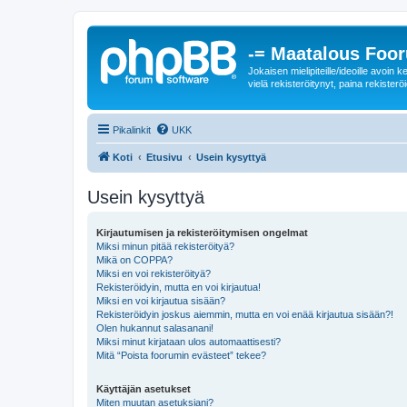
-= Maatalous Foo
Jokaisen mielipiteille/ideoille avoi
vielä rekisteröitynyt, paina rekisteröi
Pikalinkit
UKK
Koti
Etusivu
Usein kysyttyä
Usein kysyttyä
Kirjautumisen ja rekisteröitymisen ongelmat
Miksi minun pitää rekisteröityä?
Mikä on COPPA?
Miksi en voi rekisteröityä?
Rekisteröidyin, mutta en voi kirjautua!
Miksi en voi kirjautua sisään?
Rekisteröidyin joskus aiemmin, mutta en voi enää kirjautua sisään?!
Olen hukannut salasanani!
Miksi minut kirjataan ulos automaattisesti?
Mitä “Poista foorumin evästeet” tekee?
Käyttäjän asetukset
Miten muutan asetuksiani?