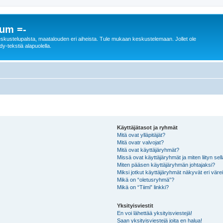
rum =-
n keskustelupalsta, maatalouden eri aiheista. Tule mukaan keskustelemaan. Jollet ole
dy-tekstiä alapuolella.
Käyttäjätasot ja ryhmät
Mitä ovat ylläpitäjät?
Mitä ovatr valvojat?
Mitä ovat käyttäjäryhmät?
Missä ovat käyttäjäryhmät ja miten liityn sel
Miten pääsen käyttäjäryhmän johtajaksi?
Miksi jotkut käyttäjäryhmät näkyvät eri värei
Mikä on “oletusryhmä”?
Mikä on “Tiimi” linkki?
Yksityisviestit
En voi lähettää yksityisviestejä!
Saan yksityisviestejä joita en halua!