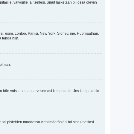
äjille, valvojille ja itsellesi. Sinut lasketaan piilossa oleviin
esi, esim. Lontoo, Pariisi, New York, Sidney, jne. Huomaathan,
a tehdä niin.
gelman.
ko hän voisi asentaa tarvitsemasi kielipaketin. Jos kielipakettia
en tai pisteiden muodossa viestimäärästäsi tai statuksestasi