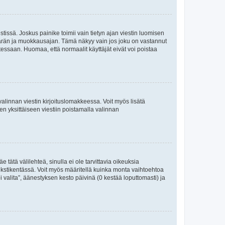
tissä. Joskus painike toimii vain tietyn ajan viestin luomisen
umäärän ja muokkausajan. Tämä näkyy vain jos joku on vastannut
tessaan. Huomaa, että normaalit käyttäjät eivät voi poistaa
valinnan viestin kirjoituslomakkeessa. Voit myös lisätä
isen yksittäiseen viestiin poistamalla valinnan
 tätä välilehteä, sinulla ei ole tarvittavia oikeuksia
 tekstikentässä. Voit myös määritellä kuinka monta vaihtoehtoa
 valita”, äänestyksen kesto päivinä (0 kestää loputtomasti) ja