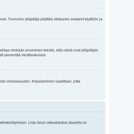
 kuvan. Foorumin ylläpitäjä päättää otetaanko avataret käyttöön ja
i vaihtaa minkään arvonimen tekstiä, sillä nämä ovat ylläpitäjän
sti pienentää viestilaskuriasi.
 tämän ominaisuuden. Kirjautuminen vaaditaan, jotta
 rekisteröitymisen. Lista sinun oikeuksistasi alueella on