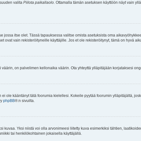
isuuden valita
Piilota paikallaolo
. Ottamalla tämän asetuksen käyttöön näyt vain ylläpit
 se jossa itse olet. Tässä tapauksessa valitse omista asetuksista oma aikavyöhykke
vat vain rekisteröityneille käyttäjille. Jos et ole rekisteröitynyt, tämä on hyvä aik
i väärin, on palvelimen kellonaika väärin. Ota yhteyttä ylläpitäjään korjataksesi on
an ei ole kääntänyt tätä foorumia kielellesi. Kokeile pyytää foorumin ylläpitäjältä, jos
yy
phpBB
®:n sivuilta.
 kuvaa. Yksi niistä voi olla arvonimeesi liitetty kuva esimerkiksi tähtien, laatikoid
iikki tai henkilökohtainen jokaisella käyttäjällä.