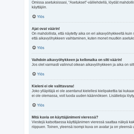
Omissa asetuksissasi, “Asetukset”-välilehdellä, löydät mahdoll
käyttäjiin.
Ylös
Ajat ovat väärin!
On mahdollista, että näytetty aika on eri aikavyöhykkeeltä kuin
että aikavyöhykkeen vaihtaminen, kuten monet muutkin asetukset o
Ylös
Vaihdoin aikavyöhykkeen ja kellonaika on silti väärin!
Jos olet varmasti valinnut oikean aikavyöhykkeen ja aika on silt
Ylös
Kieleni ei ole valittavana!
Joko ylläpitäjä ei ole asentanut kielellesi kielipakettia tai kuka
ei ole olemassa, voit luoda uuden käännöksen. Lisätietoja löyt
Ylös
Mitä kuvia on käyttäjänimeni vieressä?
Viestejä katsottaessa käyttäjänimen vieressä saattaa näkyä kaksi
riippuen. Toinen, yleensä isompi kuva on avatar ja on yleensä un