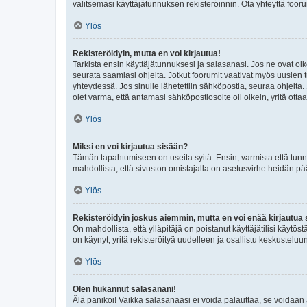
valitsemasi käyttäjätunnuksen rekisteröinnin. Ota yhteyttä foor
Ylös
Rekisteröidyin, mutta en voi kirjautua!
Tarkista ensin käyttäjätunnuksesi ja salasanasi. Jos ne ovat oik
seurata saamiasi ohjeita. Jotkut foorumit vaativat myös uusien tu
yhteydessä. Jos sinulle lähetettiin sähköpostia, seuraa ohjeita
olet varma, että antamasi sähköpostiosoite oli oikein, yritä ottaa
Ylös
Miksi en voi kirjautua sisään?
Tämän tapahtumiseen on useita syitä. Ensin, varmista että tunnuk
mahdollista, että sivuston omistajalla on asetusvirhe heidän pää
Ylös
Rekisteröidyin joskus aiemmin, mutta en voi enää kirjautua 
On mahdollista, että ylläpitäjä on poistanut käyttäjätilisi käytö
on käynyt, yritä rekisteröityä uudelleen ja osallistu keskusteluu
Ylös
Olen hukannut salasanani!
Älä panikoi! Vaikka salasanaasi ei voida palauttaa, se voidaan 