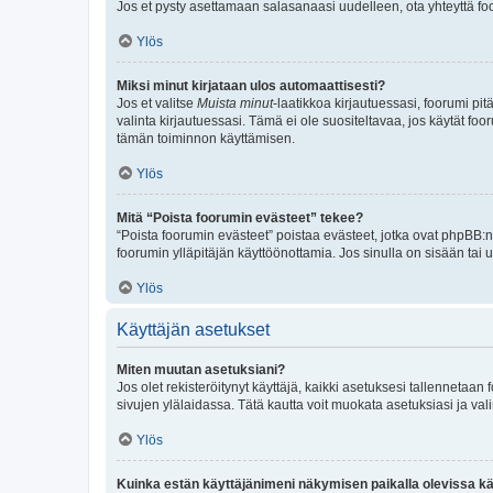
Jos et pysty asettamaan salasanaasi uudelleen, ota yhteyttä foo
Ylös
Miksi minut kirjataan ulos automaattisesti?
Jos et valitse
Muista minut
-laatikkoa kirjautuessasi, foorumi pi
valinta kirjautuessasi. Tämä ei ole suositeltavaa, jos käytät foo
tämän toiminnon käyttämisen.
Ylös
Mitä “Poista foorumin evästeet” tekee?
“Poista foorumin evästeet” poistaa evästeet, jotka ovat phpBB:n 
foorumin ylläpitäjän käyttöönottamia. Jos sinulla on sisään ta
Ylös
Käyttäjän asetukset
Miten muutan asetuksiani?
Jos olet rekisteröitynyt käyttäjä, kaikki asetuksesi tallennetaa
sivujen ylälaidassa. Tätä kautta voit muokata asetuksiasi ja vali
Ylös
Kuinka estän käyttäjänimeni näkymisen paikalla olevissa kä