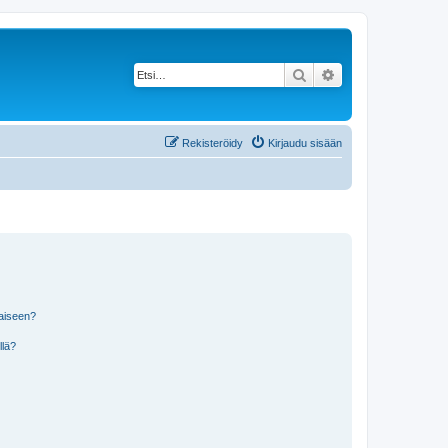
Etsi
Tarkennettu haku
Rekisteröidy
Kirjaudu sisään
laiseen?
llä?