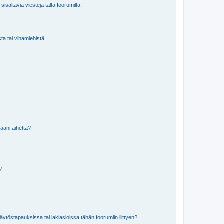
isältäviä viestejä tältä foorumilta!
sta tai vihamiehistä
aani aihetta?
a?
töstapauksissa tai lakiasioissa tähän foorumiin liittyen?