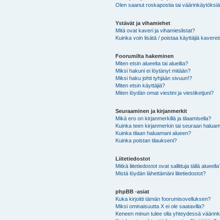
Olen saanut roskapostia tai väärinkäytöksiä s
Ystävät ja vihamiehet
Mitä ovat kaveri ja vihamieslistat?
Kuinka voin lisätä / poistaa käyttäjiä kaverei
Foorumilta hakeminen
Miten etsin alueelta tai alueilta?
Miksi hakuni ei löytänyt mitään?
Miksi haku johti tyhjään sivuun!?
Miten etsin käyttäjiä?
Miten löydän omat viestini ja viestiketjuni?
Seuraaminen ja kirjanmerkit
Mikä ero on kirjanmerkillä ja tilaamisella?
Kuinka teen kirjanmerkin tai seuraan haluam
Kuinka tilaan haluamani alueen?
Kuinka poistan tilaukseni?
Liitetiedostot
Mitkä liitetiedostot ovat sallittuja tällä alueell
Mistä löydän lähettämäni liitetiedostot?
phpBB -asiat
Kuka kirjoitti tämän foorumisovelluksen?
Miksi ominaisuutta X ei ole saatavilla?
Keneen minun tulee olla yhteydessä väärinkäy