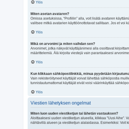
Ylös
Miten asetan avataren?
Omissa asetuksissa, “Profiilin” alla, voit lisätä avataren käyttä
valitsee mitkä avatarien käyttöönottotavat sallitaan. Jos et voi k
Ylös
Mikä on arvonimi ja miten vaihdan sen?
Arvonimet, jotka näkyvät käyttäjänimesi alla osoittavat kirjoittam
määrittelemiä. Älä kirjoita viestejä vain parantaaksesi arvonimeäs
Ylös
Kun klikkaan sähköpostilinkkiä, minua pyydetään kirjautum
Vain rekisteröityneet käyttäjät voivat lähettää sähköpostia muil
tunnistautumattomat käyttäjät eivät voisi väärinkäyttää sähköpo
Ylös
Viestien lähetyksen ongelmat
Miten luon uuden viestiketjun tai lähetän vastauksen?
Aloittaaksesi uuden viestiketjun alueella, klikkaa "Uusi Aihe". Va
nähtävillä alueen ja viestiketjun alalaidassa. Esimerkiksi: Voit kir