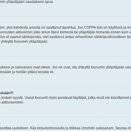
umin ylläpitäjään saadaksesi apua.
ein, yksi kahdesta asiasta on saattanut tapahtua. Jos COPPA-tuki on käytössä ja määri
nnusten aktivoinnin joko sinun itsesi toimesta tai ylläpitäjän toimesta ennen kuin vo
. Jos et saanut sähköpostia, olet saattanut antaa virheellisen sähköpostiosoitteen t
 yhteyttä foorumin ylläpitäjään.
sesi ja salasanasi ovat oikein. Jos ne ovat, ota yhteyttä foorumin ylläpitäjään varmi
ssään ja heidän pitäisi korjata se.
sisään?!
stä jostain syystä. Useat foorumit myös poistavat käyttäjiä, jotka eivät ole kirjoitta
n aktiivisemmin.
asettaa uudelleen. Käy kirjautumissivulla ja klikkaa
Unohdin salasanani
. Seuraa oh