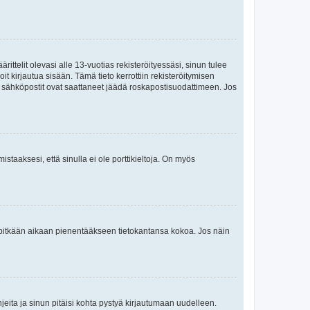
ttelit olevasi alle 13-vuotias rekisteröityessäsi, sinun tulee
it kirjautua sisään. Tämä tieto kerrottiin rekisteröitymisen
ai sähköpostit ovat saattaneet jäädä roskapostisuodattimeen. Jos
staaksesi, että sinulla ei ole porttikieltoja. On myös
neet pitkään aikaan pienentääkseen tietokantansa kokoa. Jos näin
jeita ja sinun pitäisi kohta pystyä kirjautumaan uudelleen.