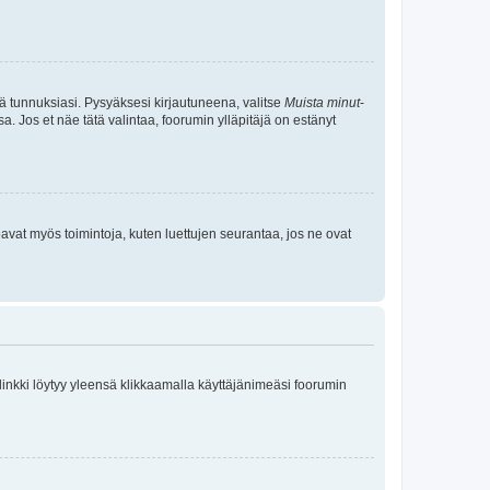
tä tunnuksiasi. Pysyäksesi kirjautuneena, valitse
Muista minut
-
sa. Jos et näe tätä valintaa, foorumin ylläpitäjä on estänyt
oavat myös toimintoja, kuten luettujen seurantaa, jos ne ovat
 linkki löytyy yleensä klikkaamalla käyttäjänimeäsi foorumin