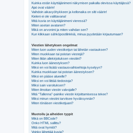
Kuinka estän käyttäjänimeni näkymisen paikalla olevissa käyttäjissä?
Ajat ovat väärin!
Vaihdoin aikavyöhykkeen ja kellonaika on silti väärin!
Kieleni ei ole valittavana!
Mitä kuvia on käyttäjänimeni vieressä?
Miten asetan avataren?
Mikä on arvonimi ja miten vaihdan sen?
Kun klikkaan sähköpostilinkkiä, minua pyydetään kirjautumaan?
Viestien lähetyksen ongelmat
Miten luon uuden viestiketjun tai lähetän vastauksen?
Miten muokkaan tai poistan viestejä?
Miten liitän allekirjoituksen viestiini?
Kuinka luon äänestyksen?
Miksi en voi lisätä vastausvaihtoehtoja kyselyyn?
Kuinka muokkaan tai poistan äänestyksen?
Miksi en pääse alueelle?
Miksi en voi liittää tiedostoja?
Miksi sain varoituksen?
Miten ilmoitan viestin valvojalle?
Mitä “Tallenna”-painike viestin kirjoittamisessa tekee?
Miksi minun viestini tarvitsee hyväksynnän?
Miten tönäisen viestiketjuani?
Muotoilu ja aiheiden tyypit
Mikä on BBCode?
Onko HTML sallittu?
Mitä ovat hymiöt?
Voinko lähettää kuvia?