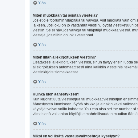
Ylös
Miten muokkaan tai poistan viestejä?
Jos et ole foorumin ylläpitäjä tai valvoja, voit muokata vain om
jälkeen. Jos joku on jo vastannut viestiin, löydät viestiketjuu
viestiin. Se ei näy, jos valvoja tai ylläpitäjä muokkaa viestiä,
viestejä, jos niihin on joku vastannut.
Ylös
Miten liitän allekirjoituksen viestiini?
Lisätäksesi allekirjoituksen viestiisi, sinun täytyy ensin luoda s
allekirjoituksen automaattisesti aina kaikkiin viesteihisi tekemäl
viestinkirjoituslomakkeessa.
Ylös
Kuinka luon äänestyksen?
Kun kirjoitat uuta viestiketjua tai muokkaat viestiketjun ensimmäi
äänestysten luomiseen. Syötä otsikko ja ainakin kaksi vaihtoehto
käyttäjät voivat valita kohdasta You can also set the number of
viimeisenä voit antaa käyttäjille mahdollisuuden muuttaa ääntä
Ylös
Miksi en voi lisätä vastausvaihtoehtoja kyselyyn?