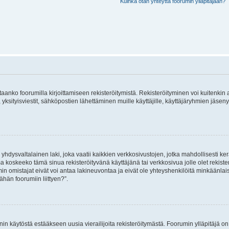
Kuinka otan yhteyttä foorumin ylläpitäjään?
vitaanko foorumilla kirjoittamiseen rekisteröitymistä. Rekisteröityminen voi kuitenkin
 yksityisviestit, sähköpostien lähettäminen muille käyttäjille, käyttäjäryhmien jäs
hdysvaltalainen laki, joka vaatii kaikkien verkkosivustojen, jotka mahdollisesti kerää
a koskeeko tämä sinua rekisteröityvänä käyttäjänä tai verkkosivua jolle olet rekis
 omistajat eivät voi antaa lakineuvontaa ja eivät ole yhteyshenkilöitä minkäänla
ähän foorumiin liittyen?”.
nin käytöstä estääkseen uusia vierailijoita rekisteröitymästä. Foorumin ylläpitäjä on v