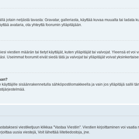
mällä jotain neljästä tavasta: Gravatar, galleriasta, käyttää kuvaa muualta tai ladata
äyttää avataria, ota yhteyttä foorumin ylläpitäjään.
iesi viestien määrän tai tietyt käyttäjät, kuten ylläpitäjät tai valvojat. Yleensä et vo
i. Useimmat foorumit eivät siedä tätä ja valvojat tai ylläpitäjät voivat yksinkertaise
aan?
le käyttäjille sisäänrakennetulla sähköpostilomakkeella ja vain jos ylläpitäjä sallii
stijärjestelmää.
stataksesi viestiketjuun klikkaa "Vastaa Viestiin". Viestien kirjoittaminen voi vaatia
joittaa uusia viestejä, Voit lähettää liitetiedostoja, jne.