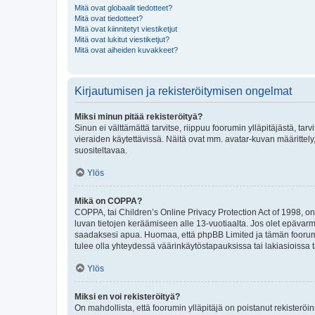
Mitä ovat globaalit tiedotteet?
Mitä ovat tiedotteet?
Mitä ovat kiinnitetyt viestiketjut
Mitä ovat lukitut viestiketjut?
Mitä ovat aiheiden kuvakkeet?
Kirjautumisen ja rekisteröitymisen ongelmat
Miksi minun pitää rekisteröityä?
Sinun ei välttämättä tarvitse, riippuu foorumin ylläpitäjästä, tar
vieraiden käytettävissä. Näitä ovat mm. avatar-kuvan määrittely,
suositeltavaa.
Ylös
Mikä on COPPA?
COPPA, tai Children’s Online Privacy Protection Act of 1998, on y
luvan tietojen keräämiseen alle 13-vuotiaalta. Jos olet epävarm
saadaksesi apua. Huomaa, että phpBB Limited ja tämän foorumin
tulee olla yhteydessä väärinkäytöstapauksissa tai lakiasioissa t
Ylös
Miksi en voi rekisteröityä?
On mahdollista, että foorumin ylläpitäjä on poistanut rekisteröin