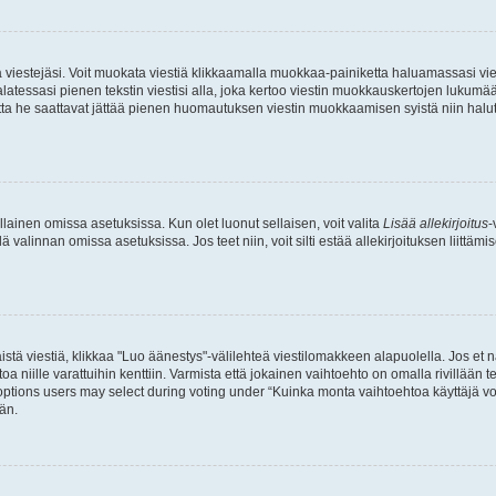
ia viestejäsi. Voit muokata viestiä klikkaamalla muokkaa-painiketta haluamassasi vies
n palatessasi pienen tekstin viestisi alla, joka kertoo viestin muokkauskertojen luk
 mutta he saattavat jättää pienen huomautuksen viestin muokkaamisen syistä niin halu
ellainen omissa asetuksissa. Kun olet luonut sellaisen, voit valita
Lisää allekirjoitus
-
lä valinnan omissa asetuksissa. Jos teet niin, voit silti estää allekirjoituksen liittäm
stä viestiä, klikkaa "Luo äänestys"-välilehteä viestilomakkeen alapuolella. Jos et näe
a niille varattuihin kenttiin. Varmista että jokainen vaihtoehto on omalla rivillään
 options users may select during voting under “Kuinka monta vaihtoehtoa käyttäjä voi
än.