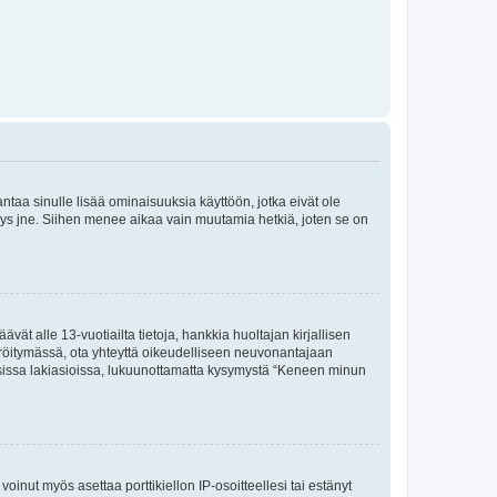
 antaa sinulle lisää ominaisuuksia käyttöön, jotka eivät ole
enyys jne. Siihen menee aikaa vain muutamia hetkiä, joten se on
vät alle 13-vuotiailta tietoja, hankkia huoltajan kirjallisen
teröitymässä, ota yhteyttä oikeudelliseen neuvonantajaan
isissa lakiasioissa, lukuunottamatta kysymystä “Keneen minun
oinut myös asettaa porttikiellon IP-osoitteellesi tai estänyt