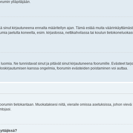
rumin ylläpitäjään.
tää sinut kirjautuneena ennalta määritellyn ajan. Tämä estää muita väärinkäyttämäs
rumia jaetulta koneelta, esim. kirjastossa, nettikahvilassa tai koulun tietokoneluokas
luomia. Ne tunnistavat sinut ja pitävät sinut kirjautuneena foorumille. Evästeet tarj
i uloskirjautumisen kanssa ongelmia, foorumin evästeiden poistaminen voi auttaa.
n foorumin tietokantaan. Muokataksesi niitä, vieraile omissa asetuksissa, johon vievä
ntojasi.
yttäjissä?