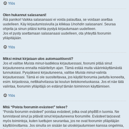
Ylös
Olen hukannut salasanani!
Älä panikoi! Vaikka salasanaasi ei voida palauttaa, se voidaan asettaa
uudelleen. Käy kirjautumissivulla ja klikkaa
Unohdin salasanani
. Seuraa
ohjeita ja sinun pitäisi kohta pystyä kirjautumaan uudelleen.
Jos et pysty asettamaan salasanaasi uudelleen, ota yhteyttä foorumin
ylläpitäjään.
Ylös
Miksi minut kirjataan ulos automaattisesti?
Jos et valitse
Muista minut
-laatikkoa kirjautuessasi, foorumi pitää sinut
kirjautuneena ennalta määritellyn ajan. Tämä estää muita väärinkäyttämästä
tunnuksiasi. Pysyäksesi kirjautuneena, valitse
Muista minut
-valinta
kirjautuessasi. Tämä ei ole suositeltavaa, jos käytät foorumia jaetulta koneelta,
esim. kirjastossa, nettikahvilassa tai koulun tietokoneluokassa. Jos et näe tätä
valintaa, foorumin ylläpitäjä on estänyt tämän toiminnon käyttämisen.
Ylös
Mitä “Poista foorumin evästeet” tekee?
“Poista foorumin evästeet” poistaa evästeet, jotka ovat phpBB:n luomia. Ne
tunnistavat sinut ja pitävät sinut kirjautuneena foorumille. Evästeet tarjoavat
myös toimintoja, kuten luettujen seurantaa, jos ne ovat foorumin ylläpitäjän
käyttöönottamia. Jos sinulla on sisään tai uloskirjautumisen kanssa ongelmia,