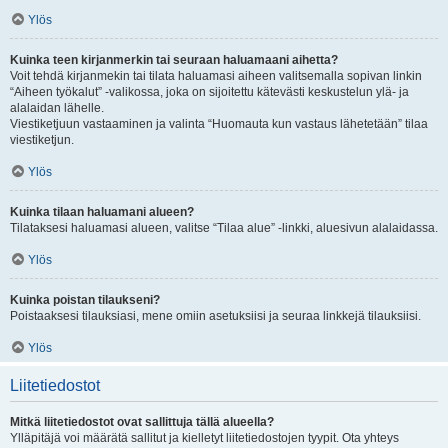
Ylös
Kuinka teen kirjanmerkin tai seuraan haluamaani aihetta?
Voit tehdä kirjanmekin tai tilata haluamasi aiheen valitsemalla sopivan linkin
“Aiheen työkalut” -valikossa, joka on sijoitettu kätevästi keskustelun ylä- ja
alalaidan lähelle.
Viestiketjuun vastaaminen ja valinta “Huomauta kun vastaus lähetetään” tilaa
viestiketjun.
Ylös
Kuinka tilaan haluamani alueen?
Tilataksesi haluamasi alueen, valitse “Tilaa alue” -linkki, aluesivun alalaidassa.
Ylös
Kuinka poistan tilaukseni?
Poistaaksesi tilauksiasi, mene omiin asetuksiisi ja seuraa linkkejä tilauksiisi.
Ylös
Liitetiedostot
Mitkä liitetiedostot ovat sallittuja tällä alueella?
Ylläpitäjä voi määrätä sallitut ja kielletyt liitetiedostojen tyypit. Ota yhteys