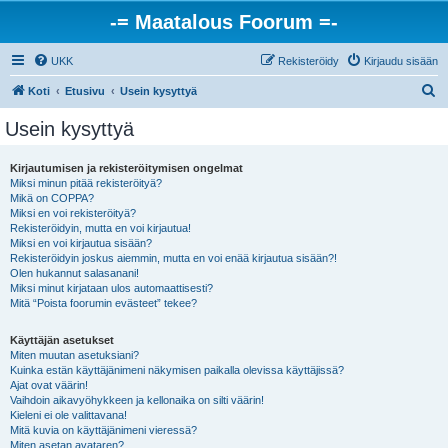
-= Maatalous Foorum =-
UKK
Rekisteröidy
Kirjaudu sisään
E
Koti
Etusivu
Usein kysyttyä
t
Usein kysyttyä
s
i
Kirjautumisen ja rekisteröitymisen ongelmat
Miksi minun pitää rekisteröityä?
Mikä on COPPA?
Miksi en voi rekisteröityä?
Rekisteröidyin, mutta en voi kirjautua!
Miksi en voi kirjautua sisään?
Rekisteröidyin joskus aiemmin, mutta en voi enää kirjautua sisään?!
Olen hukannut salasanani!
Miksi minut kirjataan ulos automaattisesti?
Mitä “Poista foorumin evästeet” tekee?
Käyttäjän asetukset
Miten muutan asetuksiani?
Kuinka estän käyttäjänimeni näkymisen paikalla olevissa käyttäjissä?
Ajat ovat väärin!
Vaihdoin aikavyöhykkeen ja kellonaika on silti väärin!
Kieleni ei ole valittavana!
Mitä kuvia on käyttäjänimeni vieressä?
Miten asetan avataren?