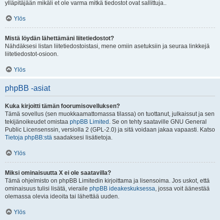
ylläpitäjään mikäli et ole varma mitkä tiedostot ovat sallittuja..
Ylös
Mistä löydän lähettämäni liitetiedostot?
Nähdäksesi listan liitetiedostoistasi, mene omiin asetuksiin ja seuraa linkkejä
liitetiedostot-osioon.
Ylös
phpBB -asiat
Kuka kirjoitti tämän foorumisovelluksen?
Tämä sovellus (sen muokkaamattomassa tilassa) on tuottanut, julkaissut ja sen
tekijänoikeudet omistaa
phpBB Limited
. Se on tehty saataville GNU General
Public Licensenssin, versiolla 2 (GPL-2.0) ja sitä voidaan jakaa vapaasti. Katso
Tietoja phpBB:stä
saadaksesi lisätietoja.
Ylös
Miksi ominaisuutta X ei ole saatavilla?
Tämä ohjelmisto on phpBB Limitedin kirjoittama ja lisensoima. Jos uskot, että
ominaisuus tulisi lisätä, vieraile
phpBB ideakeskuksessa
, jossa voit äänestää
olemassa olevia ideoita tai lähettää uuden.
Ylös