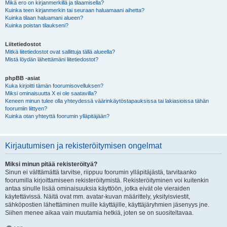
Mikä ero on kirjanmerkillä ja tilaamisella?
Kuinka teen kirjanmerkin tai seuraan haluamaani aihetta?
Kuinka tilaan haluamani alueen?
Kuinka poistan tilaukseni?
Liitetiedostot
Mitkä liitetiedostot ovat sallittuja tällä alueella?
Mistä löydän lähettämäni liitetiedostot?
phpBB -asiat
Kuka kirjoitti tämän foorumisovelluksen?
Miksi ominaisuutta X ei ole saatavilla?
Keneen minun tulee olla yhteydessä väärinkäytöstapauksissa tai lakiasioissa tähän
foorumiin liittyen?
Kuinka otan yhteyttä foorumin ylläpitäjään?
Kirjautumisen ja rekisteröitymisen ongelmat
Miksi minun pitää rekisteröityä?
Sinun ei välttämättä tarvitse, riippuu foorumin ylläpitäjästä, tarvitaanko
foorumilla kirjoittamiseen rekisteröitymistä. Rekisteröityminen voi kuitenkin
antaa sinulle lisää ominaisuuksia käyttöön, jotka eivät ole vieraiden
käytettävissä. Näitä ovat mm. avatar-kuvan määrittely, yksityisviestit,
sähköpostien lähettäminen muille käyttäjille, käyttäjäryhmien jäsenyys jne.
Siihen menee aikaa vain muutamia hetkiä, joten se on suositeltavaa.