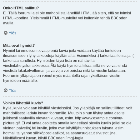
Onko HTML sallittu?
Ei. Tällä foorumilla ei ole mahdollista lähettää HTML:ää siten, että se toimisi
HTML-koodina. Yleisimmät HTML-muotoilut voi kuitenkin tehdä BBCoden
avulla.
Ylös
Mitä ovat hymiöt?
Hymiöt tai emoticonit ovat pieniä kuvia joita voidaan käyttää tunteiden
ilmaisemiseen lyhyitä koodeja käyttämällä. Esimerkiksi :) tarkoittaa iloista ja :(
tarkoittaa surullista. Hymiöiden täysi lista on nähtävillä
viestinlähetyslomakkeessa. Älä käytä hymiöitä liikaa, sillä ne voivat tehdä
viestistä lukukelvottoman ja valvoja voi poistaa niitä tai viestin kokonaan.
Foorumin ylläpitäjä on voinut myös määritellä rajan yksittäisen viestin
hymiöiden määrälle.
Ylös
Voinko lähettää kuvia?
Kyllä, kuvia voidaan käyttää viesteissäsi. Jos ylläpitäjä on sallinut liitteet, voit
mahdollisesti ladata kuvan foorumille. Muutoin sinun täytyy antaa osoite
julkisesti saatavilla olevaan kuvaan, esim. http://www.example.com/my-
picture.gif. Et voi antaa osoitetta omalla koneellasi oleviin kuviin (ellei se ole
yleinen palvelin) tai kuviin, jotka ovat käyttäjätunnistuksen takana, esim.
hotmail tai yahoo sähköpostilaatikot, salasanasuojatut sivustot, jne.
Näyttääksesi kuvan, käytä BBCoden [img]-tagia.