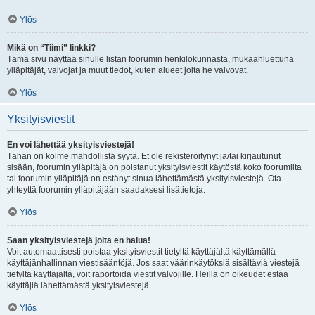
Ylös
Mikä on “Tiimi” linkki?
Tämä sivu näyttää sinulle listan foorumin henkilökunnasta, mukaanluettuna
ylläpitäjät, valvojat ja muut tiedot, kuten alueet joita he valvovat.
Ylös
Yksityisviestit
En voi lähettää yksityisviestejä!
Tähän on kolme mahdollista syytä. Et ole rekisteröitynyt ja/tai kirjautunut
sisään, foorumin ylläpitäjä on poistanut yksityisviestit käytöstä koko foorumilta
tai foorumin ylläpitäjä on estänyt sinua lähettämästä yksityisviestejä. Ota
yhteyttä foorumin ylläpitäjään saadaksesi lisätietoja.
Ylös
Saan yksityisviestejä joita en halua!
Voit automaattisesti poistaa yksityisviestit tietyltä käyttäjältä käyttämällä
käyttäjänhallinnan viestisääntöjä. Jos saat väärinkäytöksiä sisältäviä viestejä
tietyltä käyttäjältä, voit raportoida viestit valvojille. Heillä on oikeudet estää
käyttäjiä lähettämästä yksityisviestejä.
Ylös