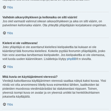
Ylös
Vaihdoin aikavyöhykkeen ja kellonaika on silti väärin!
Jos olet varmasti valinnut oikean aikavyöhykkeen ja aika on silti väärin, on
palvelimen kellonaika väärin. Ota yhteyttä ylläpitäjään korjataksesi ongelman.
Ylös
Kieleni ei ole valittavana!
Joko ylläpitäjä ei ole asentanut kielellesi kielipakettia tai kukaan ei ole
kääntänyt tätä foorumia kielellesi. Kokeile pyytää foorumin ylläpitäjältä, josko
hän voisi asentaa tarvitsemasi kielipaketin. Jos kielipakettia ei ole olemassa,
voit luoda uuden käännöksen. Lisätietoja löytyy
phpBB
®:n sivuilta.
Ylös
Mitä kuvia on käyttäjänimeni vieressä?
Viestejä katsottaessa käyttäjänimen vieressä saattaa näkyä kaksi kuvaa. Yksi
niistä voi olla arvonimeesi liitetty kuva esimerkiksi tähtien, laatikoiden tai
pisteiden muodossa viestimäärästäsi tai statuksestasi riippuen. Toinen,
yleensä isompi kuva on avatar ja on yleensä uniikki tai henkilökohtainen
jokaisella käyttäjällä.
Ylös