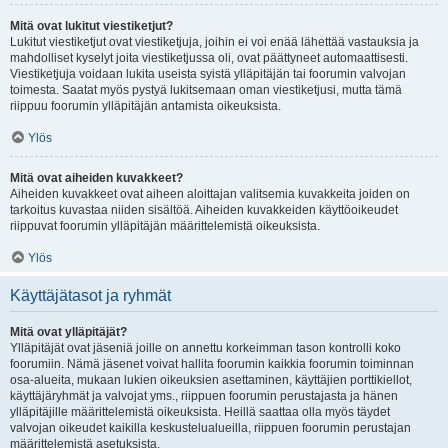
Mitä ovat lukitut viestiketjut?
Lukitut viestiketjut ovat viestiketjuja, joihin ei voi enää lähettää vastauksia ja
mahdolliset kyselyt joita viestiketjussa oli, ovat päättyneet automaattisesti.
Viestiketjuja voidaan lukita useista syistä ylläpitäjän tai foorumin valvojan
toimesta. Saatat myös pystyä lukitsemaan oman viestiketjusi, mutta tämä
riippuu foorumin ylläpitäjän antamista oikeuksista.
Ylös
Mitä ovat aiheiden kuvakkeet?
Aiheiden kuvakkeet ovat aiheen aloittajan valitsemia kuvakkeita joiden on
tarkoitus kuvastaa niiden sisältöä. Aiheiden kuvakkeiden käyttöoikeudet
riippuvat foorumin ylläpitäjän määrittelemistä oikeuksista.
Ylös
Käyttäjätasot ja ryhmät
Mitä ovat ylläpitäjät?
Ylläpitäjät ovat jäseniä joille on annettu korkeimman tason kontrolli koko
foorumiin. Nämä jäsenet voivat hallita foorumin kaikkia foorumin toiminnan
osa-alueita, mukaan lukien oikeuksien asettaminen, käyttäjien porttikiellot,
käyttäjäryhmät ja valvojat yms., riippuen foorumin perustajasta ja hänen
ylläpitäjille määrittelemistä oikeuksista. Heillä saattaa olla myös täydet
valvojan oikeudet kaikilla keskustelualueilla, riippuen foorumin perustajan
määrittelemistä asetuksista.