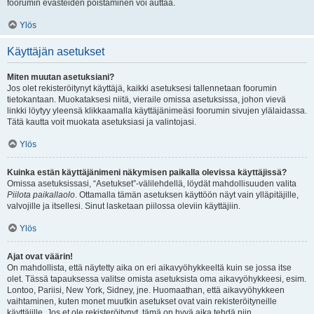
foorumin evästeiden poistaminen voi auttaa.
Ylös
Käyttäjän asetukset
Miten muutan asetuksiani?
Jos olet rekisteröitynyt käyttäjä, kaikki asetuksesi tallennetaan foorumin
tietokantaan. Muokataksesi niitä, vieraile omissa asetuksissa, johon vievä
linkki löytyy yleensä klikkaamalla käyttäjänimeäsi foorumin sivujen ylälaidassa.
Tätä kautta voit muokata asetuksiasi ja valintojasi.
Ylös
Kuinka estän käyttäjänimeni näkymisen paikalla olevissa käyttäjissä?
Omissa asetuksissasi, “Asetukset”-välilehdellä, löydät mahdollisuuden valita
Piilota paikallaolo
. Ottamalla tämän asetuksen käyttöön näyt vain ylläpitäjille,
valvojille ja itsellesi. Sinut lasketaan piilossa oleviin käyttäjiin.
Ylös
Ajat ovat väärin!
On mahdollista, että näytetty aika on eri aikavyöhykkeeltä kuin se jossa itse
olet. Tässä tapauksessa valitse omista asetuksista oma aikavyöhykkeesi, esim.
Lontoo, Pariisi, New York, Sidney, jne. Huomaathan, että aikavyöhykkeen
vaihtaminen, kuten monet muutkin asetukset ovat vain rekisteröityneille
käyttäjille. Jos et ole rekisteröitynyt, tämä on hyvä aika tehdä niin.