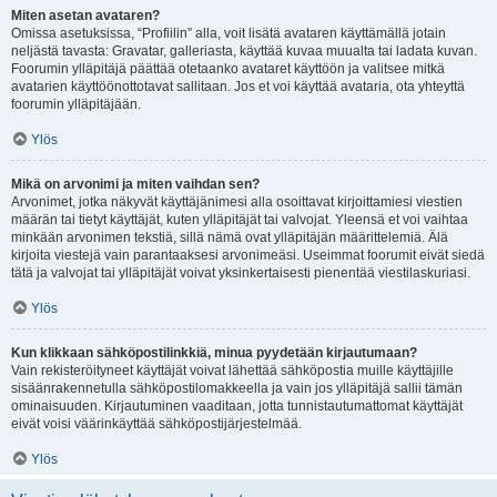
Miten asetan avataren?
Omissa asetuksissa, “Profiilin” alla, voit lisätä avataren käyttämällä jotain
neljästä tavasta: Gravatar, galleriasta, käyttää kuvaa muualta tai ladata kuvan.
Foorumin ylläpitäjä päättää otetaanko avataret käyttöön ja valitsee mitkä
avatarien käyttöönottotavat sallitaan. Jos et voi käyttää avataria, ota yhteyttä
foorumin ylläpitäjään.
Ylös
Mikä on arvonimi ja miten vaihdan sen?
Arvonimet, jotka näkyvät käyttäjänimesi alla osoittavat kirjoittamiesi viestien
määrän tai tietyt käyttäjät, kuten ylläpitäjät tai valvojat. Yleensä et voi vaihtaa
minkään arvonimen tekstiä, sillä nämä ovat ylläpitäjän määrittelemiä. Älä
kirjoita viestejä vain parantaaksesi arvonimeäsi. Useimmat foorumit eivät siedä
tätä ja valvojat tai ylläpitäjät voivat yksinkertaisesti pienentää viestilaskuriasi.
Ylös
Kun klikkaan sähköpostilinkkiä, minua pyydetään kirjautumaan?
Vain rekisteröityneet käyttäjät voivat lähettää sähköpostia muille käyttäjille
sisäänrakennetulla sähköpostilomakkeella ja vain jos ylläpitäjä sallii tämän
ominaisuuden. Kirjautuminen vaaditaan, jotta tunnistautumattomat käyttäjät
eivät voisi väärinkäyttää sähköpostijärjestelmää.
Ylös