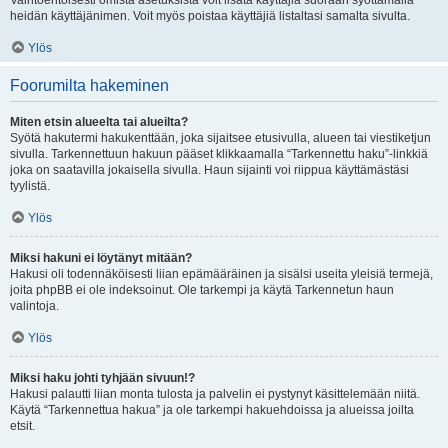
Vaihtoehtoisesti omista asetuksista voit lisätä käyttäjiä suoraan syöttämällä
heidän käyttäjänimen. Voit myös poistaa käyttäjiä listaltasi samalta sivulta.
Ylös
Foorumilta hakeminen
Miten etsin alueelta tai alueilta?
Syötä hakutermi hakukenttään, joka sijaitsee etusivulla, alueen tai viestiketjun
sivulla. Tarkennettuun hakuun pääset klikkaamalla “Tarkennettu haku”-linkkiä
joka on saatavilla jokaisella sivulla. Haun sijainti voi riippua käyttämästäsi
tyylistä.
Ylös
Miksi hakuni ei löytänyt mitään?
Hakusi oli todennäköisesti liian epämääräinen ja sisälsi useita yleisiä termejä,
joita phpBB ei ole indeksoinut. Ole tarkempi ja käytä Tarkennetun haun
valintoja.
Ylös
Miksi haku johti tyhjään sivuun!?
Hakusi palautti liian monta tulosta ja palvelin ei pystynyt käsittelemään niitä.
Käytä “Tarkennettua hakua” ja ole tarkempi hakuehdoissa ja alueissa joilta
etsit.