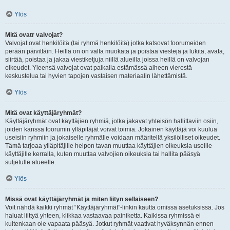
Ylös
Mitä ovatr valvojat?
Valvojat ovat henkilöitä (tai ryhmä henkilöitä) jotka katsovat foorumeiden
perään päivittäin. Heillä on on valta muokata ja poistaa viestejä ja lukita, avata,
siirtää, poistaa ja jakaa viestiketjuja niillä alueilla joissa heillä on valvojan
oikeudet. Yleensä valvojat ovat paikalla estämässä aiheen vierestä
keskustelua tai hyvien tapojen vastaisen materiaalin lähettämistä.
Ylös
Mitä ovat käyttäjäryhmät?
Käyttäjäryhmät ovat käyttäjien ryhmiä, jotka jakavat yhteisön hallittaviin osiin,
joiden kanssa foorumin ylläpitäjät voivat toimia. Jokainen käyttäjä voi kuulua
useisiin ryhmiin ja jokaiselle ryhmälle voidaan määritellä yksilölliset oikeudet.
Tämä tarjoaa ylläpitäjille helpon tavan muuttaa käyttäjien oikeuksia useille
käyttäjille kerralla, kuten muuttaa valvojien oikeuksia tai hallita pääsyä
suljetulle alueelle.
Ylös
Missä ovat käyttäjäryhmät ja miten liityn sellaiseen?
Voit nähdä kaikki ryhmät “Käyttäjäryhmät”-linkin kautta omissa asetuksissa. Jos
haluat liittyä yhteen, klikkaa vastaavaa painiketta. Kaikissa ryhmissä ei
kuitenkaan ole vapaata pääsyä. Jotkut ryhmät vaativat hyväksynnän ennen