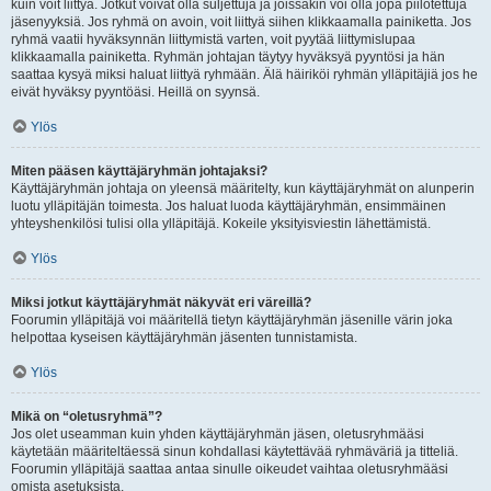
kuin voit liittyä. Jotkut voivat olla suljettuja ja joissakin voi olla jopa piilotettuja
jäsenyyksiä. Jos ryhmä on avoin, voit liittyä siihen klikkaamalla painiketta. Jos
ryhmä vaatii hyväksynnän liittymistä varten, voit pyytää liittymislupaa
klikkaamalla painiketta. Ryhmän johtajan täytyy hyväksyä pyyntösi ja hän
saattaa kysyä miksi haluat liittyä ryhmään. Älä häiriköi ryhmän ylläpitäjiä jos he
eivät hyväksy pyyntöäsi. Heillä on syynsä.
Ylös
Miten pääsen käyttäjäryhmän johtajaksi?
Käyttäjäryhmän johtaja on yleensä määritelty, kun käyttäjäryhmät on alunperin
luotu ylläpitäjän toimesta. Jos haluat luoda käyttäjäryhmän, ensimmäinen
yhteyshenkilösi tulisi olla ylläpitäjä. Kokeile yksityisviestin lähettämistä.
Ylös
Miksi jotkut käyttäjäryhmät näkyvät eri väreillä?
Foorumin ylläpitäjä voi määritellä tietyn käyttäjäryhmän jäsenille värin joka
helpottaa kyseisen käyttäjäryhmän jäsenten tunnistamista.
Ylös
Mikä on “oletusryhmä”?
Jos olet useamman kuin yhden käyttäjäryhmän jäsen, oletusryhmääsi
käytetään määriteltäessä sinun kohdallasi käytettävää ryhmäväriä ja titteliä.
Foorumin ylläpitäjä saattaa antaa sinulle oikeudet vaihtaa oletusryhmääsi
omista asetuksista.