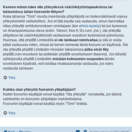
Keneen minun tulee olla yhteydessä väärinkäytöstapauksissa tai
lakiasioissa tähän foorumiin liittyen?
Kuka tahansa “Tiimi”-sivulla mainituista ylläpitäjistä on todennäköisesti sopiva
yhteyshenkilö valituksillesi. Jos et tätä kautta saa vastausta, sinun kannattaa
ottaa yhteyttä verkkotunnuksen omistajaan (tee
whois-kysely
) tai jos kyseessä
on ilmaispalvelussa oleva (esim. Yahoo!, free.fr, f2s.com, jne.), ota yhteyttä
ylläpitoon tai väärinkäytöksistä vastaavaan osastoon kyseisessä palvelussa.
Huomaa, että phpBB Limitedillä
ei ole lainkaan toimivaltaa
ja sitä ei voida
pitää vastuussa miten, missä tai kenen toimesta tämä foorumi on käytössä. Älä
ota yhteyttä phpBB Limitediin missään lakiasioissa
jotka eivät liity
phpBB.com-sivustoon tai pelkkään phpBB-sovellukseen itseensä. Jos lähetät
sähköpostia phpBB Limitedille
mistään kolmannen osapuolen
tämän
sovelluksen käytöstä, voit odottaa niukkasanaista vastausta, jos edes
vastausta lainkaan.
Ylös
Kuinka otan yhteyttä foorumin ylläpitäjään?
Kaikki foorumin käyttäjät voivat käyttää “Ota yhteyttä” -lomaketta, jos täämä
vaihtoehto on foorumin ylläpitäjän mahdollistama.
Foorumin käyttäjät voivat käyttää myös “Tiimi”-linkkiä.
Ylös