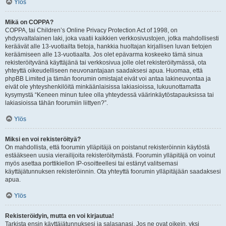
Ylös
Mikä on COPPA?
COPPA, tai Children’s Online Privacy Protection Act of 1998, on
yhdysvaltalainen laki, joka vaatii kaikkien verkkosivustojen, jotka mahdollisesti
keräävät alle 13-vuotiailta tietoja, hankkia huoltajan kirjallisen luvan tietojen
keräämiseen alle 13-vuotiaalta. Jos olet epävarma koskeeko tämä sinua
rekisteröityvänä käyttäjänä tai verkkosivua jolle olet rekisteröitymässä, ota
yhteyttä oikeudelliseen neuvonantajaan saadaksesi apua. Huomaa, että
phpBB Limited ja tämän foorumin omistajat eivät voi antaa lakineuvontaa ja
eivät ole yhteyshenkilöitä minkäänlaisissa lakiasioissa, lukuunottamatta
kysymystä “Keneen minun tulee olla yhteydessä väärinkäytöstapauksissa tai
lakiasioissa tähän foorumiin liittyen?”.
Ylös
Miksi en voi rekisteröityä?
On mahdollista, että foorumin ylläpitäjä on poistanut rekisteröinnin käytöstä
estääkseen uusia vierailijoita rekisteröitymästä. Foorumin ylläpitäjä on voinut
myös asettaa porttikiellon IP-osoitteellesi tai estänyt valitsemasi
käyttäjätunnuksen rekisteröinnin. Ota yhteyttä foorumin ylläpitäjään saadaksesi
apua.
Ylös
Rekisteröidyin, mutta en voi kirjautua!
Tarkista ensin käyttäjätunnuksesi ja salasanasi. Jos ne ovat oikein, yksi