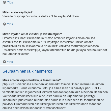
Ylös
Miten etsin käyttäjiä?
Vieraile “Käyttäjät”-sivulla ja klikkaa “Etsi käyttäjä”-linkkiä.
Ylös
Miten löydän omat viestini ja viestiketjuni?
Omat viestisi näet klikkaamalla “Katso omia viestejäsi”-linkkiä omissa
asetuksissa tai klikkaamalla “Etsi käyttäjän viesteistä”-linkkiä omalla
profiilisivullasi tai klikkaamalla “Pikalinkit”-valikkoa foorumin ylälaidassa.
Etsiäksesi omia viestiketjuja, käytä tarkennettua hakua ja täytä sen hakuehdot
haluamallasi tavalla.
Ylös
Seuraaminen ja kirjanmerkit
Mikä ero on kirjanmerkillä ja tilaamisella?
phpBB 3.0 -versiossa aiheiden kirjanmerkit toimivat kuten internet-selaimen
kirjanmerkit. Sinua ei huomautettu jos aiheeseen tuli päivitys. phpBB 3.1 -
versiosta lähtien kirjanmerkit toimivat samaan tapaan kuin aiheiden tilaaminen.
Voit saada ilmoituksen kun aihe josta sinulla on kirjanmerkki päivittyy.
Tilaaminen puolestaan huomauttaa sinua kun aiheeseen tai foorumiin tulee
päivitys. Huomautusten asetukset ja tilausten asetukset voidaan määrittää
omissa asetuksissa kohdassa “Omat asetukset”.