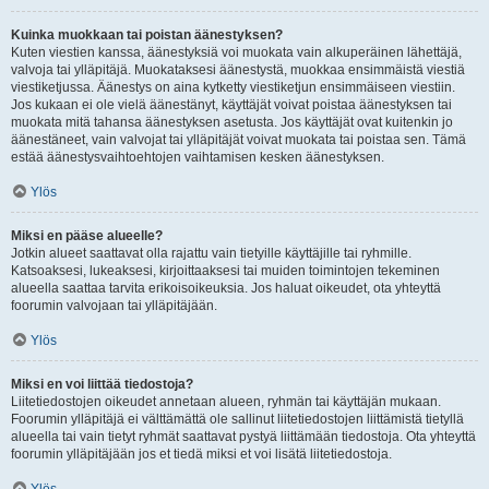
Kuinka muokkaan tai poistan äänestyksen?
Kuten viestien kanssa, äänestyksiä voi muokata vain alkuperäinen lähettäjä,
valvoja tai ylläpitäjä. Muokataksesi äänestystä, muokkaa ensimmäistä viestiä
viestiketjussa. Äänestys on aina kytketty viestiketjun ensimmäiseen viestiin.
Jos kukaan ei ole vielä äänestänyt, käyttäjät voivat poistaa äänestyksen tai
muokata mitä tahansa äänestyksen asetusta. Jos käyttäjät ovat kuitenkin jo
äänestäneet, vain valvojat tai ylläpitäjät voivat muokata tai poistaa sen. Tämä
estää äänestysvaihtoehtojen vaihtamisen kesken äänestyksen.
Ylös
Miksi en pääse alueelle?
Jotkin alueet saattavat olla rajattu vain tietyille käyttäjille tai ryhmille.
Katsoaksesi, lukeaksesi, kirjoittaaksesi tai muiden toimintojen tekeminen
alueella saattaa tarvita erikoisoikeuksia. Jos haluat oikeudet, ota yhteyttä
foorumin valvojaan tai ylläpitäjään.
Ylös
Miksi en voi liittää tiedostoja?
Liitetiedostojen oikeudet annetaan alueen, ryhmän tai käyttäjän mukaan.
Foorumin ylläpitäjä ei välttämättä ole sallinut liitetiedostojen liittämistä tietyllä
alueella tai vain tietyt ryhmät saattavat pystyä liittämään tiedostoja. Ota yhteyttä
foorumin ylläpitäjään jos et tiedä miksi et voi lisätä liitetiedostoja.