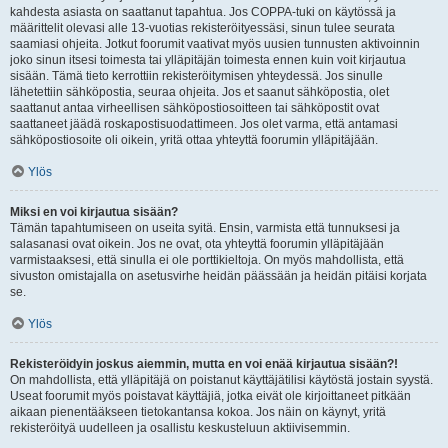
kahdesta asiasta on saattanut tapahtua. Jos COPPA-tuki on käytössä ja
määrittelit olevasi alle 13-vuotias rekisteröityessäsi, sinun tulee seurata
saamiasi ohjeita. Jotkut foorumit vaativat myös uusien tunnusten aktivoinnin
joko sinun itsesi toimesta tai ylläpitäjän toimesta ennen kuin voit kirjautua
sisään. Tämä tieto kerrottiin rekisteröitymisen yhteydessä. Jos sinulle
lähetettiin sähköpostia, seuraa ohjeita. Jos et saanut sähköpostia, olet
saattanut antaa virheellisen sähköpostiosoitteen tai sähköpostit ovat
saattaneet jäädä roskapostisuodattimeen. Jos olet varma, että antamasi
sähköpostiosoite oli oikein, yritä ottaa yhteyttä foorumin ylläpitäjään.
Ylös
Miksi en voi kirjautua sisään?
Tämän tapahtumiseen on useita syitä. Ensin, varmista että tunnuksesi ja
salasanasi ovat oikein. Jos ne ovat, ota yhteyttä foorumin ylläpitäjään
varmistaaksesi, että sinulla ei ole porttikieltoja. On myös mahdollista, että
sivuston omistajalla on asetusvirhe heidän päässään ja heidän pitäisi korjata
se.
Ylös
Rekisteröidyin joskus aiemmin, mutta en voi enää kirjautua sisään?!
On mahdollista, että ylläpitäjä on poistanut käyttäjätilisi käytöstä jostain syystä.
Useat foorumit myös poistavat käyttäjiä, jotka eivät ole kirjoittaneet pitkään
aikaan pienentääkseen tietokantansa kokoa. Jos näin on käynyt, yritä
rekisteröityä uudelleen ja osallistu keskusteluun aktiivisemmin.