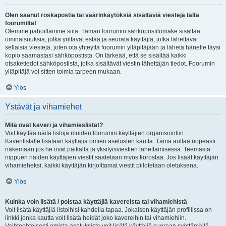
Olen saanut roskapostia tai väärinkäytöksiä sisältäviä viestejä tältä
foorumilta!
Olemme pahoillamme siitä. Tämän foorumin sähköpostilomake sisältää
ominaisuuksia, jotka yrittävät estää ja seurata käyttäjiä, jotka lähettävät
sellaisia viestejä, joten ota yhteyttä foorumin ylläpitäjään ja lähetä hänelle täysi
kopio saamastasi sähköpostista. On tärkeää, että se sisältää kaikki
otsaketiedot sähköpostista, jotka sisältävät viestin lähettäjän tiedot. Foorumin
ylläpitäjä voi sitten toimia tarpeen mukaan.
Ylös
Ystävät ja vihamiehet
Mitä ovat kaveri ja vihamieslistat?
Voit käyttää näitä listoja muiden foorumin käyttäjien organisointiin.
Kaverilistalle lisätään käyttäjiä omien asetusten kautta. Tämä auttaa nopeasti
näkemään jos he ovat paikalla ja yksityisviestien lähettämisessä. Teemasta
riippuen näiden käyttäjien viestit saatetaan myös korostaa. Jos lisäät käyttäjän
vihamieheksi, kaikki käyttäjän kirjoittamat viestit piilotetaan oletuksena.
Ylös
Kuinka voin lisätä / poistaa käyttäjiä kavereista tai vihamiehistä
Voit lisätä käyttäjiä listoihisi kahdella tapaa. Jokaisen käyttäjän profiilissa on
linkki jonka kautta voit lisätä heidät joko kavereihin tai vihamiehiin.