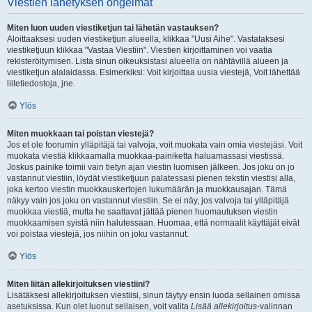
Viestien lähetyksen ongelmat
Miten luon uuden viestiketjun tai lähetän vastauksen?
Aloittaaksesi uuden viestiketjun alueella, klikkaa "Uusi Aihe". Vastataksesi
viestiketjuun klikkaa "Vastaa Viestiin". Viestien kirjoittaminen voi vaatia
rekisteröitymisen. Lista sinun oikeuksistasi alueella on nähtävillä alueen ja
viestiketjun alalaidassa. Esimerkiksi: Voit kirjoittaa uusia viestejä, Voit lähettää
liitetiedostoja, jne.
Ylös
Miten muokkaan tai poistan viestejä?
Jos et ole foorumin ylläpitäjä tai valvoja, voit muokata vain omia viestejäsi. Voit
muokata viestiä klikkaamalla muokkaa-painiketta haluamassasi viestissä.
Joskus painike toimii vain tietyn ajan viestin luomisen jälkeen. Jos joku on jo
vastannut viestiin, löydät viestiketjuun palatessasi pienen tekstin viestisi alla,
joka kertoo viestin muokkauskertojen lukumäärän ja muokkausajan. Tämä
näkyy vain jos joku on vastannut viestiin. Se ei näy, jos valvoja tai ylläpitäjä
muokkaa viestiä, mutta he saattavat jättää pienen huomautuksen viestin
muokkaamisen syistä niin halutessaan. Huomaa, että normaalit käyttäjät eivät
voi poistaa viestejä, jos niihin on joku vastannut.
Ylös
Miten liitän allekirjoituksen viestiini?
Lisätäksesi allekirjoituksen viestiisi, sinun täytyy ensin luoda sellainen omissa
asetuksissa. Kun olet luonut sellaisen, voit valita
Lisää allekirjoitus
-valinnan