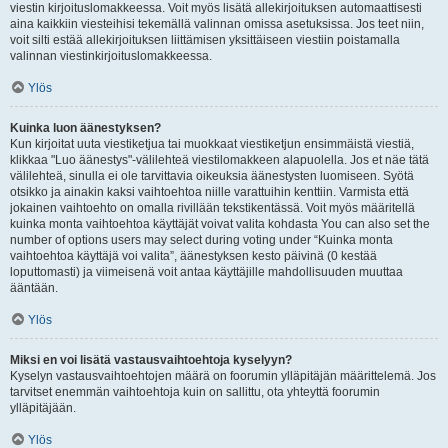
viestin kirjoituslomakkeessa. Voit myös lisätä allekirjoituksen automaattisesti
aina kaikkiin viesteihisi tekemällä valinnan omissa asetuksissa. Jos teet niin,
voit silti estää allekirjoituksen liittämisen yksittäiseen viestiin poistamalla
valinnan viestinkirjoituslomakkeessa.
Ylös
Kuinka luon äänestyksen?
Kun kirjoitat uuta viestiketjua tai muokkaat viestiketjun ensimmäistä viestiä,
klikkaa "Luo äänestys"-välilehteä viestilomakkeen alapuolella. Jos et näe tätä
välilehteä, sinulla ei ole tarvittavia oikeuksia äänestysten luomiseen. Syötä
otsikko ja ainakin kaksi vaihtoehtoa niille varattuihin kenttiin. Varmista että
jokainen vaihtoehto on omalla rivillään tekstikentässä. Voit myös määritellä
kuinka monta vaihtoehtoa käyttäjät voivat valita kohdasta You can also set the
number of options users may select during voting under “Kuinka monta
vaihtoehtoa käyttäjä voi valita”, äänestyksen kesto päivinä (0 kestää
loputtomasti) ja viimeisenä voit antaa käyttäjille mahdollisuuden muuttaa
ääntään.
Ylös
Miksi en voi lisätä vastausvaihtoehtoja kyselyyn?
Kyselyn vastausvaihtoehtojen määrä on foorumin ylläpitäjän määrittelemä. Jos
tarvitset enemmän vaihtoehtoja kuin on sallittu, ota yhteyttä foorumin
ylläpitäjään.
Ylös