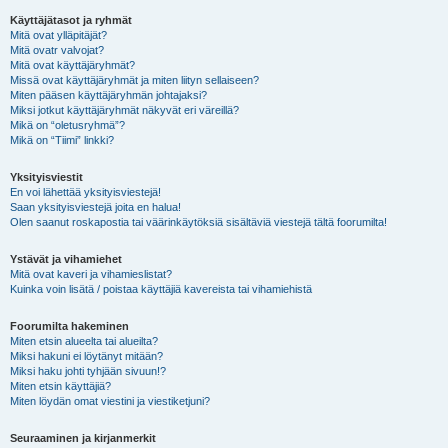
Käyttäjätasot ja ryhmät
Mitä ovat ylläpitäjät?
Mitä ovatr valvojat?
Mitä ovat käyttäjäryhmät?
Missä ovat käyttäjäryhmät ja miten liityn sellaiseen?
Miten pääsen käyttäjäryhmän johtajaksi?
Miksi jotkut käyttäjäryhmät näkyvät eri väreillä?
Mikä on “oletusryhmä”?
Mikä on “Tiimi” linkki?
Yksityisviestit
En voi lähettää yksityisviestejä!
Saan yksityisviestejä joita en halua!
Olen saanut roskapostia tai väärinkäytöksiä sisältäviä viestejä tältä foorumilta!
Ystävät ja vihamiehet
Mitä ovat kaveri ja vihamieslistat?
Kuinka voin lisätä / poistaa käyttäjiä kavereista tai vihamiehistä
Foorumilta hakeminen
Miten etsin alueelta tai alueilta?
Miksi hakuni ei löytänyt mitään?
Miksi haku johti tyhjään sivuun!?
Miten etsin käyttäjiä?
Miten löydän omat viestini ja viestiketjuni?
Seuraaminen ja kirjanmerkit