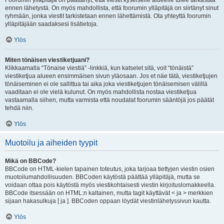
Foorumin ylläpitäjä on päättänyt, että viestit kyseiselle alueelle tulee tarkastaa
ennen lähetystä. On myös mahdollista, että foorumin ylläpitäjä on siirtänyt sinut
ryhmään, jonka viestit tarkistetaan ennen lähettämistä. Ota yhteyttä foorumin
ylläpitäjään saadaksesi lisätietoja.
Ylös
Miten tönäisen viestiketjuani?
Klikkaamalla “Tönaise viestiä” -linkkiä, kun katselet sitä, voit “tönäistä”
viestiketjua alueen ensimmäisen sivun yläosaan. Jos et näe tätä, viestiketjujen
tönäiseminen ei ole sallittua tai aika joka viestiketjujen tönäisemisen välillä
vaaditaan ei ole vielä kulunut. On myös mahdollista nostaa viestiketjua
vastaamalla siihen, mutta varmista että noudatat foorumin sääntöjä jos päätät
tehdä niin.
Ylös
Muotoilu ja aiheiden tyypit
Mikä on BBCode?
BBCode on HTML-kielen tapainen toteutus, joka tarjoaa tiettyjen viestin osien
muotoilumahdollisuuden. BBCoden käytöstä päättää ylläpitäjä, mutta se
voidaan ottaa pois käytöstä myös viestikohtaisesti viestin kirjoituslomakkeella.
BBCode itsessään on HTML:n kaltainen, mutta tagit käyttävät < ja > merkkien
sijaan hakasulkuja [ ja ]. BBCoden oppaan löydät viestinlähetyssivun kautta.
Ylös