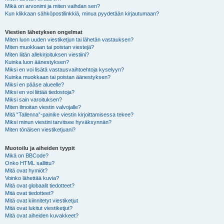
Mikä on arvonimi ja miten vaihdan sen?
Kun klikkaan sähköpostilinkkiä, minua pyydetään kirjautumaan?
Viestien lähetyksen ongelmat
Miten luon uuden viestiketjun tai lähetän vastauksen?
Miten muokkaan tai poistan viestejä?
Miten liitän allekirjoituksen viestiini?
Kuinka luon äänestyksen?
Miksi en voi lisätä vastausvaihtoehtoja kyselyyn?
Kuinka muokkaan tai poistan äänestyksen?
Miksi en pääse alueelle?
Miksi en voi liittää tiedostoja?
Miksi sain varoituksen?
Miten ilmoitan viestin valvojalle?
Mitä “Tallenna”-painike viestin kirjoittamisessa tekee?
Miksi minun viestini tarvitsee hyväksynnän?
Miten tönäisen viestiketjuani?
Muotoilu ja aiheiden tyypit
Mikä on BBCode?
Onko HTML sallittu?
Mitä ovat hymiöt?
Voinko lähettää kuvia?
Mitä ovat globaalit tiedotteet?
Mitä ovat tiedotteet?
Mitä ovat kiinnitetyt viestiketjut
Mitä ovat lukitut viestiketjut?
Mitä ovat aiheiden kuvakkeet?