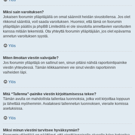
Ylös
Miksi sain varoituksen?
Jokaisen foorumin ylläpitäjällä on omat säännöt heidän sivustollensa. Jos olet
rikkonut sääntöä, voit saada varoituksen. Huomioi, että tämä on foorumin
ylläpitäjän päätös ja phpBB Limitedillä ei ole sivustolla annettavien varoitusten
kanssa mitään tekemistä. Ota yhteyttä foorumin ylläpitäjään, jos olet epävarma
annetun varoituksen syystä.
Ylös
Miten ilmoitan viestin valvojalle?
Jos foorumin ylläpitäjä on sallinut sen, sinun pitäisi nähdä raportointipainike
viestin yhteydessä. Tämän klikkaaminen vie sinut viestin raportoinnin
vaiheiden läpi.
Ylös
Mitä “Tallenna”-painike viestin kirjoittamisessa tekee?
Tämän avulla on mahdollista tallentaa luonnoksia, jotka voit kirjoittaa loppuun
ja lähettää myöhemmin. Avataksesi tallennetun luonnoksen, vieraile komissa
asetuksissa.
Ylös
Miksi minun viestini tarvitsee hyväksynnän?