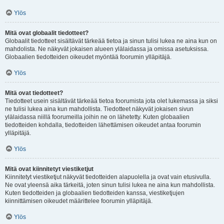
Ylös
Mitä ovat globaalit tiedotteet?
Globaalit tiedotteet sisältävät tärkeää tietoa ja sinun tulisi lukea ne aina kun on
mahdolista. Ne näkyvät jokaisen alueen ylälaidassa ja omissa asetuksissa.
Globaalien tiedotteiden oikeudet myöntää foorumin ylläpitäjä.
Ylös
Mitä ovat tiedotteet?
Tiedotteet usein sisältävät tärkeää tietoa foorumista jota olet lukemassa ja siksi
ne tulisi lukea aina kun mahdollista. Tiedotteet näkyvät jokaisen sivun
ylälaidassa niillä foorumeilla joihin ne on lähetetty. Kuten globaalien
tiedotteiden kohdalla, tiedotteiden lähettämisen oikeudet antaa foorumin
ylläpitäjä.
Ylös
Mitä ovat kiinnitetyt viestiketjut
Kiinnitetyt viestiketjut näkyvät tiedotteiden alapuolella ja ovat vain etusivulla.
Ne ovat yleensä aika tärkeitä, joten sinun tulisi lukea ne aina kun mahdollista.
Kuten tiedotteiden ja globaalien tiedotteiden kanssa, viestiketjujen
kiinnittämisen oikeudet määrittelee foorumin ylläpitäjä.
Ylös