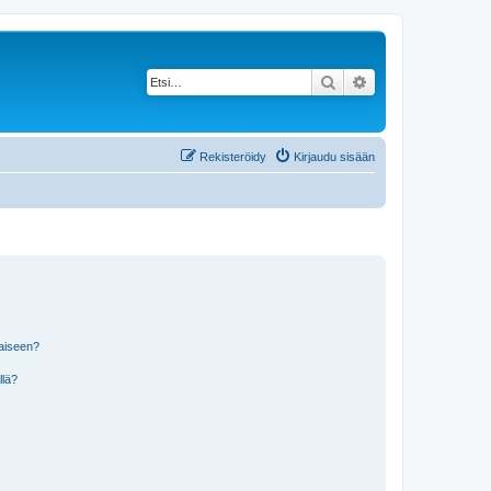
Etsi
Tarkennettu haku
Rekisteröidy
Kirjaudu sisään
laiseen?
llä?