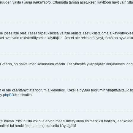
isuuden valita
Piilota paikallaolo
. Ottamalla tämän asetuksen käyttöön näyt vain ylläpit
 se jossa itse olet. Tässä tapauksessa valitse omista asetuksista oma aikavyöhykke
vat vain rekisteröityneille käyttäjille. Jos et ole rekisteröitynyt, tämä on hyvä aik
i väärin, on palvelimen kellonaika väärin. Ota yhteyttä ylläpitäjään korjataksesi on
an ei ole kääntänyt tätä foorumia kielellesi. Kokeile pyytää foorumin ylläpitäjältä, jos
yy
phpBB
®:n sivuilta.
 kuvaa. Yksi niistä voi olla arvonimeesi liitetty kuva esimerkiksi tähtien, laatikoid
iikki tai henkilökohtainen jokaisella käyttäjällä.