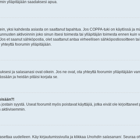
umin ylläpitäjään saadaksesi apua.
ein, yksi kahdesta asiasta on saattanut tapahtua. Jos COPPA-tuki on käytössä ja määri
nnusten aktivoinnin joko sinun itsesi toimesta tai ylläpitäjän toimesta ennen kuin vo
. Jos et saanut sähköpostia, olet saattanut antaa virheellisen sähköpostiosoitteen t
 yhteyttä foorumin ylläpitäjään.
sesi ja salasanasi ovat oikein. Jos ne ovat, ota yhteyttä foorumin ylläpitäjään varmi
ssään ja heidän pitäisi korjata se.
sisään?!
stä jostain syystä. Useat foorumit myös poistavat käyttäjiä, jotka eivät ole kirjoitta
n aktiivisemmin.
asettaa uudelleen. Käy kirjautumissivulla ja klikkaa
Unohdin salasanani
. Seuraa oh