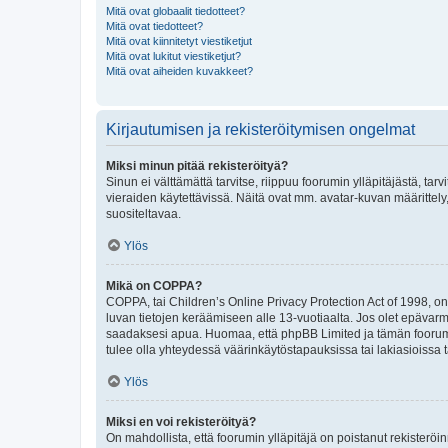
Mitä ovat globaalit tiedotteet?
Mitä ovat tiedotteet?
Mitä ovat kiinnitetyt viestiketjut
Mitä ovat lukitut viestiketjut?
Mitä ovat aiheiden kuvakkeet?
Kirjautumisen ja rekisteröitymisen ongelmat
Miksi minun pitää rekisteröityä?
Sinun ei välttämättä tarvitse, riippuu foorumin ylläpitäjästä, tar
vieraiden käytettävissä. Näitä ovat mm. avatar-kuvan määrittely,
suositeltavaa.
Ylös
Mikä on COPPA?
COPPA, tai Children’s Online Privacy Protection Act of 1998, on y
luvan tietojen keräämiseen alle 13-vuotiaalta. Jos olet epävarm
saadaksesi apua. Huomaa, että phpBB Limited ja tämän foorumin
tulee olla yhteydessä väärinkäytöstapauksissa tai lakiasioissa t
Ylös
Miksi en voi rekisteröityä?
On mahdollista, että foorumin ylläpitäjä on poistanut rekisteröin