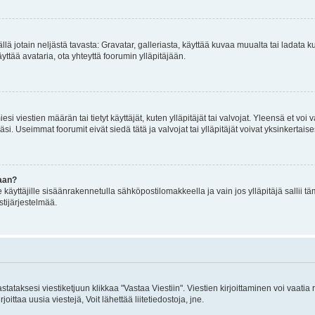
mällä jotain neljästä tavasta: Gravatar, galleriasta, käyttää kuvaa muualta tai ladata
äyttää avataria, ota yhteyttä foorumin ylläpitäjään.
iesi viestien määrän tai tietyt käyttäjät, kuten ylläpitäjät tai valvojat. Yleensä et vo
i. Useimmat foorumit eivät siedä tätä ja valvojat tai ylläpitäjät voivat yksinkertaise
aan?
le käyttäjille sisäänrakennetulla sähköpostilomakkeella ja vain jos ylläpitäjä sallii
stijärjestelmää.
stataksesi viestiketjuun klikkaa "Vastaa Viestiin". Viestien kirjoittaminen voi vaatia
joittaa uusia viestejä, Voit lähettää liitetiedostoja, jne.