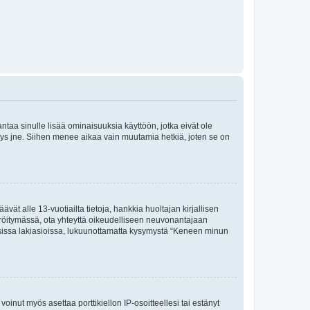
 antaa sinulle lisää ominaisuuksia käyttöön, jotka eivät ole
enyys jne. Siihen menee aikaa vain muutamia hetkiä, joten se on
vät alle 13-vuotiailta tietoja, hankkia huoltajan kirjallisen
teröitymässä, ota yhteyttä oikeudelliseen neuvonantajaan
isissa lakiasioissa, lukuunottamatta kysymystä “Keneen minun
oinut myös asettaa porttikiellon IP-osoitteellesi tai estänyt