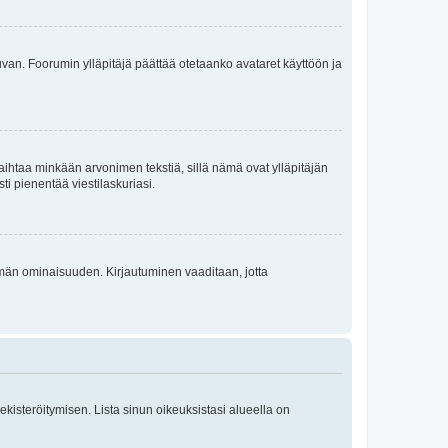
 kuvan. Foorumin ylläpitäjä päättää otetaanko avataret käyttöön ja
i vaihtaa minkään arvonimen tekstiä, sillä nämä ovat ylläpitäjän
sti pienentää viestilaskuriasi.
 tämän ominaisuuden. Kirjautuminen vaaditaan, jotta
 rekisteröitymisen. Lista sinun oikeuksistasi alueella on