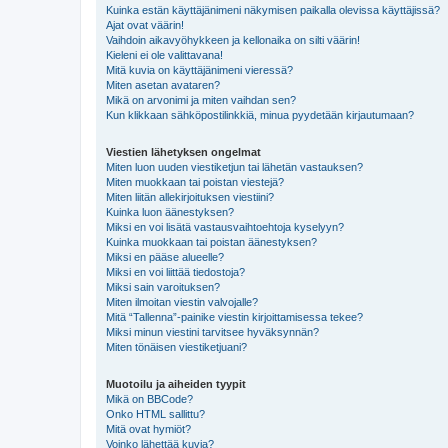
Kuinka estän käyttäjänimeni näkymisen paikalla olevissa käyttäjissä?
Ajat ovat väärin!
Vaihdoin aikavyöhykkeen ja kellonaika on silti väärin!
Kieleni ei ole valittavana!
Mitä kuvia on käyttäjänimeni vieressä?
Miten asetan avataren?
Mikä on arvonimi ja miten vaihdan sen?
Kun klikkaan sähköpostilinkkiä, minua pyydetään kirjautumaan?
Viestien lähetyksen ongelmat
Miten luon uuden viestiketjun tai lähetän vastauksen?
Miten muokkaan tai poistan viestejä?
Miten liitän allekirjoituksen viestiini?
Kuinka luon äänestyksen?
Miksi en voi lisätä vastausvaihtoehtoja kyselyyn?
Kuinka muokkaan tai poistan äänestyksen?
Miksi en pääse alueelle?
Miksi en voi liittää tiedostoja?
Miksi sain varoituksen?
Miten ilmoitan viestin valvojalle?
Mitä “Tallenna”-painike viestin kirjoittamisessa tekee?
Miksi minun viestini tarvitsee hyväksynnän?
Miten tönäisen viestiketjuani?
Muotoilu ja aiheiden tyypit
Mikä on BBCode?
Onko HTML sallittu?
Mitä ovat hymiöt?
Voinko lähettää kuvia?