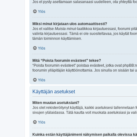
Jos et pysty asettamaan salasanaasi uudelleen, ota yhteyttä foo
Ylös
Miksi minut kirjataan ulos automaattisesti?
Jos et valitse
Muista minut
-laatikkoa kirjautuessasi, foorumi pi
valinta kirjautuessasi. Tämä ei ole suositeltavaa, jos käytät foo
tämän toiminnon käyttämisen.
Ylös
Mitä “Poista foorumin evästeet” tekee?
“Poista foorumin evästeet” poistaa evästeet, jotka ovat phpBB:n 
foorumin ylläpitäjän käyttöönottamia. Jos sinulla on sisään ta
Ylös
Käyttäjän asetukset
Miten muutan asetuksiani?
Jos olet rekisteröitynyt käyttäjä, kaikki asetuksesi tallennetaa
sivujen ylälaidassa. Tätä kautta voit muokata asetuksiasi ja vali
Ylös
Kuinka estän käyttäjänimeni näkymisen paikalla olevissa kä