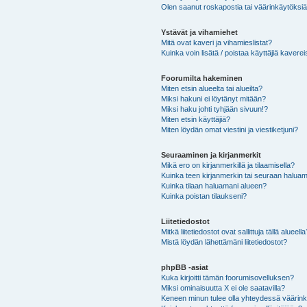
Olen saanut roskapostia tai väärinkäytöksiä s
Ystävät ja vihamiehet
Mitä ovat kaveri ja vihamieslistat?
Kuinka voin lisätä / poistaa käyttäjiä kaverei
Foorumilta hakeminen
Miten etsin alueelta tai alueilta?
Miksi hakuni ei löytänyt mitään?
Miksi haku johti tyhjään sivuun!?
Miten etsin käyttäjiä?
Miten löydän omat viestini ja viestiketjuni?
Seuraaminen ja kirjanmerkit
Mikä ero on kirjanmerkillä ja tilaamisella?
Kuinka teen kirjanmerkin tai seuraan haluam
Kuinka tilaan haluamani alueen?
Kuinka poistan tilaukseni?
Liitetiedostot
Mitkä liitetiedostot ovat sallittuja tällä alueell
Mistä löydän lähettämäni liitetiedostot?
phpBB -asiat
Kuka kirjoitti tämän foorumisovelluksen?
Miksi ominaisuutta X ei ole saatavilla?
Keneen minun tulee olla yhteydessä väärinkäy