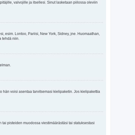
äjille, valvojille ja itsellesi. Sinut lasketaan piilossa oleviin
esi, esim. Lontoo, Pariisi, New York, Sidney, jne. Huomaathan,
a tehdä niin.
gelman.
ko hän voisi asentaa tarvitsemasi kielipaketin. Jos kielipakettia
en tai pisteiden muodossa viestimäärästäsi tai statuksestasi