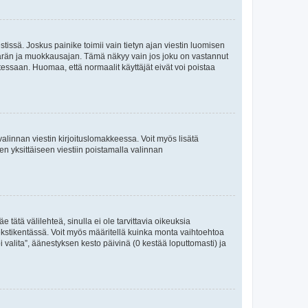
tissä. Joskus painike toimii vain tietyn ajan viestin luomisen
umäärän ja muokkausajan. Tämä näkyy vain jos joku on vastannut
tessaan. Huomaa, että normaalit käyttäjät eivät voi poistaa
valinnan viestin kirjoituslomakkeessa. Voit myös lisätä
isen yksittäiseen viestiin poistamalla valinnan
 tätä välilehteä, sinulla ei ole tarvittavia oikeuksia
 tekstikentässä. Voit myös määritellä kuinka monta vaihtoehtoa
 valita”, äänestyksen kesto päivinä (0 kestää loputtomasti) ja