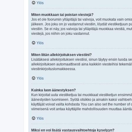
Ylös
Miten muokkaan tai poistan viestejä?
Jos et ole foorumin ylläpitäjä tai valvoja, voit muokata vain om
jälkeen. Jos joku on jo vastannut viestiin, löydät viestiketjuu
viestiin. Se ei näy, jos valvoja tai ylläpitäjä muokkaa viestiä,
viestejä, jos niihin on joku vastannut.
Ylös
Miten liitän allekirjoituksen viestiini?
Lisätäksesi allekirjoituksen viestiisi, sinun täytyy ensin luoda s
allekirjoituksen automaattisesti aina kaikkiin viesteihisi tekemäl
viestinkirjoituslomakkeessa.
Ylös
Kuinka luon äänestyksen?
Kun kirjoitat uuta viestiketjua tai muokkaat viestiketjun ensimmäi
äänestysten luomiseen. Syötä otsikko ja ainakin kaksi vaihtoehto
käyttäjät voivat valita kohdasta You can also set the number of
viimeisenä voit antaa käyttäjille mahdollisuuden muuttaa ääntä
Ylös
Miksi en voi lisätä vastausvaihtoehtoja kyselyyn?