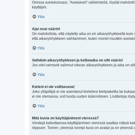
Omissa asetuksissasi, “Asetukset”-välilehdellä, löydät mahdoll
käyttäjiin.
Ylös
Ajat ovat väärin!
On mahdollista, että näytetty aika on eri aikavyöhykkeeltä kuin
että aikavyöhykkeen vaihtaminen, kuten monet muutkin asetukset o
Ylös
Vaihdoin aikavyöhykkeen ja kellonaika on silti väärin!
Jos olet varmasti valinnut oikean aikavyöhykkeen ja aika on silt
Ylös
Kieleni ei ole valittavana!
Joko ylläpitäjä ei ole asentanut kielellesi kielipakettia tai kuka
ei ole olemassa, voit luoda uuden käännöksen. Lisätietoja löyt
Ylös
Mitä kuvia on käyttäjänimeni vieressä?
Viestejä katsottaessa käyttäjänimen vieressä saattaa näkyä kaksi
riippuen. Toinen, yleensä isompi kuva on avatar ja on yleensä un