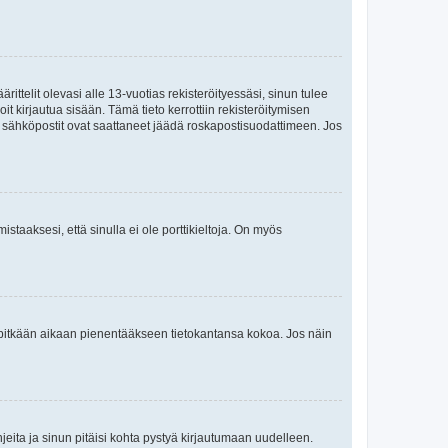
ttelit olevasi alle 13-vuotias rekisteröityessäsi, sinun tulee
it kirjautua sisään. Tämä tieto kerrottiin rekisteröitymisen
ai sähköpostit ovat saattaneet jäädä roskapostisuodattimeen. Jos
staaksesi, että sinulla ei ole porttikieltoja. On myös
neet pitkään aikaan pienentääkseen tietokantansa kokoa. Jos näin
jeita ja sinun pitäisi kohta pystyä kirjautumaan uudelleen.