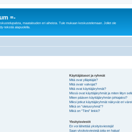
rum =-
n keskustelupalsta, maatalouden eri aiheista. Tule mukaan keskustelemaan. Jollet ole
dy-tekstiä alapuolella.
Käyttäjätasot ja ryhmät
Mitä ovat ylläpitäjät?
Mitä ovatr valvojat?
Mitä ovat käyttäjäryhmät?
Missä ovat käyttäjäryhmät ja miten liityn sel
Miten pääsen käyttäjäryhmän johtajaksi?
Miksi jotkut käyttäjäryhmät näkyvät eri värei
Mikä on “oletusryhmä”?
Mikä on “Tiimi” linkki?
Yksityisviestit
En voi lähettää yksityisviestejä!
Saan yksityisviestejä joita en halua!