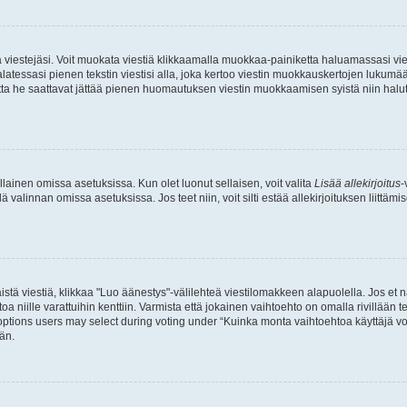
ia viestejäsi. Voit muokata viestiä klikkaamalla muokkaa-painiketta haluamassasi vies
n palatessasi pienen tekstin viestisi alla, joka kertoo viestin muokkauskertojen luk
 mutta he saattavat jättää pienen huomautuksen viestin muokkaamisen syistä niin halu
ellainen omissa asetuksissa. Kun olet luonut sellaisen, voit valita
Lisää allekirjoitus
-
lä valinnan omissa asetuksissa. Jos teet niin, voit silti estää allekirjoituksen liittäm
stä viestiä, klikkaa "Luo äänestys"-välilehteä viestilomakkeen alapuolella. Jos et näe
a niille varattuihin kenttiin. Varmista että jokainen vaihtoehto on omalla rivillään
 options users may select during voting under “Kuinka monta vaihtoehtoa käyttäjä voi
än.