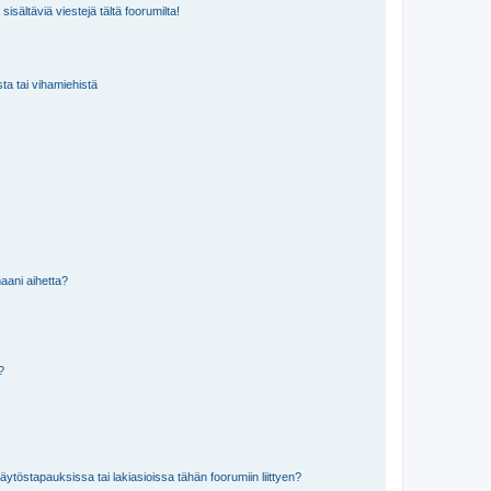
isältäviä viestejä tältä foorumilta!
sta tai vihamiehistä
aani aihetta?
a?
töstapauksissa tai lakiasioissa tähän foorumiin liittyen?