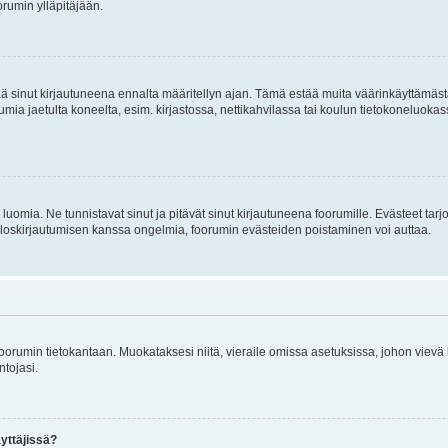
rumin ylläpitäjään.
tää sinut kirjautuneena ennalta määritellyn ajan. Tämä estää muita väärinkäyttämäs
rumia jaetulta koneelta, esim. kirjastossa, nettikahvilassa tai koulun tietokoneluokas
luomia. Ne tunnistavat sinut ja pitävät sinut kirjautuneena foorumille. Evästeet tarj
i uloskirjautumisen kanssa ongelmia, foorumin evästeiden poistaminen voi auttaa.
n foorumin tietokantaan. Muokataksesi niitä, vieraile omissa asetuksissa, johon vievä
ntojasi.
yttäjissä?