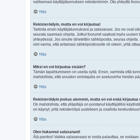
valitsemasi käyttäjätunnuksen rekisteröinnin. Ota yhteyttä foor
Ylös
Rekisteröidyin, mutta en voi kirjautua!
Tarkista ensin käyttäjätunnuksesi ja salasanasi. Jos ne ovat oik
seurata saamiasi ohjeita. Jotkut foorumit vaativat myös uusien tu
yhteydessä. Jos sinulle lähetettiin sähköpostia, seuraa ohjeita
olet varma, että antamasi sähköpostiosoite oli oikein, yritä ottaa
Ylös
Miksi en voi kirjautua sisään?
Tämän tapahtumiseen on useita syitä. Ensin, varmista että tunnuk
mahdollista, että sivuston omistajalla on asetusvirhe heidän pää
Ylös
Rekisteröidyin joskus aiemmin, mutta en voi enää kirjautua 
On mahdollista, että ylläpitäjä on poistanut käyttäjätilisi käytö
on käynyt, yritä rekisteröityä uudelleen ja osallistu keskusteluu
Ylös
Olen hukannut salasanani!
Älä panikoi! Vaikka salasanaasi ei voida palauttaa, se voidaan 