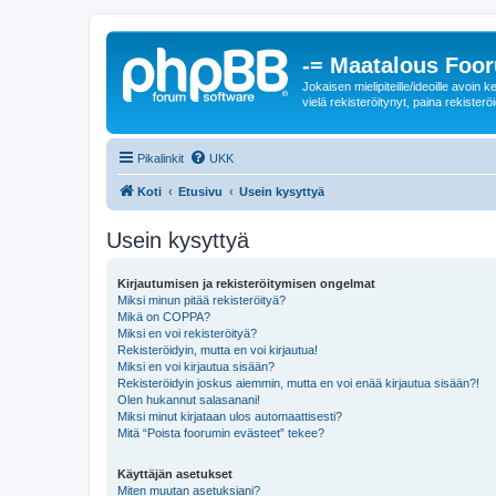
-= Maatalous Foo
Jokaisen mielipiteille/ideoille avoi
vielä rekisteröitynyt, paina rekisteröi
Pikalinkit
UKK
Koti
Etusivu
Usein kysyttyä
Usein kysyttyä
Kirjautumisen ja rekisteröitymisen ongelmat
Miksi minun pitää rekisteröityä?
Mikä on COPPA?
Miksi en voi rekisteröityä?
Rekisteröidyin, mutta en voi kirjautua!
Miksi en voi kirjautua sisään?
Rekisteröidyin joskus aiemmin, mutta en voi enää kirjautua sisään?!
Olen hukannut salasanani!
Miksi minut kirjataan ulos automaattisesti?
Mitä “Poista foorumin evästeet” tekee?
Käyttäjän asetukset
Miten muutan asetuksiani?