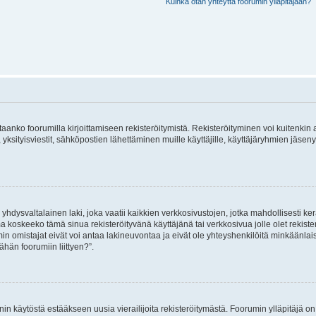
Kuinka otan yhteyttä foorumin ylläpitäjään?
vitaanko foorumilla kirjoittamiseen rekisteröitymistä. Rekisteröityminen voi kuitenkin
 yksityisviestit, sähköpostien lähettäminen muille käyttäjille, käyttäjäryhmien jäs
hdysvaltalainen laki, joka vaatii kaikkien verkkosivustojen, jotka mahdollisesti kerää
a koskeeko tämä sinua rekisteröityvänä käyttäjänä tai verkkosivua jolle olet rekis
 omistajat eivät voi antaa lakineuvontaa ja eivät ole yhteyshenkilöitä minkäänla
ähän foorumiin liittyen?”.
nin käytöstä estääkseen uusia vierailijoita rekisteröitymästä. Foorumin ylläpitäjä on v