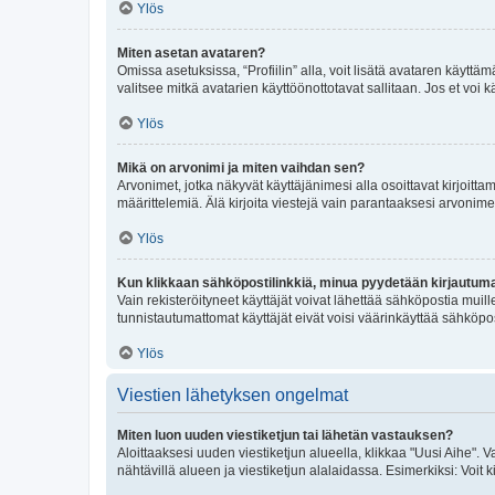
Ylös
Miten asetan avataren?
Omissa asetuksissa, “Profiilin” alla, voit lisätä avataren käyttä
valitsee mitkä avatarien käyttöönottotavat sallitaan. Jos et voi k
Ylös
Mikä on arvonimi ja miten vaihdan sen?
Arvonimet, jotka näkyvät käyttäjänimesi alla osoittavat kirjoittam
määrittelemiä. Älä kirjoita viestejä vain parantaaksesi arvonimeäs
Ylös
Kun klikkaan sähköpostilinkkiä, minua pyydetään kirjautum
Vain rekisteröityneet käyttäjät voivat lähettää sähköpostia muil
tunnistautumattomat käyttäjät eivät voisi väärinkäyttää sähköpo
Ylös
Viestien lähetyksen ongelmat
Miten luon uuden viestiketjun tai lähetän vastauksen?
Aloittaaksesi uuden viestiketjun alueella, klikkaa "Uusi Aihe". Va
nähtävillä alueen ja viestiketjun alalaidassa. Esimerkiksi: Voit kir