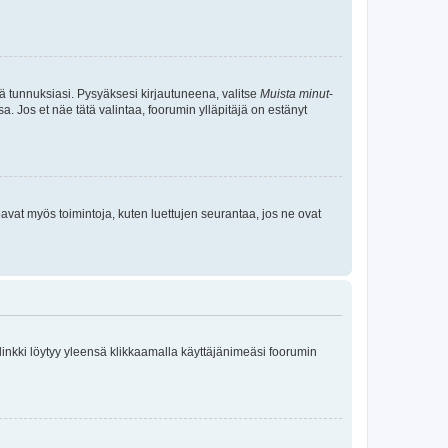
tä tunnuksiasi. Pysyäksesi kirjautuneena, valitse
Muista minut
-
sa. Jos et näe tätä valintaa, foorumin ylläpitäjä on estänyt
oavat myös toimintoja, kuten luettujen seurantaa, jos ne ovat
 linkki löytyy yleensä klikkaamalla käyttäjänimeäsi foorumin