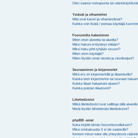
Olen saanut roskapostia tai väärinkäytöksiä s
Ystävät ja vihamiehet
Mitä ovat kaveri ja vihamieslistat?
Kuinka voin lisätä / poistaa käyttäjiä kaverei
Foorumilta hakeminen
Miten etsin alueelta tai alueilta?
Miksi hakuni ei löytänyt mitään?
Miksi haku johti tyhjään sivuun!?
Miten etsin käyttäjiä?
Miten löydän omat viestini ja viestiketjuni?
Seuraaminen ja kirjanmerkit
Mikä ero on kirjanmerkillä ja tilaamisella?
Kuinka teen kirjanmerkin tai seuraan haluam
Kuinka tilaan haluamani alueen?
Kuinka poistan tilaukseni?
Liitetiedostot
Mitkä liitetiedostot ovat sallittuja tällä alueell
Mistä löydän lähettämäni liitetiedostot?
phpBB -asiat
Kuka kirjoitti tämän foorumisovelluksen?
Miksi ominaisuutta X ei ole saatavilla?
Keneen minun tulee olla yhteydessä väärinkäy