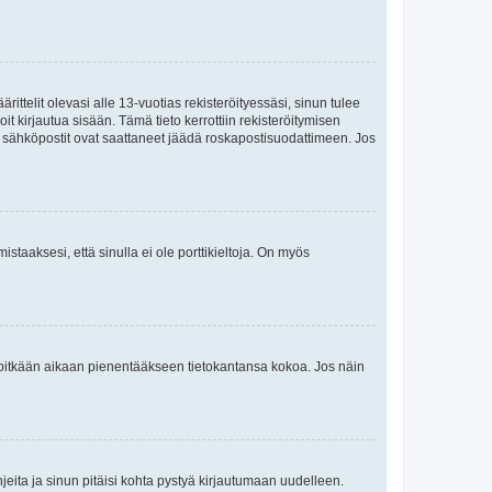
ttelit olevasi alle 13-vuotias rekisteröityessäsi, sinun tulee
it kirjautua sisään. Tämä tieto kerrottiin rekisteröitymisen
ai sähköpostit ovat saattaneet jäädä roskapostisuodattimeen. Jos
staaksesi, että sinulla ei ole porttikieltoja. On myös
neet pitkään aikaan pienentääkseen tietokantansa kokoa. Jos näin
jeita ja sinun pitäisi kohta pystyä kirjautumaan uudelleen.