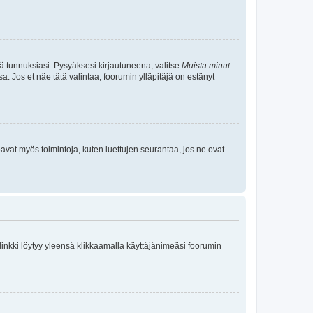
tä tunnuksiasi. Pysyäksesi kirjautuneena, valitse
Muista minut
-
sa. Jos et näe tätä valintaa, foorumin ylläpitäjä on estänyt
oavat myös toimintoja, kuten luettujen seurantaa, jos ne ovat
 linkki löytyy yleensä klikkaamalla käyttäjänimeäsi foorumin