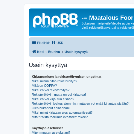
-= Maatalous Foo
Jokaisen mielipiteille/ideoille avoi
vielä rekisteröitynyt, paina rekisteröi
Pikalinkit
UKK
Koti
Etusivu
Usein kysyttyä
Usein kysyttyä
Kirjautumisen ja rekisteröitymisen ongelmat
Miksi minun pitää rekisteröityä?
Mikä on COPPA?
Miksi en voi rekisteröityä?
Rekisteröidyin, mutta en voi kirjautua!
Miksi en voi kirjautua sisään?
Rekisteröidyin joskus aiemmin, mutta en voi enää kirjautua sisään?!
Olen hukannut salasanani!
Miksi minut kirjataan ulos automaattisesti?
Mitä “Poista foorumin evästeet” tekee?
Käyttäjän asetukset
Miten muutan asetuksiani?