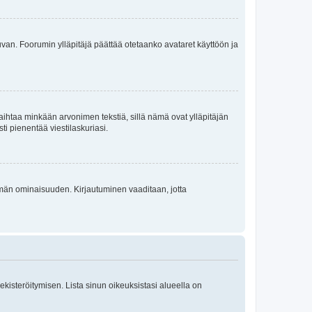
 kuvan. Foorumin ylläpitäjä päättää otetaanko avataret käyttöön ja
i vaihtaa minkään arvonimen tekstiä, sillä nämä ovat ylläpitäjän
sti pienentää viestilaskuriasi.
 tämän ominaisuuden. Kirjautuminen vaaditaan, jotta
 rekisteröitymisen. Lista sinun oikeuksistasi alueella on