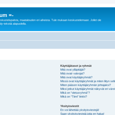
rum =-
n keskustelupalsta, maatalouden eri aiheista. Tule mukaan keskustelemaan. Jollet ole
dy-tekstiä alapuolella.
Käyttäjätasot ja ryhmät
Mitä ovat ylläpitäjät?
Mitä ovatr valvojat?
Mitä ovat käyttäjäryhmät?
Missä ovat käyttäjäryhmät ja miten liityn sel
Miten pääsen käyttäjäryhmän johtajaksi?
Miksi jotkut käyttäjäryhmät näkyvät eri värei
Mikä on “oletusryhmä”?
Mikä on “Tiimi” linkki?
Yksityisviestit
En voi lähettää yksityisviestejä!
Saan yksityisviestejä joita en halua!