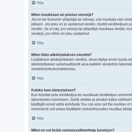
Ylös
Miten muokkaan tai poistan viestejä?
Jos et ole foorumin ylläpitäjä tai valvoja, voit muokata vain om
jälkeen. Jos joku on jo vastannut viestiin, löydät viestiketjuu
viestiin. Se ei näy, jos valvoja tai ylläpitäjä muokkaa viestiä,
viestejä, jos niihin on joku vastannut.
Ylös
Miten liitän allekirjoituksen viestiini?
Lisätäksesi allekirjoituksen viestiisi, sinun täytyy ensin luoda s
allekirjoituksen automaattisesti aina kaikkiin viesteihisi tekemäl
viestinkirjoituslomakkeessa.
Ylös
Kuinka luon äänestyksen?
Kun kirjoitat uuta viestiketjua tai muokkaat viestiketjun ensimmäi
äänestysten luomiseen. Syötä otsikko ja ainakin kaksi vaihtoehto
käyttäjät voivat valita kohdasta You can also set the number of
viimeisenä voit antaa käyttäjille mahdollisuuden muuttaa ääntä
Ylös
Miksi en voi lisätä vastausvaihtoehtoja kyselyyn?