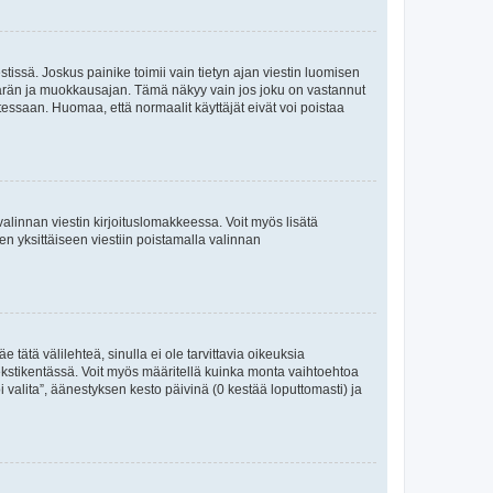
tissä. Joskus painike toimii vain tietyn ajan viestin luomisen
umäärän ja muokkausajan. Tämä näkyy vain jos joku on vastannut
tessaan. Huomaa, että normaalit käyttäjät eivät voi poistaa
valinnan viestin kirjoituslomakkeessa. Voit myös lisätä
isen yksittäiseen viestiin poistamalla valinnan
 tätä välilehteä, sinulla ei ole tarvittavia oikeuksia
 tekstikentässä. Voit myös määritellä kuinka monta vaihtoehtoa
 valita”, äänestyksen kesto päivinä (0 kestää loputtomasti) ja