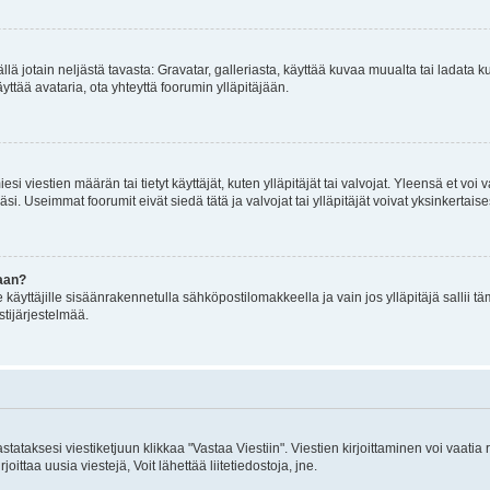
mällä jotain neljästä tavasta: Gravatar, galleriasta, käyttää kuvaa muualta tai ladata
äyttää avataria, ota yhteyttä foorumin ylläpitäjään.
iesi viestien määrän tai tietyt käyttäjät, kuten ylläpitäjät tai valvojat. Yleensä et vo
i. Useimmat foorumit eivät siedä tätä ja valvojat tai ylläpitäjät voivat yksinkertaise
aan?
le käyttäjille sisäänrakennetulla sähköpostilomakkeella ja vain jos ylläpitäjä sallii
stijärjestelmää.
stataksesi viestiketjuun klikkaa "Vastaa Viestiin". Viestien kirjoittaminen voi vaatia
joittaa uusia viestejä, Voit lähettää liitetiedostoja, jne.