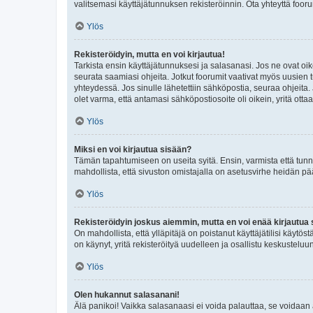
valitsemasi käyttäjätunnuksen rekisteröinnin. Ota yhteyttä foor
Ylös
Rekisteröidyin, mutta en voi kirjautua!
Tarkista ensin käyttäjätunnuksesi ja salasanasi. Jos ne ovat oik
seurata saamiasi ohjeita. Jotkut foorumit vaativat myös uusien tu
yhteydessä. Jos sinulle lähetettiin sähköpostia, seuraa ohjeita
olet varma, että antamasi sähköpostiosoite oli oikein, yritä ottaa
Ylös
Miksi en voi kirjautua sisään?
Tämän tapahtumiseen on useita syitä. Ensin, varmista että tunnuk
mahdollista, että sivuston omistajalla on asetusvirhe heidän pää
Ylös
Rekisteröidyin joskus aiemmin, mutta en voi enää kirjautua 
On mahdollista, että ylläpitäjä on poistanut käyttäjätilisi käytö
on käynyt, yritä rekisteröityä uudelleen ja osallistu keskusteluu
Ylös
Olen hukannut salasanani!
Älä panikoi! Vaikka salasanaasi ei voida palauttaa, se voidaan 