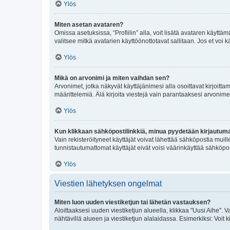
Ylös
Miten asetan avataren?
Omissa asetuksissa, “Profiilin” alla, voit lisätä avataren käyttä
valitsee mitkä avatarien käyttöönottotavat sallitaan. Jos et voi k
Ylös
Mikä on arvonimi ja miten vaihdan sen?
Arvonimet, jotka näkyvät käyttäjänimesi alla osoittavat kirjoittam
määrittelemiä. Älä kirjoita viestejä vain parantaaksesi arvonimeäs
Ylös
Kun klikkaan sähköpostilinkkiä, minua pyydetään kirjautum
Vain rekisteröityneet käyttäjät voivat lähettää sähköpostia muil
tunnistautumattomat käyttäjät eivät voisi väärinkäyttää sähköpo
Ylös
Viestien lähetyksen ongelmat
Miten luon uuden viestiketjun tai lähetän vastauksen?
Aloittaaksesi uuden viestiketjun alueella, klikkaa "Uusi Aihe". Va
nähtävillä alueen ja viestiketjun alalaidassa. Esimerkiksi: Voit kir