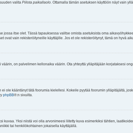
isuuden valita
Piilota paikallaolo
. Ottamalla tämän asetuksen käyttöön näyt vain ylläpit
 se jossa itse olet. Tässä tapauksessa valitse omista asetuksista oma aikavyöhykke
vat vain rekisteröityneille käyttäjille. Jos et ole rekisteröitynyt, tämä on hyvä aik
i väärin, on palvelimen kellonaika väärin. Ota yhteyttä ylläpitäjään korjataksesi on
an ei ole kääntänyt tätä foorumia kielellesi. Kokeile pyytää foorumin ylläpitäjältä, jos
yy
phpBB
®:n sivuilta.
 kuvaa. Yksi niistä voi olla arvonimeesi liitetty kuva esimerkiksi tähtien, laatikoid
iikki tai henkilökohtainen jokaisella käyttäjällä.