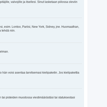
äjille, valvojille ja itsellesi. Sinut lasketaan piilossa oleviin
esi, esim. Lontoo, Pariisi, New York, Sidney, jne. Huomaathan,
a tehdä niin.
gelman.
ko hän voisi asentaa tarvitsemasi kielipaketin. Jos kielipakettia
en tai pisteiden muodossa viestimäärästäsi tai statuksestasi