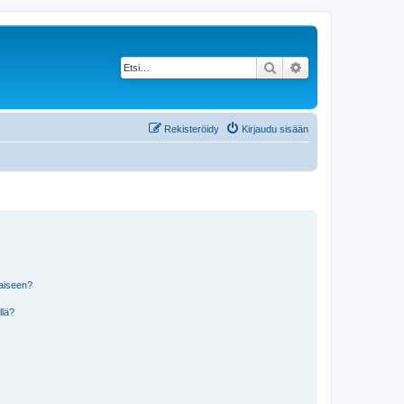
Etsi
Tarkennettu haku
Rekisteröidy
Kirjaudu sisään
laiseen?
llä?