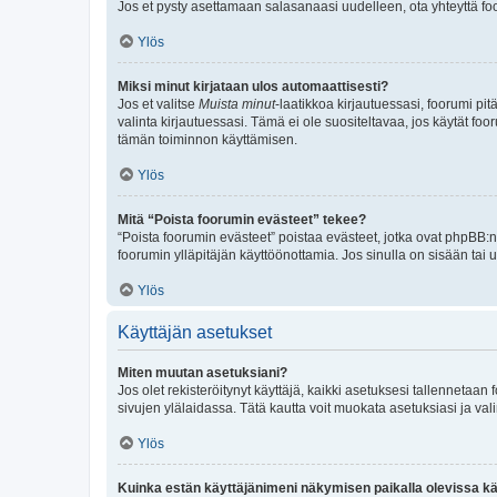
Jos et pysty asettamaan salasanaasi uudelleen, ota yhteyttä foo
Ylös
Miksi minut kirjataan ulos automaattisesti?
Jos et valitse
Muista minut
-laatikkoa kirjautuessasi, foorumi pi
valinta kirjautuessasi. Tämä ei ole suositeltavaa, jos käytät foo
tämän toiminnon käyttämisen.
Ylös
Mitä “Poista foorumin evästeet” tekee?
“Poista foorumin evästeet” poistaa evästeet, jotka ovat phpBB:n 
foorumin ylläpitäjän käyttöönottamia. Jos sinulla on sisään ta
Ylös
Käyttäjän asetukset
Miten muutan asetuksiani?
Jos olet rekisteröitynyt käyttäjä, kaikki asetuksesi tallennetaa
sivujen ylälaidassa. Tätä kautta voit muokata asetuksiasi ja vali
Ylös
Kuinka estän käyttäjänimeni näkymisen paikalla olevissa kä