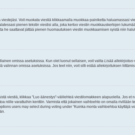
ia viestejäsi. Voit muokata viestiä klikkaamalla muokkaa-painiketta haluamassasi vies
n palatessasi pienen tekstin viestisi alla, joka kertoo viestin muokkauskertojen luk
 mutta he saattavat jättää pienen huomautuksen viestin muokkaamisen syistä niin halu
ellainen omissa asetuksissa. Kun olet luonut sellaisen, voit valita
Lisää allekirjoitus
-
lä valinnan omissa asetuksissa. Jos teet niin, voit silti estää allekirjoituksen liittäm
stä viestiä, klikkaa "Luo äänestys"-välilehteä viestilomakkeen alapuolella. Jos et näe
a niille varattuihin kenttiin. Varmista että jokainen vaihtoehto on omalla rivillään
 options users may select during voting under “Kuinka monta vaihtoehtoa käyttäjä voi
än.