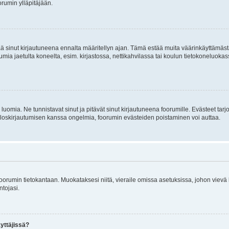
rumin ylläpitäjään.
tää sinut kirjautuneena ennalta määritellyn ajan. Tämä estää muita väärinkäyttämäs
rumia jaetulta koneelta, esim. kirjastossa, nettikahvilassa tai koulun tietokoneluokas
luomia. Ne tunnistavat sinut ja pitävät sinut kirjautuneena foorumille. Evästeet tarj
i uloskirjautumisen kanssa ongelmia, foorumin evästeiden poistaminen voi auttaa.
n foorumin tietokantaan. Muokataksesi niitä, vieraile omissa asetuksissa, johon vievä
ntojasi.
yttäjissä?