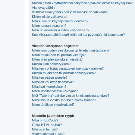
Kuinka estän käyttäjänimeni näkymisen paikalla olevissa käyttäjissä?
Ajat ovat väärin!
Vaihdoin aikavyöhykkeen ja kellonaika on silti väärin!
Kieleni ei ole valittavana!
Mitä kuvia on käyttäjänimeni vieressä?
Miten asetan avataren?
Mikä on arvonimi ja miten vaihdan sen?
Kun klikkaan sähköpostilinkkiä, minua pyydetään kirjautumaan?
Viestien lähetyksen ongelmat
Miten luon uuden viestiketjun tai lähetän vastauksen?
Miten muokkaan tai poistan viestejä?
Miten liitän allekirjoituksen viestiini?
Kuinka luon äänestyksen?
Miksi en voi lisätä vastausvaihtoehtoja kyselyyn?
Kuinka muokkaan tai poistan äänestyksen?
Miksi en pääse alueelle?
Miksi en voi liittää tiedostoja?
Miksi sain varoituksen?
Miten ilmoitan viestin valvojalle?
Mitä “Tallenna”-painike viestin kirjoittamisessa tekee?
Miksi minun viestini tarvitsee hyväksynnän?
Miten tönäisen viestiketjuani?
Muotoilu ja aiheiden tyypit
Mikä on BBCode?
Onko HTML sallittu?
Mitä ovat hymiöt?
Voinko lähettää kuvia?