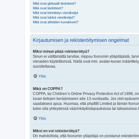
Mitä ovat globaalit tiedotteet?
Mitä ovat tiedotteet?
Mitä ovat kiinnitetyt viestiketjut
Mitä ovat lukitut viestiketjut?
Mitä ovat aiheiden kuvakkeet?
Kirjautumisen ja rekisteröitymisen ongelmat
Miksi minun pitää rekisteröityä?
Sinun ei välttämättä tarvitse, riippuu foorumin ylläpitäjästä, tar
vieraiden käytettävissä. Näitä ovat mm. avatar-kuvan määrittely,
suositeltavaa.
Ylös
Mikä on COPPA?
COPPA, tai Children’s Online Privacy Protection Act of 1998, on y
luvan tietojen keräämiseen alle 13-vuotiaalta. Jos olet epävarm
saadaksesi apua. Huomaa, että phpBB Limited ja tämän foorumin
tulee olla yhteydessä väärinkäytöstapauksissa tai lakiasioissa t
Ylös
Miksi en voi rekisteröityä?
On mahdollista, että foorumin ylläpitäjä on poistanut rekisteröin