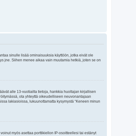
 antaa sinulle lisää ominaisuuksia käyttöön, jotka eivät ole
enyys jne. Siihen menee aikaa vain muutamia hetkiä, joten se on
vät alle 13-vuotiailta tietoja, hankkia huoltajan kirjallisen
teröitymässä, ota yhteyttä oikeudelliseen neuvonantajaan
isissa lakiasioissa, lukuunottamatta kysymystä “Keneen minun
oinut myös asettaa porttikiellon IP-osoitteellesi tai estänyt