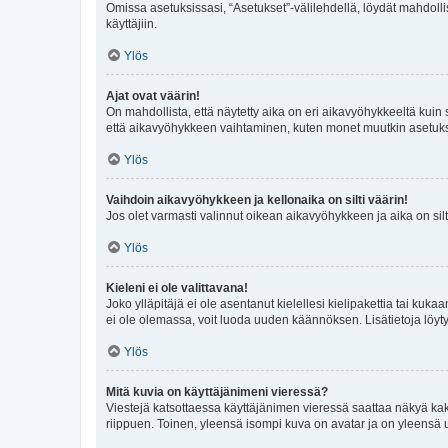
Omissa asetuksissasi, “Asetukset”-välilehdellä, löydät mahdoll
käyttäjiin.
Ylös
Ajat ovat väärin!
On mahdollista, että näytetty aika on eri aikavyöhykkeeltä kuin
että aikavyöhykkeen vaihtaminen, kuten monet muutkin asetukset o
Ylös
Vaihdoin aikavyöhykkeen ja kellonaika on silti väärin!
Jos olet varmasti valinnut oikean aikavyöhykkeen ja aika on silt
Ylös
Kieleni ei ole valittavana!
Joko ylläpitäjä ei ole asentanut kielellesi kielipakettia tai kuka
ei ole olemassa, voit luoda uuden käännöksen. Lisätietoja löyt
Ylös
Mitä kuvia on käyttäjänimeni vieressä?
Viestejä katsottaessa käyttäjänimen vieressä saattaa näkyä kaksi
riippuen. Toinen, yleensä isompi kuva on avatar ja on yleensä un