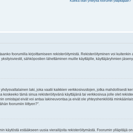
Kuinka otan yhteyttä foorumin ylläpitäjään?
vitaanko foorumilla kirjoittamiseen rekisteröitymistä. Rekisteröityminen voi kuitenkin
 yksityisviestit, sähköpostien lähettäminen muille käyttäjille, käyttäjäryhmien jäs
hdysvaltalainen laki, joka vaatii kaikkien verkkosivustojen, jotka mahdollisesti kerää
a koskeeko tämä sinua rekisteröityvänä käyttäjänä tai verkkosivua jolle olet rekis
 omistajat eivät voi antaa lakineuvontaa ja eivät ole yhteyshenkilöitä minkäänla
ähän foorumiin liittyen?”.
nin käytöstä estääkseen uusia vierailijoita rekisteröitymästä. Foorumin ylläpitäjä on v