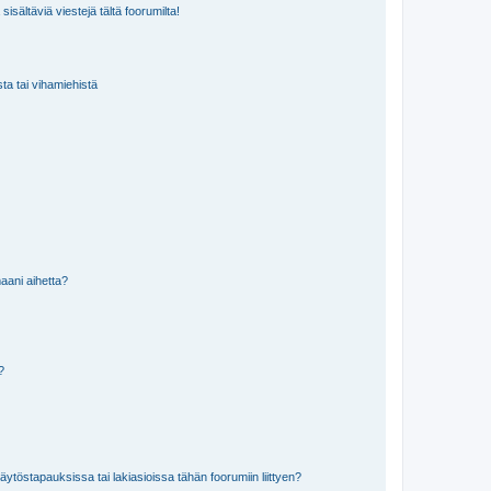
isältäviä viestejä tältä foorumilta!
sta tai vihamiehistä
aani aihetta?
a?
töstapauksissa tai lakiasioissa tähän foorumiin liittyen?