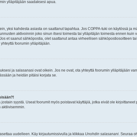
umin ylläpitäjään saadaksesi apua.
ein, yksi kahdesta asiasta on saattanut tapahtua. Jos COPPA-tuki on käytössä ja määri
nnusten aktivoinnin joko sinun itsesi toimesta tai ylläpitäjän toimesta ennen kuin vo
. Jos et saanut sähköpostia, olet saattanut antaa virheellisen sähköpostiosoitteen t
 yhteyttä foorumin ylläpitäjään.
sesi ja salasanasi ovat oikein. Jos ne ovat, ota yhteyttä foorumin ylläpitäjään varmi
ssään ja heidän pitäisi korjata se.
sisään?!
stä jostain syystä. Useat foorumit myös poistavat käyttäjiä, jotka eivät ole kirjoitta
n aktiivisemmin.
asettaa uudelleen. Käy kirjautumissivulla ja klikkaa
Unohdin salasanani
. Seuraa oh