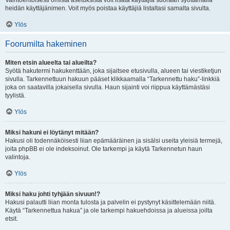
Vaihtoehtoisesti omista asetuksista voit lisätä käyttäjiä suoraan syöttämällä
heidän käyttäjänimen. Voit myös poistaa käyttäjiä listaltasi samalta sivulta.
Ylös
Foorumilta hakeminen
Miten etsin alueelta tai alueilta?
Syötä hakutermi hakukenttään, joka sijaitsee etusivulla, alueen tai viestiketjun
sivulla. Tarkennettuun hakuun pääset klikkaamalla “Tarkennettu haku”-linkkiä
joka on saatavilla jokaisella sivulla. Haun sijainti voi riippua käyttämästäsi
tyylistä.
Ylös
Miksi hakuni ei löytänyt mitään?
Hakusi oli todennäköisesti liian epämääräinen ja sisälsi useita yleisiä termejä,
joita phpBB ei ole indeksoinut. Ole tarkempi ja käytä Tarkennetun haun
valintoja.
Ylös
Miksi haku johti tyhjään sivuun!?
Hakusi palautti liian monta tulosta ja palvelin ei pystynyt käsittelemään niitä.
Käytä “Tarkennettua hakua” ja ole tarkempi hakuehdoissa ja alueissa joilta
etsit.