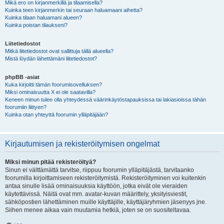
Mikä ero on kirjanmerkillä ja tilaamisella?
Kuinka teen kirjanmerkin tai seuraan haluamaani aihetta?
Kuinka tilaan haluamani alueen?
Kuinka poistan tilaukseni?
Liitetiedostot
Mitkä liitetiedostot ovat sallittuja tällä alueella?
Mistä löydän lähettämäni liitetiedostot?
phpBB -asiat
Kuka kirjoitti tämän foorumisovelluksen?
Miksi ominaisuutta X ei ole saatavilla?
Keneen minun tulee olla yhteydessä väärinkäytöstapauksissa tai lakiasioissa tähän
foorumiin liittyen?
Kuinka otan yhteyttä foorumin ylläpitäjään?
Kirjautumisen ja rekisteröitymisen ongelmat
Miksi minun pitää rekisteröityä?
Sinun ei välttämättä tarvitse, riippuu foorumin ylläpitäjästä, tarvitaanko
foorumilla kirjoittamiseen rekisteröitymistä. Rekisteröityminen voi kuitenkin
antaa sinulle lisää ominaisuuksia käyttöön, jotka eivät ole vieraiden
käytettävissä. Näitä ovat mm. avatar-kuvan määrittely, yksityisviestit,
sähköpostien lähettäminen muille käyttäjille, käyttäjäryhmien jäsenyys jne.
Siihen menee aikaa vain muutamia hetkiä, joten se on suositeltavaa.