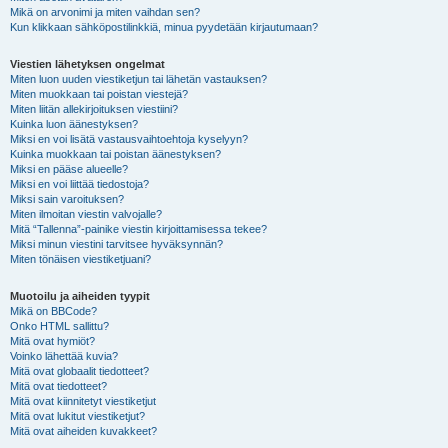
Mikä on arvonimi ja miten vaihdan sen?
Kun klikkaan sähköpostilinkkiä, minua pyydetään kirjautumaan?
Viestien lähetyksen ongelmat
Miten luon uuden viestiketjun tai lähetän vastauksen?
Miten muokkaan tai poistan viestejä?
Miten liitän allekirjoituksen viestiini?
Kuinka luon äänestyksen?
Miksi en voi lisätä vastausvaihtoehtoja kyselyyn?
Kuinka muokkaan tai poistan äänestyksen?
Miksi en pääse alueelle?
Miksi en voi liittää tiedostoja?
Miksi sain varoituksen?
Miten ilmoitan viestin valvojalle?
Mitä “Tallenna”-painike viestin kirjoittamisessa tekee?
Miksi minun viestini tarvitsee hyväksynnän?
Miten tönäisen viestiketjuani?
Muotoilu ja aiheiden tyypit
Mikä on BBCode?
Onko HTML sallittu?
Mitä ovat hymiöt?
Voinko lähettää kuvia?
Mitä ovat globaalit tiedotteet?
Mitä ovat tiedotteet?
Mitä ovat kiinnitetyt viestiketjut
Mitä ovat lukitut viestiketjut?
Mitä ovat aiheiden kuvakkeet?