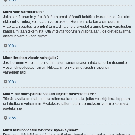
Ylös
Miksi sain varoituksen?
Jokaisen foorumin ylläpitäjällä on omat säännöt heidän sivustollensa. Jos olet
rikkonut sääntöä, voit saada varoituksen. Huomioi, että tämä on foorumin
ylläpitäjän päätös ja phpBB Limitedillä ei ole sivustolla annettavien varoitusten
kanssa mitään tekemistä. Ota yhteyttä foorumin ylläpitäjään, jos olet epävarma
annetun varoituksen syystä.
Ylös
Miten ilmoitan viestin valvojalle?
Jos foorumin ylläpitäjä on sallinut sen, sinun pitäisi nähdä raportointipainike
viestin yhteydessä. Tämän klikkaaminen vie sinut viestin raportoinnin
vaiheiden läpi.
Ylös
Mitä “Tallenna”-painike viestin kirjoittamisessa tekee?
Tämän avulla on mahdollista tallentaa luonnoksia, jotka voit kirjoittaa loppuun
ja lähettää myöhemmin. Avataksesi tallennetun luonnoksen, vieraile komissa
asetuksissa.
Ylös
Miksi minun viestini tarvitsee hyväksynnän?