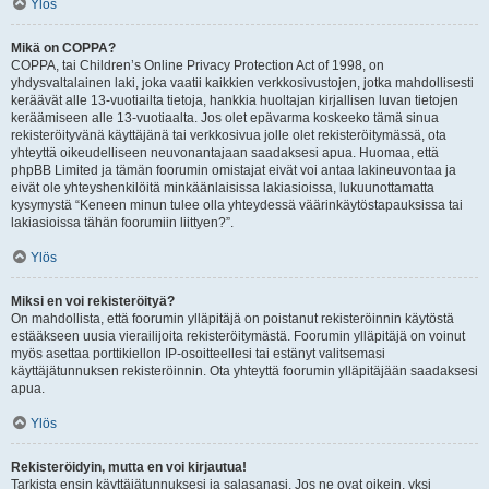
Ylös
Mikä on COPPA?
COPPA, tai Children’s Online Privacy Protection Act of 1998, on
yhdysvaltalainen laki, joka vaatii kaikkien verkkosivustojen, jotka mahdollisesti
keräävät alle 13-vuotiailta tietoja, hankkia huoltajan kirjallisen luvan tietojen
keräämiseen alle 13-vuotiaalta. Jos olet epävarma koskeeko tämä sinua
rekisteröityvänä käyttäjänä tai verkkosivua jolle olet rekisteröitymässä, ota
yhteyttä oikeudelliseen neuvonantajaan saadaksesi apua. Huomaa, että
phpBB Limited ja tämän foorumin omistajat eivät voi antaa lakineuvontaa ja
eivät ole yhteyshenkilöitä minkäänlaisissa lakiasioissa, lukuunottamatta
kysymystä “Keneen minun tulee olla yhteydessä väärinkäytöstapauksissa tai
lakiasioissa tähän foorumiin liittyen?”.
Ylös
Miksi en voi rekisteröityä?
On mahdollista, että foorumin ylläpitäjä on poistanut rekisteröinnin käytöstä
estääkseen uusia vierailijoita rekisteröitymästä. Foorumin ylläpitäjä on voinut
myös asettaa porttikiellon IP-osoitteellesi tai estänyt valitsemasi
käyttäjätunnuksen rekisteröinnin. Ota yhteyttä foorumin ylläpitäjään saadaksesi
apua.
Ylös
Rekisteröidyin, mutta en voi kirjautua!
Tarkista ensin käyttäjätunnuksesi ja salasanasi. Jos ne ovat oikein, yksi