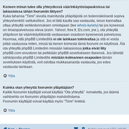
Keneen minun tulee olla yhteydessä väärinkäytöstapauksissa tai
lakiasioissa tähän foorumiin liittyen?
Kuka tahansa “Tiimi”-sivulla mainituista ylläpitäjistä on todennäköisesti sopiva
yhteyshenkilö valituksillesi. Jos et tätä kautta saa vastausta, sinun kannattaa
ottaa yhteyttä verkkotunnuksen omistajaan (tee
whois-kysely
) tai jos kyseessä
on ilmaispalvelussa oleva (esim. Yahoo!, free.fr, f2s.com, jne.), ota yhteyttä
ylläpitoon tai väärinkäytöksistä vastaavaan osastoon kyseisessä palvelussa.
Huomaa, että phpBB Limitedillä
ei ole lainkaan toimivaltaa
ja sitä ei voida
pitää vastuussa miten, missä tai kenen toimesta tämä foorumi on käytössä. Älä
ota yhteyttä phpBB Limitediin missään lakiasioissa
jotka eivät liity
phpBB.com-sivustoon tai pelkkään phpBB-sovellukseen itseensä. Jos lähetät
sähköpostia phpBB Limitedille
mistään kolmannen osapuolen
tämän
sovelluksen käytöstä, voit odottaa niukkasanaista vastausta, jos edes
vastausta lainkaan.
Ylös
Kuinka otan yhteyttä foorumin ylläpitäjään?
Kaikki foorumin käyttäjät voivat käyttää “Ota yhteyttä” -lomaketta, jos täämä
vaihtoehto on foorumin ylläpitäjän mahdollistama.
Foorumin käyttäjät voivat käyttää myös “Tiimi”-linkkiä.
Ylös