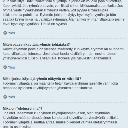
kuin voit liittyä. Jotkut voivat olla suljettuja ja joissakin voi olla jopa piilotettuja
jäsenyyksiä. Jos ryhmä on avoin, voit liittyä siihen klikkaamalla painiketta. Jos
ryhmä vaatii hyväksynnän liittymistä varten, voit pyytää liittymislupaa
klikkaamalla painiketta. Ryhmän johtajan täytyy hyväksyä pyyntösi ja hän
saattaa kysyä miksi haluat liittyä ryhmään. Älä häiriköi ryhmän ylläpitäjiä jos he
eivät hyväksy pyyntöäsi. Heillä on syynsä.
Ylös
Miten pääsen käyttäjäryhmän johtajaksi?
Käyttäjäryhmän johtaja on yleensä määritelty, kun käyttäjäryhmät on alunperin
luotu ylläpitäjän toimesta. Jos haluat luoda käyttäjäryhmän, ensimmäinen
yhteyshenkilösi tulisi olla ylläpitäjä. Kokeile yksityisviestin lähettämistä.
Ylös
Miksi jotkut käyttäjäryhmät näkyvät eri väreillä?
Foorumin ylläpitäjä voi määritellä tietyn käyttäjäryhmän jäsenille värin joka
helpottaa kyseisen käyttäjäryhmän jäsenten tunnistamista.
Ylös
Mikä on “oletusryhmä”?
Jos olet useamman kuin yhden käyttäjäryhmän jäsen, oletusryhmääsi
käytetään määriteltäessä sinun kohdallasi käytettävää ryhmäväriä ja titteliä.
Foorumin ylläpitäjä saattaa antaa sinulle oikeudet vaihtaa oletusryhmääsi
omista asetuksista.