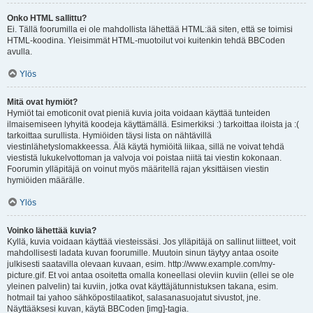
Onko HTML sallittu?
Ei. Tällä foorumilla ei ole mahdollista lähettää HTML:ää siten, että se toimisi
HTML-koodina. Yleisimmät HTML-muotoilut voi kuitenkin tehdä BBCoden
avulla.
Ylös
Mitä ovat hymiöt?
Hymiöt tai emoticonit ovat pieniä kuvia joita voidaan käyttää tunteiden
ilmaisemiseen lyhyitä koodeja käyttämällä. Esimerkiksi :) tarkoittaa iloista ja :(
tarkoittaa surullista. Hymiöiden täysi lista on nähtävillä
viestinlähetyslomakkeessa. Älä käytä hymiöitä liikaa, sillä ne voivat tehdä
viestistä lukukelvottoman ja valvoja voi poistaa niitä tai viestin kokonaan.
Foorumin ylläpitäjä on voinut myös määritellä rajan yksittäisen viestin
hymiöiden määrälle.
Ylös
Voinko lähettää kuvia?
Kyllä, kuvia voidaan käyttää viesteissäsi. Jos ylläpitäjä on sallinut liitteet, voit
mahdollisesti ladata kuvan foorumille. Muutoin sinun täytyy antaa osoite
julkisesti saatavilla olevaan kuvaan, esim. http://www.example.com/my-
picture.gif. Et voi antaa osoitetta omalla koneellasi oleviin kuviin (ellei se ole
yleinen palvelin) tai kuviin, jotka ovat käyttäjätunnistuksen takana, esim.
hotmail tai yahoo sähköpostilaatikot, salasanasuojatut sivustot, jne.
Näyttääksesi kuvan, käytä BBCoden [img]-tagia.