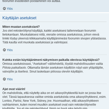
foorumin evästeiden poistaminen voi auttaa.
Ylös
Käyttäjän asetukset
Miten muutan asetuksiani?
Jos olet rekisteröitynyt käyttäjä, kaikki asetuksesi tallennetaan foorumin
tietokantaan. Muokataksesi niitä, vieraile omissa asetuksissa, johon vievä
linkki löytyy yleensä klikkaamalla käyttäjänimeäsi foorumin sivujen ylälaidassa.
Tätä kautta voit muokata asetuksiasi ja valintojasi.
Ylös
Kuinka estän käyttäjänimeni näkymisen paikalla olevissa käyttäjissä?
Omissa asetuksissasi, “Asetukset”-välilehdellä, löydät mahdollisuuden valita
Piilota paikallaolo
. Ottamalla tämän asetuksen käyttöön näyt vain ylläpitäjille,
valvojille ja itsellesi. Sinut lasketaan piilossa oleviin käyttäjiin.
Ylös
Ajat ovat väärin!
On mahdollista, että näytetty aika on eri aikavyöhykkeeltä kuin se jossa itse
olet. Tässä tapauksessa valitse omista asetuksista oma aikavyöhykkeesi, esim.
Lontoo, Pariisi, New York, Sidney, jne. Huomaathan, että aikavyöhykkeen
vaihtaminen, kuten monet muutkin asetukset ovat vain rekisteröityneille
käyttäjille. Jos et ole rekisteröitynyt, tämä on hyvä aika tehdä niin.