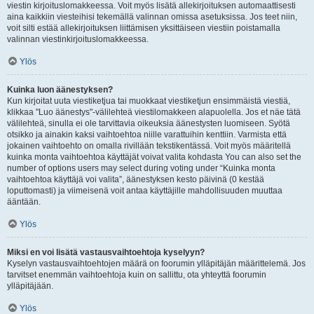
viestin kirjoituslomakkeessa. Voit myös lisätä allekirjoituksen automaattisesti
aina kaikkiin viesteihisi tekemällä valinnan omissa asetuksissa. Jos teet niin,
voit silti estää allekirjoituksen liittämisen yksittäiseen viestiin poistamalla
valinnan viestinkirjoituslomakkeessa.
Ylös
Kuinka luon äänestyksen?
Kun kirjoitat uuta viestiketjua tai muokkaat viestiketjun ensimmäistä viestiä,
klikkaa "Luo äänestys"-välilehteä viestilomakkeen alapuolella. Jos et näe tätä
välilehteä, sinulla ei ole tarvittavia oikeuksia äänestysten luomiseen. Syötä
otsikko ja ainakin kaksi vaihtoehtoa niille varattuihin kenttiin. Varmista että
jokainen vaihtoehto on omalla rivillään tekstikentässä. Voit myös määritellä
kuinka monta vaihtoehtoa käyttäjät voivat valita kohdasta You can also set the
number of options users may select during voting under “Kuinka monta
vaihtoehtoa käyttäjä voi valita”, äänestyksen kesto päivinä (0 kestää
loputtomasti) ja viimeisenä voit antaa käyttäjille mahdollisuuden muuttaa
ääntään.
Ylös
Miksi en voi lisätä vastausvaihtoehtoja kyselyyn?
Kyselyn vastausvaihtoehtojen määrä on foorumin ylläpitäjän määrittelemä. Jos
tarvitset enemmän vaihtoehtoja kuin on sallittu, ota yhteyttä foorumin
ylläpitäjään.
Ylös