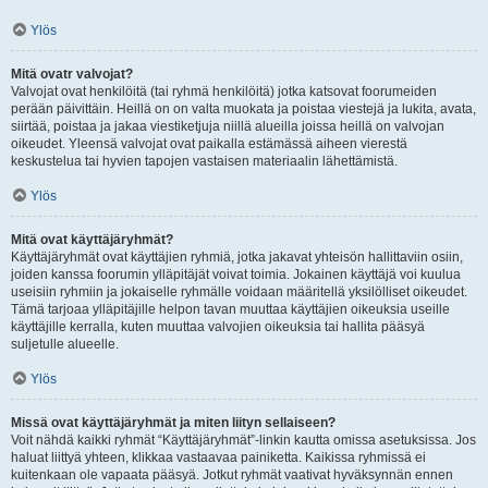
Ylös
Mitä ovatr valvojat?
Valvojat ovat henkilöitä (tai ryhmä henkilöitä) jotka katsovat foorumeiden
perään päivittäin. Heillä on on valta muokata ja poistaa viestejä ja lukita, avata,
siirtää, poistaa ja jakaa viestiketjuja niillä alueilla joissa heillä on valvojan
oikeudet. Yleensä valvojat ovat paikalla estämässä aiheen vierestä
keskustelua tai hyvien tapojen vastaisen materiaalin lähettämistä.
Ylös
Mitä ovat käyttäjäryhmät?
Käyttäjäryhmät ovat käyttäjien ryhmiä, jotka jakavat yhteisön hallittaviin osiin,
joiden kanssa foorumin ylläpitäjät voivat toimia. Jokainen käyttäjä voi kuulua
useisiin ryhmiin ja jokaiselle ryhmälle voidaan määritellä yksilölliset oikeudet.
Tämä tarjoaa ylläpitäjille helpon tavan muuttaa käyttäjien oikeuksia useille
käyttäjille kerralla, kuten muuttaa valvojien oikeuksia tai hallita pääsyä
suljetulle alueelle.
Ylös
Missä ovat käyttäjäryhmät ja miten liityn sellaiseen?
Voit nähdä kaikki ryhmät “Käyttäjäryhmät”-linkin kautta omissa asetuksissa. Jos
haluat liittyä yhteen, klikkaa vastaavaa painiketta. Kaikissa ryhmissä ei
kuitenkaan ole vapaata pääsyä. Jotkut ryhmät vaativat hyväksynnän ennen