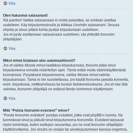
Ylös
Olen hukannut salasanani!
Älä panikoi! Vaikka salasanaasi ei voida palauttaa, se voidaan asettaa
uudelleen. Käy kirjautumissivulla ja klikkaa
Unohdin salasanani
. Seuraa
ohjeita ja sinun pitäisi kohta pystyä kirjautumaan uudelleen.
Jos et pysty asettamaan salasanaasi uudelleen, ota yhteyttä foorumin
ylläpitäjään.
Ylös
Miksi minut kirjataan ulos automaattisesti?
Jos et valitse
Muista minut
-laatikkoa kirjautuessasi, foorumi pitää sinut
kirjautuneena ennalta määritellyn ajan. Tämä estää muita väärinkäyttämästä
tunnuksiasi. Pysyäksesi kirjautuneena, valitse
Muista minut
-valinta
kirjautuessasi. Tämä ei ole suositeltavaa, jos käytät foorumia jaetulta koneelta,
esim. kirjastossa, nettikahvilassa tai koulun tietokoneluokassa. Jos et näe tätä
valintaa, foorumin ylläpitäjä on estänyt tämän toiminnon käyttämisen.
Ylös
Mitä “Poista foorumin evästeet” tekee?
“Poista foorumin evästeet” poistaa evästeet, jotka ovat phpBB:n luomia. Ne
tunnistavat sinut ja pitävät sinut kirjautuneena foorumille. Evästeet tarjoavat
myös toimintoja, kuten luettujen seurantaa, jos ne ovat foorumin ylläpitäjän
käyttöönottamia. Jos sinulla on sisään tai uloskirjautumisen kanssa ongelmia,