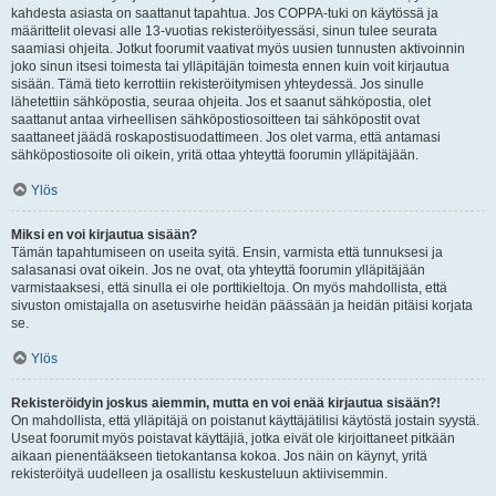
kahdesta asiasta on saattanut tapahtua. Jos COPPA-tuki on käytössä ja
määrittelit olevasi alle 13-vuotias rekisteröityessäsi, sinun tulee seurata
saamiasi ohjeita. Jotkut foorumit vaativat myös uusien tunnusten aktivoinnin
joko sinun itsesi toimesta tai ylläpitäjän toimesta ennen kuin voit kirjautua
sisään. Tämä tieto kerrottiin rekisteröitymisen yhteydessä. Jos sinulle
lähetettiin sähköpostia, seuraa ohjeita. Jos et saanut sähköpostia, olet
saattanut antaa virheellisen sähköpostiosoitteen tai sähköpostit ovat
saattaneet jäädä roskapostisuodattimeen. Jos olet varma, että antamasi
sähköpostiosoite oli oikein, yritä ottaa yhteyttä foorumin ylläpitäjään.
Ylös
Miksi en voi kirjautua sisään?
Tämän tapahtumiseen on useita syitä. Ensin, varmista että tunnuksesi ja
salasanasi ovat oikein. Jos ne ovat, ota yhteyttä foorumin ylläpitäjään
varmistaaksesi, että sinulla ei ole porttikieltoja. On myös mahdollista, että
sivuston omistajalla on asetusvirhe heidän päässään ja heidän pitäisi korjata
se.
Ylös
Rekisteröidyin joskus aiemmin, mutta en voi enää kirjautua sisään?!
On mahdollista, että ylläpitäjä on poistanut käyttäjätilisi käytöstä jostain syystä.
Useat foorumit myös poistavat käyttäjiä, jotka eivät ole kirjoittaneet pitkään
aikaan pienentääkseen tietokantansa kokoa. Jos näin on käynyt, yritä
rekisteröityä uudelleen ja osallistu keskusteluun aktiivisemmin.