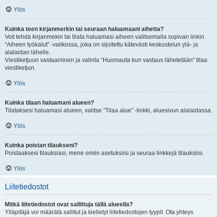
Ylös
Kuinka teen kirjanmerkin tai seuraan haluamaani aihetta?
Voit tehdä kirjanmekin tai tilata haluamasi aiheen valitsemalla sopivan linkin
“Aiheen työkalut” -valikossa, joka on sijoitettu kätevästi keskustelun ylä- ja
alalaidan lähelle.
Viestiketjuun vastaaminen ja valinta “Huomauta kun vastaus lähetetään” tilaa
viestiketjun.
Ylös
Kuinka tilaan haluamani alueen?
Tilataksesi haluamasi alueen, valitse “Tilaa alue” -linkki, aluesivun alalaidassa.
Ylös
Kuinka poistan tilaukseni?
Poistaaksesi tilauksiasi, mene omiin asetuksiisi ja seuraa linkkejä tilauksiisi.
Ylös
Liitetiedostot
Mitkä liitetiedostot ovat sallittuja tällä alueella?
Ylläpitäjä voi määrätä sallitut ja kielletyt liitetiedostojen tyypit. Ota yhteys