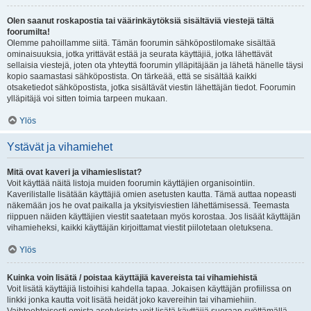
Olen saanut roskapostia tai väärinkäytöksiä sisältäviä viestejä tältä
foorumilta!
Olemme pahoillamme siitä. Tämän foorumin sähköpostilomake sisältää
ominaisuuksia, jotka yrittävät estää ja seurata käyttäjiä, jotka lähettävät
sellaisia viestejä, joten ota yhteyttä foorumin ylläpitäjään ja lähetä hänelle täysi
kopio saamastasi sähköpostista. On tärkeää, että se sisältää kaikki
otsaketiedot sähköpostista, jotka sisältävät viestin lähettäjän tiedot. Foorumin
ylläpitäjä voi sitten toimia tarpeen mukaan.
Ylös
Ystävät ja vihamiehet
Mitä ovat kaveri ja vihamieslistat?
Voit käyttää näitä listoja muiden foorumin käyttäjien organisointiin.
Kaverilistalle lisätään käyttäjiä omien asetusten kautta. Tämä auttaa nopeasti
näkemään jos he ovat paikalla ja yksityisviestien lähettämisessä. Teemasta
riippuen näiden käyttäjien viestit saatetaan myös korostaa. Jos lisäät käyttäjän
vihamieheksi, kaikki käyttäjän kirjoittamat viestit piilotetaan oletuksena.
Ylös
Kuinka voin lisätä / poistaa käyttäjiä kavereista tai vihamiehistä
Voit lisätä käyttäjiä listoihisi kahdella tapaa. Jokaisen käyttäjän profiilissa on
linkki jonka kautta voit lisätä heidät joko kavereihin tai vihamiehiin.