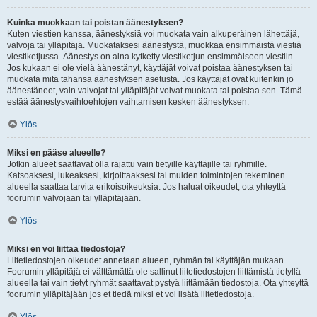
Kuinka muokkaan tai poistan äänestyksen?
Kuten viestien kanssa, äänestyksiä voi muokata vain alkuperäinen lähettäjä,
valvoja tai ylläpitäjä. Muokataksesi äänestystä, muokkaa ensimmäistä viestiä
viestiketjussa. Äänestys on aina kytketty viestiketjun ensimmäiseen viestiin.
Jos kukaan ei ole vielä äänestänyt, käyttäjät voivat poistaa äänestyksen tai
muokata mitä tahansa äänestyksen asetusta. Jos käyttäjät ovat kuitenkin jo
äänestäneet, vain valvojat tai ylläpitäjät voivat muokata tai poistaa sen. Tämä
estää äänestysvaihtoehtojen vaihtamisen kesken äänestyksen.
Ylös
Miksi en pääse alueelle?
Jotkin alueet saattavat olla rajattu vain tietyille käyttäjille tai ryhmille.
Katsoaksesi, lukeaksesi, kirjoittaaksesi tai muiden toimintojen tekeminen
alueella saattaa tarvita erikoisoikeuksia. Jos haluat oikeudet, ota yhteyttä
foorumin valvojaan tai ylläpitäjään.
Ylös
Miksi en voi liittää tiedostoja?
Liitetiedostojen oikeudet annetaan alueen, ryhmän tai käyttäjän mukaan.
Foorumin ylläpitäjä ei välttämättä ole sallinut liitetiedostojen liittämistä tietyllä
alueella tai vain tietyt ryhmät saattavat pystyä liittämään tiedostoja. Ota yhteyttä
foorumin ylläpitäjään jos et tiedä miksi et voi lisätä liitetiedostoja.