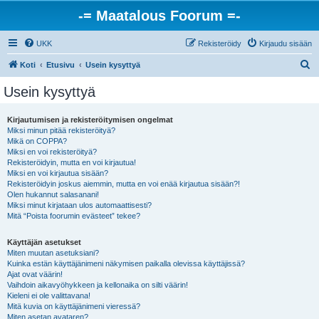
-= Maatalous Foorum =-
UKK
Rekisteröidy
Kirjaudu sisään
E
Koti
Etusivu
Usein kysyttyä
t
Usein kysyttyä
s
i
Kirjautumisen ja rekisteröitymisen ongelmat
Miksi minun pitää rekisteröityä?
Mikä on COPPA?
Miksi en voi rekisteröityä?
Rekisteröidyin, mutta en voi kirjautua!
Miksi en voi kirjautua sisään?
Rekisteröidyin joskus aiemmin, mutta en voi enää kirjautua sisään?!
Olen hukannut salasanani!
Miksi minut kirjataan ulos automaattisesti?
Mitä “Poista foorumin evästeet” tekee?
Käyttäjän asetukset
Miten muutan asetuksiani?
Kuinka estän käyttäjänimeni näkymisen paikalla olevissa käyttäjissä?
Ajat ovat väärin!
Vaihdoin aikavyöhykkeen ja kellonaika on silti väärin!
Kieleni ei ole valittavana!
Mitä kuvia on käyttäjänimeni vieressä?
Miten asetan avataren?