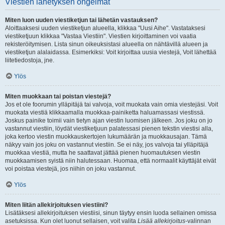
Viestien lähetyksen ongelmat
Miten luon uuden viestiketjun tai lähetän vastauksen?
Aloittaaksesi uuden viestiketjun alueella, klikkaa "Uusi Aihe". Vastataksesi
viestiketjuun klikkaa "Vastaa Viestiin". Viestien kirjoittaminen voi vaatia
rekisteröitymisen. Lista sinun oikeuksistasi alueella on nähtävillä alueen ja
viestiketjun alalaidassa. Esimerkiksi: Voit kirjoittaa uusia viestejä, Voit lähettää
liitetiedostoja, jne.
Ylös
Miten muokkaan tai poistan viestejä?
Jos et ole foorumin ylläpitäjä tai valvoja, voit muokata vain omia viestejäsi. Voit
muokata viestiä klikkaamalla muokkaa-painiketta haluamassasi viestissä.
Joskus painike toimii vain tietyn ajan viestin luomisen jälkeen. Jos joku on jo
vastannut viestiin, löydät viestiketjuun palatessasi pienen tekstin viestisi alla,
joka kertoo viestin muokkauskertojen lukumäärän ja muokkausajan. Tämä
näkyy vain jos joku on vastannut viestiin. Se ei näy, jos valvoja tai ylläpitäjä
muokkaa viestiä, mutta he saattavat jättää pienen huomautuksen viestin
muokkaamisen syistä niin halutessaan. Huomaa, että normaalit käyttäjät eivät
voi poistaa viestejä, jos niihin on joku vastannut.
Ylös
Miten liitän allekirjoituksen viestiini?
Lisätäksesi allekirjoituksen viestiisi, sinun täytyy ensin luoda sellainen omissa
asetuksissa. Kun olet luonut sellaisen, voit valita
Lisää allekirjoitus
-valinnan