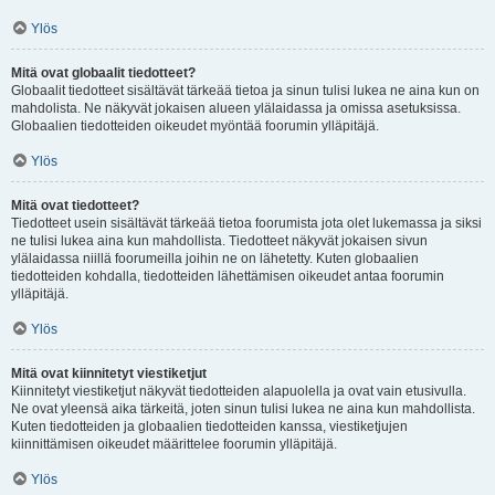
Ylös
Mitä ovat globaalit tiedotteet?
Globaalit tiedotteet sisältävät tärkeää tietoa ja sinun tulisi lukea ne aina kun on
mahdolista. Ne näkyvät jokaisen alueen ylälaidassa ja omissa asetuksissa.
Globaalien tiedotteiden oikeudet myöntää foorumin ylläpitäjä.
Ylös
Mitä ovat tiedotteet?
Tiedotteet usein sisältävät tärkeää tietoa foorumista jota olet lukemassa ja siksi
ne tulisi lukea aina kun mahdollista. Tiedotteet näkyvät jokaisen sivun
ylälaidassa niillä foorumeilla joihin ne on lähetetty. Kuten globaalien
tiedotteiden kohdalla, tiedotteiden lähettämisen oikeudet antaa foorumin
ylläpitäjä.
Ylös
Mitä ovat kiinnitetyt viestiketjut
Kiinnitetyt viestiketjut näkyvät tiedotteiden alapuolella ja ovat vain etusivulla.
Ne ovat yleensä aika tärkeitä, joten sinun tulisi lukea ne aina kun mahdollista.
Kuten tiedotteiden ja globaalien tiedotteiden kanssa, viestiketjujen
kiinnittämisen oikeudet määrittelee foorumin ylläpitäjä.
Ylös