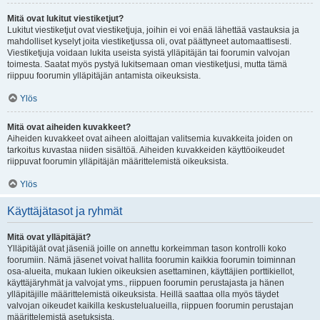
Mitä ovat lukitut viestiketjut?
Lukitut viestiketjut ovat viestiketjuja, joihin ei voi enää lähettää vastauksia ja
mahdolliset kyselyt joita viestiketjussa oli, ovat päättyneet automaattisesti.
Viestiketjuja voidaan lukita useista syistä ylläpitäjän tai foorumin valvojan
toimesta. Saatat myös pystyä lukitsemaan oman viestiketjusi, mutta tämä
riippuu foorumin ylläpitäjän antamista oikeuksista.
Ylös
Mitä ovat aiheiden kuvakkeet?
Aiheiden kuvakkeet ovat aiheen aloittajan valitsemia kuvakkeita joiden on
tarkoitus kuvastaa niiden sisältöä. Aiheiden kuvakkeiden käyttöoikeudet
riippuvat foorumin ylläpitäjän määrittelemistä oikeuksista.
Ylös
Käyttäjätasot ja ryhmät
Mitä ovat ylläpitäjät?
Ylläpitäjät ovat jäseniä joille on annettu korkeimman tason kontrolli koko
foorumiin. Nämä jäsenet voivat hallita foorumin kaikkia foorumin toiminnan
osa-alueita, mukaan lukien oikeuksien asettaminen, käyttäjien porttikiellot,
käyttäjäryhmät ja valvojat yms., riippuen foorumin perustajasta ja hänen
ylläpitäjille määrittelemistä oikeuksista. Heillä saattaa olla myös täydet
valvojan oikeudet kaikilla keskustelualueilla, riippuen foorumin perustajan
määrittelemistä asetuksista.