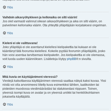
Ylös
Vaihdoin aikavyöhykkeen ja kellonaika on silti väärin!
Jos olet varmasti valinnut oikean aikavyöhykkeen ja aika on silti väärin, on
palvelimen kellonaika väärin. Ota yhteyttä ylläpitäjään korjataksesi ongelman.
Ylös
Kieleni ei ole valittavana!
Joko ylläpitäjä ei ole asentanut kielellesi kielipakettia tai kukaan ei ole
kääntänyt tätä foorumia kielellesi. Kokeile pyytää foorumin ylläpitäjältä, josko
hän voisi asentaa tarvitsemasi kielipaketin. Jos kielipakettia ei ole olemassa,
voit luoda uuden käännöksen. Lisätietoja löytyy
phpBB
®:n sivuilta.
Ylös
Mitä kuvia on käyttäjänimeni vieressä?
Viestejä katsottaessa käyttäjänimen vieressä saattaa näkyä kaksi kuvaa. Yksi
niistä voi olla arvonimeesi liitetty kuva esimerkiksi tähtien, laatikoiden tai
pisteiden muodossa viestimäärästäsi tai statuksestasi riippuen. Toinen,
yleensä isompi kuva on avatar ja on yleensä uniikki tai henkilökohtainen
jokaisella käyttäjällä.
Ylös