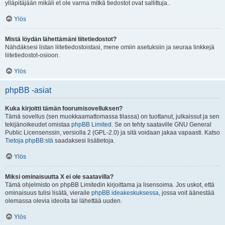
ylläpitäjään mikäli et ole varma mitkä tiedostot ovat sallittuja..
Ylös
Mistä löydän lähettämäni liitetiedostot?
Nähdäksesi listan liitetiedostoistasi, mene omiin asetuksiin ja seuraa linkkejä
liitetiedostot-osioon.
Ylös
phpBB -asiat
Kuka kirjoitti tämän foorumisovelluksen?
Tämä sovellus (sen muokkaamattomassa tilassa) on tuottanut, julkaissut ja sen
tekijänoikeudet omistaa
phpBB Limited
. Se on tehty saataville GNU General
Public Licensenssin, versiolla 2 (GPL-2.0) ja sitä voidaan jakaa vapaasti. Katso
Tietoja phpBB:stä
saadaksesi lisätietoja.
Ylös
Miksi ominaisuutta X ei ole saatavilla?
Tämä ohjelmisto on phpBB Limitedin kirjoittama ja lisensoima. Jos uskot, että
ominaisuus tulisi lisätä, vieraile
phpBB ideakeskuksessa
, jossa voit äänestää
olemassa olevia ideoita tai lähettää uuden.
Ylös