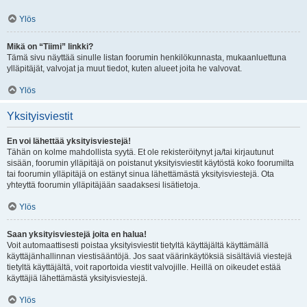
Ylös
Mikä on “Tiimi” linkki?
Tämä sivu näyttää sinulle listan foorumin henkilökunnasta, mukaanluettuna
ylläpitäjät, valvojat ja muut tiedot, kuten alueet joita he valvovat.
Ylös
Yksityisviestit
En voi lähettää yksityisviestejä!
Tähän on kolme mahdollista syytä. Et ole rekisteröitynyt ja/tai kirjautunut
sisään, foorumin ylläpitäjä on poistanut yksityisviestit käytöstä koko foorumilta
tai foorumin ylläpitäjä on estänyt sinua lähettämästä yksityisviestejä. Ota
yhteyttä foorumin ylläpitäjään saadaksesi lisätietoja.
Ylös
Saan yksityisviestejä joita en halua!
Voit automaattisesti poistaa yksityisviestit tietyltä käyttäjältä käyttämällä
käyttäjänhallinnan viestisääntöjä. Jos saat väärinkäytöksiä sisältäviä viestejä
tietyltä käyttäjältä, voit raportoida viestit valvojille. Heillä on oikeudet estää
käyttäjiä lähettämästä yksityisviestejä.
Ylös