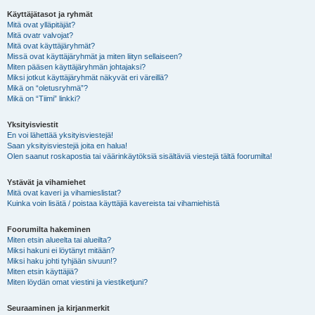
Käyttäjätasot ja ryhmät
Mitä ovat ylläpitäjät?
Mitä ovatr valvojat?
Mitä ovat käyttäjäryhmät?
Missä ovat käyttäjäryhmät ja miten liityn sellaiseen?
Miten pääsen käyttäjäryhmän johtajaksi?
Miksi jotkut käyttäjäryhmät näkyvät eri väreillä?
Mikä on “oletusryhmä”?
Mikä on “Tiimi” linkki?
Yksityisviestit
En voi lähettää yksityisviestejä!
Saan yksityisviestejä joita en halua!
Olen saanut roskapostia tai väärinkäytöksiä sisältäviä viestejä tältä foorumilta!
Ystävät ja vihamiehet
Mitä ovat kaveri ja vihamieslistat?
Kuinka voin lisätä / poistaa käyttäjiä kavereista tai vihamiehistä
Foorumilta hakeminen
Miten etsin alueelta tai alueilta?
Miksi hakuni ei löytänyt mitään?
Miksi haku johti tyhjään sivuun!?
Miten etsin käyttäjiä?
Miten löydän omat viestini ja viestiketjuni?
Seuraaminen ja kirjanmerkit