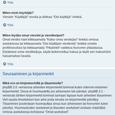
Ylös
Miten etsin käyttäjiä?
Vieraile “Käyttäjät”-sivulla ja klikkaa “Etsi käyttäjä”-linkkiä.
Ylös
Miten löydän omat viestini ja viestiketjuni?
Omat viestisi näet klikkaamalla “Katso omia viestejäsi”-linkkiä omissa
asetuksissa tai klikkaamalla “Etsi käyttäjän viesteistä”-linkkiä omalla
profiilisivullasi tai klikkaamalla “Pikalinkit”-valikkoa foorumin ylälaidassa.
Etsiäksesi omia viestiketjuja, käytä tarkennettua hakua ja täytä sen hakuehdot
haluamallasi tavalla.
Ylös
Seuraaminen ja kirjanmerkit
Mikä ero on kirjanmerkillä ja tilaamisella?
phpBB 3.0 -versiossa aiheiden kirjanmerkit toimivat kuten internet-selaimen
kirjanmerkit. Sinua ei huomautettu jos aiheeseen tuli päivitys. phpBB 3.1 -
versiosta lähtien kirjanmerkit toimivat samaan tapaan kuin aiheiden tilaaminen.
Voit saada ilmoituksen kun aihe josta sinulla on kirjanmerkki päivittyy.
Tilaaminen puolestaan huomauttaa sinua kun aiheeseen tai foorumiin tulee
päivitys. Huomautusten asetukset ja tilausten asetukset voidaan määrittää
omissa asetuksissa kohdassa “Omat asetukset”.