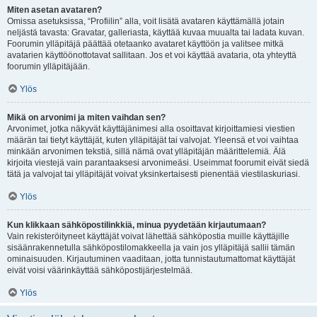
Miten asetan avataren?
Omissa asetuksissa, “Profiilin” alla, voit lisätä avataren käyttämällä jotain
neljästä tavasta: Gravatar, galleriasta, käyttää kuvaa muualta tai ladata kuvan.
Foorumin ylläpitäjä päättää otetaanko avataret käyttöön ja valitsee mitkä
avatarien käyttöönottotavat sallitaan. Jos et voi käyttää avataria, ota yhteyttä
foorumin ylläpitäjään.
Ylös
Mikä on arvonimi ja miten vaihdan sen?
Arvonimet, jotka näkyvät käyttäjänimesi alla osoittavat kirjoittamiesi viestien
määrän tai tietyt käyttäjät, kuten ylläpitäjät tai valvojat. Yleensä et voi vaihtaa
minkään arvonimen tekstiä, sillä nämä ovat ylläpitäjän määrittelemiä. Älä
kirjoita viestejä vain parantaaksesi arvonimeäsi. Useimmat foorumit eivät siedä
tätä ja valvojat tai ylläpitäjät voivat yksinkertaisesti pienentää viestilaskuriasi.
Ylös
Kun klikkaan sähköpostilinkkiä, minua pyydetään kirjautumaan?
Vain rekisteröityneet käyttäjät voivat lähettää sähköpostia muille käyttäjille
sisäänrakennetulla sähköpostilomakkeella ja vain jos ylläpitäjä sallii tämän
ominaisuuden. Kirjautuminen vaaditaan, jotta tunnistautumattomat käyttäjät
eivät voisi väärinkäyttää sähköpostijärjestelmää.
Ylös