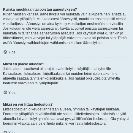
Kuinka muokkaan tai poistan äänestyksen?
Kuten viestien kanssa, äänestyksiä voi muokata vain alkuperäinen lähettäjä,
valvoja tai ylläpitäjä. Muokataksesi äänestystä, muokkaa ensimmäistä viestiä
viestiketjussa. Äänestys on aina kytketty viestiketjun ensimmäiseen viestiin.
Jos kukaan ei ole vielä äänestänyt, käyttäjät voivat poistaa äänestyksen tai
muokata mitä tahansa äänestyksen asetusta. Jos käyttäjät ovat kuitenkin jo
äänestäneet, vain valvojat tai ylläpitäjät voivat muokata tai poistaa sen. Tämä
estää äänestysvaihtoehtojen vaihtamisen kesken äänestyksen.
Ylös
Miksi en pääse alueelle?
Jotkin alueet saattavat olla rajattu vain tietyille käyttäjille tai ryhmille.
Katsoaksesi, lukeaksesi, kirjoittaaksesi tai muiden toimintojen tekeminen
alueella saattaa tarvita erikoisoikeuksia. Jos haluat oikeudet, ota yhteyttä
foorumin valvojaan tai ylläpitäjään.
Ylös
Miksi en voi liittää tiedostoja?
Liitetiedostojen oikeudet annetaan alueen, ryhmän tai käyttäjän mukaan.
Foorumin ylläpitäjä ei välttämättä ole sallinut liitetiedostojen liittämistä tietyllä
alueella tai vain tietyt ryhmät saattavat pystyä liittämään tiedostoja. Ota yhteyttä
foorumin ylläpitäjään jos et tiedä miksi et voi lisätä liitetiedostoja.