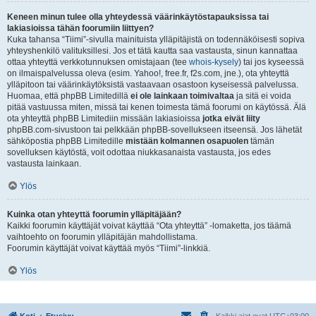
Keneen minun tulee olla yhteydessä väärinkäytöstapauksissa tai
lakiasioissa tähän foorumiin liittyen?
Kuka tahansa “Tiimi”-sivulla mainituista ylläpitäjistä on todennäköisesti sopiva
yhteyshenkilö valituksillesi. Jos et tätä kautta saa vastausta, sinun kannattaa
ottaa yhteyttä verkkotunnuksen omistajaan (tee
whois-kysely
) tai jos kyseessä
on ilmaispalvelussa oleva (esim. Yahoo!, free.fr, f2s.com, jne.), ota yhteyttä
ylläpitoon tai väärinkäytöksistä vastaavaan osastoon kyseisessä palvelussa.
Huomaa, että phpBB Limitedillä
ei ole lainkaan toimivaltaa
ja sitä ei voida
pitää vastuussa miten, missä tai kenen toimesta tämä foorumi on käytössä. Älä
ota yhteyttä phpBB Limitediin missään lakiasioissa
jotka eivät liity
phpBB.com-sivustoon tai pelkkään phpBB-sovellukseen itseensä. Jos lähetät
sähköpostia phpBB Limitedille
mistään kolmannen osapuolen
tämän
sovelluksen käytöstä, voit odottaa niukkasanaista vastausta, jos edes
vastausta lainkaan.
Ylös
Kuinka otan yhteyttä foorumin ylläpitäjään?
Kaikki foorumin käyttäjät voivat käyttää “Ota yhteyttä” -lomaketta, jos täämä
vaihtoehto on foorumin ylläpitäjän mahdollistama.
Foorumin käyttäjät voivat käyttää myös “Tiimi”-linkkiä.
Ylös