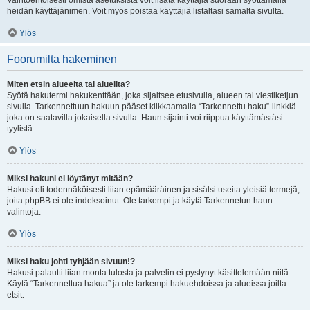
Vaihtoehtoisesti omista asetuksista voit lisätä käyttäjiä suoraan syöttämällä
heidän käyttäjänimen. Voit myös poistaa käyttäjiä listaltasi samalta sivulta.
Ylös
Foorumilta hakeminen
Miten etsin alueelta tai alueilta?
Syötä hakutermi hakukenttään, joka sijaitsee etusivulla, alueen tai viestiketjun
sivulla. Tarkennettuun hakuun pääset klikkaamalla “Tarkennettu haku”-linkkiä
joka on saatavilla jokaisella sivulla. Haun sijainti voi riippua käyttämästäsi
tyylistä.
Ylös
Miksi hakuni ei löytänyt mitään?
Hakusi oli todennäköisesti liian epämääräinen ja sisälsi useita yleisiä termejä,
joita phpBB ei ole indeksoinut. Ole tarkempi ja käytä Tarkennetun haun
valintoja.
Ylös
Miksi haku johti tyhjään sivuun!?
Hakusi palautti liian monta tulosta ja palvelin ei pystynyt käsittelemään niitä.
Käytä “Tarkennettua hakua” ja ole tarkempi hakuehdoissa ja alueissa joilta
etsit.