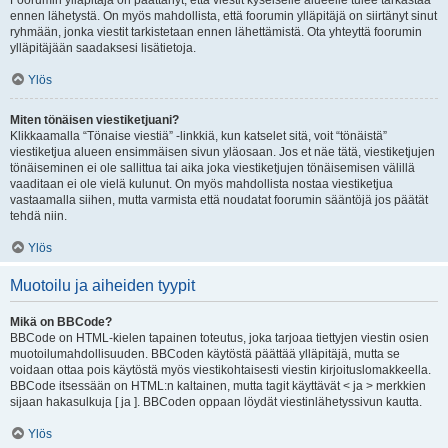
Foorumin ylläpitäjä on päättänyt, että viestit kyseiselle alueelle tulee tarkastaa
ennen lähetystä. On myös mahdollista, että foorumin ylläpitäjä on siirtänyt sinut
ryhmään, jonka viestit tarkistetaan ennen lähettämistä. Ota yhteyttä foorumin
ylläpitäjään saadaksesi lisätietoja.
Ylös
Miten tönäisen viestiketjuani?
Klikkaamalla “Tönaise viestiä” -linkkiä, kun katselet sitä, voit “tönäistä”
viestiketjua alueen ensimmäisen sivun yläosaan. Jos et näe tätä, viestiketjujen
tönäiseminen ei ole sallittua tai aika joka viestiketjujen tönäisemisen välillä
vaaditaan ei ole vielä kulunut. On myös mahdollista nostaa viestiketjua
vastaamalla siihen, mutta varmista että noudatat foorumin sääntöjä jos päätät
tehdä niin.
Ylös
Muotoilu ja aiheiden tyypit
Mikä on BBCode?
BBCode on HTML-kielen tapainen toteutus, joka tarjoaa tiettyjen viestin osien
muotoilumahdollisuuden. BBCoden käytöstä päättää ylläpitäjä, mutta se
voidaan ottaa pois käytöstä myös viestikohtaisesti viestin kirjoituslomakkeella.
BBCode itsessään on HTML:n kaltainen, mutta tagit käyttävät < ja > merkkien
sijaan hakasulkuja [ ja ]. BBCoden oppaan löydät viestinlähetyssivun kautta.
Ylös