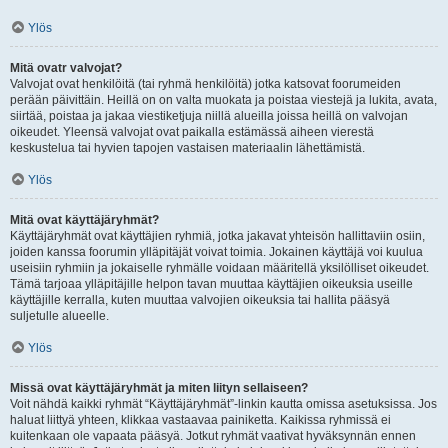
Ylös
Mitä ovatr valvojat?
Valvojat ovat henkilöitä (tai ryhmä henkilöitä) jotka katsovat foorumeiden
perään päivittäin. Heillä on on valta muokata ja poistaa viestejä ja lukita, avata,
siirtää, poistaa ja jakaa viestiketjuja niillä alueilla joissa heillä on valvojan
oikeudet. Yleensä valvojat ovat paikalla estämässä aiheen vierestä
keskustelua tai hyvien tapojen vastaisen materiaalin lähettämistä.
Ylös
Mitä ovat käyttäjäryhmät?
Käyttäjäryhmät ovat käyttäjien ryhmiä, jotka jakavat yhteisön hallittaviin osiin,
joiden kanssa foorumin ylläpitäjät voivat toimia. Jokainen käyttäjä voi kuulua
useisiin ryhmiin ja jokaiselle ryhmälle voidaan määritellä yksilölliset oikeudet.
Tämä tarjoaa ylläpitäjille helpon tavan muuttaa käyttäjien oikeuksia useille
käyttäjille kerralla, kuten muuttaa valvojien oikeuksia tai hallita pääsyä
suljetulle alueelle.
Ylös
Missä ovat käyttäjäryhmät ja miten liityn sellaiseen?
Voit nähdä kaikki ryhmät “Käyttäjäryhmät”-linkin kautta omissa asetuksissa. Jos
haluat liittyä yhteen, klikkaa vastaavaa painiketta. Kaikissa ryhmissä ei
kuitenkaan ole vapaata pääsyä. Jotkut ryhmät vaativat hyväksynnän ennen