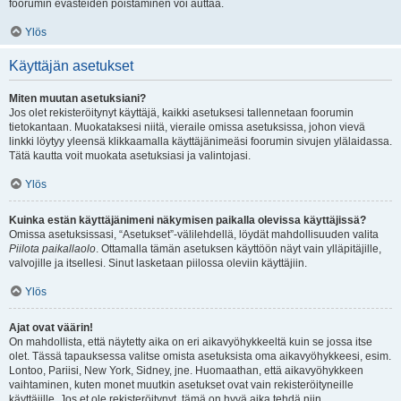
foorumin evästeiden poistaminen voi auttaa.
Ylös
Käyttäjän asetukset
Miten muutan asetuksiani?
Jos olet rekisteröitynyt käyttäjä, kaikki asetuksesi tallennetaan foorumin
tietokantaan. Muokataksesi niitä, vieraile omissa asetuksissa, johon vievä
linkki löytyy yleensä klikkaamalla käyttäjänimeäsi foorumin sivujen ylälaidassa.
Tätä kautta voit muokata asetuksiasi ja valintojasi.
Ylös
Kuinka estän käyttäjänimeni näkymisen paikalla olevissa käyttäjissä?
Omissa asetuksissasi, “Asetukset”-välilehdellä, löydät mahdollisuuden valita
Piilota paikallaolo
. Ottamalla tämän asetuksen käyttöön näyt vain ylläpitäjille,
valvojille ja itsellesi. Sinut lasketaan piilossa oleviin käyttäjiin.
Ylös
Ajat ovat väärin!
On mahdollista, että näytetty aika on eri aikavyöhykkeeltä kuin se jossa itse
olet. Tässä tapauksessa valitse omista asetuksista oma aikavyöhykkeesi, esim.
Lontoo, Pariisi, New York, Sidney, jne. Huomaathan, että aikavyöhykkeen
vaihtaminen, kuten monet muutkin asetukset ovat vain rekisteröityneille
käyttäjille. Jos et ole rekisteröitynyt, tämä on hyvä aika tehdä niin.