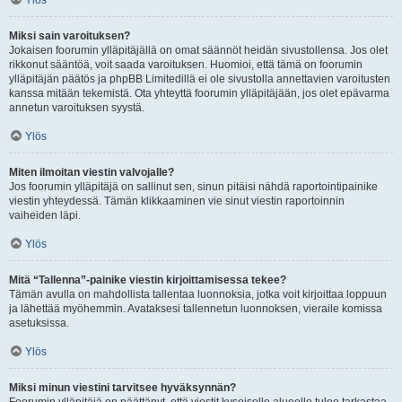
Ylös
Miksi sain varoituksen?
Jokaisen foorumin ylläpitäjällä on omat säännöt heidän sivustollensa. Jos olet
rikkonut sääntöä, voit saada varoituksen. Huomioi, että tämä on foorumin
ylläpitäjän päätös ja phpBB Limitedillä ei ole sivustolla annettavien varoitusten
kanssa mitään tekemistä. Ota yhteyttä foorumin ylläpitäjään, jos olet epävarma
annetun varoituksen syystä.
Ylös
Miten ilmoitan viestin valvojalle?
Jos foorumin ylläpitäjä on sallinut sen, sinun pitäisi nähdä raportointipainike
viestin yhteydessä. Tämän klikkaaminen vie sinut viestin raportoinnin
vaiheiden läpi.
Ylös
Mitä “Tallenna”-painike viestin kirjoittamisessa tekee?
Tämän avulla on mahdollista tallentaa luonnoksia, jotka voit kirjoittaa loppuun
ja lähettää myöhemmin. Avataksesi tallennetun luonnoksen, vieraile komissa
asetuksissa.
Ylös
Miksi minun viestini tarvitsee hyväksynnän?