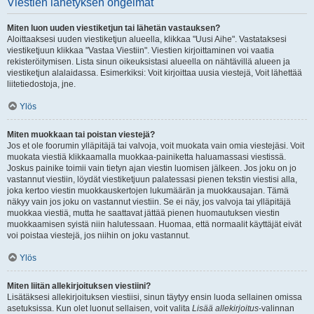
Viestien lähetyksen ongelmat
Miten luon uuden viestiketjun tai lähetän vastauksen?
Aloittaaksesi uuden viestiketjun alueella, klikkaa "Uusi Aihe". Vastataksesi
viestiketjuun klikkaa "Vastaa Viestiin". Viestien kirjoittaminen voi vaatia
rekisteröitymisen. Lista sinun oikeuksistasi alueella on nähtävillä alueen ja
viestiketjun alalaidassa. Esimerkiksi: Voit kirjoittaa uusia viestejä, Voit lähettää
liitetiedostoja, jne.
Ylös
Miten muokkaan tai poistan viestejä?
Jos et ole foorumin ylläpitäjä tai valvoja, voit muokata vain omia viestejäsi. Voit
muokata viestiä klikkaamalla muokkaa-painiketta haluamassasi viestissä.
Joskus painike toimii vain tietyn ajan viestin luomisen jälkeen. Jos joku on jo
vastannut viestiin, löydät viestiketjuun palatessasi pienen tekstin viestisi alla,
joka kertoo viestin muokkauskertojen lukumäärän ja muokkausajan. Tämä
näkyy vain jos joku on vastannut viestiin. Se ei näy, jos valvoja tai ylläpitäjä
muokkaa viestiä, mutta he saattavat jättää pienen huomautuksen viestin
muokkaamisen syistä niin halutessaan. Huomaa, että normaalit käyttäjät eivät
voi poistaa viestejä, jos niihin on joku vastannut.
Ylös
Miten liitän allekirjoituksen viestiini?
Lisätäksesi allekirjoituksen viestiisi, sinun täytyy ensin luoda sellainen omissa
asetuksissa. Kun olet luonut sellaisen, voit valita
Lisää allekirjoitus
-valinnan