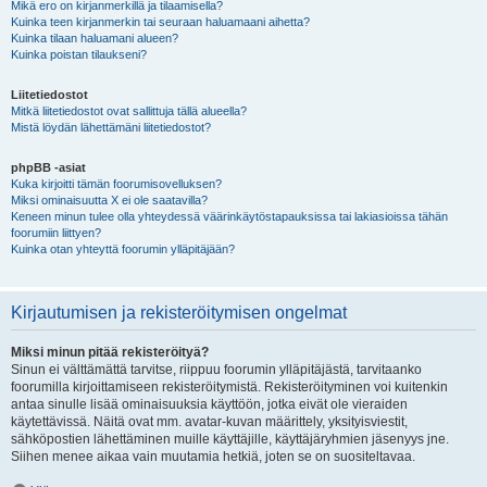
Mikä ero on kirjanmerkillä ja tilaamisella?
Kuinka teen kirjanmerkin tai seuraan haluamaani aihetta?
Kuinka tilaan haluamani alueen?
Kuinka poistan tilaukseni?
Liitetiedostot
Mitkä liitetiedostot ovat sallittuja tällä alueella?
Mistä löydän lähettämäni liitetiedostot?
phpBB -asiat
Kuka kirjoitti tämän foorumisovelluksen?
Miksi ominaisuutta X ei ole saatavilla?
Keneen minun tulee olla yhteydessä väärinkäytöstapauksissa tai lakiasioissa tähän
foorumiin liittyen?
Kuinka otan yhteyttä foorumin ylläpitäjään?
Kirjautumisen ja rekisteröitymisen ongelmat
Miksi minun pitää rekisteröityä?
Sinun ei välttämättä tarvitse, riippuu foorumin ylläpitäjästä, tarvitaanko
foorumilla kirjoittamiseen rekisteröitymistä. Rekisteröityminen voi kuitenkin
antaa sinulle lisää ominaisuuksia käyttöön, jotka eivät ole vieraiden
käytettävissä. Näitä ovat mm. avatar-kuvan määrittely, yksityisviestit,
sähköpostien lähettäminen muille käyttäjille, käyttäjäryhmien jäsenyys jne.
Siihen menee aikaa vain muutamia hetkiä, joten se on suositeltavaa.