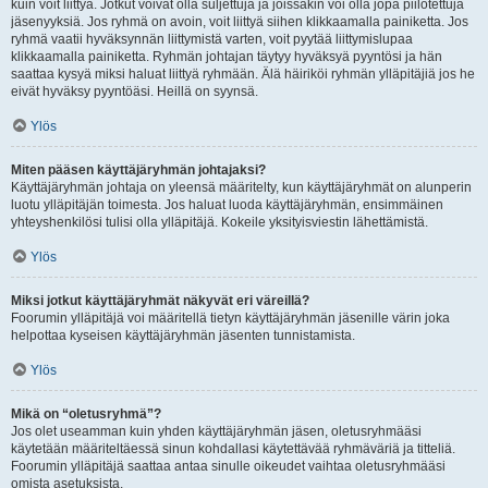
kuin voit liittyä. Jotkut voivat olla suljettuja ja joissakin voi olla jopa piilotettuja
jäsenyyksiä. Jos ryhmä on avoin, voit liittyä siihen klikkaamalla painiketta. Jos
ryhmä vaatii hyväksynnän liittymistä varten, voit pyytää liittymislupaa
klikkaamalla painiketta. Ryhmän johtajan täytyy hyväksyä pyyntösi ja hän
saattaa kysyä miksi haluat liittyä ryhmään. Älä häiriköi ryhmän ylläpitäjiä jos he
eivät hyväksy pyyntöäsi. Heillä on syynsä.
Ylös
Miten pääsen käyttäjäryhmän johtajaksi?
Käyttäjäryhmän johtaja on yleensä määritelty, kun käyttäjäryhmät on alunperin
luotu ylläpitäjän toimesta. Jos haluat luoda käyttäjäryhmän, ensimmäinen
yhteyshenkilösi tulisi olla ylläpitäjä. Kokeile yksityisviestin lähettämistä.
Ylös
Miksi jotkut käyttäjäryhmät näkyvät eri väreillä?
Foorumin ylläpitäjä voi määritellä tietyn käyttäjäryhmän jäsenille värin joka
helpottaa kyseisen käyttäjäryhmän jäsenten tunnistamista.
Ylös
Mikä on “oletusryhmä”?
Jos olet useamman kuin yhden käyttäjäryhmän jäsen, oletusryhmääsi
käytetään määriteltäessä sinun kohdallasi käytettävää ryhmäväriä ja titteliä.
Foorumin ylläpitäjä saattaa antaa sinulle oikeudet vaihtaa oletusryhmääsi
omista asetuksista.