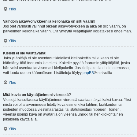
Ylös
Vaihdoin aikavyöhykkeen ja kellonaika on silti väärin!
Jos olet varmasti valinnut oikean aikavyöhykkeen ja aika on silti väärin, on
palvelimen kellonaika väärin. Ota yhteyttä ylläpitäjään korjataksesi ongelman.
Ylös
Kieleni ei ole valittavana!
Joko ylläpitäjä ei ole asentanut kielellesi kielipakettia tai kukaan ei ole
kääntänyt tätä foorumia kielellesi. Kokeile pyytää foorumin ylläpitäjältä, josko
hän voisi asentaa tarvitsemasi kielipaketin. Jos kielipakettia ei ole olemassa,
voit luoda uuden käännöksen. Lisätietoja löytyy
phpBB
®:n sivuilta.
Ylös
Mitä kuvia on käyttäjänimeni vieressä?
Viestejä katsottaessa käyttäjänimen vieressä saattaa näkyä kaksi kuvaa. Yksi
niistä voi olla arvonimeesi liitetty kuva esimerkiksi tähtien, laatikoiden tai
pisteiden muodossa viestimäärästäsi tai statuksestasi riippuen. Toinen,
yleensä isompi kuva on avatar ja on yleensä uniikki tai henkilökohtainen
jokaisella käyttäjällä.
Ylös