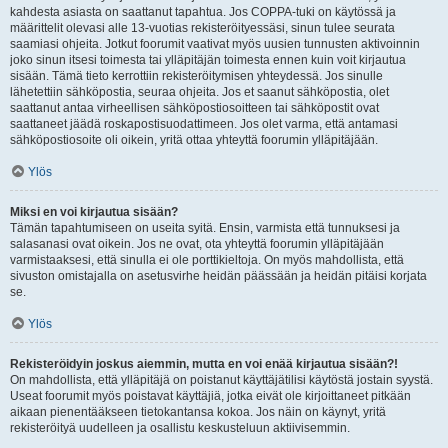
kahdesta asiasta on saattanut tapahtua. Jos COPPA-tuki on käytössä ja
määrittelit olevasi alle 13-vuotias rekisteröityessäsi, sinun tulee seurata
saamiasi ohjeita. Jotkut foorumit vaativat myös uusien tunnusten aktivoinnin
joko sinun itsesi toimesta tai ylläpitäjän toimesta ennen kuin voit kirjautua
sisään. Tämä tieto kerrottiin rekisteröitymisen yhteydessä. Jos sinulle
lähetettiin sähköpostia, seuraa ohjeita. Jos et saanut sähköpostia, olet
saattanut antaa virheellisen sähköpostiosoitteen tai sähköpostit ovat
saattaneet jäädä roskapostisuodattimeen. Jos olet varma, että antamasi
sähköpostiosoite oli oikein, yritä ottaa yhteyttä foorumin ylläpitäjään.
Ylös
Miksi en voi kirjautua sisään?
Tämän tapahtumiseen on useita syitä. Ensin, varmista että tunnuksesi ja
salasanasi ovat oikein. Jos ne ovat, ota yhteyttä foorumin ylläpitäjään
varmistaaksesi, että sinulla ei ole porttikieltoja. On myös mahdollista, että
sivuston omistajalla on asetusvirhe heidän päässään ja heidän pitäisi korjata
se.
Ylös
Rekisteröidyin joskus aiemmin, mutta en voi enää kirjautua sisään?!
On mahdollista, että ylläpitäjä on poistanut käyttäjätilisi käytöstä jostain syystä.
Useat foorumit myös poistavat käyttäjiä, jotka eivät ole kirjoittaneet pitkään
aikaan pienentääkseen tietokantansa kokoa. Jos näin on käynyt, yritä
rekisteröityä uudelleen ja osallistu keskusteluun aktiivisemmin.