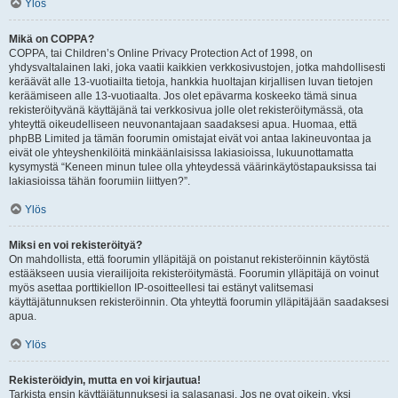
Ylös
Mikä on COPPA?
COPPA, tai Children’s Online Privacy Protection Act of 1998, on
yhdysvaltalainen laki, joka vaatii kaikkien verkkosivustojen, jotka mahdollisesti
keräävät alle 13-vuotiailta tietoja, hankkia huoltajan kirjallisen luvan tietojen
keräämiseen alle 13-vuotiaalta. Jos olet epävarma koskeeko tämä sinua
rekisteröityvänä käyttäjänä tai verkkosivua jolle olet rekisteröitymässä, ota
yhteyttä oikeudelliseen neuvonantajaan saadaksesi apua. Huomaa, että
phpBB Limited ja tämän foorumin omistajat eivät voi antaa lakineuvontaa ja
eivät ole yhteyshenkilöitä minkäänlaisissa lakiasioissa, lukuunottamatta
kysymystä “Keneen minun tulee olla yhteydessä väärinkäytöstapauksissa tai
lakiasioissa tähän foorumiin liittyen?”.
Ylös
Miksi en voi rekisteröityä?
On mahdollista, että foorumin ylläpitäjä on poistanut rekisteröinnin käytöstä
estääkseen uusia vierailijoita rekisteröitymästä. Foorumin ylläpitäjä on voinut
myös asettaa porttikiellon IP-osoitteellesi tai estänyt valitsemasi
käyttäjätunnuksen rekisteröinnin. Ota yhteyttä foorumin ylläpitäjään saadaksesi
apua.
Ylös
Rekisteröidyin, mutta en voi kirjautua!
Tarkista ensin käyttäjätunnuksesi ja salasanasi. Jos ne ovat oikein, yksi