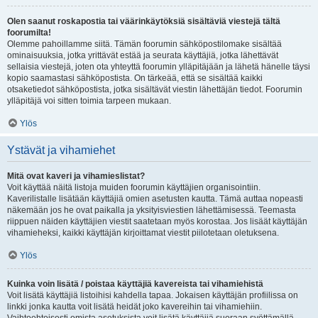
Olen saanut roskapostia tai väärinkäytöksiä sisältäviä viestejä tältä
foorumilta!
Olemme pahoillamme siitä. Tämän foorumin sähköpostilomake sisältää
ominaisuuksia, jotka yrittävät estää ja seurata käyttäjiä, jotka lähettävät
sellaisia viestejä, joten ota yhteyttä foorumin ylläpitäjään ja lähetä hänelle täysi
kopio saamastasi sähköpostista. On tärkeää, että se sisältää kaikki
otsaketiedot sähköpostista, jotka sisältävät viestin lähettäjän tiedot. Foorumin
ylläpitäjä voi sitten toimia tarpeen mukaan.
Ylös
Ystävät ja vihamiehet
Mitä ovat kaveri ja vihamieslistat?
Voit käyttää näitä listoja muiden foorumin käyttäjien organisointiin.
Kaverilistalle lisätään käyttäjiä omien asetusten kautta. Tämä auttaa nopeasti
näkemään jos he ovat paikalla ja yksityisviestien lähettämisessä. Teemasta
riippuen näiden käyttäjien viestit saatetaan myös korostaa. Jos lisäät käyttäjän
vihamieheksi, kaikki käyttäjän kirjoittamat viestit piilotetaan oletuksena.
Ylös
Kuinka voin lisätä / poistaa käyttäjiä kavereista tai vihamiehistä
Voit lisätä käyttäjiä listoihisi kahdella tapaa. Jokaisen käyttäjän profiilissa on
linkki jonka kautta voit lisätä heidät joko kavereihin tai vihamiehiin.