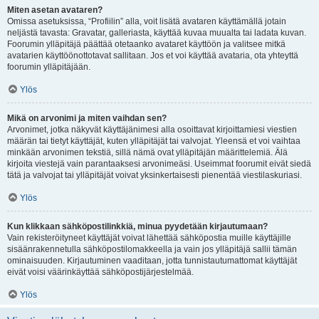
Miten asetan avataren?
Omissa asetuksissa, “Profiilin” alla, voit lisätä avataren käyttämällä jotain
neljästä tavasta: Gravatar, galleriasta, käyttää kuvaa muualta tai ladata kuvan.
Foorumin ylläpitäjä päättää otetaanko avataret käyttöön ja valitsee mitkä
avatarien käyttöönottotavat sallitaan. Jos et voi käyttää avataria, ota yhteyttä
foorumin ylläpitäjään.
Ylös
Mikä on arvonimi ja miten vaihdan sen?
Arvonimet, jotka näkyvät käyttäjänimesi alla osoittavat kirjoittamiesi viestien
määrän tai tietyt käyttäjät, kuten ylläpitäjät tai valvojat. Yleensä et voi vaihtaa
minkään arvonimen tekstiä, sillä nämä ovat ylläpitäjän määrittelemiä. Älä
kirjoita viestejä vain parantaaksesi arvonimeäsi. Useimmat foorumit eivät siedä
tätä ja valvojat tai ylläpitäjät voivat yksinkertaisesti pienentää viestilaskuriasi.
Ylös
Kun klikkaan sähköpostilinkkiä, minua pyydetään kirjautumaan?
Vain rekisteröityneet käyttäjät voivat lähettää sähköpostia muille käyttäjille
sisäänrakennetulla sähköpostilomakkeella ja vain jos ylläpitäjä sallii tämän
ominaisuuden. Kirjautuminen vaaditaan, jotta tunnistautumattomat käyttäjät
eivät voisi väärinkäyttää sähköpostijärjestelmää.
Ylös