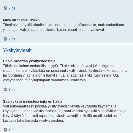
Ylös
Mikä on “Tiimi” linkki?
Tämä sivu näyttää sinulle listan foorumin henkilökunnasta, mukaanluettuna
ylläpitäjät, valvojat ja muut tiedot, kuten alueet joita he valvovat.
Ylös
Yksityisviestit
En voi lähettää yksityisviestejä!
Tähän on kolme mahdollista syytä. Et ole rekisteröitynyt ja/tai kirjautunut
sisään, foorumin ylläpitäjä on poistanut yksityisviestit käytöstä koko foorumilta
tai foorumin ylläpitäjä on estänyt sinua lähettämästä yksityisviestejä. Ota
yhteyttä foorumin ylläpitäjään saadaksesi lisätietoja.
Ylös
Saan yksityisviestejä joita en halua!
Voit automaattisesti poistaa yksityisviestit tietyltä käyttäjältä käyttämällä
käyttäjänhallinnan viestisääntöjä. Jos saat väärinkäytöksiä sisältäviä viestejä
tietyltä käyttäjältä, voit raportoida viestit valvojille. Heillä on oikeudet estää
käyttäjiä lähettämästä yksityisviestejä.
Ylös