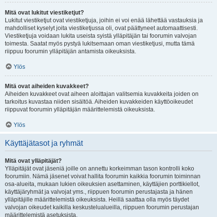
Mitä ovat lukitut viestiketjut?
Lukitut viestiketjut ovat viestiketjuja, joihin ei voi enää lähettää vastauksia ja
mahdolliset kyselyt joita viestiketjussa oli, ovat päättyneet automaattisesti.
Viestiketjuja voidaan lukita useista syistä ylläpitäjän tai foorumin valvojan
toimesta. Saatat myös pystyä lukitsemaan oman viestiketjusi, mutta tämä
riippuu foorumin ylläpitäjän antamista oikeuksista.
Ylös
Mitä ovat aiheiden kuvakkeet?
Aiheiden kuvakkeet ovat aiheen aloittajan valitsemia kuvakkeita joiden on
tarkoitus kuvastaa niiden sisältöä. Aiheiden kuvakkeiden käyttöoikeudet
riippuvat foorumin ylläpitäjän määrittelemistä oikeuksista.
Ylös
Käyttäjätasot ja ryhmät
Mitä ovat ylläpitäjät?
Ylläpitäjät ovat jäseniä joille on annettu korkeimman tason kontrolli koko
foorumiin. Nämä jäsenet voivat hallita foorumin kaikkia foorumin toiminnan
osa-alueita, mukaan lukien oikeuksien asettaminen, käyttäjien porttikiellot,
käyttäjäryhmät ja valvojat yms., riippuen foorumin perustajasta ja hänen
ylläpitäjille määrittelemistä oikeuksista. Heillä saattaa olla myös täydet
valvojan oikeudet kaikilla keskustelualueilla, riippuen foorumin perustajan
määrittelemistä asetuksista.