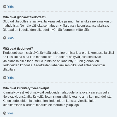
Ylös
Mitä ovat globaalit tiedotteet?
Globaalit tiedotteet sisältävät tärkeää tietoa ja sinun tulisi lukea ne aina kun on
mahdolista. Ne näkyvät jokaisen alueen ylälaidassa ja omissa asetuksissa.
Globaalien tiedotteiden oikeudet myöntää foorumin ylläpitäjä.
Ylös
Mitä ovat tiedotteet?
Tiedotteet usein sisältävät tärkeää tietoa foorumista jota olet lukemassa ja siksi
ne tulisi lukea aina kun mahdollista. Tiedotteet näkyvät jokaisen sivun
ylälaidassa niillä foorumeilla joihin ne on lähetetty. Kuten globaalien
tiedotteiden kohdalla, tiedotteiden lähettämisen oikeudet antaa foorumin
ylläpitäjä.
Ylös
Mitä ovat kiinnitetyt viestiketjut
Kiinnitetyt viestiketjut näkyvät tiedotteiden alapuolella ja ovat vain etusivulla.
Ne ovat yleensä aika tärkeitä, joten sinun tulisi lukea ne aina kun mahdollista.
Kuten tiedotteiden ja globaalien tiedotteiden kanssa, viestiketjujen
kiinnittämisen oikeudet määrittelee foorumin ylläpitäjä.
Ylös