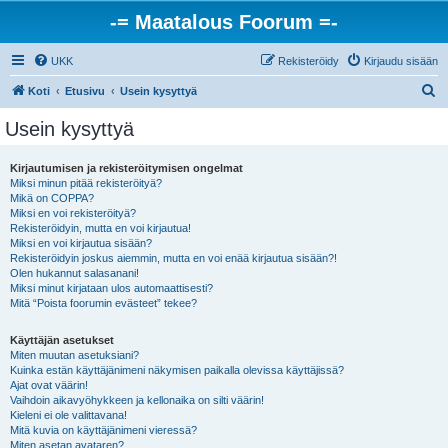
-= Maatalous Foorum =-
UKK
Rekisteröidy
Kirjaudu sisään
E
Koti
Etusivu
Usein kysyttyä
t
Usein kysyttyä
s
i
Kirjautumisen ja rekisteröitymisen ongelmat
Miksi minun pitää rekisteröityä?
Mikä on COPPA?
Miksi en voi rekisteröityä?
Rekisteröidyin, mutta en voi kirjautua!
Miksi en voi kirjautua sisään?
Rekisteröidyin joskus aiemmin, mutta en voi enää kirjautua sisään?!
Olen hukannut salasanani!
Miksi minut kirjataan ulos automaattisesti?
Mitä “Poista foorumin evästeet” tekee?
Käyttäjän asetukset
Miten muutan asetuksiani?
Kuinka estän käyttäjänimeni näkymisen paikalla olevissa käyttäjissä?
Ajat ovat väärin!
Vaihdoin aikavyöhykkeen ja kellonaika on silti väärin!
Kieleni ei ole valittavana!
Mitä kuvia on käyttäjänimeni vieressä?
Miten asetan avataren?