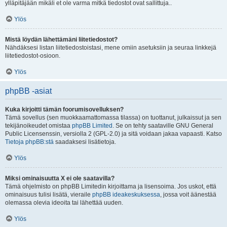
ylläpitäjään mikäli et ole varma mitkä tiedostot ovat sallittuja..
Ylös
Mistä löydän lähettämäni liitetiedostot?
Nähdäksesi listan liitetiedostoistasi, mene omiin asetuksiin ja seuraa linkkejä
liitetiedostot-osioon.
Ylös
phpBB -asiat
Kuka kirjoitti tämän foorumisovelluksen?
Tämä sovellus (sen muokkaamattomassa tilassa) on tuottanut, julkaissut ja sen
tekijänoikeudet omistaa
phpBB Limited
. Se on tehty saataville GNU General
Public Licensenssin, versiolla 2 (GPL-2.0) ja sitä voidaan jakaa vapaasti. Katso
Tietoja phpBB:stä
saadaksesi lisätietoja.
Ylös
Miksi ominaisuutta X ei ole saatavilla?
Tämä ohjelmisto on phpBB Limitedin kirjoittama ja lisensoima. Jos uskot, että
ominaisuus tulisi lisätä, vieraile
phpBB ideakeskuksessa
, jossa voit äänestää
olemassa olevia ideoita tai lähettää uuden.
Ylös