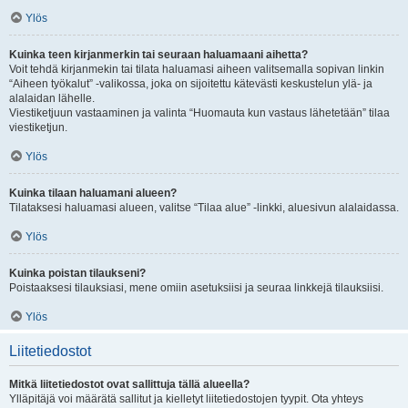
Ylös
Kuinka teen kirjanmerkin tai seuraan haluamaani aihetta?
Voit tehdä kirjanmekin tai tilata haluamasi aiheen valitsemalla sopivan linkin
“Aiheen työkalut” -valikossa, joka on sijoitettu kätevästi keskustelun ylä- ja
alalaidan lähelle.
Viestiketjuun vastaaminen ja valinta “Huomauta kun vastaus lähetetään” tilaa
viestiketjun.
Ylös
Kuinka tilaan haluamani alueen?
Tilataksesi haluamasi alueen, valitse “Tilaa alue” -linkki, aluesivun alalaidassa.
Ylös
Kuinka poistan tilaukseni?
Poistaaksesi tilauksiasi, mene omiin asetuksiisi ja seuraa linkkejä tilauksiisi.
Ylös
Liitetiedostot
Mitkä liitetiedostot ovat sallittuja tällä alueella?
Ylläpitäjä voi määrätä sallitut ja kielletyt liitetiedostojen tyypit. Ota yhteys