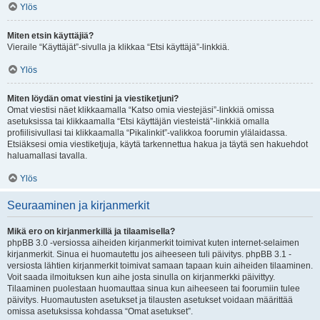
Ylös
Miten etsin käyttäjiä?
Vieraile “Käyttäjät”-sivulla ja klikkaa “Etsi käyttäjä”-linkkiä.
Ylös
Miten löydän omat viestini ja viestiketjuni?
Omat viestisi näet klikkaamalla “Katso omia viestejäsi”-linkkiä omissa
asetuksissa tai klikkaamalla “Etsi käyttäjän viesteistä”-linkkiä omalla
profiilisivullasi tai klikkaamalla “Pikalinkit”-valikkoa foorumin ylälaidassa.
Etsiäksesi omia viestiketjuja, käytä tarkennettua hakua ja täytä sen hakuehdot
haluamallasi tavalla.
Ylös
Seuraaminen ja kirjanmerkit
Mikä ero on kirjanmerkillä ja tilaamisella?
phpBB 3.0 -versiossa aiheiden kirjanmerkit toimivat kuten internet-selaimen
kirjanmerkit. Sinua ei huomautettu jos aiheeseen tuli päivitys. phpBB 3.1 -
versiosta lähtien kirjanmerkit toimivat samaan tapaan kuin aiheiden tilaaminen.
Voit saada ilmoituksen kun aihe josta sinulla on kirjanmerkki päivittyy.
Tilaaminen puolestaan huomauttaa sinua kun aiheeseen tai foorumiin tulee
päivitys. Huomautusten asetukset ja tilausten asetukset voidaan määrittää
omissa asetuksissa kohdassa “Omat asetukset”.