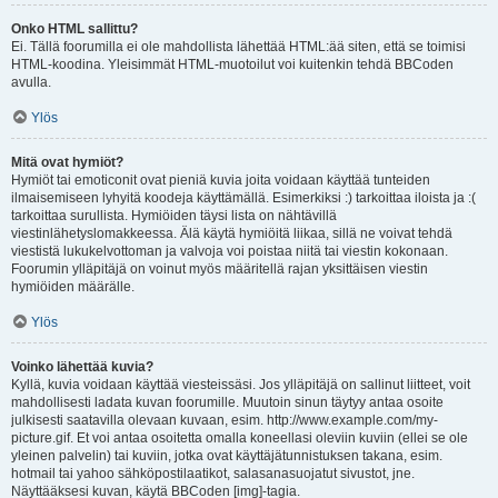
Onko HTML sallittu?
Ei. Tällä foorumilla ei ole mahdollista lähettää HTML:ää siten, että se toimisi
HTML-koodina. Yleisimmät HTML-muotoilut voi kuitenkin tehdä BBCoden
avulla.
Ylös
Mitä ovat hymiöt?
Hymiöt tai emoticonit ovat pieniä kuvia joita voidaan käyttää tunteiden
ilmaisemiseen lyhyitä koodeja käyttämällä. Esimerkiksi :) tarkoittaa iloista ja :(
tarkoittaa surullista. Hymiöiden täysi lista on nähtävillä
viestinlähetyslomakkeessa. Älä käytä hymiöitä liikaa, sillä ne voivat tehdä
viestistä lukukelvottoman ja valvoja voi poistaa niitä tai viestin kokonaan.
Foorumin ylläpitäjä on voinut myös määritellä rajan yksittäisen viestin
hymiöiden määrälle.
Ylös
Voinko lähettää kuvia?
Kyllä, kuvia voidaan käyttää viesteissäsi. Jos ylläpitäjä on sallinut liitteet, voit
mahdollisesti ladata kuvan foorumille. Muutoin sinun täytyy antaa osoite
julkisesti saatavilla olevaan kuvaan, esim. http://www.example.com/my-
picture.gif. Et voi antaa osoitetta omalla koneellasi oleviin kuviin (ellei se ole
yleinen palvelin) tai kuviin, jotka ovat käyttäjätunnistuksen takana, esim.
hotmail tai yahoo sähköpostilaatikot, salasanasuojatut sivustot, jne.
Näyttääksesi kuvan, käytä BBCoden [img]-tagia.