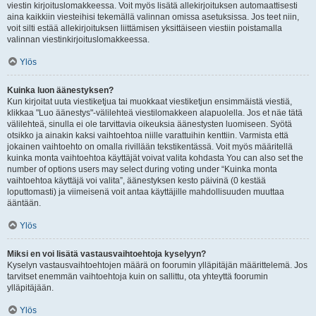
viestin kirjoituslomakkeessa. Voit myös lisätä allekirjoituksen automaattisesti
aina kaikkiin viesteihisi tekemällä valinnan omissa asetuksissa. Jos teet niin,
voit silti estää allekirjoituksen liittämisen yksittäiseen viestiin poistamalla
valinnan viestinkirjoituslomakkeessa.
Ylös
Kuinka luon äänestyksen?
Kun kirjoitat uuta viestiketjua tai muokkaat viestiketjun ensimmäistä viestiä,
klikkaa "Luo äänestys"-välilehteä viestilomakkeen alapuolella. Jos et näe tätä
välilehteä, sinulla ei ole tarvittavia oikeuksia äänestysten luomiseen. Syötä
otsikko ja ainakin kaksi vaihtoehtoa niille varattuihin kenttiin. Varmista että
jokainen vaihtoehto on omalla rivillään tekstikentässä. Voit myös määritellä
kuinka monta vaihtoehtoa käyttäjät voivat valita kohdasta You can also set the
number of options users may select during voting under “Kuinka monta
vaihtoehtoa käyttäjä voi valita”, äänestyksen kesto päivinä (0 kestää
loputtomasti) ja viimeisenä voit antaa käyttäjille mahdollisuuden muuttaa
ääntään.
Ylös
Miksi en voi lisätä vastausvaihtoehtoja kyselyyn?
Kyselyn vastausvaihtoehtojen määrä on foorumin ylläpitäjän määrittelemä. Jos
tarvitset enemmän vaihtoehtoja kuin on sallittu, ota yhteyttä foorumin
ylläpitäjään.
Ylös