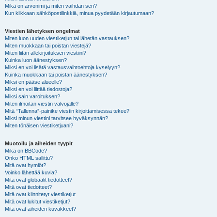
Mikä on arvonimi ja miten vaihdan sen?
Kun klikkaan sähköpostilinkkiä, minua pyydetään kirjautumaan?
Viestien lähetyksen ongelmat
Miten luon uuden viestiketjun tai lähetän vastauksen?
Miten muokkaan tai poistan viestejä?
Miten liitän allekirjoituksen viestiini?
Kuinka luon äänestyksen?
Miksi en voi lisätä vastausvaihtoehtoja kyselyyn?
Kuinka muokkaan tai poistan äänestyksen?
Miksi en pääse alueelle?
Miksi en voi liittää tiedostoja?
Miksi sain varoituksen?
Miten ilmoitan viestin valvojalle?
Mitä “Tallenna”-painike viestin kirjoittamisessa tekee?
Miksi minun viestini tarvitsee hyväksynnän?
Miten tönäisen viestiketjuani?
Muotoilu ja aiheiden tyypit
Mikä on BBCode?
Onko HTML sallittu?
Mitä ovat hymiöt?
Voinko lähettää kuvia?
Mitä ovat globaalit tiedotteet?
Mitä ovat tiedotteet?
Mitä ovat kiinnitetyt viestiketjut
Mitä ovat lukitut viestiketjut?
Mitä ovat aiheiden kuvakkeet?