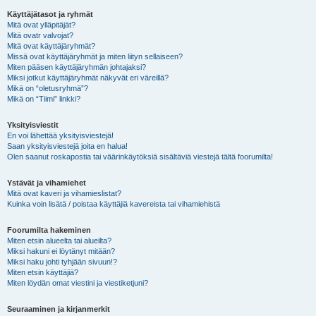
Käyttäjätasot ja ryhmät
Mitä ovat ylläpitäjät?
Mitä ovatr valvojat?
Mitä ovat käyttäjäryhmät?
Missä ovat käyttäjäryhmät ja miten liityn sellaiseen?
Miten pääsen käyttäjäryhmän johtajaksi?
Miksi jotkut käyttäjäryhmät näkyvät eri väreillä?
Mikä on “oletusryhmä”?
Mikä on “Tiimi” linkki?
Yksityisviestit
En voi lähettää yksityisviestejä!
Saan yksityisviestejä joita en halua!
Olen saanut roskapostia tai väärinkäytöksiä sisältäviä viestejä tältä foorumilta!
Ystävät ja vihamiehet
Mitä ovat kaveri ja vihamieslistat?
Kuinka voin lisätä / poistaa käyttäjiä kavereista tai vihamiehistä
Foorumilta hakeminen
Miten etsin alueelta tai alueilta?
Miksi hakuni ei löytänyt mitään?
Miksi haku johti tyhjään sivuun!?
Miten etsin käyttäjiä?
Miten löydän omat viestini ja viestiketjuni?
Seuraaminen ja kirjanmerkit