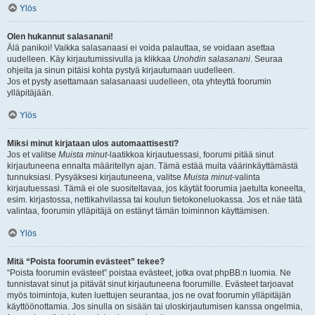
Ylös
Olen hukannut salasanani!
Älä panikoi! Vaikka salasanaasi ei voida palauttaa, se voidaan asettaa
uudelleen. Käy kirjautumissivulla ja klikkaa
Unohdin salasanani
. Seuraa
ohjeita ja sinun pitäisi kohta pystyä kirjautumaan uudelleen.
Jos et pysty asettamaan salasanaasi uudelleen, ota yhteyttä foorumin
ylläpitäjään.
Ylös
Miksi minut kirjataan ulos automaattisesti?
Jos et valitse
Muista minut
-laatikkoa kirjautuessasi, foorumi pitää sinut
kirjautuneena ennalta määritellyn ajan. Tämä estää muita väärinkäyttämästä
tunnuksiasi. Pysyäksesi kirjautuneena, valitse
Muista minut
-valinta
kirjautuessasi. Tämä ei ole suositeltavaa, jos käytät foorumia jaetulta koneelta,
esim. kirjastossa, nettikahvilassa tai koulun tietokoneluokassa. Jos et näe tätä
valintaa, foorumin ylläpitäjä on estänyt tämän toiminnon käyttämisen.
Ylös
Mitä “Poista foorumin evästeet” tekee?
“Poista foorumin evästeet” poistaa evästeet, jotka ovat phpBB:n luomia. Ne
tunnistavat sinut ja pitävät sinut kirjautuneena foorumille. Evästeet tarjoavat
myös toimintoja, kuten luettujen seurantaa, jos ne ovat foorumin ylläpitäjän
käyttöönottamia. Jos sinulla on sisään tai uloskirjautumisen kanssa ongelmia,