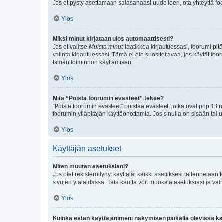
Jos et pysty asettamaan salasanaasi uudelleen, ota yhteyttä foo
Ylös
Miksi minut kirjataan ulos automaattisesti?
Jos et valitse
Muista minut
-laatikkoa kirjautuessasi, foorumi pi
valinta kirjautuessasi. Tämä ei ole suositeltavaa, jos käytät foo
tämän toiminnon käyttämisen.
Ylös
Mitä “Poista foorumin evästeet” tekee?
“Poista foorumin evästeet” poistaa evästeet, jotka ovat phpBB:n 
foorumin ylläpitäjän käyttöönottamia. Jos sinulla on sisään ta
Ylös
Käyttäjän asetukset
Miten muutan asetuksiani?
Jos olet rekisteröitynyt käyttäjä, kaikki asetuksesi tallennetaa
sivujen ylälaidassa. Tätä kautta voit muokata asetuksiasi ja vali
Ylös
Kuinka estän käyttäjänimeni näkymisen paikalla olevissa kä