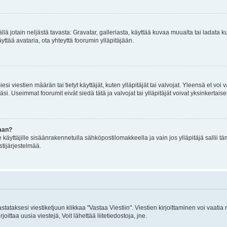
mällä jotain neljästä tavasta: Gravatar, galleriasta, käyttää kuvaa muualta tai ladata
äyttää avataria, ota yhteyttä foorumin ylläpitäjään.
iesi viestien määrän tai tietyt käyttäjät, kuten ylläpitäjät tai valvojat. Yleensä et vo
i. Useimmat foorumit eivät siedä tätä ja valvojat tai ylläpitäjät voivat yksinkertaise
aan?
le käyttäjille sisäänrakennetulla sähköpostilomakkeella ja vain jos ylläpitäjä sallii
stijärjestelmää.
stataksesi viestiketjuun klikkaa "Vastaa Viestiin". Viestien kirjoittaminen voi vaatia
joittaa uusia viestejä, Voit lähettää liitetiedostoja, jne.