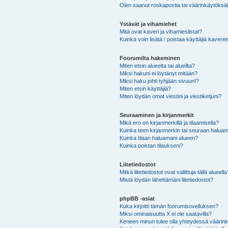
Olen saanut roskapostia tai väärinkäytöksiä s
Ystävät ja vihamiehet
Mitä ovat kaveri ja vihamieslistat?
Kuinka voin lisätä / poistaa käyttäjiä kaverei
Foorumilta hakeminen
Miten etsin alueelta tai alueilta?
Miksi hakuni ei löytänyt mitään?
Miksi haku johti tyhjään sivuun!?
Miten etsin käyttäjiä?
Miten löydän omat viestini ja viestiketjuni?
Seuraaminen ja kirjanmerkit
Mikä ero on kirjanmerkillä ja tilaamisella?
Kuinka teen kirjanmerkin tai seuraan haluam
Kuinka tilaan haluamani alueen?
Kuinka poistan tilaukseni?
Liitetiedostot
Mitkä liitetiedostot ovat sallittuja tällä alueell
Mistä löydän lähettämäni liitetiedostot?
phpBB -asiat
Kuka kirjoitti tämän foorumisovelluksen?
Miksi ominaisuutta X ei ole saatavilla?
Keneen minun tulee olla yhteydessä väärinkäy