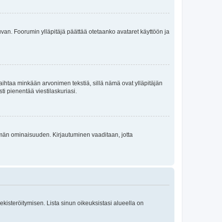
 kuvan. Foorumin ylläpitäjä päättää otetaanko avataret käyttöön ja
i vaihtaa minkään arvonimen tekstiä, sillä nämä ovat ylläpitäjän
sti pienentää viestilaskuriasi.
 tämän ominaisuuden. Kirjautuminen vaaditaan, jotta
 rekisteröitymisen. Lista sinun oikeuksistasi alueella on