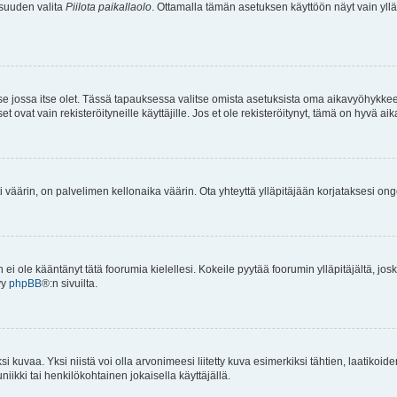
isuuden valita
Piilota paikallaolo
. Ottamalla tämän asetuksen käyttöön näyt vain ylläpit
 se jossa itse olet. Tässä tapauksessa valitse omista asetuksista oma aikavyöhykke
vat vain rekisteröityneille käyttäjille. Jos et ole rekisteröitynyt, tämä on hyvä aik
i väärin, on palvelimen kellonaika väärin. Ota yhteyttä ylläpitäjään korjataksesi on
an ei ole kääntänyt tätä foorumia kielellesi. Kokeile pyytää foorumin ylläpitäjältä, jos
yy
phpBB
®:n sivuilta.
 kuvaa. Yksi niistä voi olla arvonimeesi liitetty kuva esimerkiksi tähtien, laatikoid
iikki tai henkilökohtainen jokaisella käyttäjällä.