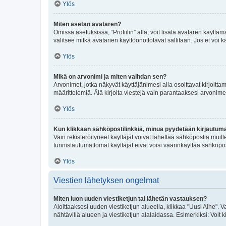
Ylös
Miten asetan avataren?
Omissa asetuksissa, “Profiilin” alla, voit lisätä avataren käyttä
valitsee mitkä avatarien käyttöönottotavat sallitaan. Jos et voi k
Ylös
Mikä on arvonimi ja miten vaihdan sen?
Arvonimet, jotka näkyvät käyttäjänimesi alla osoittavat kirjoittam
määrittelemiä. Älä kirjoita viestejä vain parantaaksesi arvonimeäs
Ylös
Kun klikkaan sähköpostilinkkiä, minua pyydetään kirjautum
Vain rekisteröityneet käyttäjät voivat lähettää sähköpostia muil
tunnistautumattomat käyttäjät eivät voisi väärinkäyttää sähköpo
Ylös
Viestien lähetyksen ongelmat
Miten luon uuden viestiketjun tai lähetän vastauksen?
Aloittaaksesi uuden viestiketjun alueella, klikkaa "Uusi Aihe". Va
nähtävillä alueen ja viestiketjun alalaidassa. Esimerkiksi: Voit kir