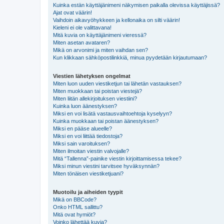
Kuinka estän käyttäjänimeni näkymisen paikalla olevissa käyttäjissä?
Ajat ovat väärin!
Vaihdoin aikavyöhykkeen ja kellonaika on silti väärin!
Kieleni ei ole valittavana!
Mitä kuvia on käyttäjänimeni vieressä?
Miten asetan avataren?
Mikä on arvonimi ja miten vaihdan sen?
Kun klikkaan sähköpostilinkkiä, minua pyydetään kirjautumaan?
Viestien lähetyksen ongelmat
Miten luon uuden viestiketjun tai lähetän vastauksen?
Miten muokkaan tai poistan viestejä?
Miten liitän allekirjoituksen viestiini?
Kuinka luon äänestyksen?
Miksi en voi lisätä vastausvaihtoehtoja kyselyyn?
Kuinka muokkaan tai poistan äänestyksen?
Miksi en pääse alueelle?
Miksi en voi liittää tiedostoja?
Miksi sain varoituksen?
Miten ilmoitan viestin valvojalle?
Mitä “Tallenna”-painike viestin kirjoittamisessa tekee?
Miksi minun viestini tarvitsee hyväksynnän?
Miten tönäisen viestiketjuani?
Muotoilu ja aiheiden tyypit
Mikä on BBCode?
Onko HTML sallittu?
Mitä ovat hymiöt?
Voinko lähettää kuvia?