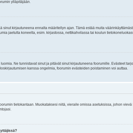
rumin ylläpitäjään.
tää sinut kirjautuneena ennalta määritellyn ajan. Tämä estää muita väärinkäyttämäs
rumia jaetulta koneelta, esim. kirjastossa, nettikahvilassa tai koulun tietokoneluokas
luomia. Ne tunnistavat sinut ja pitävät sinut kirjautuneena foorumille. Evästeet tarj
i uloskirjautumisen kanssa ongelmia, foorumin evästeiden poistaminen voi auttaa.
n foorumin tietokantaan. Muokataksesi niitä, vieraile omissa asetuksissa, johon vievä
ntojasi.
yttäjissä?