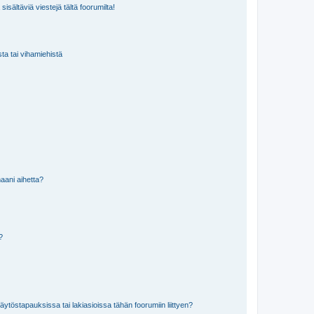
isältäviä viestejä tältä foorumilta!
sta tai vihamiehistä
aani aihetta?
a?
töstapauksissa tai lakiasioissa tähän foorumiin liittyen?