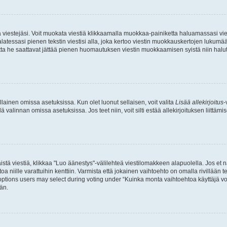
ia viestejäsi. Voit muokata viestiä klikkaamalla muokkaa-painiketta haluamassasi vies
n palatessasi pienen tekstin viestisi alla, joka kertoo viestin muokkauskertojen luk
 mutta he saattavat jättää pienen huomautuksen viestin muokkaamisen syistä niin halu
ellainen omissa asetuksissa. Kun olet luonut sellaisen, voit valita
Lisää allekirjoitus
-
lä valinnan omissa asetuksissa. Jos teet niin, voit silti estää allekirjoituksen liittäm
stä viestiä, klikkaa "Luo äänestys"-välilehteä viestilomakkeen alapuolella. Jos et näe
a niille varattuihin kenttiin. Varmista että jokainen vaihtoehto on omalla rivillään
 options users may select during voting under “Kuinka monta vaihtoehtoa käyttäjä voi
än.