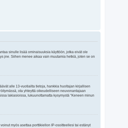
 antaa sinulle lisää ominaisuuksia käyttöön, jotka eivät ole
enyys jne. Siihen menee aikaa vain muutamia hetkiä, joten se on
vät alle 13-vuotiailta tietoja, hankkia huoltajan kirjallisen
teröitymässä, ota yhteyttä oikeudelliseen neuvonantajaan
isissa lakiasioissa, lukuunottamatta kysymystä “Keneen minun
oinut myös asettaa porttikiellon IP-osoitteellesi tai estänyt