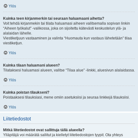
Ylös
Kuinka teen kirjanmerkin tai seuraan haluamaani aihetta?
Voit tehdä kirjanmekin tai tilata haluamasi aiheen valitsemalla sopivan linkin
“Aiheen työkalut” -valikossa, joka on sijoitettu kätevästi keskustelun ylä- ja
alalaidan lähelle.
Viestiketjuun vastaaminen ja valinta “Huomauta kun vastaus lähetetään” tilaa
viestiketjun.
Ylös
Kuinka tilaan haluamani alueen?
Tilataksesi haluamasi alueen, valitse “Tilaa alue” -linkki, aluesivun alalaidassa.
Ylös
Kuinka poistan tilaukseni?
Poistaaksesi tilauksiasi, mene omiin asetuksiisi ja seuraa linkkejä tilauksiisi.
Ylös
Liitetiedostot
Mitkä liitetiedostot ovat sallittuja tällä alueella?
Ylläpitäjä voi määrätä sallitut ja kielletyt liitetiedostojen tyypit. Ota yhteys