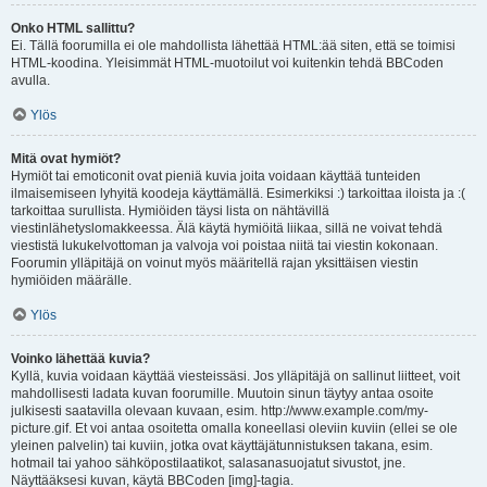
Onko HTML sallittu?
Ei. Tällä foorumilla ei ole mahdollista lähettää HTML:ää siten, että se toimisi
HTML-koodina. Yleisimmät HTML-muotoilut voi kuitenkin tehdä BBCoden
avulla.
Ylös
Mitä ovat hymiöt?
Hymiöt tai emoticonit ovat pieniä kuvia joita voidaan käyttää tunteiden
ilmaisemiseen lyhyitä koodeja käyttämällä. Esimerkiksi :) tarkoittaa iloista ja :(
tarkoittaa surullista. Hymiöiden täysi lista on nähtävillä
viestinlähetyslomakkeessa. Älä käytä hymiöitä liikaa, sillä ne voivat tehdä
viestistä lukukelvottoman ja valvoja voi poistaa niitä tai viestin kokonaan.
Foorumin ylläpitäjä on voinut myös määritellä rajan yksittäisen viestin
hymiöiden määrälle.
Ylös
Voinko lähettää kuvia?
Kyllä, kuvia voidaan käyttää viesteissäsi. Jos ylläpitäjä on sallinut liitteet, voit
mahdollisesti ladata kuvan foorumille. Muutoin sinun täytyy antaa osoite
julkisesti saatavilla olevaan kuvaan, esim. http://www.example.com/my-
picture.gif. Et voi antaa osoitetta omalla koneellasi oleviin kuviin (ellei se ole
yleinen palvelin) tai kuviin, jotka ovat käyttäjätunnistuksen takana, esim.
hotmail tai yahoo sähköpostilaatikot, salasanasuojatut sivustot, jne.
Näyttääksesi kuvan, käytä BBCoden [img]-tagia.