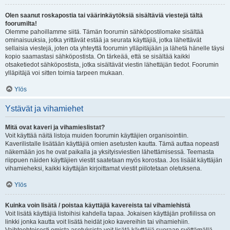
Olen saanut roskapostia tai väärinkäytöksiä sisältäviä viestejä tältä
foorumilta!
Olemme pahoillamme siitä. Tämän foorumin sähköpostilomake sisältää
ominaisuuksia, jotka yrittävät estää ja seurata käyttäjiä, jotka lähettävät
sellaisia viestejä, joten ota yhteyttä foorumin ylläpitäjään ja lähetä hänelle täysi
kopio saamastasi sähköpostista. On tärkeää, että se sisältää kaikki
otsaketiedot sähköpostista, jotka sisältävät viestin lähettäjän tiedot. Foorumin
ylläpitäjä voi sitten toimia tarpeen mukaan.
Ylös
Ystävät ja vihamiehet
Mitä ovat kaveri ja vihamieslistat?
Voit käyttää näitä listoja muiden foorumin käyttäjien organisointiin.
Kaverilistalle lisätään käyttäjiä omien asetusten kautta. Tämä auttaa nopeasti
näkemään jos he ovat paikalla ja yksityisviestien lähettämisessä. Teemasta
riippuen näiden käyttäjien viestit saatetaan myös korostaa. Jos lisäät käyttäjän
vihamieheksi, kaikki käyttäjän kirjoittamat viestit piilotetaan oletuksena.
Ylös
Kuinka voin lisätä / poistaa käyttäjiä kavereista tai vihamiehistä
Voit lisätä käyttäjiä listoihisi kahdella tapaa. Jokaisen käyttäjän profiilissa on
linkki jonka kautta voit lisätä heidät joko kavereihin tai vihamiehiin.