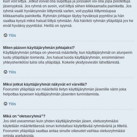
kuin voit liittyä. Jotkut voivat olla suljettuja ja joissakin voi olla jopa piilotettuja
jäsenyyksiä. Jos ryhmä on avoin, voit liittyä siihen klikkaamalla painiketta. Jos
ryhmä vaatii hyväksynnän liittymistä varten, voit pyytää liittymislupaa
klikkaamalla painiketta. Ryhmän johtajan täytyy hyväksyä pyyntösi ja hän
saattaa kysyä miksi haluat liittyä ryhmään. Älä häiriköi ryhmän ylläpitäjiä jos he
eivät hyväksy pyyntöäsi. Heillä on syynsä.
Ylös
Miten pääsen käyttäjäryhmän johtajaksi?
Käyttäjäryhmän johtaja on yleensä määritelty, kun käyttäjäryhmät on alunperin
luotu ylläpitäjän toimesta. Jos haluat luoda käyttäjäryhmän, ensimmäinen
yhteyshenkilösi tulisi olla ylläpitäjä. Kokeile yksityisviestin lähettämistä.
Ylös
Miksi jotkut käyttäjäryhmät näkyvät eri väreillä?
Foorumin ylläpitäjä voi määritellä tietyn käyttäjäryhmän jäsenille värin joka
helpottaa kyseisen käyttäjäryhmän jäsenten tunnistamista.
Ylös
Mikä on “oletusryhmä”?
Jos olet useamman kuin yhden käyttäjäryhmän jäsen, oletusryhmääsi
käytetään määriteltäessä sinun kohdallasi käytettävää ryhmäväriä ja titteliä.
Foorumin ylläpitäjä saattaa antaa sinulle oikeudet vaihtaa oletusryhmääsi
omista asetuksista.