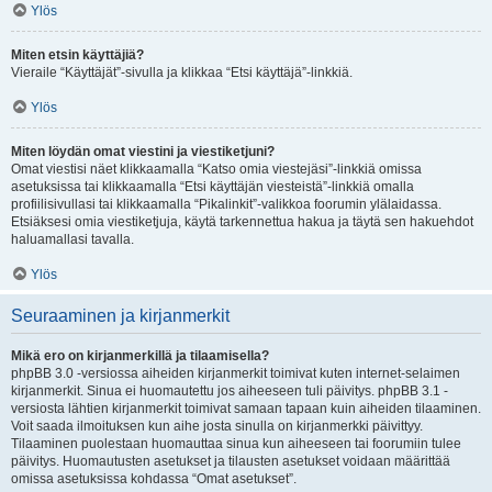
Ylös
Miten etsin käyttäjiä?
Vieraile “Käyttäjät”-sivulla ja klikkaa “Etsi käyttäjä”-linkkiä.
Ylös
Miten löydän omat viestini ja viestiketjuni?
Omat viestisi näet klikkaamalla “Katso omia viestejäsi”-linkkiä omissa
asetuksissa tai klikkaamalla “Etsi käyttäjän viesteistä”-linkkiä omalla
profiilisivullasi tai klikkaamalla “Pikalinkit”-valikkoa foorumin ylälaidassa.
Etsiäksesi omia viestiketjuja, käytä tarkennettua hakua ja täytä sen hakuehdot
haluamallasi tavalla.
Ylös
Seuraaminen ja kirjanmerkit
Mikä ero on kirjanmerkillä ja tilaamisella?
phpBB 3.0 -versiossa aiheiden kirjanmerkit toimivat kuten internet-selaimen
kirjanmerkit. Sinua ei huomautettu jos aiheeseen tuli päivitys. phpBB 3.1 -
versiosta lähtien kirjanmerkit toimivat samaan tapaan kuin aiheiden tilaaminen.
Voit saada ilmoituksen kun aihe josta sinulla on kirjanmerkki päivittyy.
Tilaaminen puolestaan huomauttaa sinua kun aiheeseen tai foorumiin tulee
päivitys. Huomautusten asetukset ja tilausten asetukset voidaan määrittää
omissa asetuksissa kohdassa “Omat asetukset”.