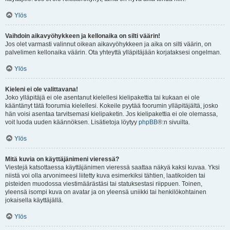
Ylös
Vaihdoin aikavyöhykkeen ja kellonaika on silti väärin!
Jos olet varmasti valinnut oikean aikavyöhykkeen ja aika on silti väärin, on
palvelimen kellonaika väärin. Ota yhteyttä ylläpitäjään korjataksesi ongelman.
Ylös
Kieleni ei ole valittavana!
Joko ylläpitäjä ei ole asentanut kielellesi kielipakettia tai kukaan ei ole
kääntänyt tätä foorumia kielellesi. Kokeile pyytää foorumin ylläpitäjältä, josko
hän voisi asentaa tarvitsemasi kielipaketin. Jos kielipakettia ei ole olemassa,
voit luoda uuden käännöksen. Lisätietoja löytyy
phpBB
®:n sivuilta.
Ylös
Mitä kuvia on käyttäjänimeni vieressä?
Viestejä katsottaessa käyttäjänimen vieressä saattaa näkyä kaksi kuvaa. Yksi
niistä voi olla arvonimeesi liitetty kuva esimerkiksi tähtien, laatikoiden tai
pisteiden muodossa viestimäärästäsi tai statuksestasi riippuen. Toinen,
yleensä isompi kuva on avatar ja on yleensä uniikki tai henkilökohtainen
jokaisella käyttäjällä.
Ylös