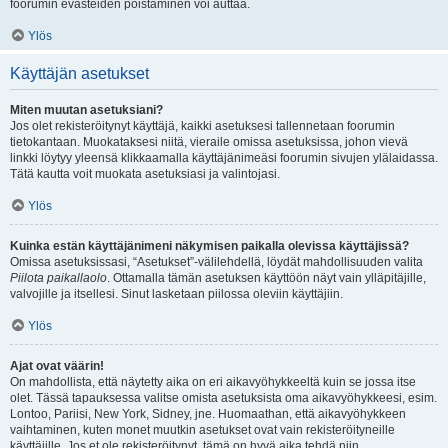
foorumin evästeiden poistaminen voi auttaa.
Ylös
Käyttäjän asetukset
Miten muutan asetuksiani?
Jos olet rekisteröitynyt käyttäjä, kaikki asetuksesi tallennetaan foorumin
tietokantaan. Muokataksesi niitä, vieraile omissa asetuksissa, johon vievä
linkki löytyy yleensä klikkaamalla käyttäjänimeäsi foorumin sivujen ylälaidassa.
Tätä kautta voit muokata asetuksiasi ja valintojasi.
Ylös
Kuinka estän käyttäjänimeni näkymisen paikalla olevissa käyttäjissä?
Omissa asetuksissasi, “Asetukset”-välilehdellä, löydät mahdollisuuden valita
Piilota paikallaolo
. Ottamalla tämän asetuksen käyttöön näyt vain ylläpitäjille,
valvojille ja itsellesi. Sinut lasketaan piilossa oleviin käyttäjiin.
Ylös
Ajat ovat väärin!
On mahdollista, että näytetty aika on eri aikavyöhykkeeltä kuin se jossa itse
olet. Tässä tapauksessa valitse omista asetuksista oma aikavyöhykkeesi, esim.
Lontoo, Pariisi, New York, Sidney, jne. Huomaathan, että aikavyöhykkeen
vaihtaminen, kuten monet muutkin asetukset ovat vain rekisteröityneille
käyttäjille. Jos et ole rekisteröitynyt, tämä on hyvä aika tehdä niin.