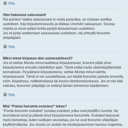
Ylös
Olen hukannut salasanani!
Älä panikoi! Vaikka salasanaasi ei voida palauttaa, se voidaan asettaa
uudelleen. Käy kirjautumissivulla ja klikkaa
Unohdin salasanani
. Seuraa
ohjeita ja sinun pitäisi kohta pystyä kirjautumaan uudelleen.
Jos et pysty asettamaan salasanaasi uudelleen, ota yhteyttä foorumin
ylläpitäjään.
Ylös
Miksi minut kirjataan ulos automaattisesti?
Jos et valitse
Muista minut
-laatikkoa kirjautuessasi, foorumi pitää sinut
kirjautuneena ennalta määritellyn ajan. Tämä estää muita väärinkäyttämästä
tunnuksiasi. Pysyäksesi kirjautuneena, valitse
Muista minut
-valinta
kirjautuessasi. Tämä ei ole suositeltavaa, jos käytät foorumia jaetulta koneelta,
esim. kirjastossa, nettikahvilassa tai koulun tietokoneluokassa. Jos et näe tätä
valintaa, foorumin ylläpitäjä on estänyt tämän toiminnon käyttämisen.
Ylös
Mitä “Poista foorumin evästeet” tekee?
“Poista foorumin evästeet” poistaa evästeet, jotka ovat phpBB:n luomia. Ne
tunnistavat sinut ja pitävät sinut kirjautuneena foorumille. Evästeet tarjoavat
myös toimintoja, kuten luettujen seurantaa, jos ne ovat foorumin ylläpitäjän
käyttöönottamia. Jos sinulla on sisään tai uloskirjautumisen kanssa ongelmia,