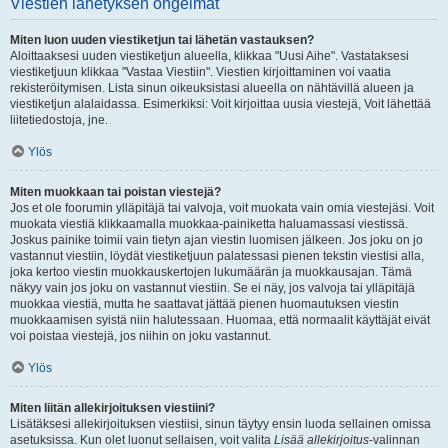
Viestien lähetyksen ongelmat
Miten luon uuden viestiketjun tai lähetän vastauksen?
Aloittaaksesi uuden viestiketjun alueella, klikkaa "Uusi Aihe". Vastataksesi
viestiketjuun klikkaa "Vastaa Viestiin". Viestien kirjoittaminen voi vaatia
rekisteröitymisen. Lista sinun oikeuksistasi alueella on nähtävillä alueen ja
viestiketjun alalaidassa. Esimerkiksi: Voit kirjoittaa uusia viestejä, Voit lähettää
liitetiedostoja, jne.
Ylös
Miten muokkaan tai poistan viestejä?
Jos et ole foorumin ylläpitäjä tai valvoja, voit muokata vain omia viestejäsi. Voit
muokata viestiä klikkaamalla muokkaa-painiketta haluamassasi viestissä.
Joskus painike toimii vain tietyn ajan viestin luomisen jälkeen. Jos joku on jo
vastannut viestiin, löydät viestiketjuun palatessasi pienen tekstin viestisi alla,
joka kertoo viestin muokkauskertojen lukumäärän ja muokkausajan. Tämä
näkyy vain jos joku on vastannut viestiin. Se ei näy, jos valvoja tai ylläpitäjä
muokkaa viestiä, mutta he saattavat jättää pienen huomautuksen viestin
muokkaamisen syistä niin halutessaan. Huomaa, että normaalit käyttäjät eivät
voi poistaa viestejä, jos niihin on joku vastannut.
Ylös
Miten liitän allekirjoituksen viestiini?
Lisätäksesi allekirjoituksen viestiisi, sinun täytyy ensin luoda sellainen omissa
asetuksissa. Kun olet luonut sellaisen, voit valita
Lisää allekirjoitus
-valinnan