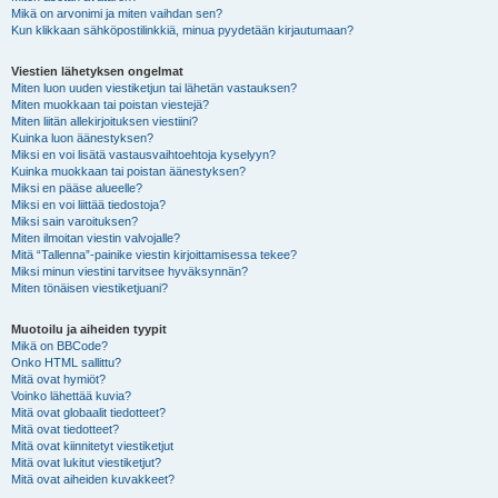
Mikä on arvonimi ja miten vaihdan sen?
Kun klikkaan sähköpostilinkkiä, minua pyydetään kirjautumaan?
Viestien lähetyksen ongelmat
Miten luon uuden viestiketjun tai lähetän vastauksen?
Miten muokkaan tai poistan viestejä?
Miten liitän allekirjoituksen viestiini?
Kuinka luon äänestyksen?
Miksi en voi lisätä vastausvaihtoehtoja kyselyyn?
Kuinka muokkaan tai poistan äänestyksen?
Miksi en pääse alueelle?
Miksi en voi liittää tiedostoja?
Miksi sain varoituksen?
Miten ilmoitan viestin valvojalle?
Mitä “Tallenna”-painike viestin kirjoittamisessa tekee?
Miksi minun viestini tarvitsee hyväksynnän?
Miten tönäisen viestiketjuani?
Muotoilu ja aiheiden tyypit
Mikä on BBCode?
Onko HTML sallittu?
Mitä ovat hymiöt?
Voinko lähettää kuvia?
Mitä ovat globaalit tiedotteet?
Mitä ovat tiedotteet?
Mitä ovat kiinnitetyt viestiketjut
Mitä ovat lukitut viestiketjut?
Mitä ovat aiheiden kuvakkeet?