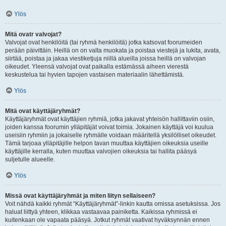
Ylös
Mitä ovatr valvojat?
Valvojat ovat henkilöitä (tai ryhmä henkilöitä) jotka katsovat foorumeiden
perään päivittäin. Heillä on on valta muokata ja poistaa viestejä ja lukita, avata,
siirtää, poistaa ja jakaa viestiketjuja niillä alueilla joissa heillä on valvojan
oikeudet. Yleensä valvojat ovat paikalla estämässä aiheen vierestä
keskustelua tai hyvien tapojen vastaisen materiaalin lähettämistä.
Ylös
Mitä ovat käyttäjäryhmät?
Käyttäjäryhmät ovat käyttäjien ryhmiä, jotka jakavat yhteisön hallittaviin osiin,
joiden kanssa foorumin ylläpitäjät voivat toimia. Jokainen käyttäjä voi kuulua
useisiin ryhmiin ja jokaiselle ryhmälle voidaan määritellä yksilölliset oikeudet.
Tämä tarjoaa ylläpitäjille helpon tavan muuttaa käyttäjien oikeuksia useille
käyttäjille kerralla, kuten muuttaa valvojien oikeuksia tai hallita pääsyä
suljetulle alueelle.
Ylös
Missä ovat käyttäjäryhmät ja miten liityn sellaiseen?
Voit nähdä kaikki ryhmät “Käyttäjäryhmät”-linkin kautta omissa asetuksissa. Jos
haluat liittyä yhteen, klikkaa vastaavaa painiketta. Kaikissa ryhmissä ei
kuitenkaan ole vapaata pääsyä. Jotkut ryhmät vaativat hyväksynnän ennen