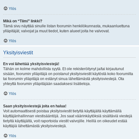
Ylös
Mikä on “Tiimi” linkki?
Tämä sivu näyttää sinulle listan foorumin henkilökunnasta, mukaanluettuna
ylläpitäjät, valvojat ja muut tiedot, kuten alueet joita he valvovat.
Ylös
Yksityisviestit
En voi lähettää yksityisviestejä!
Tähän on kolme mahdollista syytä. Et ole rekisteröitynyt ja/tai kirjautunut
sisään, foorumin ylläpitäjä on poistanut yksityisviestit käytöstä koko foorumilta
tai foorumin ylläpitäjä on estänyt sinua lähettämästä yksityisviestejä. Ota
yhteyttä foorumin ylläpitäjään saadaksesi lisätietoja.
Ylös
Saan yksityisviestejä joita en halua!
Voit automaattisesti poistaa yksityisviestit tietyltä käyttäjältä käyttämällä
käyttäjänhallinnan viestisääntöjä. Jos saat väärinkäytöksiä sisältäviä viestejä
tietyltä käyttäjältä, voit raportoida viestit valvojille. Heillä on oikeudet estää
käyttäjiä lähettämästä yksityisviestejä.
Ylös