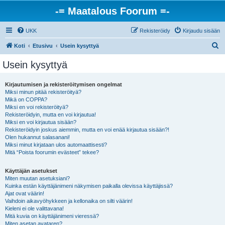
-= Maatalous Foorum =-
UKK
Rekisteröidy
Kirjaudu sisään
E
Koti
Etusivu
Usein kysyttyä
t
Usein kysyttyä
s
i
Kirjautumisen ja rekisteröitymisen ongelmat
Miksi minun pitää rekisteröityä?
Mikä on COPPA?
Miksi en voi rekisteröityä?
Rekisteröidyin, mutta en voi kirjautua!
Miksi en voi kirjautua sisään?
Rekisteröidyin joskus aiemmin, mutta en voi enää kirjautua sisään?!
Olen hukannut salasanani!
Miksi minut kirjataan ulos automaattisesti?
Mitä “Poista foorumin evästeet” tekee?
Käyttäjän asetukset
Miten muutan asetuksiani?
Kuinka estän käyttäjänimeni näkymisen paikalla olevissa käyttäjissä?
Ajat ovat väärin!
Vaihdoin aikavyöhykkeen ja kellonaika on silti väärin!
Kieleni ei ole valittavana!
Mitä kuvia on käyttäjänimeni vieressä?
Miten asetan avataren?