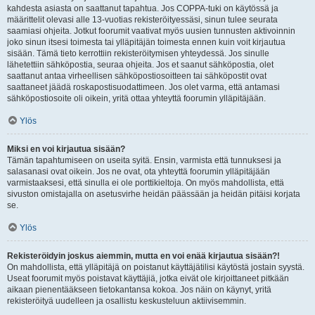
kahdesta asiasta on saattanut tapahtua. Jos COPPA-tuki on käytössä ja
määrittelit olevasi alle 13-vuotias rekisteröityessäsi, sinun tulee seurata
saamiasi ohjeita. Jotkut foorumit vaativat myös uusien tunnusten aktivoinnin
joko sinun itsesi toimesta tai ylläpitäjän toimesta ennen kuin voit kirjautua
sisään. Tämä tieto kerrottiin rekisteröitymisen yhteydessä. Jos sinulle
lähetettiin sähköpostia, seuraa ohjeita. Jos et saanut sähköpostia, olet
saattanut antaa virheellisen sähköpostiosoitteen tai sähköpostit ovat
saattaneet jäädä roskapostisuodattimeen. Jos olet varma, että antamasi
sähköpostiosoite oli oikein, yritä ottaa yhteyttä foorumin ylläpitäjään.
Ylös
Miksi en voi kirjautua sisään?
Tämän tapahtumiseen on useita syitä. Ensin, varmista että tunnuksesi ja
salasanasi ovat oikein. Jos ne ovat, ota yhteyttä foorumin ylläpitäjään
varmistaaksesi, että sinulla ei ole porttikieltoja. On myös mahdollista, että
sivuston omistajalla on asetusvirhe heidän päässään ja heidän pitäisi korjata
se.
Ylös
Rekisteröidyin joskus aiemmin, mutta en voi enää kirjautua sisään?!
On mahdollista, että ylläpitäjä on poistanut käyttäjätilisi käytöstä jostain syystä.
Useat foorumit myös poistavat käyttäjiä, jotka eivät ole kirjoittaneet pitkään
aikaan pienentääkseen tietokantansa kokoa. Jos näin on käynyt, yritä
rekisteröityä uudelleen ja osallistu keskusteluun aktiivisemmin.