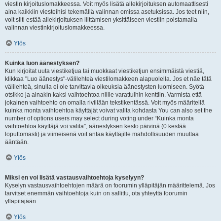
viestin kirjoituslomakkeessa. Voit myös lisätä allekirjoituksen automaattisesti
aina kaikkiin viesteihisi tekemällä valinnan omissa asetuksissa. Jos teet niin,
voit silti estää allekirjoituksen liittämisen yksittäiseen viestiin poistamalla
valinnan viestinkirjoituslomakkeessa.
Ylös
Kuinka luon äänestyksen?
Kun kirjoitat uuta viestiketjua tai muokkaat viestiketjun ensimmäistä viestiä,
klikkaa "Luo äänestys"-välilehteä viestilomakkeen alapuolella. Jos et näe tätä
välilehteä, sinulla ei ole tarvittavia oikeuksia äänestysten luomiseen. Syötä
otsikko ja ainakin kaksi vaihtoehtoa niille varattuihin kenttiin. Varmista että
jokainen vaihtoehto on omalla rivillään tekstikentässä. Voit myös määritellä
kuinka monta vaihtoehtoa käyttäjät voivat valita kohdasta You can also set the
number of options users may select during voting under “Kuinka monta
vaihtoehtoa käyttäjä voi valita”, äänestyksen kesto päivinä (0 kestää
loputtomasti) ja viimeisenä voit antaa käyttäjille mahdollisuuden muuttaa
ääntään.
Ylös
Miksi en voi lisätä vastausvaihtoehtoja kyselyyn?
Kyselyn vastausvaihtoehtojen määrä on foorumin ylläpitäjän määrittelemä. Jos
tarvitset enemmän vaihtoehtoja kuin on sallittu, ota yhteyttä foorumin
ylläpitäjään.
Ylös