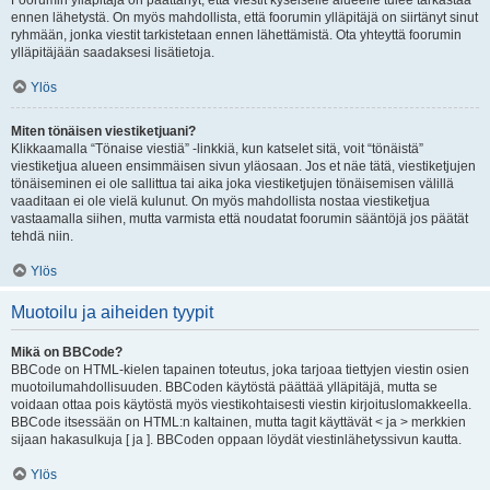
Foorumin ylläpitäjä on päättänyt, että viestit kyseiselle alueelle tulee tarkastaa
ennen lähetystä. On myös mahdollista, että foorumin ylläpitäjä on siirtänyt sinut
ryhmään, jonka viestit tarkistetaan ennen lähettämistä. Ota yhteyttä foorumin
ylläpitäjään saadaksesi lisätietoja.
Ylös
Miten tönäisen viestiketjuani?
Klikkaamalla “Tönaise viestiä” -linkkiä, kun katselet sitä, voit “tönäistä”
viestiketjua alueen ensimmäisen sivun yläosaan. Jos et näe tätä, viestiketjujen
tönäiseminen ei ole sallittua tai aika joka viestiketjujen tönäisemisen välillä
vaaditaan ei ole vielä kulunut. On myös mahdollista nostaa viestiketjua
vastaamalla siihen, mutta varmista että noudatat foorumin sääntöjä jos päätät
tehdä niin.
Ylös
Muotoilu ja aiheiden tyypit
Mikä on BBCode?
BBCode on HTML-kielen tapainen toteutus, joka tarjoaa tiettyjen viestin osien
muotoilumahdollisuuden. BBCoden käytöstä päättää ylläpitäjä, mutta se
voidaan ottaa pois käytöstä myös viestikohtaisesti viestin kirjoituslomakkeella.
BBCode itsessään on HTML:n kaltainen, mutta tagit käyttävät < ja > merkkien
sijaan hakasulkuja [ ja ]. BBCoden oppaan löydät viestinlähetyssivun kautta.
Ylös