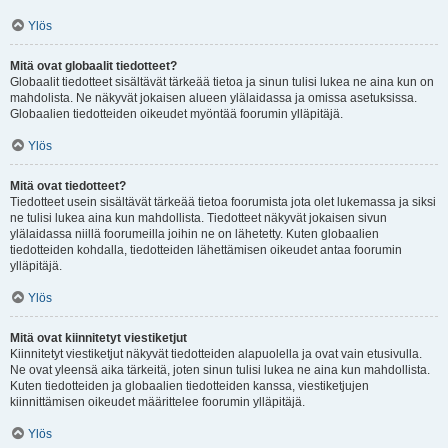
Ylös
Mitä ovat globaalit tiedotteet?
Globaalit tiedotteet sisältävät tärkeää tietoa ja sinun tulisi lukea ne aina kun on
mahdolista. Ne näkyvät jokaisen alueen ylälaidassa ja omissa asetuksissa.
Globaalien tiedotteiden oikeudet myöntää foorumin ylläpitäjä.
Ylös
Mitä ovat tiedotteet?
Tiedotteet usein sisältävät tärkeää tietoa foorumista jota olet lukemassa ja siksi
ne tulisi lukea aina kun mahdollista. Tiedotteet näkyvät jokaisen sivun
ylälaidassa niillä foorumeilla joihin ne on lähetetty. Kuten globaalien
tiedotteiden kohdalla, tiedotteiden lähettämisen oikeudet antaa foorumin
ylläpitäjä.
Ylös
Mitä ovat kiinnitetyt viestiketjut
Kiinnitetyt viestiketjut näkyvät tiedotteiden alapuolella ja ovat vain etusivulla.
Ne ovat yleensä aika tärkeitä, joten sinun tulisi lukea ne aina kun mahdollista.
Kuten tiedotteiden ja globaalien tiedotteiden kanssa, viestiketjujen
kiinnittämisen oikeudet määrittelee foorumin ylläpitäjä.
Ylös