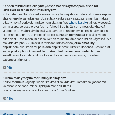
Keneen minun tulee olla yhteydessä väärinkäytöstapauksissa tai
lakiasioissa tähän foorumiin liittyen?
Kuka tahansa “Tiimi”-sivulla mainituista ylläpitäjistä on todennäköisesti sopiva
yhteyshenkilö valituksillesi. Jos et tätä kautta saa vastausta, sinun kannattaa
ottaa yhteyttä verkkotunnuksen omistajaan (tee
whois-kysely
) tai jos kyseessä
on ilmaispalvelussa oleva (esim. Yahoo!, free.fr, f2s.com, jne.), ota yhteyttä
ylläpitoon tai väärinkäytöksistä vastaavaan osastoon kyseisessä palvelussa.
Huomaa, että phpBB Limitedillä
ei ole lainkaan toimivaltaa
ja sitä ei voida
pitää vastuussa miten, missä tai kenen toimesta tämä foorumi on käytössä. Älä
ota yhteyttä phpBB Limitediin missään lakiasioissa
jotka eivät liity
phpBB.com-sivustoon tai pelkkään phpBB-sovellukseen itseensä. Jos lähetät
sähköpostia phpBB Limitedille
mistään kolmannen osapuolen
tämän
sovelluksen käytöstä, voit odottaa niukkasanaista vastausta, jos edes
vastausta lainkaan.
Ylös
Kuinka otan yhteyttä foorumin ylläpitäjään?
Kaikki foorumin käyttäjät voivat käyttää “Ota yhteyttä” -lomaketta, jos täämä
vaihtoehto on foorumin ylläpitäjän mahdollistama.
Foorumin käyttäjät voivat käyttää myös “Tiimi”-linkkiä.
Ylös