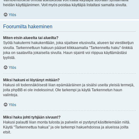
Vaihtoehtoisesti omista asetuksista voit lisätä käyttäjiä suoraan syöttämällä
heidän käyttäjänimen. Voit myös poistaa käyttäjiä listaltasi samalta sivulta.
Ylös
Foorumilta hakeminen
Miten etsin alueelta tai alueilta?
Syötä hakutermi hakukenttään, joka sijaitsee etusivulla, alueen tai viestiketjun
sivulla. Tarkennettuun hakuun pääset klikkaamalla “Tarkennettu haku”-linkkiä
joka on saatavilla jokaisella sivulla. Haun sijainti voi riippua käyttämästäsi
tyylistä.
Ylös
Miksi hakuni ei löytänyt mitään?
Hakusi oli todennäköisesti liian epämääräinen ja sisälsi useita yleisiä termejä,
joita phpBB ei ole indeksoinut. Ole tarkempi ja käytä Tarkennetun haun
valintoja.
Ylös
Miksi haku johti tyhjään sivuun!?
Hakusi palautti liian monta tulosta ja palvelin ei pystynyt käsittelemään niitä.
Käytä “Tarkennettua hakua” ja ole tarkempi hakuehdoissa ja alueissa joilta
etsit.