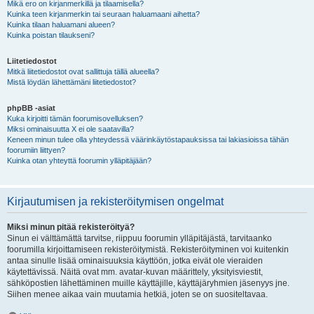
Mikä ero on kirjanmerkillä ja tilaamisella?
Kuinka teen kirjanmerkin tai seuraan haluamaani aihetta?
Kuinka tilaan haluamani alueen?
Kuinka poistan tilaukseni?
Liitetiedostot
Mitkä liitetiedostot ovat sallittuja tällä alueella?
Mistä löydän lähettämäni liitetiedostot?
phpBB -asiat
Kuka kirjoitti tämän foorumisovelluksen?
Miksi ominaisuutta X ei ole saatavilla?
Keneen minun tulee olla yhteydessä väärinkäytöstapauksissa tai lakiasioissa tähän
foorumiin liittyen?
Kuinka otan yhteyttä foorumin ylläpitäjään?
Kirjautumisen ja rekisteröitymisen ongelmat
Miksi minun pitää rekisteröityä?
Sinun ei välttämättä tarvitse, riippuu foorumin ylläpitäjästä, tarvitaanko
foorumilla kirjoittamiseen rekisteröitymistä. Rekisteröityminen voi kuitenkin
antaa sinulle lisää ominaisuuksia käyttöön, jotka eivät ole vieraiden
käytettävissä. Näitä ovat mm. avatar-kuvan määrittely, yksityisviestit,
sähköpostien lähettäminen muille käyttäjille, käyttäjäryhmien jäsenyys jne.
Siihen menee aikaa vain muutamia hetkiä, joten se on suositeltavaa.