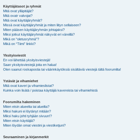
Käyttäjätasot ja ryhmät
Mitä ovat ylläpitäjät?
Mitä ovatr valvojat?
Mitä ovat käyttäjäryhmät?
Missä ovat käyttäjäryhmät ja miten liityn sellaiseen?
Miten pääsen käyttäjäryhmän johtajaksi?
Miksi jotkut käyttäjäryhmät näkyvät eri väreillä?
Mikä on “oletusryhmä”?
Mikä on “Tiimi” linkki?
Yksityisviestit
En voi lähettää yksityisviestejä!
Saan yksityisviestejä joita en halua!
Olen saanut roskapostia tai väärinkäytöksiä sisältäviä viestejä tältä foorumilta!
Ystävät ja vihamiehet
Mitä ovat kaveri ja vihamieslistat?
Kuinka voin lisätä / poistaa käyttäjiä kavereista tai vihamiehistä
Foorumilta hakeminen
Miten etsin alueelta tai alueilta?
Miksi hakuni ei löytänyt mitään?
Miksi haku johti tyhjään sivuun!?
Miten etsin käyttäjiä?
Miten löydän omat viestini ja viestiketjuni?
Seuraaminen ja kirjanmerkit