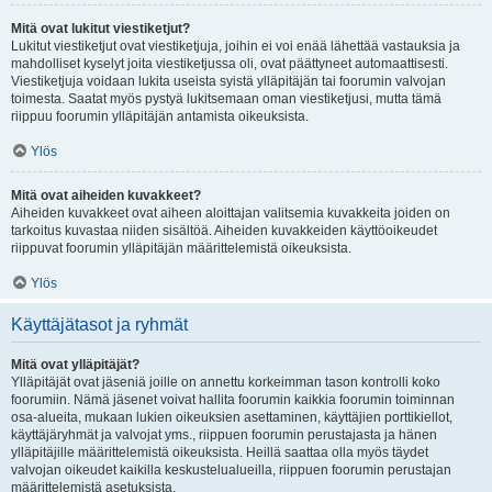
Mitä ovat lukitut viestiketjut?
Lukitut viestiketjut ovat viestiketjuja, joihin ei voi enää lähettää vastauksia ja
mahdolliset kyselyt joita viestiketjussa oli, ovat päättyneet automaattisesti.
Viestiketjuja voidaan lukita useista syistä ylläpitäjän tai foorumin valvojan
toimesta. Saatat myös pystyä lukitsemaan oman viestiketjusi, mutta tämä
riippuu foorumin ylläpitäjän antamista oikeuksista.
Ylös
Mitä ovat aiheiden kuvakkeet?
Aiheiden kuvakkeet ovat aiheen aloittajan valitsemia kuvakkeita joiden on
tarkoitus kuvastaa niiden sisältöä. Aiheiden kuvakkeiden käyttöoikeudet
riippuvat foorumin ylläpitäjän määrittelemistä oikeuksista.
Ylös
Käyttäjätasot ja ryhmät
Mitä ovat ylläpitäjät?
Ylläpitäjät ovat jäseniä joille on annettu korkeimman tason kontrolli koko
foorumiin. Nämä jäsenet voivat hallita foorumin kaikkia foorumin toiminnan
osa-alueita, mukaan lukien oikeuksien asettaminen, käyttäjien porttikiellot,
käyttäjäryhmät ja valvojat yms., riippuen foorumin perustajasta ja hänen
ylläpitäjille määrittelemistä oikeuksista. Heillä saattaa olla myös täydet
valvojan oikeudet kaikilla keskustelualueilla, riippuen foorumin perustajan
määrittelemistä asetuksista.