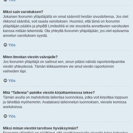
Ylös
Miksi sain varoituksen?
Jokaisen foorumin ylläpitäjällä on omat säännöt heidän sivustollensa. Jos olet
rikkonut sääntöä, voit saada varoituksen. Huomioi, että tämä on foorumin
ylläpitäjän päätös ja phpBB Limitedillä ei ole sivustolla annettavien varoitusten
kanssa mitään tekemistä. Ota yhteyttä foorumin ylläpitäjään, jos olet epävarma
annetun varoituksen syystä.
Ylös
Miten ilmoitan viestin valvojalle?
Jos foorumin ylläpitäjä on sallinut sen, sinun pitäisi nähdä raportointipainike
viestin yhteydessä. Tämän klikkaaminen vie sinut viestin raportoinnin
vaiheiden läpi.
Ylös
Mitä “Tallenna”-painike viestin kirjoittamisessa tekee?
Tämän avulla on mahdollista tallentaa luonnoksia, jotka voit kirjoittaa loppuun
ja lähettää myöhemmin. Avataksesi tallennetun luonnoksen, vieraile komissa
asetuksissa.
Ylös
Miksi minun viestini tarvitsee hyväksynnän?