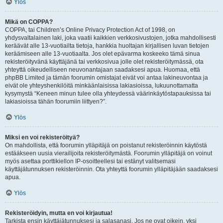
Ylös
Mikä on COPPA?
COPPA, tai Children’s Online Privacy Protection Act of 1998, on
yhdysvaltalainen laki, joka vaatii kaikkien verkkosivustojen, jotka mahdollisesti
keräävät alle 13-vuotiailta tietoja, hankkia huoltajan kirjallisen luvan tietojen
keräämiseen alle 13-vuotiaalta. Jos olet epävarma koskeeko tämä sinua
rekisteröityvänä käyttäjänä tai verkkosivua jolle olet rekisteröitymässä, ota
yhteyttä oikeudelliseen neuvonantajaan saadaksesi apua. Huomaa, että
phpBB Limited ja tämän foorumin omistajat eivät voi antaa lakineuvontaa ja
eivät ole yhteyshenkilöitä minkäänlaisissa lakiasioissa, lukuunottamatta
kysymystä “Keneen minun tulee olla yhteydessä väärinkäytöstapauksissa tai
lakiasioissa tähän foorumiin liittyen?”.
Ylös
Miksi en voi rekisteröityä?
On mahdollista, että foorumin ylläpitäjä on poistanut rekisteröinnin käytöstä
estääkseen uusia vierailijoita rekisteröitymästä. Foorumin ylläpitäjä on voinut
myös asettaa porttikiellon IP-osoitteellesi tai estänyt valitsemasi
käyttäjätunnuksen rekisteröinnin. Ota yhteyttä foorumin ylläpitäjään saadaksesi
apua.
Ylös
Rekisteröidyin, mutta en voi kirjautua!
Tarkista ensin käyttäjätunnuksesi ja salasanasi. Jos ne ovat oikein, yksi