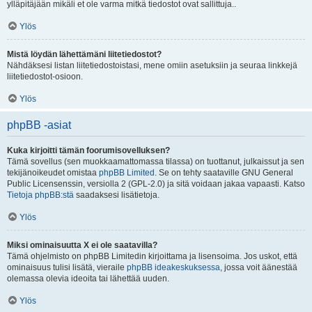
ylläpitäjään mikäli et ole varma mitkä tiedostot ovat sallittuja..
Ylös
Mistä löydän lähettämäni liitetiedostot?
Nähdäksesi listan liitetiedostoistasi, mene omiin asetuksiin ja seuraa linkkejä
liitetiedostot-osioon.
Ylös
phpBB -asiat
Kuka kirjoitti tämän foorumisovelluksen?
Tämä sovellus (sen muokkaamattomassa tilassa) on tuottanut, julkaissut ja sen
tekijänoikeudet omistaa
phpBB Limited
. Se on tehty saataville GNU General
Public Licensenssin, versiolla 2 (GPL-2.0) ja sitä voidaan jakaa vapaasti. Katso
Tietoja phpBB:stä
saadaksesi lisätietoja.
Ylös
Miksi ominaisuutta X ei ole saatavilla?
Tämä ohjelmisto on phpBB Limitedin kirjoittama ja lisensoima. Jos uskot, että
ominaisuus tulisi lisätä, vieraile
phpBB ideakeskuksessa
, jossa voit äänestää
olemassa olevia ideoita tai lähettää uuden.
Ylös