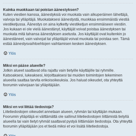
Kuinka muokkaan tai poistan äänestyksen?
Kuten viestien kanssa, äänestyksiä voi muokata vain alkuperäinen lähettäjä,
valvoja tai ylläpitäjä. Muokataksesi äänestystä, muokkaa ensimmäistä viestiä
viestiketjussa. Äänestys on aina kytketty viestiketjun ensimmäiseen viestiin.
Jos kukaan ei ole vielä äänestänyt, käyttäjät voivat poistaa äänestyksen tai
muokata mitä tahansa äänestyksen asetusta. Jos käyttäjät ovat kuitenkin jo
äänestäneet, vain valvojat tai ylläpitäjät voivat muokata tai poistaa sen. Tämä
estää äänestysvaihtoehtojen vaihtamisen kesken äänestyksen.
Ylös
Miksi en pääse alueelle?
Jotkin alueet saattavat olla rajattu vain tietyille käyttäjille tai ryhmille.
Katsoaksesi, lukeaksesi, kirjoittaaksesi tai muiden toimintojen tekeminen
alueella saattaa tarvita erikoisoikeuksia. Jos haluat oikeudet, ota yhteyttä
foorumin valvojaan tai ylläpitäjään.
Ylös
Miksi en voi liittää tiedostoja?
Liitetiedostojen oikeudet annetaan alueen, ryhmän tai käyttäjän mukaan.
Foorumin ylläpitäjä ei välttämättä ole sallinut liitetiedostojen liittämistä tietyllä
alueella tai vain tietyt ryhmät saattavat pystyä liittämään tiedostoja. Ota yhteyttä
foorumin ylläpitäjään jos et tiedä miksi et voi lisätä liitetiedostoja.