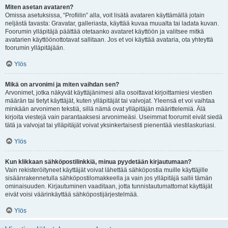
Miten asetan avataren?
Omissa asetuksissa, “Profiilin” alla, voit lisätä avataren käyttämällä jotain
neljästä tavasta: Gravatar, galleriasta, käyttää kuvaa muualta tai ladata kuvan.
Foorumin ylläpitäjä päättää otetaanko avataret käyttöön ja valitsee mitkä
avatarien käyttöönottotavat sallitaan. Jos et voi käyttää avataria, ota yhteyttä
foorumin ylläpitäjään.
Ylös
Mikä on arvonimi ja miten vaihdan sen?
Arvonimet, jotka näkyvät käyttäjänimesi alla osoittavat kirjoittamiesi viestien
määrän tai tietyt käyttäjät, kuten ylläpitäjät tai valvojat. Yleensä et voi vaihtaa
minkään arvonimen tekstiä, sillä nämä ovat ylläpitäjän määrittelemiä. Älä
kirjoita viestejä vain parantaaksesi arvonimeäsi. Useimmat foorumit eivät siedä
tätä ja valvojat tai ylläpitäjät voivat yksinkertaisesti pienentää viestilaskuriasi.
Ylös
Kun klikkaan sähköpostilinkkiä, minua pyydetään kirjautumaan?
Vain rekisteröityneet käyttäjät voivat lähettää sähköpostia muille käyttäjille
sisäänrakennetulla sähköpostilomakkeella ja vain jos ylläpitäjä sallii tämän
ominaisuuden. Kirjautuminen vaaditaan, jotta tunnistautumattomat käyttäjät
eivät voisi väärinkäyttää sähköpostijärjestelmää.
Ylös