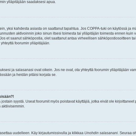
umin ylläpitäjään saadaksesi apua.
ein, yksi kahdesta asiasta on saattanut tapahtua. Jos COPPA-tuki on käytössä ja määri
nnusten aktivoinnin joko sinun itsesi toimesta tai ylläpitäjän toimesta ennen kuin vo
. Jos et saanut sähköpostia, olet saattanut antaa virheellisen sähköpostiosoitteen t
 yhteyttä foorumin ylläpitäjään.
sesi ja salasanasi ovat oikein. Jos ne ovat, ota yhteyttä foorumin ylläpitäjään varmi
ssään ja heidän pitäisi korjata se.
sisään?!
stä jostain syystä. Useat foorumit myös poistavat käyttäjiä, jotka eivät ole kirjoitta
n aktiivisemmin.
asettaa uudelleen. Käy kirjautumissivulla ja klikkaa
Unohdin salasanani
. Seuraa oh