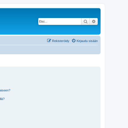
Etsi
Tarkennettu haku
Rekisteröidy
Kirjaudu sisään
laiseen?
llä?