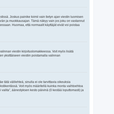
tissä. Joskus painike toimii vain tietyn ajan viestin luomisen
umäärän ja muokkausajan. Tämä näkyy vain jos joku on vastannut
tessaan. Huomaa, että normaalit käyttäjät eivät voi poistaa
valinnan viestin kirjoituslomakkeessa. Voit myös lisätä
isen yksittäiseen viestiin poistamalla valinnan
 tätä välilehteä, sinulla ei ole tarvittavia oikeuksia
 tekstikentässä. Voit myös määritellä kuinka monta vaihtoehtoa
 valita”, äänestyksen kesto päivinä (0 kestää loputtomasti) ja