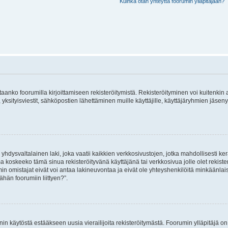
Kuinka otan yhteyttä foorumin ylläpitäjään?
vitaanko foorumilla kirjoittamiseen rekisteröitymistä. Rekisteröityminen voi kuitenkin
 yksityisviestit, sähköpostien lähettäminen muille käyttäjille, käyttäjäryhmien jäs
hdysvaltalainen laki, joka vaatii kaikkien verkkosivustojen, jotka mahdollisesti kerää
a koskeeko tämä sinua rekisteröityvänä käyttäjänä tai verkkosivua jolle olet rekis
 omistajat eivät voi antaa lakineuvontaa ja eivät ole yhteyshenkilöitä minkäänla
ähän foorumiin liittyen?”.
nin käytöstä estääkseen uusia vierailijoita rekisteröitymästä. Foorumin ylläpitäjä on v