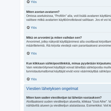
Ylös
Miten asetan avataren?
Omissa asetuksissa, “Profiilin” alla, voit lisätä avataren käyttä
valitsee mitkä avatarien käyttöönottotavat sallitaan. Jos et voi k
Ylös
Mikä on arvonimi ja miten vaihdan sen?
Arvonimet, jotka näkyvät käyttäjänimesi alla osoittavat kirjoittam
määrittelemiä. Älä kirjoita viestejä vain parantaaksesi arvonimeäs
Ylös
Kun klikkaan sähköpostilinkkiä, minua pyydetään kirjautum
Vain rekisteröityneet käyttäjät voivat lähettää sähköpostia muil
tunnistautumattomat käyttäjät eivät voisi väärinkäyttää sähköpo
Ylös
Viestien lähetyksen ongelmat
Miten luon uuden viestiketjun tai lähetän vastauksen?
Aloittaaksesi uuden viestiketjun alueella, klikkaa "Uusi Aihe". Va
nähtävillä alueen ja viestiketjun alalaidassa. Esimerkiksi: Voit kir