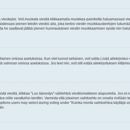
ia viestejäsi. Voit muokata viestiä klikkaamalla muokkaa-painiketta haluamassasi vies
n palatessasi pienen tekstin viestisi alla, joka kertoo viestin muokkauskertojen luk
 mutta he saattavat jättää pienen huomautuksen viestin muokkaamisen syistä niin halu
ellainen omissa asetuksissa. Kun olet luonut sellaisen, voit valita
Lisää allekirjoitus
-
lä valinnan omissa asetuksissa. Jos teet niin, voit silti estää allekirjoituksen liittäm
stä viestiä, klikkaa "Luo äänestys"-välilehteä viestilomakkeen alapuolella. Jos et näe
a niille varattuihin kenttiin. Varmista että jokainen vaihtoehto on omalla rivillään
 options users may select during voting under “Kuinka monta vaihtoehtoa käyttäjä voi
än.