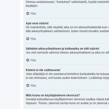
Omissa asetuksissasi, “Asetukset”-välilehdellä, löydät mahdoll
käyttäjiin.
Ylös
Ajat ovat väärin!
On mahdollista, että näytetty aika on eri aikavyöhykkeeltä kuin
että aikavyöhykkeen vaihtaminen, kuten monet muutkin asetukset o
Ylös
Vaihdoin aikavyöhykkeen ja kellonaika on silti väärin!
Jos olet varmasti valinnut oikean aikavyöhykkeen ja aika on silt
Ylös
Kieleni ei ole valittavana!
Joko ylläpitäjä ei ole asentanut kielellesi kielipakettia tai kuka
ei ole olemassa, voit luoda uuden käännöksen. Lisätietoja löyt
Ylös
Mitä kuvia on käyttäjänimeni vieressä?
Viestejä katsottaessa käyttäjänimen vieressä saattaa näkyä kaksi
riippuen. Toinen, yleensä isompi kuva on avatar ja on yleensä un