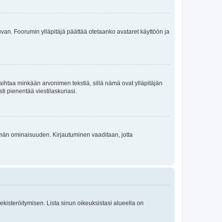
 kuvan. Foorumin ylläpitäjä päättää otetaanko avataret käyttöön ja
i vaihtaa minkään arvonimen tekstiä, sillä nämä ovat ylläpitäjän
sti pienentää viestilaskuriasi.
 tämän ominaisuuden. Kirjautuminen vaaditaan, jotta
 rekisteröitymisen. Lista sinun oikeuksistasi alueella on