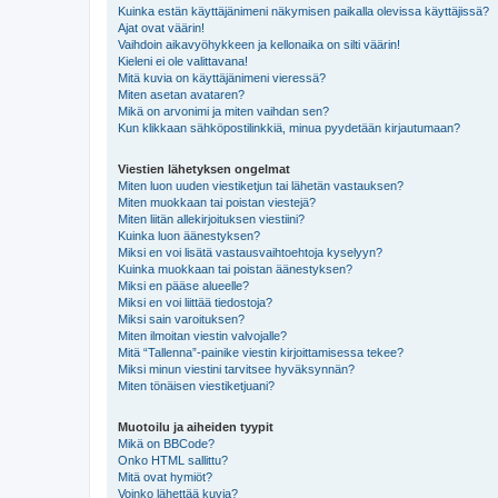
Kuinka estän käyttäjänimeni näkymisen paikalla olevissa käyttäjissä?
Ajat ovat väärin!
Vaihdoin aikavyöhykkeen ja kellonaika on silti väärin!
Kieleni ei ole valittavana!
Mitä kuvia on käyttäjänimeni vieressä?
Miten asetan avataren?
Mikä on arvonimi ja miten vaihdan sen?
Kun klikkaan sähköpostilinkkiä, minua pyydetään kirjautumaan?
Viestien lähetyksen ongelmat
Miten luon uuden viestiketjun tai lähetän vastauksen?
Miten muokkaan tai poistan viestejä?
Miten liitän allekirjoituksen viestiini?
Kuinka luon äänestyksen?
Miksi en voi lisätä vastausvaihtoehtoja kyselyyn?
Kuinka muokkaan tai poistan äänestyksen?
Miksi en pääse alueelle?
Miksi en voi liittää tiedostoja?
Miksi sain varoituksen?
Miten ilmoitan viestin valvojalle?
Mitä “Tallenna”-painike viestin kirjoittamisessa tekee?
Miksi minun viestini tarvitsee hyväksynnän?
Miten tönäisen viestiketjuani?
Muotoilu ja aiheiden tyypit
Mikä on BBCode?
Onko HTML sallittu?
Mitä ovat hymiöt?
Voinko lähettää kuvia?