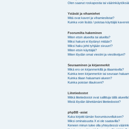
Olen saanut roskapostia tai väärinkäytöksiä s
Ystävät ja vihamiehet
Mitä ovat kaveri ja vihamieslistat?
Kuinka voin lisätä / poistaa käyttäjiä kaverei
Foorumilta hakeminen
Miten etsin alueelta tai alueilta?
Miksi hakuni ei löytänyt mitään?
Miksi haku johti tyhjään sivuun!?
Miten etsin käyttäjiä?
Miten löydän omat viestini ja viestiketjuni?
Seuraaminen ja kirjanmerkit
Mikä ero on kirjanmerkillä ja tilaamisella?
Kuinka teen kirjanmerkin tai seuraan haluam
Kuinka tilaan haluamani alueen?
Kuinka poistan tilaukseni?
Liitetiedostot
Mitkä liitetiedostot ovat sallittuja tällä alueell
Mistä löydän lähettämäni liitetiedostot?
phpBB -asiat
Kuka kirjoitti tämän foorumisovelluksen?
Miksi ominaisuutta X ei ole saatavilla?
Keneen minun tulee olla yhteydessä väärinkäy