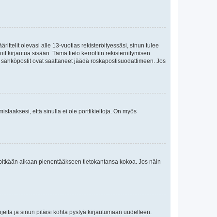
ttelit olevasi alle 13-vuotias rekisteröityessäsi, sinun tulee
it kirjautua sisään. Tämä tieto kerrottiin rekisteröitymisen
ai sähköpostit ovat saattaneet jäädä roskapostisuodattimeen. Jos
staaksesi, että sinulla ei ole porttikieltoja. On myös
neet pitkään aikaan pienentääkseen tietokantansa kokoa. Jos näin
jeita ja sinun pitäisi kohta pystyä kirjautumaan uudelleen.