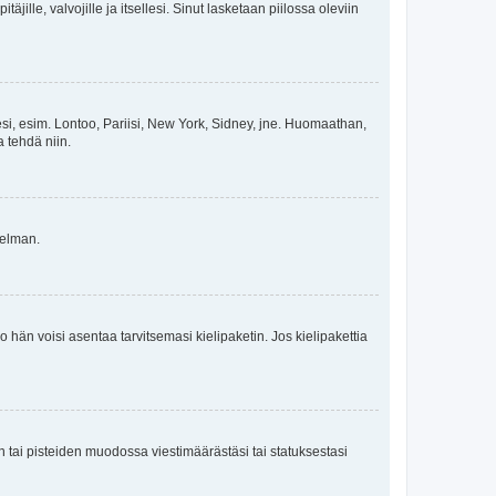
äjille, valvojille ja itsellesi. Sinut lasketaan piilossa oleviin
esi, esim. Lontoo, Pariisi, New York, Sidney, jne. Huomaathan,
a tehdä niin.
gelman.
ko hän voisi asentaa tarvitsemasi kielipaketin. Jos kielipakettia
en tai pisteiden muodossa viestimäärästäsi tai statuksestasi