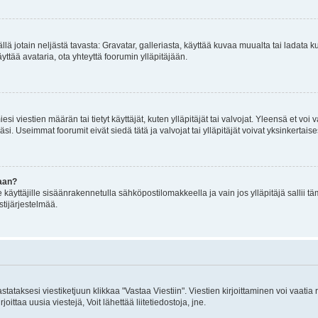
mällä jotain neljästä tavasta: Gravatar, galleriasta, käyttää kuvaa muualta tai ladata
äyttää avataria, ota yhteyttä foorumin ylläpitäjään.
iesi viestien määrän tai tietyt käyttäjät, kuten ylläpitäjät tai valvojat. Yleensä et vo
i. Useimmat foorumit eivät siedä tätä ja valvojat tai ylläpitäjät voivat yksinkertaise
aan?
le käyttäjille sisäänrakennetulla sähköpostilomakkeella ja vain jos ylläpitäjä sallii
stijärjestelmää.
stataksesi viestiketjuun klikkaa "Vastaa Viestiin". Viestien kirjoittaminen voi vaatia
joittaa uusia viestejä, Voit lähettää liitetiedostoja, jne.