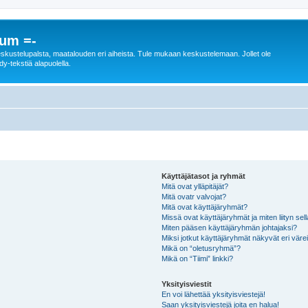
rum =-
n keskustelupalsta, maatalouden eri aiheista. Tule mukaan keskustelemaan. Jollet ole
dy-tekstiä alapuolella.
Käyttäjätasot ja ryhmät
Mitä ovat ylläpitäjät?
Mitä ovatr valvojat?
Mitä ovat käyttäjäryhmät?
Missä ovat käyttäjäryhmät ja miten liityn sel
Miten pääsen käyttäjäryhmän johtajaksi?
Miksi jotkut käyttäjäryhmät näkyvät eri värei
Mikä on “oletusryhmä”?
Mikä on “Tiimi” linkki?
Yksityisviestit
En voi lähettää yksityisviestejä!
Saan yksityisviestejä joita en halua!