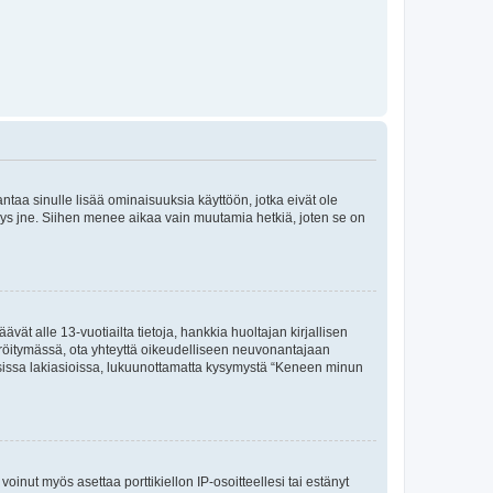
 antaa sinulle lisää ominaisuuksia käyttöön, jotka eivät ole
enyys jne. Siihen menee aikaa vain muutamia hetkiä, joten se on
vät alle 13-vuotiailta tietoja, hankkia huoltajan kirjallisen
teröitymässä, ota yhteyttä oikeudelliseen neuvonantajaan
isissa lakiasioissa, lukuunottamatta kysymystä “Keneen minun
oinut myös asettaa porttikiellon IP-osoitteellesi tai estänyt