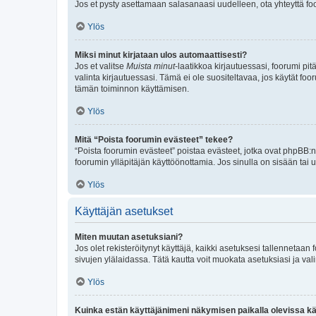
Jos et pysty asettamaan salasanaasi uudelleen, ota yhteyttä foo
Ylös
Miksi minut kirjataan ulos automaattisesti?
Jos et valitse
Muista minut
-laatikkoa kirjautuessasi, foorumi pi
valinta kirjautuessasi. Tämä ei ole suositeltavaa, jos käytät foo
tämän toiminnon käyttämisen.
Ylös
Mitä “Poista foorumin evästeet” tekee?
“Poista foorumin evästeet” poistaa evästeet, jotka ovat phpBB:n 
foorumin ylläpitäjän käyttöönottamia. Jos sinulla on sisään ta
Ylös
Käyttäjän asetukset
Miten muutan asetuksiani?
Jos olet rekisteröitynyt käyttäjä, kaikki asetuksesi tallennetaa
sivujen ylälaidassa. Tätä kautta voit muokata asetuksiasi ja vali
Ylös
Kuinka estän käyttäjänimeni näkymisen paikalla olevissa kä