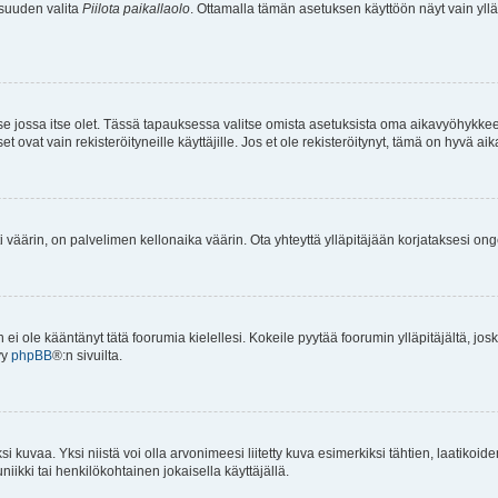
isuuden valita
Piilota paikallaolo
. Ottamalla tämän asetuksen käyttöön näyt vain ylläpit
 se jossa itse olet. Tässä tapauksessa valitse omista asetuksista oma aikavyöhykke
vat vain rekisteröityneille käyttäjille. Jos et ole rekisteröitynyt, tämä on hyvä aik
i väärin, on palvelimen kellonaika väärin. Ota yhteyttä ylläpitäjään korjataksesi on
an ei ole kääntänyt tätä foorumia kielellesi. Kokeile pyytää foorumin ylläpitäjältä, jos
yy
phpBB
®:n sivuilta.
 kuvaa. Yksi niistä voi olla arvonimeesi liitetty kuva esimerkiksi tähtien, laatikoid
iikki tai henkilökohtainen jokaisella käyttäjällä.