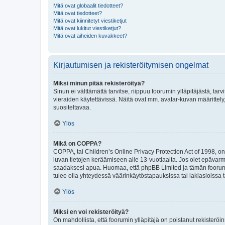
Mitä ovat globaalit tiedotteet?
Mitä ovat tiedotteet?
Mitä ovat kiinnitetyt viestiketjut
Mitä ovat lukitut viestiketjut?
Mitä ovat aiheiden kuvakkeet?
Kirjautumisen ja rekisteröitymisen ongelmat
Miksi minun pitää rekisteröityä?
Sinun ei välttämättä tarvitse, riippuu foorumin ylläpitäjästä, tar
vieraiden käytettävissä. Näitä ovat mm. avatar-kuvan määrittely,
suositeltavaa.
Ylös
Mikä on COPPA?
COPPA, tai Children’s Online Privacy Protection Act of 1998, on y
luvan tietojen keräämiseen alle 13-vuotiaalta. Jos olet epävarm
saadaksesi apua. Huomaa, että phpBB Limited ja tämän foorumin
tulee olla yhteydessä väärinkäytöstapauksissa tai lakiasioissa t
Ylös
Miksi en voi rekisteröityä?
On mahdollista, että foorumin ylläpitäjä on poistanut rekisteröin