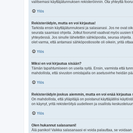
valitsemasi käyttäjätunnuksen rekisteröinnin. Ota yhteyttä foor
Ylös
Rekisteröidyin, mutta en voi kirjautua!
Tarkista ensin käyttäjätunnuksesi ja salasanasi. Jos ne ovat oik
seurata saamiasi ohjeita. Jotkut foorumit vaativat myös uusien tu
yhteydessä. Jos sinulle lähetettiin sähköpostia, seuraa ohjeita
olet varma, että antamasi sähköpostiosoite oli oikein, yritä ottaa
Ylös
Miksi en voi kirjautua sisään?
Tämän tapahtumiseen on useita syitä. Ensin, varmista että tunnuk
mahdollista, että sivuston omistajalla on asetusvirhe heidän pää
Ylös
Rekisteröidyin joskus aiemmin, mutta en voi enää kirjautua 
On mahdollista, että ylläpitäjä on poistanut käyttäjätilisi käytö
on käynyt, yritä rekisteröityä uudelleen ja osallistu keskusteluu
Ylös
Olen hukannut salasanani!
Älä panikoi! Vaikka salasanaasi ei voida palauttaa, se voidaan 