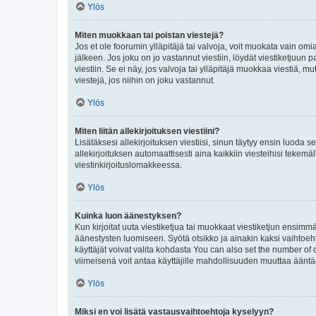
Ylös
Miten muokkaan tai poistan viestejä?
Jos et ole foorumin ylläpitäjä tai valvoja, voit muokata vain om
jälkeen. Jos joku on jo vastannut viestiin, löydät viestiketjuu
viestiin. Se ei näy, jos valvoja tai ylläpitäjä muokkaa viestiä,
viestejä, jos niihin on joku vastannut.
Ylös
Miten liitän allekirjoituksen viestiini?
Lisätäksesi allekirjoituksen viestiisi, sinun täytyy ensin luoda s
allekirjoituksen automaattisesti aina kaikkiin viesteihisi tekemäl
viestinkirjoituslomakkeessa.
Ylös
Kuinka luon äänestyksen?
Kun kirjoitat uuta viestiketjua tai muokkaat viestiketjun ensimmäi
äänestysten luomiseen. Syötä otsikko ja ainakin kaksi vaihtoehto
käyttäjät voivat valita kohdasta You can also set the number of
viimeisenä voit antaa käyttäjille mahdollisuuden muuttaa ääntä
Ylös
Miksi en voi lisätä vastausvaihtoehtoja kyselyyn?