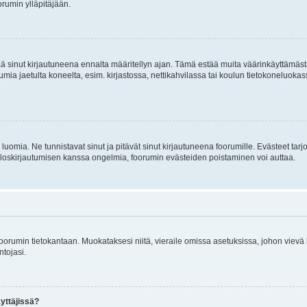
rumin ylläpitäjään.
tää sinut kirjautuneena ennalta määritellyn ajan. Tämä estää muita väärinkäyttämäs
rumia jaetulta koneelta, esim. kirjastossa, nettikahvilassa tai koulun tietokoneluokas
luomia. Ne tunnistavat sinut ja pitävät sinut kirjautuneena foorumille. Evästeet tarj
i uloskirjautumisen kanssa ongelmia, foorumin evästeiden poistaminen voi auttaa.
n foorumin tietokantaan. Muokataksesi niitä, vieraile omissa asetuksissa, johon vievä
ntojasi.
yttäjissä?