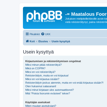
-= Maatalous Foo
Jokaisen mielipiteille/ideoille avoi
vielä rekisteröitynyt, paina rekisteröi
Pikalinkit
UKK
Koti
Etusivu
Usein kysyttyä
Usein kysyttyä
Kirjautumisen ja rekisteröitymisen ongelmat
Miksi minun pitää rekisteröityä?
Mikä on COPPA?
Miksi en voi rekisteröityä?
Rekisteröidyin, mutta en voi kirjautua!
Miksi en voi kirjautua sisään?
Rekisteröidyin joskus aiemmin, mutta en voi enää kirjautua sisään?!
Olen hukannut salasanani!
Miksi minut kirjataan ulos automaattisesti?
Mitä “Poista foorumin evästeet” tekee?
Käyttäjän asetukset
Miten muutan asetuksiani?