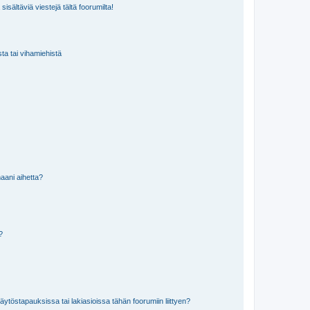
isältäviä viestejä tältä foorumilta!
sta tai vihamiehistä
aani aihetta?
a?
töstapauksissa tai lakiasioissa tähän foorumiin liittyen?