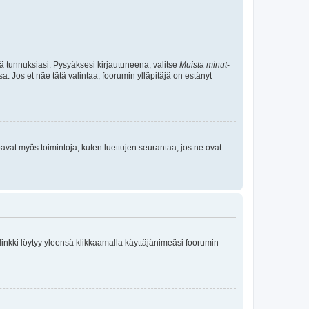
tä tunnuksiasi. Pysyäksesi kirjautuneena, valitse
Muista minut
-
sa. Jos et näe tätä valintaa, foorumin ylläpitäjä on estänyt
oavat myös toimintoja, kuten luettujen seurantaa, jos ne ovat
 linkki löytyy yleensä klikkaamalla käyttäjänimeäsi foorumin