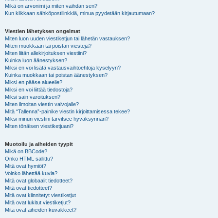
Mikä on arvonimi ja miten vaihdan sen?
Kun klikkaan sähköpostilinkkiä, minua pyydetään kirjautumaan?
Viestien lähetyksen ongelmat
Miten luon uuden viestiketjun tai lähetän vastauksen?
Miten muokkaan tai poistan viestejä?
Miten liitän allekirjoituksen viestiini?
Kuinka luon äänestyksen?
Miksi en voi lisätä vastausvaihtoehtoja kyselyyn?
Kuinka muokkaan tai poistan äänestyksen?
Miksi en pääse alueelle?
Miksi en voi liittää tiedostoja?
Miksi sain varoituksen?
Miten ilmoitan viestin valvojalle?
Mitä “Tallenna”-painike viestin kirjoittamisessa tekee?
Miksi minun viestini tarvitsee hyväksynnän?
Miten tönäisen viestiketjuani?
Muotoilu ja aiheiden tyypit
Mikä on BBCode?
Onko HTML sallittu?
Mitä ovat hymiöt?
Voinko lähettää kuvia?
Mitä ovat globaalit tiedotteet?
Mitä ovat tiedotteet?
Mitä ovat kiinnitetyt viestiketjut
Mitä ovat lukitut viestiketjut?
Mitä ovat aiheiden kuvakkeet?