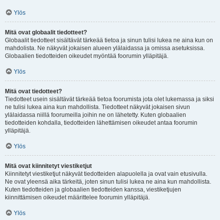
Ylös
Mitä ovat globaalit tiedotteet?
Globaalit tiedotteet sisältävät tärkeää tietoa ja sinun tulisi lukea ne aina kun on
mahdolista. Ne näkyvät jokaisen alueen ylälaidassa ja omissa asetuksissa.
Globaalien tiedotteiden oikeudet myöntää foorumin ylläpitäjä.
Ylös
Mitä ovat tiedotteet?
Tiedotteet usein sisältävät tärkeää tietoa foorumista jota olet lukemassa ja siksi
ne tulisi lukea aina kun mahdollista. Tiedotteet näkyvät jokaisen sivun
ylälaidassa niillä foorumeilla joihin ne on lähetetty. Kuten globaalien
tiedotteiden kohdalla, tiedotteiden lähettämisen oikeudet antaa foorumin
ylläpitäjä.
Ylös
Mitä ovat kiinnitetyt viestiketjut
Kiinnitetyt viestiketjut näkyvät tiedotteiden alapuolella ja ovat vain etusivulla.
Ne ovat yleensä aika tärkeitä, joten sinun tulisi lukea ne aina kun mahdollista.
Kuten tiedotteiden ja globaalien tiedotteiden kanssa, viestiketjujen
kiinnittämisen oikeudet määrittelee foorumin ylläpitäjä.
Ylös