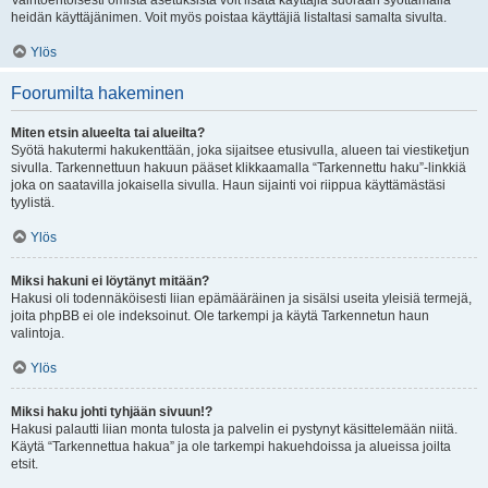
Vaihtoehtoisesti omista asetuksista voit lisätä käyttäjiä suoraan syöttämällä
heidän käyttäjänimen. Voit myös poistaa käyttäjiä listaltasi samalta sivulta.
Ylös
Foorumilta hakeminen
Miten etsin alueelta tai alueilta?
Syötä hakutermi hakukenttään, joka sijaitsee etusivulla, alueen tai viestiketjun
sivulla. Tarkennettuun hakuun pääset klikkaamalla “Tarkennettu haku”-linkkiä
joka on saatavilla jokaisella sivulla. Haun sijainti voi riippua käyttämästäsi
tyylistä.
Ylös
Miksi hakuni ei löytänyt mitään?
Hakusi oli todennäköisesti liian epämääräinen ja sisälsi useita yleisiä termejä,
joita phpBB ei ole indeksoinut. Ole tarkempi ja käytä Tarkennetun haun
valintoja.
Ylös
Miksi haku johti tyhjään sivuun!?
Hakusi palautti liian monta tulosta ja palvelin ei pystynyt käsittelemään niitä.
Käytä “Tarkennettua hakua” ja ole tarkempi hakuehdoissa ja alueissa joilta
etsit.