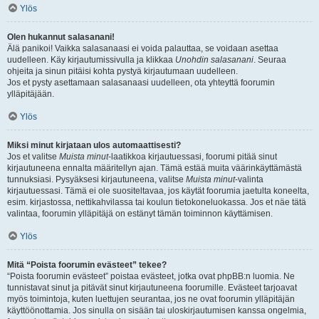
Ylös
Olen hukannut salasanani!
Älä panikoi! Vaikka salasanaasi ei voida palauttaa, se voidaan asettaa
uudelleen. Käy kirjautumissivulla ja klikkaa
Unohdin salasanani
. Seuraa
ohjeita ja sinun pitäisi kohta pystyä kirjautumaan uudelleen.
Jos et pysty asettamaan salasanaasi uudelleen, ota yhteyttä foorumin
ylläpitäjään.
Ylös
Miksi minut kirjataan ulos automaattisesti?
Jos et valitse
Muista minut
-laatikkoa kirjautuessasi, foorumi pitää sinut
kirjautuneena ennalta määritellyn ajan. Tämä estää muita väärinkäyttämästä
tunnuksiasi. Pysyäksesi kirjautuneena, valitse
Muista minut
-valinta
kirjautuessasi. Tämä ei ole suositeltavaa, jos käytät foorumia jaetulta koneelta,
esim. kirjastossa, nettikahvilassa tai koulun tietokoneluokassa. Jos et näe tätä
valintaa, foorumin ylläpitäjä on estänyt tämän toiminnon käyttämisen.
Ylös
Mitä “Poista foorumin evästeet” tekee?
“Poista foorumin evästeet” poistaa evästeet, jotka ovat phpBB:n luomia. Ne
tunnistavat sinut ja pitävät sinut kirjautuneena foorumille. Evästeet tarjoavat
myös toimintoja, kuten luettujen seurantaa, jos ne ovat foorumin ylläpitäjän
käyttöönottamia. Jos sinulla on sisään tai uloskirjautumisen kanssa ongelmia,