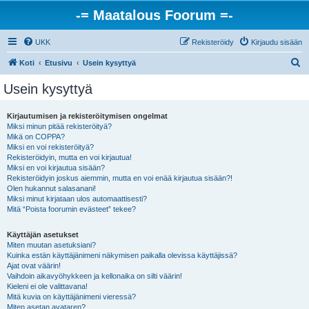
-= Maatalous Foorum =-
UKK
Rekisteröidy
Kirjaudu sisään
E
Koti
Etusivu
Usein kysyttyä
t
Usein kysyttyä
s
i
Kirjautumisen ja rekisteröitymisen ongelmat
Miksi minun pitää rekisteröityä?
Mikä on COPPA?
Miksi en voi rekisteröityä?
Rekisteröidyin, mutta en voi kirjautua!
Miksi en voi kirjautua sisään?
Rekisteröidyin joskus aiemmin, mutta en voi enää kirjautua sisään?!
Olen hukannut salasanani!
Miksi minut kirjataan ulos automaattisesti?
Mitä “Poista foorumin evästeet” tekee?
Käyttäjän asetukset
Miten muutan asetuksiani?
Kuinka estän käyttäjänimeni näkymisen paikalla olevissa käyttäjissä?
Ajat ovat väärin!
Vaihdoin aikavyöhykkeen ja kellonaika on silti väärin!
Kieleni ei ole valittavana!
Mitä kuvia on käyttäjänimeni vieressä?
Miten asetan avataren?