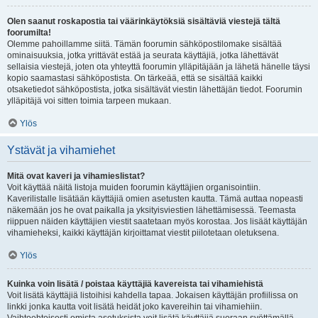
Olen saanut roskapostia tai väärinkäytöksiä sisältäviä viestejä tältä
foorumilta!
Olemme pahoillamme siitä. Tämän foorumin sähköpostilomake sisältää
ominaisuuksia, jotka yrittävät estää ja seurata käyttäjiä, jotka lähettävät
sellaisia viestejä, joten ota yhteyttä foorumin ylläpitäjään ja lähetä hänelle täysi
kopio saamastasi sähköpostista. On tärkeää, että se sisältää kaikki
otsaketiedot sähköpostista, jotka sisältävät viestin lähettäjän tiedot. Foorumin
ylläpitäjä voi sitten toimia tarpeen mukaan.
Ylös
Ystävät ja vihamiehet
Mitä ovat kaveri ja vihamieslistat?
Voit käyttää näitä listoja muiden foorumin käyttäjien organisointiin.
Kaverilistalle lisätään käyttäjiä omien asetusten kautta. Tämä auttaa nopeasti
näkemään jos he ovat paikalla ja yksityisviestien lähettämisessä. Teemasta
riippuen näiden käyttäjien viestit saatetaan myös korostaa. Jos lisäät käyttäjän
vihamieheksi, kaikki käyttäjän kirjoittamat viestit piilotetaan oletuksena.
Ylös
Kuinka voin lisätä / poistaa käyttäjiä kavereista tai vihamiehistä
Voit lisätä käyttäjiä listoihisi kahdella tapaa. Jokaisen käyttäjän profiilissa on
linkki jonka kautta voit lisätä heidät joko kavereihin tai vihamiehiin.