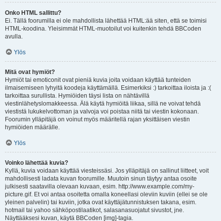
Onko HTML sallittu?
Ei. Tällä foorumilla ei ole mahdollista lähettää HTML:ää siten, että se toimisi
HTML-koodina. Yleisimmät HTML-muotoilut voi kuitenkin tehdä BBCoden
avulla.
Ylös
Mitä ovat hymiöt?
Hymiöt tai emoticonit ovat pieniä kuvia joita voidaan käyttää tunteiden
ilmaisemiseen lyhyitä koodeja käyttämällä. Esimerkiksi :) tarkoittaa iloista ja :(
tarkoittaa surullista. Hymiöiden täysi lista on nähtävillä
viestinlähetyslomakkeessa. Älä käytä hymiöitä liikaa, sillä ne voivat tehdä
viestistä lukukelvottoman ja valvoja voi poistaa niitä tai viestin kokonaan.
Foorumin ylläpitäjä on voinut myös määritellä rajan yksittäisen viestin
hymiöiden määrälle.
Ylös
Voinko lähettää kuvia?
Kyllä, kuvia voidaan käyttää viesteissäsi. Jos ylläpitäjä on sallinut liitteet, voit
mahdollisesti ladata kuvan foorumille. Muutoin sinun täytyy antaa osoite
julkisesti saatavilla olevaan kuvaan, esim. http://www.example.com/my-
picture.gif. Et voi antaa osoitetta omalla koneellasi oleviin kuviin (ellei se ole
yleinen palvelin) tai kuviin, jotka ovat käyttäjätunnistuksen takana, esim.
hotmail tai yahoo sähköpostilaatikot, salasanasuojatut sivustot, jne.
Näyttääksesi kuvan, käytä BBCoden [img]-tagia.