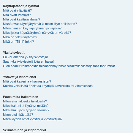
Käyttäjätasot ja ryhmät
Mitä ovat ylläpitäjät?
Mitä ovatr valvojat?
Mitä ovat käyttäjäryhmät?
Missä ovat käyttäjäryhmät ja miten liityn sellaiseen?
Miten pääsen käyttäjäryhmän johtajaksi?
Miksi jotkut käyttäjäryhmät näkyvät eri väreillä?
Mikä on “oletusryhmä”?
Mikä on “Tiimi” linkki?
Yksityisviestit
En voi lähettää yksityisviestejä!
Saan yksityisviestejä joita en halua!
Olen saanut roskapostia tai väärinkäytöksiä sisältäviä viestejä tältä foorumilta!
Ystävät ja vihamiehet
Mitä ovat kaveri ja vihamieslistat?
Kuinka voin lisätä / poistaa käyttäjiä kavereista tai vihamiehistä
Foorumilta hakeminen
Miten etsin alueelta tai alueilta?
Miksi hakuni ei löytänyt mitään?
Miksi haku johti tyhjään sivuun!?
Miten etsin käyttäjiä?
Miten löydän omat viestini ja viestiketjuni?
Seuraaminen ja kirjanmerkit