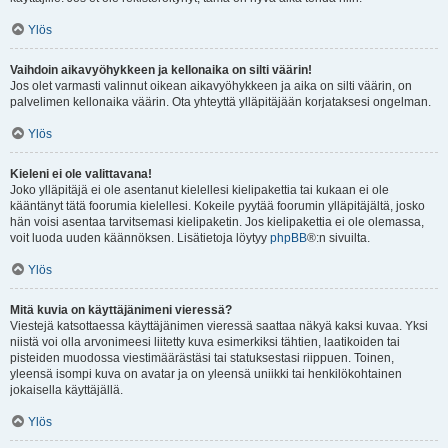
Ylös
Vaihdoin aikavyöhykkeen ja kellonaika on silti väärin!
Jos olet varmasti valinnut oikean aikavyöhykkeen ja aika on silti väärin, on
palvelimen kellonaika väärin. Ota yhteyttä ylläpitäjään korjataksesi ongelman.
Ylös
Kieleni ei ole valittavana!
Joko ylläpitäjä ei ole asentanut kielellesi kielipakettia tai kukaan ei ole
kääntänyt tätä foorumia kielellesi. Kokeile pyytää foorumin ylläpitäjältä, josko
hän voisi asentaa tarvitsemasi kielipaketin. Jos kielipakettia ei ole olemassa,
voit luoda uuden käännöksen. Lisätietoja löytyy
phpBB
®:n sivuilta.
Ylös
Mitä kuvia on käyttäjänimeni vieressä?
Viestejä katsottaessa käyttäjänimen vieressä saattaa näkyä kaksi kuvaa. Yksi
niistä voi olla arvonimeesi liitetty kuva esimerkiksi tähtien, laatikoiden tai
pisteiden muodossa viestimäärästäsi tai statuksestasi riippuen. Toinen,
yleensä isompi kuva on avatar ja on yleensä uniikki tai henkilökohtainen
jokaisella käyttäjällä.
Ylös