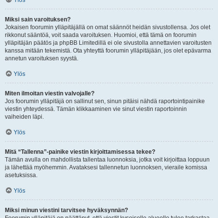
Ylös
Miksi sain varoituksen?
Jokaisen foorumin ylläpitäjällä on omat säännöt heidän sivustollensa. Jos olet
rikkonut sääntöä, voit saada varoituksen. Huomioi, että tämä on foorumin
ylläpitäjän päätös ja phpBB Limitedillä ei ole sivustolla annettavien varoitusten
kanssa mitään tekemistä. Ota yhteyttä foorumin ylläpitäjään, jos olet epävarma
annetun varoituksen syystä.
Ylös
Miten ilmoitan viestin valvojalle?
Jos foorumin ylläpitäjä on sallinut sen, sinun pitäisi nähdä raportointipainike
viestin yhteydessä. Tämän klikkaaminen vie sinut viestin raportoinnin
vaiheiden läpi.
Ylös
Mitä “Tallenna”-painike viestin kirjoittamisessa tekee?
Tämän avulla on mahdollista tallentaa luonnoksia, jotka voit kirjoittaa loppuun
ja lähettää myöhemmin. Avataksesi tallennetun luonnoksen, vieraile komissa
asetuksissa.
Ylös
Miksi minun viestini tarvitsee hyväksynnän?