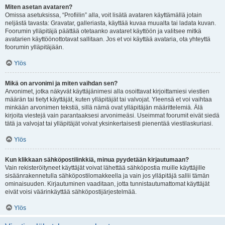
Miten asetan avataren?
Omissa asetuksissa, “Profiilin” alla, voit lisätä avataren käyttämällä jotain
neljästä tavasta: Gravatar, galleriasta, käyttää kuvaa muualta tai ladata kuvan.
Foorumin ylläpitäjä päättää otetaanko avataret käyttöön ja valitsee mitkä
avatarien käyttöönottotavat sallitaan. Jos et voi käyttää avataria, ota yhteyttä
foorumin ylläpitäjään.
Ylös
Mikä on arvonimi ja miten vaihdan sen?
Arvonimet, jotka näkyvät käyttäjänimesi alla osoittavat kirjoittamiesi viestien
määrän tai tietyt käyttäjät, kuten ylläpitäjät tai valvojat. Yleensä et voi vaihtaa
minkään arvonimen tekstiä, sillä nämä ovat ylläpitäjän määrittelemiä. Älä
kirjoita viestejä vain parantaaksesi arvonimeäsi. Useimmat foorumit eivät siedä
tätä ja valvojat tai ylläpitäjät voivat yksinkertaisesti pienentää viestilaskuriasi.
Ylös
Kun klikkaan sähköpostilinkkiä, minua pyydetään kirjautumaan?
Vain rekisteröityneet käyttäjät voivat lähettää sähköpostia muille käyttäjille
sisäänrakennetulla sähköpostilomakkeella ja vain jos ylläpitäjä sallii tämän
ominaisuuden. Kirjautuminen vaaditaan, jotta tunnistautumattomat käyttäjät
eivät voisi väärinkäyttää sähköpostijärjestelmää.
Ylös