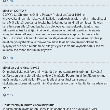
Ylös
Mikä on COPPA?
COPPA, tai Children’s Online Privacy Protection Act of 1998, on
yhdysvaltalainen laki, joka vaatii kaikkien verkkosivustojen, jotka mahdollisesti
keräävät alle 13-vuotiailta tietoja, hankkia huoltajan kirjallisen luvan tietojen
keräämiseen alle 13-vuotiaalta. Jos olet epävarma koskeeko tämä sinua
rekisteröityvänä käyttäjänä tai verkkosivua jolle olet rekisteröitymässä, ota
yhteyttä oikeudelliseen neuvonantajaan saadaksesi apua. Huomaa, että
phpBB Limited ja tämän foorumin omistajat eivät voi antaa lakineuvontaa ja
eivät ole yhteyshenkilöitä minkäänlaisissa lakiasioissa, lukuunottamatta
kysymystä “Keneen minun tulee olla yhteydessä väärinkäytöstapauksissa tai
lakiasioissa tähän foorumiin liittyen?”.
Ylös
Miksi en voi rekisteröityä?
On mahdollista, että foorumin ylläpitäjä on poistanut rekisteröinnin käytöstä
estääkseen uusia vierailijoita rekisteröitymästä. Foorumin ylläpitäjä on voinut
myös asettaa porttikiellon IP-osoitteellesi tai estänyt valitsemasi
käyttäjätunnuksen rekisteröinnin. Ota yhteyttä foorumin ylläpitäjään saadaksesi
apua.
Ylös
Rekisteröidyin, mutta en voi kirjautua!
Tarkista ensin käyttäjätunnuksesi ja salasanasi. Jos ne ovat oikein, yksi