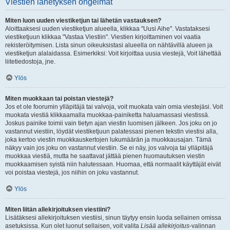
Viestien lähetyksen ongelmat
Miten luon uuden viestiketjun tai lähetän vastauksen?
Aloittaaksesi uuden viestiketjun alueella, klikkaa "Uusi Aihe". Vastataksesi
viestiketjuun klikkaa "Vastaa Viestiin". Viestien kirjoittaminen voi vaatia
rekisteröitymisen. Lista sinun oikeuksistasi alueella on nähtävillä alueen ja
viestiketjun alalaidassa. Esimerkiksi: Voit kirjoittaa uusia viestejä, Voit lähettää
liitetiedostoja, jne.
Ylös
Miten muokkaan tai poistan viestejä?
Jos et ole foorumin ylläpitäjä tai valvoja, voit muokata vain omia viestejäsi. Voit
muokata viestiä klikkaamalla muokkaa-painiketta haluamassasi viestissä.
Joskus painike toimii vain tietyn ajan viestin luomisen jälkeen. Jos joku on jo
vastannut viestiin, löydät viestiketjuun palatessasi pienen tekstin viestisi alla,
joka kertoo viestin muokkauskertojen lukumäärän ja muokkausajan. Tämä
näkyy vain jos joku on vastannut viestiin. Se ei näy, jos valvoja tai ylläpitäjä
muokkaa viestiä, mutta he saattavat jättää pienen huomautuksen viestin
muokkaamisen syistä niin halutessaan. Huomaa, että normaalit käyttäjät eivät
voi poistaa viestejä, jos niihin on joku vastannut.
Ylös
Miten liitän allekirjoituksen viestiini?
Lisätäksesi allekirjoituksen viestiisi, sinun täytyy ensin luoda sellainen omissa
asetuksissa. Kun olet luonut sellaisen, voit valita
Lisää allekirjoitus
-valinnan