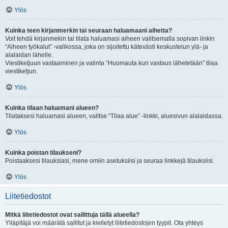
Ylös
Kuinka teen kirjanmerkin tai seuraan haluamaani aihetta?
Voit tehdä kirjanmekin tai tilata haluamasi aiheen valitsemalla sopivan linkin
“Aiheen työkalut” -valikossa, joka on sijoitettu kätevästi keskustelun ylä- ja
alalaidan lähelle.
Viestiketjuun vastaaminen ja valinta “Huomauta kun vastaus lähetetään” tilaa
viestiketjun.
Ylös
Kuinka tilaan haluamani alueen?
Tilataksesi haluamasi alueen, valitse “Tilaa alue” -linkki, aluesivun alalaidassa.
Ylös
Kuinka poistan tilaukseni?
Poistaaksesi tilauksiasi, mene omiin asetuksiisi ja seuraa linkkejä tilauksiisi.
Ylös
Liitetiedostot
Mitkä liitetiedostot ovat sallittuja tällä alueella?
Ylläpitäjä voi määrätä sallitut ja kielletyt liitetiedostojen tyypit. Ota yhteys