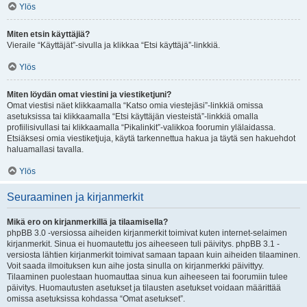
Ylös
Miten etsin käyttäjiä?
Vieraile “Käyttäjät”-sivulla ja klikkaa “Etsi käyttäjä”-linkkiä.
Ylös
Miten löydän omat viestini ja viestiketjuni?
Omat viestisi näet klikkaamalla “Katso omia viestejäsi”-linkkiä omissa
asetuksissa tai klikkaamalla “Etsi käyttäjän viesteistä”-linkkiä omalla
profiilisivullasi tai klikkaamalla “Pikalinkit”-valikkoa foorumin ylälaidassa.
Etsiäksesi omia viestiketjuja, käytä tarkennettua hakua ja täytä sen hakuehdot
haluamallasi tavalla.
Ylös
Seuraaminen ja kirjanmerkit
Mikä ero on kirjanmerkillä ja tilaamisella?
phpBB 3.0 -versiossa aiheiden kirjanmerkit toimivat kuten internet-selaimen
kirjanmerkit. Sinua ei huomautettu jos aiheeseen tuli päivitys. phpBB 3.1 -
versiosta lähtien kirjanmerkit toimivat samaan tapaan kuin aiheiden tilaaminen.
Voit saada ilmoituksen kun aihe josta sinulla on kirjanmerkki päivittyy.
Tilaaminen puolestaan huomauttaa sinua kun aiheeseen tai foorumiin tulee
päivitys. Huomautusten asetukset ja tilausten asetukset voidaan määrittää
omissa asetuksissa kohdassa “Omat asetukset”.