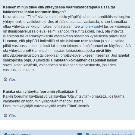
Keneen minun tulee olla yhteydessä väärinkäytöstapauksissa tai
lakiasioissa tähän foorumiin liittyen?
Kuka tahansa “Tiimi”-sivulla mainituista ylläpitäjistä on todennäköisesti sopiva
yhteyshenkilö valituksillesi. Jos et tätä kautta saa vastausta, sinun kannattaa
ottaa yhteyttä verkkotunnuksen omistajaan (tee
whois-kysely
) tai jos kyseessä
on ilmaispalvelussa oleva (esim. Yahoo!, free.fr, f2s.com, jne.), ota yhteyttä
ylläpitoon tai väärinkäytöksistä vastaavaan osastoon kyseisessä palvelussa.
Huomaa, että phpBB Limitedillä
ei ole lainkaan toimivaltaa
ja sitä ei voida
pitää vastuussa miten, missä tai kenen toimesta tämä foorumi on käytössä. Älä
ota yhteyttä phpBB Limitediin missään lakiasioissa
jotka eivät liity
phpBB.com-sivustoon tai pelkkään phpBB-sovellukseen itseensä. Jos lähetät
sähköpostia phpBB Limitedille
mistään kolmannen osapuolen
tämän
sovelluksen käytöstä, voit odottaa niukkasanaista vastausta, jos edes
vastausta lainkaan.
Ylös
Kuinka otan yhteyttä foorumin ylläpitäjään?
Kaikki foorumin käyttäjät voivat käyttää “Ota yhteyttä” -lomaketta, jos täämä
vaihtoehto on foorumin ylläpitäjän mahdollistama.
Foorumin käyttäjät voivat käyttää myös “Tiimi”-linkkiä.
Ylös