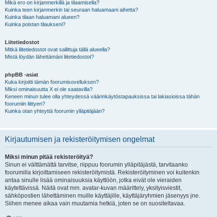
Mikä ero on kirjanmerkillä ja tilaamisella?
Kuinka teen kirjanmerkin tai seuraan haluamaani aihetta?
Kuinka tilaan haluamani alueen?
Kuinka poistan tilaukseni?
Liitetiedostot
Mitkä liitetiedostot ovat sallittuja tällä alueella?
Mistä löydän lähettämäni liitetiedostot?
phpBB -asiat
Kuka kirjoitti tämän foorumisovelluksen?
Miksi ominaisuutta X ei ole saatavilla?
Keneen minun tulee olla yhteydessä väärinkäytöstapauksissa tai lakiasioissa tähän
foorumiin liittyen?
Kuinka otan yhteyttä foorumin ylläpitäjään?
Kirjautumisen ja rekisteröitymisen ongelmat
Miksi minun pitää rekisteröityä?
Sinun ei välttämättä tarvitse, riippuu foorumin ylläpitäjästä, tarvitaanko
foorumilla kirjoittamiseen rekisteröitymistä. Rekisteröityminen voi kuitenkin
antaa sinulle lisää ominaisuuksia käyttöön, jotka eivät ole vieraiden
käytettävissä. Näitä ovat mm. avatar-kuvan määrittely, yksityisviestit,
sähköpostien lähettäminen muille käyttäjille, käyttäjäryhmien jäsenyys jne.
Siihen menee aikaa vain muutamia hetkiä, joten se on suositeltavaa.