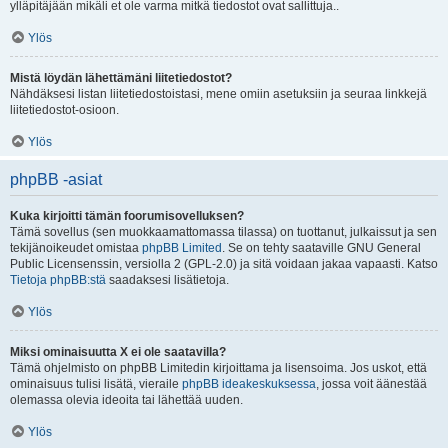
ylläpitäjään mikäli et ole varma mitkä tiedostot ovat sallittuja..
Ylös
Mistä löydän lähettämäni liitetiedostot?
Nähdäksesi listan liitetiedostoistasi, mene omiin asetuksiin ja seuraa linkkejä
liitetiedostot-osioon.
Ylös
phpBB -asiat
Kuka kirjoitti tämän foorumisovelluksen?
Tämä sovellus (sen muokkaamattomassa tilassa) on tuottanut, julkaissut ja sen
tekijänoikeudet omistaa
phpBB Limited
. Se on tehty saataville GNU General
Public Licensenssin, versiolla 2 (GPL-2.0) ja sitä voidaan jakaa vapaasti. Katso
Tietoja phpBB:stä
saadaksesi lisätietoja.
Ylös
Miksi ominaisuutta X ei ole saatavilla?
Tämä ohjelmisto on phpBB Limitedin kirjoittama ja lisensoima. Jos uskot, että
ominaisuus tulisi lisätä, vieraile
phpBB ideakeskuksessa
, jossa voit äänestää
olemassa olevia ideoita tai lähettää uuden.
Ylös