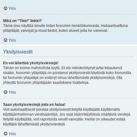
Ylös
Mikä on “Tiimi” linkki?
Tämä sivu näyttää sinulle listan foorumin henkilökunnasta, mukaanluettuna
ylläpitäjät, valvojat ja muut tiedot, kuten alueet joita he valvovat.
Ylös
Yksityisviestit
En voi lähettää yksityisviestejä!
Tähän on kolme mahdollista syytä. Et ole rekisteröitynyt ja/tai kirjautunut
sisään, foorumin ylläpitäjä on poistanut yksityisviestit käytöstä koko foorumilta
tai foorumin ylläpitäjä on estänyt sinua lähettämästä yksityisviestejä. Ota
yhteyttä foorumin ylläpitäjään saadaksesi lisätietoja.
Ylös
Saan yksityisviestejä joita en halua!
Voit automaattisesti poistaa yksityisviestit tietyltä käyttäjältä käyttämällä
käyttäjänhallinnan viestisääntöjä. Jos saat väärinkäytöksiä sisältäviä viestejä
tietyltä käyttäjältä, voit raportoida viestit valvojille. Heillä on oikeudet estää
käyttäjiä lähettämästä yksityisviestejä.
Ylös