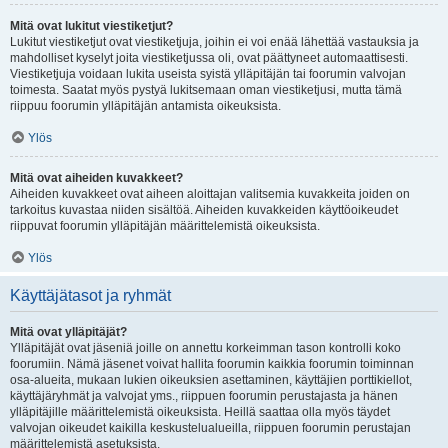
Mitä ovat lukitut viestiketjut?
Lukitut viestiketjut ovat viestiketjuja, joihin ei voi enää lähettää vastauksia ja
mahdolliset kyselyt joita viestiketjussa oli, ovat päättyneet automaattisesti.
Viestiketjuja voidaan lukita useista syistä ylläpitäjän tai foorumin valvojan
toimesta. Saatat myös pystyä lukitsemaan oman viestiketjusi, mutta tämä
riippuu foorumin ylläpitäjän antamista oikeuksista.
Ylös
Mitä ovat aiheiden kuvakkeet?
Aiheiden kuvakkeet ovat aiheen aloittajan valitsemia kuvakkeita joiden on
tarkoitus kuvastaa niiden sisältöä. Aiheiden kuvakkeiden käyttöoikeudet
riippuvat foorumin ylläpitäjän määrittelemistä oikeuksista.
Ylös
Käyttäjätasot ja ryhmät
Mitä ovat ylläpitäjät?
Ylläpitäjät ovat jäseniä joille on annettu korkeimman tason kontrolli koko
foorumiin. Nämä jäsenet voivat hallita foorumin kaikkia foorumin toiminnan
osa-alueita, mukaan lukien oikeuksien asettaminen, käyttäjien porttikiellot,
käyttäjäryhmät ja valvojat yms., riippuen foorumin perustajasta ja hänen
ylläpitäjille määrittelemistä oikeuksista. Heillä saattaa olla myös täydet
valvojan oikeudet kaikilla keskustelualueilla, riippuen foorumin perustajan
määrittelemistä asetuksista.