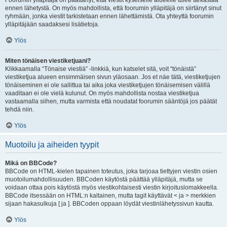
Foorumin ylläpitäjä on päättänyt, että viestit kyseiselle alueelle tulee tarkastaa
ennen lähetystä. On myös mahdollista, että foorumin ylläpitäjä on siirtänyt sinut
ryhmään, jonka viestit tarkistetaan ennen lähettämistä. Ota yhteyttä foorumin
ylläpitäjään saadaksesi lisätietoja.
Ylös
Miten tönäisen viestiketjuani?
Klikkaamalla “Tönaise viestiä” -linkkiä, kun katselet sitä, voit “tönäistä”
viestiketjua alueen ensimmäisen sivun yläosaan. Jos et näe tätä, viestiketjujen
tönäiseminen ei ole sallittua tai aika joka viestiketjujen tönäisemisen välillä
vaaditaan ei ole vielä kulunut. On myös mahdollista nostaa viestiketjua
vastaamalla siihen, mutta varmista että noudatat foorumin sääntöjä jos päätät
tehdä niin.
Ylös
Muotoilu ja aiheiden tyypit
Mikä on BBCode?
BBCode on HTML-kielen tapainen toteutus, joka tarjoaa tiettyjen viestin osien
muotoilumahdollisuuden. BBCoden käytöstä päättää ylläpitäjä, mutta se
voidaan ottaa pois käytöstä myös viestikohtaisesti viestin kirjoituslomakkeella.
BBCode itsessään on HTML:n kaltainen, mutta tagit käyttävät < ja > merkkien
sijaan hakasulkuja [ ja ]. BBCoden oppaan löydät viestinlähetyssivun kautta.
Ylös