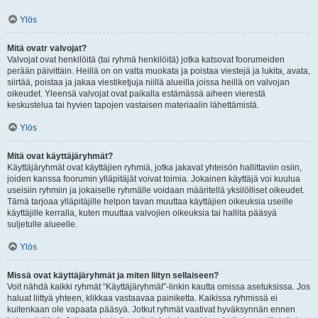
Ylös
Mitä ovatr valvojat?
Valvojat ovat henkilöitä (tai ryhmä henkilöitä) jotka katsovat foorumeiden
perään päivittäin. Heillä on on valta muokata ja poistaa viestejä ja lukita, avata,
siirtää, poistaa ja jakaa viestiketjuja niillä alueilla joissa heillä on valvojan
oikeudet. Yleensä valvojat ovat paikalla estämässä aiheen vierestä
keskustelua tai hyvien tapojen vastaisen materiaalin lähettämistä.
Ylös
Mitä ovat käyttäjäryhmät?
Käyttäjäryhmät ovat käyttäjien ryhmiä, jotka jakavat yhteisön hallittaviin osiin,
joiden kanssa foorumin ylläpitäjät voivat toimia. Jokainen käyttäjä voi kuulua
useisiin ryhmiin ja jokaiselle ryhmälle voidaan määritellä yksilölliset oikeudet.
Tämä tarjoaa ylläpitäjille helpon tavan muuttaa käyttäjien oikeuksia useille
käyttäjille kerralla, kuten muuttaa valvojien oikeuksia tai hallita pääsyä
suljetulle alueelle.
Ylös
Missä ovat käyttäjäryhmät ja miten liityn sellaiseen?
Voit nähdä kaikki ryhmät “Käyttäjäryhmät”-linkin kautta omissa asetuksissa. Jos
haluat liittyä yhteen, klikkaa vastaavaa painiketta. Kaikissa ryhmissä ei
kuitenkaan ole vapaata pääsyä. Jotkut ryhmät vaativat hyväksynnän ennen