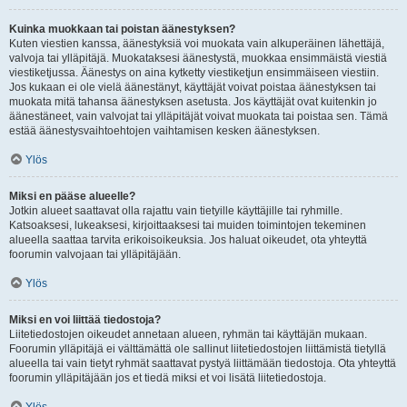
Kuinka muokkaan tai poistan äänestyksen?
Kuten viestien kanssa, äänestyksiä voi muokata vain alkuperäinen lähettäjä,
valvoja tai ylläpitäjä. Muokataksesi äänestystä, muokkaa ensimmäistä viestiä
viestiketjussa. Äänestys on aina kytketty viestiketjun ensimmäiseen viestiin.
Jos kukaan ei ole vielä äänestänyt, käyttäjät voivat poistaa äänestyksen tai
muokata mitä tahansa äänestyksen asetusta. Jos käyttäjät ovat kuitenkin jo
äänestäneet, vain valvojat tai ylläpitäjät voivat muokata tai poistaa sen. Tämä
estää äänestysvaihtoehtojen vaihtamisen kesken äänestyksen.
Ylös
Miksi en pääse alueelle?
Jotkin alueet saattavat olla rajattu vain tietyille käyttäjille tai ryhmille.
Katsoaksesi, lukeaksesi, kirjoittaaksesi tai muiden toimintojen tekeminen
alueella saattaa tarvita erikoisoikeuksia. Jos haluat oikeudet, ota yhteyttä
foorumin valvojaan tai ylläpitäjään.
Ylös
Miksi en voi liittää tiedostoja?
Liitetiedostojen oikeudet annetaan alueen, ryhmän tai käyttäjän mukaan.
Foorumin ylläpitäjä ei välttämättä ole sallinut liitetiedostojen liittämistä tietyllä
alueella tai vain tietyt ryhmät saattavat pystyä liittämään tiedostoja. Ota yhteyttä
foorumin ylläpitäjään jos et tiedä miksi et voi lisätä liitetiedostoja.