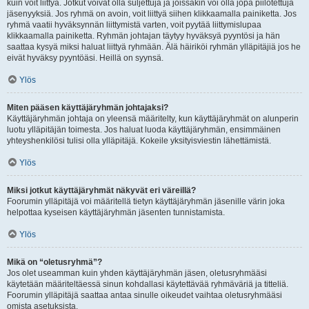
kuin voit liittyä. Jotkut voivat olla suljettuja ja joissakin voi olla jopa piilotettuja
jäsenyyksiä. Jos ryhmä on avoin, voit liittyä siihen klikkaamalla painiketta. Jos
ryhmä vaatii hyväksynnän liittymistä varten, voit pyytää liittymislupaa
klikkaamalla painiketta. Ryhmän johtajan täytyy hyväksyä pyyntösi ja hän
saattaa kysyä miksi haluat liittyä ryhmään. Älä häiriköi ryhmän ylläpitäjiä jos he
eivät hyväksy pyyntöäsi. Heillä on syynsä.
Ylös
Miten pääsen käyttäjäryhmän johtajaksi?
Käyttäjäryhmän johtaja on yleensä määritelty, kun käyttäjäryhmät on alunperin
luotu ylläpitäjän toimesta. Jos haluat luoda käyttäjäryhmän, ensimmäinen
yhteyshenkilösi tulisi olla ylläpitäjä. Kokeile yksityisviestin lähettämistä.
Ylös
Miksi jotkut käyttäjäryhmät näkyvät eri väreillä?
Foorumin ylläpitäjä voi määritellä tietyn käyttäjäryhmän jäsenille värin joka
helpottaa kyseisen käyttäjäryhmän jäsenten tunnistamista.
Ylös
Mikä on “oletusryhmä”?
Jos olet useamman kuin yhden käyttäjäryhmän jäsen, oletusryhmääsi
käytetään määriteltäessä sinun kohdallasi käytettävää ryhmäväriä ja titteliä.
Foorumin ylläpitäjä saattaa antaa sinulle oikeudet vaihtaa oletusryhmääsi
omista asetuksista.