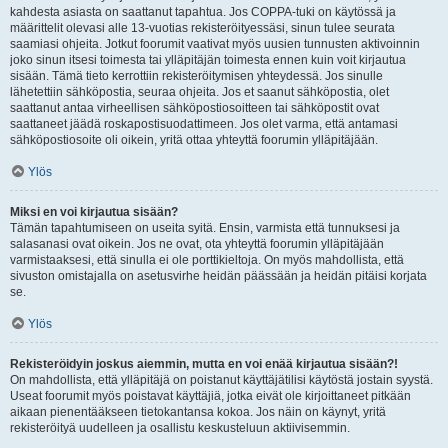
kahdesta asiasta on saattanut tapahtua. Jos COPPA-tuki on käytössä ja
määrittelit olevasi alle 13-vuotias rekisteröityessäsi, sinun tulee seurata
saamiasi ohjeita. Jotkut foorumit vaativat myös uusien tunnusten aktivoinnin
joko sinun itsesi toimesta tai ylläpitäjän toimesta ennen kuin voit kirjautua
sisään. Tämä tieto kerrottiin rekisteröitymisen yhteydessä. Jos sinulle
lähetettiin sähköpostia, seuraa ohjeita. Jos et saanut sähköpostia, olet
saattanut antaa virheellisen sähköpostiosoitteen tai sähköpostit ovat
saattaneet jäädä roskapostisuodattimeen. Jos olet varma, että antamasi
sähköpostiosoite oli oikein, yritä ottaa yhteyttä foorumin ylläpitäjään.
Ylös
Miksi en voi kirjautua sisään?
Tämän tapahtumiseen on useita syitä. Ensin, varmista että tunnuksesi ja
salasanasi ovat oikein. Jos ne ovat, ota yhteyttä foorumin ylläpitäjään
varmistaaksesi, että sinulla ei ole porttikieltoja. On myös mahdollista, että
sivuston omistajalla on asetusvirhe heidän päässään ja heidän pitäisi korjata
se.
Ylös
Rekisteröidyin joskus aiemmin, mutta en voi enää kirjautua sisään?!
On mahdollista, että ylläpitäjä on poistanut käyttäjätilisi käytöstä jostain syystä.
Useat foorumit myös poistavat käyttäjiä, jotka eivät ole kirjoittaneet pitkään
aikaan pienentääkseen tietokantansa kokoa. Jos näin on käynyt, yritä
rekisteröityä uudelleen ja osallistu keskusteluun aktiivisemmin.