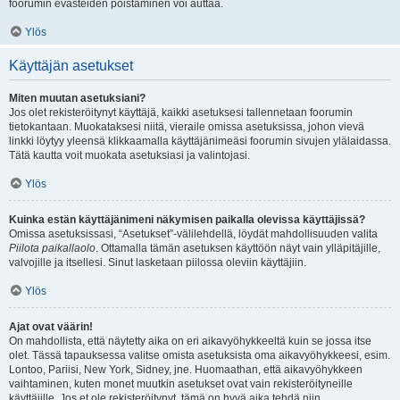
foorumin evästeiden poistaminen voi auttaa.
Ylös
Käyttäjän asetukset
Miten muutan asetuksiani?
Jos olet rekisteröitynyt käyttäjä, kaikki asetuksesi tallennetaan foorumin
tietokantaan. Muokataksesi niitä, vieraile omissa asetuksissa, johon vievä
linkki löytyy yleensä klikkaamalla käyttäjänimeäsi foorumin sivujen ylälaidassa.
Tätä kautta voit muokata asetuksiasi ja valintojasi.
Ylös
Kuinka estän käyttäjänimeni näkymisen paikalla olevissa käyttäjissä?
Omissa asetuksissasi, “Asetukset”-välilehdellä, löydät mahdollisuuden valita
Piilota paikallaolo
. Ottamalla tämän asetuksen käyttöön näyt vain ylläpitäjille,
valvojille ja itsellesi. Sinut lasketaan piilossa oleviin käyttäjiin.
Ylös
Ajat ovat väärin!
On mahdollista, että näytetty aika on eri aikavyöhykkeeltä kuin se jossa itse
olet. Tässä tapauksessa valitse omista asetuksista oma aikavyöhykkeesi, esim.
Lontoo, Pariisi, New York, Sidney, jne. Huomaathan, että aikavyöhykkeen
vaihtaminen, kuten monet muutkin asetukset ovat vain rekisteröityneille
käyttäjille. Jos et ole rekisteröitynyt, tämä on hyvä aika tehdä niin.