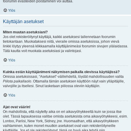
foorumin evästeiden poistaminen voi auttaa.
Ylös
Käyttäjän asetukset
Miten muutan asetuksiani?
Jos olet rekisteröitynyt käyttäjä, kaikki asetuksesi tallennetaan foorumin
tietokantaan. Muokataksesi niitä, vieraile omissa asetuksissa, johon vievä
linkki löytyy yleensä klikkaamalla käyttäjänimeäsi foorumin sivujen ylälaidassa.
Tätä kautta voit muokata asetuksiasi ja valintojasi.
Ylös
Kuinka estän käyttäjänimeni näkymisen paikalla olevissa käyttäjissä?
Omissa asetuksissasi, “Asetukset”-välilehdellä, löydät mahdollisuuden valita
Piilota paikallaolo
. Ottamalla tämän asetuksen käyttöön näyt vain ylläpitäjille,
valvojille ja itsellesi. Sinut lasketaan piilossa oleviin käyttäjiin.
Ylös
Ajat ovat väärin!
On mahdollista, että näytetty aika on eri aikavyöhykkeeltä kuin se jossa itse
olet. Tässä tapauksessa valitse omista asetuksista oma aikavyöhykkeesi, esim.
Lontoo, Pariisi, New York, Sidney, jne. Huomaathan, että aikavyöhykkeen
vaihtaminen, kuten monet muutkin asetukset ovat vain rekisteröityneille
käyttäjille. Jos et ole rekisteröitynyt, tämä on hyvä aika tehdä niin.