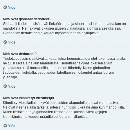
Ylös
Mitä ovat globaalit tiedotteet?
Globaalit tiedotteet sisältävät tärkeää tietoa ja sinun tulisi lukea ne aina kun on
mahdolista. Ne näkyvät jokaisen alueen ylälaidassa ja omissa asetuksissa.
Globaalien tiedotteiden oikeudet myöntää foorumin ylläpitäjä.
Ylös
Mitä ovat tiedotteet?
Tiedotteet usein sisältävät tärkeää tietoa foorumista jota olet lukemassa ja siksi
ne tulisi lukea aina kun mahdollista. Tiedotteet näkyvät jokaisen sivun
ylälaidassa niillä foorumeilla joihin ne on lähetetty. Kuten globaalien
tiedotteiden kohdalla, tiedotteiden lähettämisen oikeudet antaa foorumin
ylläpitäjä.
Ylös
Mitä ovat kiinnitetyt viestiketjut
Kiinnitetyt viestiketjut näkyvät tiedotteiden alapuolella ja ovat vain etusivulla.
Ne ovat yleensä aika tärkeitä, joten sinun tulisi lukea ne aina kun mahdollista.
Kuten tiedotteiden ja globaalien tiedotteiden kanssa, viestiketjujen
kiinnittämisen oikeudet määrittelee foorumin ylläpitäjä.
Ylös