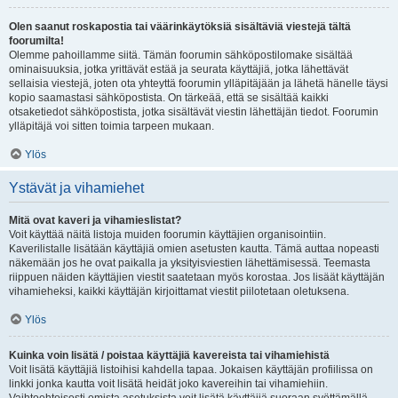
Olen saanut roskapostia tai väärinkäytöksiä sisältäviä viestejä tältä
foorumilta!
Olemme pahoillamme siitä. Tämän foorumin sähköpostilomake sisältää
ominaisuuksia, jotka yrittävät estää ja seurata käyttäjiä, jotka lähettävät
sellaisia viestejä, joten ota yhteyttä foorumin ylläpitäjään ja lähetä hänelle täysi
kopio saamastasi sähköpostista. On tärkeää, että se sisältää kaikki
otsaketiedot sähköpostista, jotka sisältävät viestin lähettäjän tiedot. Foorumin
ylläpitäjä voi sitten toimia tarpeen mukaan.
Ylös
Ystävät ja vihamiehet
Mitä ovat kaveri ja vihamieslistat?
Voit käyttää näitä listoja muiden foorumin käyttäjien organisointiin.
Kaverilistalle lisätään käyttäjiä omien asetusten kautta. Tämä auttaa nopeasti
näkemään jos he ovat paikalla ja yksityisviestien lähettämisessä. Teemasta
riippuen näiden käyttäjien viestit saatetaan myös korostaa. Jos lisäät käyttäjän
vihamieheksi, kaikki käyttäjän kirjoittamat viestit piilotetaan oletuksena.
Ylös
Kuinka voin lisätä / poistaa käyttäjiä kavereista tai vihamiehistä
Voit lisätä käyttäjiä listoihisi kahdella tapaa. Jokaisen käyttäjän profiilissa on
linkki jonka kautta voit lisätä heidät joko kavereihin tai vihamiehiin.