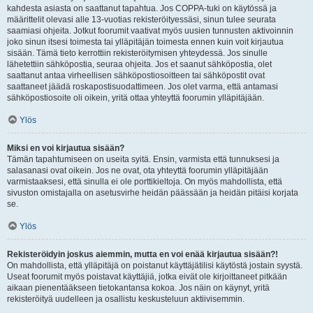
kahdesta asiasta on saattanut tapahtua. Jos COPPA-tuki on käytössä ja
määrittelit olevasi alle 13-vuotias rekisteröityessäsi, sinun tulee seurata
saamiasi ohjeita. Jotkut foorumit vaativat myös uusien tunnusten aktivoinnin
joko sinun itsesi toimesta tai ylläpitäjän toimesta ennen kuin voit kirjautua
sisään. Tämä tieto kerrottiin rekisteröitymisen yhteydessä. Jos sinulle
lähetettiin sähköpostia, seuraa ohjeita. Jos et saanut sähköpostia, olet
saattanut antaa virheellisen sähköpostiosoitteen tai sähköpostit ovat
saattaneet jäädä roskapostisuodattimeen. Jos olet varma, että antamasi
sähköpostiosoite oli oikein, yritä ottaa yhteyttä foorumin ylläpitäjään.
Ylös
Miksi en voi kirjautua sisään?
Tämän tapahtumiseen on useita syitä. Ensin, varmista että tunnuksesi ja
salasanasi ovat oikein. Jos ne ovat, ota yhteyttä foorumin ylläpitäjään
varmistaaksesi, että sinulla ei ole porttikieltoja. On myös mahdollista, että
sivuston omistajalla on asetusvirhe heidän päässään ja heidän pitäisi korjata
se.
Ylös
Rekisteröidyin joskus aiemmin, mutta en voi enää kirjautua sisään?!
On mahdollista, että ylläpitäjä on poistanut käyttäjätilisi käytöstä jostain syystä.
Useat foorumit myös poistavat käyttäjiä, jotka eivät ole kirjoittaneet pitkään
aikaan pienentääkseen tietokantansa kokoa. Jos näin on käynyt, yritä
rekisteröityä uudelleen ja osallistu keskusteluun aktiivisemmin.