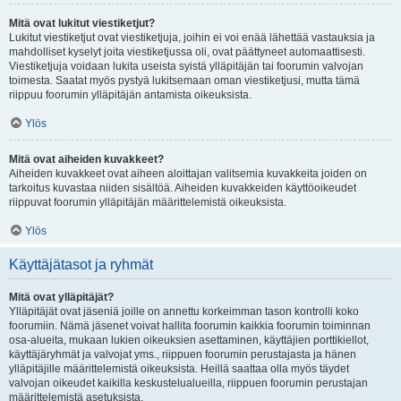
Mitä ovat lukitut viestiketjut?
Lukitut viestiketjut ovat viestiketjuja, joihin ei voi enää lähettää vastauksia ja
mahdolliset kyselyt joita viestiketjussa oli, ovat päättyneet automaattisesti.
Viestiketjuja voidaan lukita useista syistä ylläpitäjän tai foorumin valvojan
toimesta. Saatat myös pystyä lukitsemaan oman viestiketjusi, mutta tämä
riippuu foorumin ylläpitäjän antamista oikeuksista.
Ylös
Mitä ovat aiheiden kuvakkeet?
Aiheiden kuvakkeet ovat aiheen aloittajan valitsemia kuvakkeita joiden on
tarkoitus kuvastaa niiden sisältöä. Aiheiden kuvakkeiden käyttöoikeudet
riippuvat foorumin ylläpitäjän määrittelemistä oikeuksista.
Ylös
Käyttäjätasot ja ryhmät
Mitä ovat ylläpitäjät?
Ylläpitäjät ovat jäseniä joille on annettu korkeimman tason kontrolli koko
foorumiin. Nämä jäsenet voivat hallita foorumin kaikkia foorumin toiminnan
osa-alueita, mukaan lukien oikeuksien asettaminen, käyttäjien porttikiellot,
käyttäjäryhmät ja valvojat yms., riippuen foorumin perustajasta ja hänen
ylläpitäjille määrittelemistä oikeuksista. Heillä saattaa olla myös täydet
valvojan oikeudet kaikilla keskustelualueilla, riippuen foorumin perustajan
määrittelemistä asetuksista.