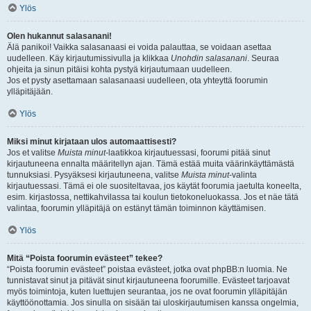
Ylös
Olen hukannut salasanani!
Älä panikoi! Vaikka salasanaasi ei voida palauttaa, se voidaan asettaa
uudelleen. Käy kirjautumissivulla ja klikkaa
Unohdin salasanani
. Seuraa
ohjeita ja sinun pitäisi kohta pystyä kirjautumaan uudelleen.
Jos et pysty asettamaan salasanaasi uudelleen, ota yhteyttä foorumin
ylläpitäjään.
Ylös
Miksi minut kirjataan ulos automaattisesti?
Jos et valitse
Muista minut
-laatikkoa kirjautuessasi, foorumi pitää sinut
kirjautuneena ennalta määritellyn ajan. Tämä estää muita väärinkäyttämästä
tunnuksiasi. Pysyäksesi kirjautuneena, valitse
Muista minut
-valinta
kirjautuessasi. Tämä ei ole suositeltavaa, jos käytät foorumia jaetulta koneelta,
esim. kirjastossa, nettikahvilassa tai koulun tietokoneluokassa. Jos et näe tätä
valintaa, foorumin ylläpitäjä on estänyt tämän toiminnon käyttämisen.
Ylös
Mitä “Poista foorumin evästeet” tekee?
“Poista foorumin evästeet” poistaa evästeet, jotka ovat phpBB:n luomia. Ne
tunnistavat sinut ja pitävät sinut kirjautuneena foorumille. Evästeet tarjoavat
myös toimintoja, kuten luettujen seurantaa, jos ne ovat foorumin ylläpitäjän
käyttöönottamia. Jos sinulla on sisään tai uloskirjautumisen kanssa ongelmia,