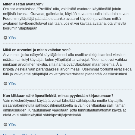
Miten asetan avataren?
Omissa asetuksissa, “Profiilin” alla, voit lisätä avataren käyttämällä jotain
neljästä tavasta: Gravatar, galleriasta, käyttää kuvaa muualta tai ladata kuvan.
Foorumin ylläpitäjä päättää otetaanko avataret käyttöön ja valitsee mitkä
avatarien käyttöönottotavat sallitaan. Jos et voi käyttää avataria, ota yhteyttä
foorumin ylläpitäjään.
Ylös
Mikä on arvonimi ja miten vaihdan sen?
Arvonimet, jotka näkyvät käyttäjänimesi alla osoittavat kirjoittamiesi viestien
määrän tai tietyt käyttäjät, kuten ylläpitäjät tai valvojat. Yleensä et voi vaihtaa
minkään arvonimen tekstiä, sillä nämä ovat ylläpitäjän määrittelemiä. Älä
kirjoita viestejä vain parantaaksesi arvonimeäsi. Useimmat foorumit eivät siedä
tätä ja valvojat tai ylläpitäjät voivat yksinkertaisesti pienentää viestilaskuriasi.
Ylös
Kun klikkaan sähköpostilinkkiä, minua pyydetään kirjautumaan?
Vain rekisteröityneet käyttäjät voivat lähettää sähköpostia muille käyttäjille
sisäänrakennetulla sähköpostilomakkeella ja vain jos ylläpitäjä sallii tämän
ominaisuuden. Kirjautuminen vaaditaan, jotta tunnistautumattomat käyttäjät
eivät voisi väärinkäyttää sähköpostijärjestelmää.
Ylös