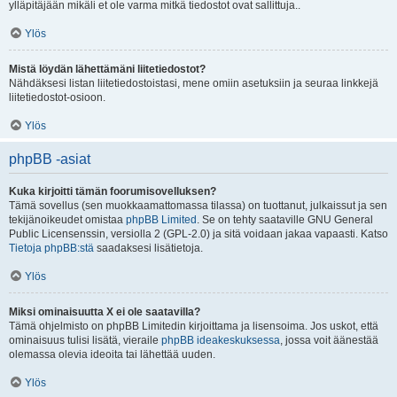
ylläpitäjään mikäli et ole varma mitkä tiedostot ovat sallittuja..
Ylös
Mistä löydän lähettämäni liitetiedostot?
Nähdäksesi listan liitetiedostoistasi, mene omiin asetuksiin ja seuraa linkkejä
liitetiedostot-osioon.
Ylös
phpBB -asiat
Kuka kirjoitti tämän foorumisovelluksen?
Tämä sovellus (sen muokkaamattomassa tilassa) on tuottanut, julkaissut ja sen
tekijänoikeudet omistaa
phpBB Limited
. Se on tehty saataville GNU General
Public Licensenssin, versiolla 2 (GPL-2.0) ja sitä voidaan jakaa vapaasti. Katso
Tietoja phpBB:stä
saadaksesi lisätietoja.
Ylös
Miksi ominaisuutta X ei ole saatavilla?
Tämä ohjelmisto on phpBB Limitedin kirjoittama ja lisensoima. Jos uskot, että
ominaisuus tulisi lisätä, vieraile
phpBB ideakeskuksessa
, jossa voit äänestää
olemassa olevia ideoita tai lähettää uuden.
Ylös