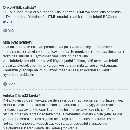
Onko HTML sallittu?
Ei. Tällä foorumilla ei ole mahdollista lähettää HTML:ää siten, että se toimisi
HTML-koodina. Yleisimmät HTML-muotoilut voi kuitenkin tehdä BBCoden
avulla.
Ylös
Mitä ovat hymiöt?
Hymiöt tai emoticonit ovat pieniä kuvia joita voidaan käyttää tunteiden
ilmaisemiseen lyhyitä koodeja käyttämällä. Esimerkiksi :) tarkoittaa iloista ja :(
tarkoittaa surullista. Hymiöiden täysi lista on nähtävillä
viestinlähetyslomakkeessa. Älä käytä hymiöitä liikaa, sillä ne voivat tehdä
viestistä lukukelvottoman ja valvoja voi poistaa niitä tai viestin kokonaan.
Foorumin ylläpitäjä on voinut myös määritellä rajan yksittäisen viestin
hymiöiden määrälle.
Ylös
Voinko lähettää kuvia?
Kyllä, kuvia voidaan käyttää viesteissäsi. Jos ylläpitäjä on sallinut liitteet, voit
mahdollisesti ladata kuvan foorumille. Muutoin sinun täytyy antaa osoite
julkisesti saatavilla olevaan kuvaan, esim. http://www.example.com/my-
picture.gif. Et voi antaa osoitetta omalla koneellasi oleviin kuviin (ellei se ole
yleinen palvelin) tai kuviin, jotka ovat käyttäjätunnistuksen takana, esim.
hotmail tai yahoo sähköpostilaatikot, salasanasuojatut sivustot, jne.
Näyttääksesi kuvan, käytä BBCoden [img]-tagia.