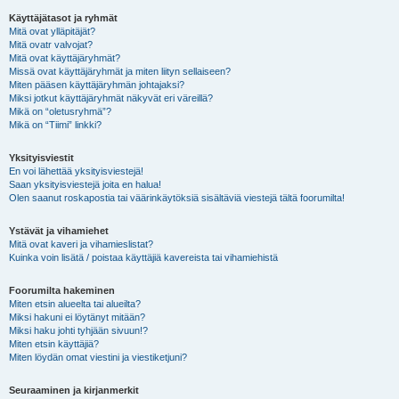
Käyttäjätasot ja ryhmät
Mitä ovat ylläpitäjät?
Mitä ovatr valvojat?
Mitä ovat käyttäjäryhmät?
Missä ovat käyttäjäryhmät ja miten liityn sellaiseen?
Miten pääsen käyttäjäryhmän johtajaksi?
Miksi jotkut käyttäjäryhmät näkyvät eri väreillä?
Mikä on “oletusryhmä”?
Mikä on “Tiimi” linkki?
Yksityisviestit
En voi lähettää yksityisviestejä!
Saan yksityisviestejä joita en halua!
Olen saanut roskapostia tai väärinkäytöksiä sisältäviä viestejä tältä foorumilta!
Ystävät ja vihamiehet
Mitä ovat kaveri ja vihamieslistat?
Kuinka voin lisätä / poistaa käyttäjiä kavereista tai vihamiehistä
Foorumilta hakeminen
Miten etsin alueelta tai alueilta?
Miksi hakuni ei löytänyt mitään?
Miksi haku johti tyhjään sivuun!?
Miten etsin käyttäjiä?
Miten löydän omat viestini ja viestiketjuni?
Seuraaminen ja kirjanmerkit