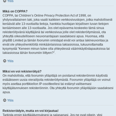
Ylös
Mikä on COPPA?
COPPA, tai Children’s Online Privacy Protection Act of 1998, on
yhdysvaltalainen laki, joka vaatii kaikkien verkkosivustojen, jotka mahdollisesti
keräävät alle 13-vuotiailta tietoja, hankkia huoltajan kirjallisen luvan tietojen
keräämiseen alle 13-vuotiaalta. Jos olet epävarma koskeeko tämä sinua
rekisteröityvänä käyttäjänä tai verkkosivua jolle olet rekisteröitymässä, ota
yhteyttä oikeudelliseen neuvonantajaan saadaksesi apua. Huomaa, että
phpBB Limited ja tämän foorumin omistajat eivät voi antaa lakineuvontaa ja
eivät ole yhteyshenkilöitä minkäänlaisissa lakiasioissa, lukuunottamatta
kysymystä “Keneen minun tulee olla yhteydessä väärinkäytöstapauksissa tai
lakiasioissa tähän foorumiin liittyen?”.
Ylös
Miksi en voi rekisteröityä?
On mahdollista, että foorumin ylläpitäjä on poistanut rekisteröinnin käytöstä
estääkseen uusia vierailijoita rekisteröitymästä. Foorumin ylläpitäjä on voinut
myös asettaa porttikiellon IP-osoitteellesi tai estänyt valitsemasi
käyttäjätunnuksen rekisteröinnin. Ota yhteyttä foorumin ylläpitäjään saadaksesi
apua.
Ylös
Rekisteröidyin, mutta en voi kirjautua!
Tarkista ensin käyttäjätunnuksesi ja salasanasi. Jos ne ovat oikein, yksi