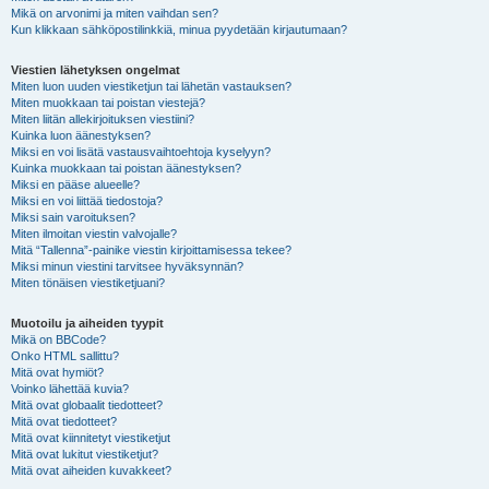
Mikä on arvonimi ja miten vaihdan sen?
Kun klikkaan sähköpostilinkkiä, minua pyydetään kirjautumaan?
Viestien lähetyksen ongelmat
Miten luon uuden viestiketjun tai lähetän vastauksen?
Miten muokkaan tai poistan viestejä?
Miten liitän allekirjoituksen viestiini?
Kuinka luon äänestyksen?
Miksi en voi lisätä vastausvaihtoehtoja kyselyyn?
Kuinka muokkaan tai poistan äänestyksen?
Miksi en pääse alueelle?
Miksi en voi liittää tiedostoja?
Miksi sain varoituksen?
Miten ilmoitan viestin valvojalle?
Mitä “Tallenna”-painike viestin kirjoittamisessa tekee?
Miksi minun viestini tarvitsee hyväksynnän?
Miten tönäisen viestiketjuani?
Muotoilu ja aiheiden tyypit
Mikä on BBCode?
Onko HTML sallittu?
Mitä ovat hymiöt?
Voinko lähettää kuvia?
Mitä ovat globaalit tiedotteet?
Mitä ovat tiedotteet?
Mitä ovat kiinnitetyt viestiketjut
Mitä ovat lukitut viestiketjut?
Mitä ovat aiheiden kuvakkeet?