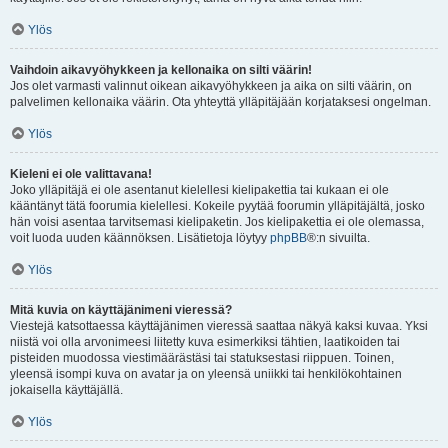
Ylös
Vaihdoin aikavyöhykkeen ja kellonaika on silti väärin!
Jos olet varmasti valinnut oikean aikavyöhykkeen ja aika on silti väärin, on
palvelimen kellonaika väärin. Ota yhteyttä ylläpitäjään korjataksesi ongelman.
Ylös
Kieleni ei ole valittavana!
Joko ylläpitäjä ei ole asentanut kielellesi kielipakettia tai kukaan ei ole
kääntänyt tätä foorumia kielellesi. Kokeile pyytää foorumin ylläpitäjältä, josko
hän voisi asentaa tarvitsemasi kielipaketin. Jos kielipakettia ei ole olemassa,
voit luoda uuden käännöksen. Lisätietoja löytyy
phpBB
®:n sivuilta.
Ylös
Mitä kuvia on käyttäjänimeni vieressä?
Viestejä katsottaessa käyttäjänimen vieressä saattaa näkyä kaksi kuvaa. Yksi
niistä voi olla arvonimeesi liitetty kuva esimerkiksi tähtien, laatikoiden tai
pisteiden muodossa viestimäärästäsi tai statuksestasi riippuen. Toinen,
yleensä isompi kuva on avatar ja on yleensä uniikki tai henkilökohtainen
jokaisella käyttäjällä.
Ylös