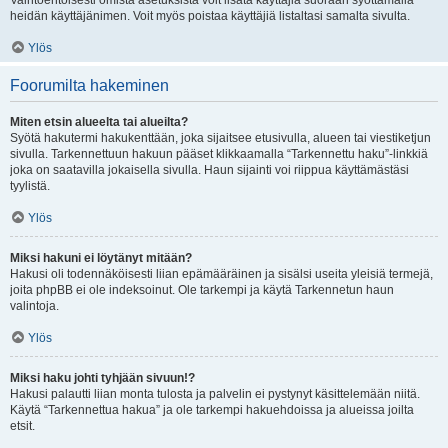
Vaihtoehtoisesti omista asetuksista voit lisätä käyttäjiä suoraan syöttämällä
heidän käyttäjänimen. Voit myös poistaa käyttäjiä listaltasi samalta sivulta.
Ylös
Foorumilta hakeminen
Miten etsin alueelta tai alueilta?
Syötä hakutermi hakukenttään, joka sijaitsee etusivulla, alueen tai viestiketjun
sivulla. Tarkennettuun hakuun pääset klikkaamalla “Tarkennettu haku”-linkkiä
joka on saatavilla jokaisella sivulla. Haun sijainti voi riippua käyttämästäsi
tyylistä.
Ylös
Miksi hakuni ei löytänyt mitään?
Hakusi oli todennäköisesti liian epämääräinen ja sisälsi useita yleisiä termejä,
joita phpBB ei ole indeksoinut. Ole tarkempi ja käytä Tarkennetun haun
valintoja.
Ylös
Miksi haku johti tyhjään sivuun!?
Hakusi palautti liian monta tulosta ja palvelin ei pystynyt käsittelemään niitä.
Käytä “Tarkennettua hakua” ja ole tarkempi hakuehdoissa ja alueissa joilta
etsit.