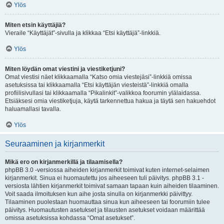
Ylös
Miten etsin käyttäjiä?
Vieraile “Käyttäjät”-sivulla ja klikkaa “Etsi käyttäjä”-linkkiä.
Ylös
Miten löydän omat viestini ja viestiketjuni?
Omat viestisi näet klikkaamalla “Katso omia viestejäsi”-linkkiä omissa
asetuksissa tai klikkaamalla “Etsi käyttäjän viesteistä”-linkkiä omalla
profiilisivullasi tai klikkaamalla “Pikalinkit”-valikkoa foorumin ylälaidassa.
Etsiäksesi omia viestiketjuja, käytä tarkennettua hakua ja täytä sen hakuehdot
haluamallasi tavalla.
Ylös
Seuraaminen ja kirjanmerkit
Mikä ero on kirjanmerkillä ja tilaamisella?
phpBB 3.0 -versiossa aiheiden kirjanmerkit toimivat kuten internet-selaimen
kirjanmerkit. Sinua ei huomautettu jos aiheeseen tuli päivitys. phpBB 3.1 -
versiosta lähtien kirjanmerkit toimivat samaan tapaan kuin aiheiden tilaaminen.
Voit saada ilmoituksen kun aihe josta sinulla on kirjanmerkki päivittyy.
Tilaaminen puolestaan huomauttaa sinua kun aiheeseen tai foorumiin tulee
päivitys. Huomautusten asetukset ja tilausten asetukset voidaan määrittää
omissa asetuksissa kohdassa “Omat asetukset”.