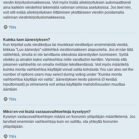
viestin kirjoituslomakkeessa. Voit myös lisätä allekirjoituksen automaattisesti
aina kaikkiin viesteihisi tekemällä valinnan omissa asetuksissa. Jos teet niin,
voit silti estää allekirjoituksen liittämisen yksittäiseen viestiin poistamalla
valinnan viestinkirjoituslomakkeessa.
Ylös
Kuinka luon äänestyksen?
Kun kirjoitat uuta viestiketjua tai muokkaat viestiketjun ensimmäistä viestiä,
klikkaa "Luo äänestys"-välilehteä viestilomakkeen alapuolella. Jos et näe tätä
välilehteä, sinulla ei ole tarvittavia oikeuksia äänestysten luomiseen. Syötä
otsikko ja ainakin kaksi vaihtoehtoa niille varattuihin kenttiin. Varmista että
jokainen vaihtoehto on omalla rivillään tekstikentässä. Voit myös määritellä
kuinka monta vaihtoehtoa käyttäjät voivat valita kohdasta You can also set the
number of options users may select during voting under “Kuinka monta
vaihtoehtoa käyttäjä voi valita”, äänestyksen kesto päivinä (0 kestää
loputtomasti) ja viimeisenä voit antaa käyttäjille mahdollisuuden muuttaa
ääntään.
Ylös
Miksi en voi lisätä vastausvaihtoehtoja kyselyyn?
Kyselyn vastausvaihtoehtojen määrä on foorumin ylläpitäjän määrittelemä. Jos
tarvitset enemmän vaihtoehtoja kuin on sallittu, ota yhteyttä foorumin
ylläpitäjään.
Ylös