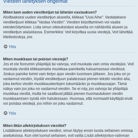
Viestien lähetyksen ongelmat
Miten luon uuden viestiketjun tai lähetän vastauksen?
Aloittaaksesi uuden viestiketjun alueella, klikkaa "Uusi Aihe". Vastataksesi
viestiketjuun klikkaa "Vastaa Viestiin". Viestien kirjoittaminen voi vaatia
rekisteröitymisen. Lista sinun oikeuksistasi alueella on nähtävillä alueen ja
viestiketjun alalaidassa. Esimerkiksi: Voit kirjoittaa uusia viestejä, Voit lähettää
liitetiedostoja, jne.
Ylös
Miten muokkaan tai poistan viestejä?
Jos et ole foorumin ylläpitäjä tai valvoja, voit muokata vain omia viestejäsi. Voit
muokata viestiä klikkaamalla muokkaa-painiketta haluamassasi viestissä.
Joskus painike toimii vain tietyn ajan viestin luomisen jälkeen. Jos joku on jo
vastannut viestiin, löydät viestiketjuun palatessasi pienen tekstin viestisi alla,
joka kertoo viestin muokkauskertojen lukumäärän ja muokkausajan. Tämä
näkyy vain jos joku on vastannut viestiin. Se ei näy, jos valvoja tai ylläpitäjä
muokkaa viestiä, mutta he saattavat jättää pienen huomautuksen viestin
muokkaamisen syistä niin halutessaan. Huomaa, että normaalit käyttäjät eivät
voi poistaa viestejä, jos niihin on joku vastannut.
Ylös
Miten liitän allekirjoituksen viestiini?
Lisätäksesi allekirjoituksen viestiisi, sinun täytyy ensin luoda sellainen omissa
asetuksissa. Kun olet luonut sellaisen, voit valita
Lisää allekirjoitus
-valinnan