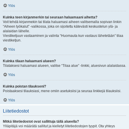
Ylös
Kuinka teen kirjanmerkin tai seuraan haluamaani aihetta?
Voit tehdä kirjanmekin tai tilata haluamasi aiheen valitsemalla sopivan linkin
“Aiheen työkalut” -valikossa, joka on sijoitettu kätevästi keskustelun ylä- ja
alalaidan lähelle.
Viestiketjuun vastaaminen ja valinta “Huomauta kun vastaus lähetetään” tilaa
viestiketjun.
Ylös
Kuinka tilaan haluamani alueen?
Tilataksesi haluamasi alueen, valitse “Tilaa alue” -linkki, aluesivun alalaidassa.
Ylös
Kuinka poistan tilaukseni?
Poistaaksesi tilauksiasi, mene omiin asetuksiisi ja seuraa linkkejä tilauksiisi.
Ylös
Liitetiedostot
Mitkä liitetiedostot ovat sallittuja tällä alueella?
Ylläpitäjä voi määrätä sallitut ja kielletyt liitetiedostojen tyypit. Ota yhteys