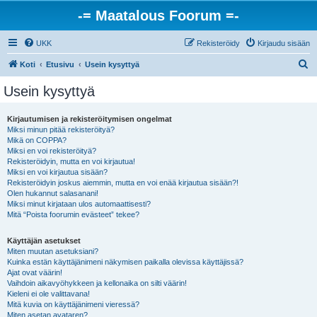
-= Maatalous Foorum =-
UKK
Rekisteröidy
Kirjaudu sisään
E
Koti
Etusivu
Usein kysyttyä
t
Usein kysyttyä
s
i
Kirjautumisen ja rekisteröitymisen ongelmat
Miksi minun pitää rekisteröityä?
Mikä on COPPA?
Miksi en voi rekisteröityä?
Rekisteröidyin, mutta en voi kirjautua!
Miksi en voi kirjautua sisään?
Rekisteröidyin joskus aiemmin, mutta en voi enää kirjautua sisään?!
Olen hukannut salasanani!
Miksi minut kirjataan ulos automaattisesti?
Mitä “Poista foorumin evästeet” tekee?
Käyttäjän asetukset
Miten muutan asetuksiani?
Kuinka estän käyttäjänimeni näkymisen paikalla olevissa käyttäjissä?
Ajat ovat väärin!
Vaihdoin aikavyöhykkeen ja kellonaika on silti väärin!
Kieleni ei ole valittavana!
Mitä kuvia on käyttäjänimeni vieressä?
Miten asetan avataren?