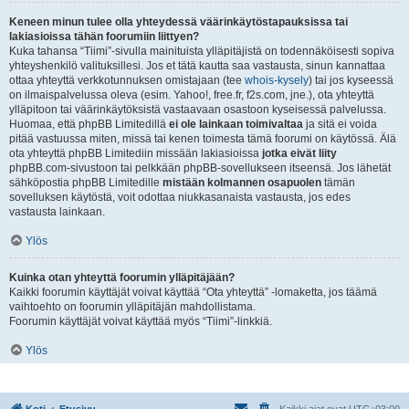
Keneen minun tulee olla yhteydessä väärinkäytöstapauksissa tai
lakiasioissa tähän foorumiin liittyen?
Kuka tahansa “Tiimi”-sivulla mainituista ylläpitäjistä on todennäköisesti sopiva
yhteyshenkilö valituksillesi. Jos et tätä kautta saa vastausta, sinun kannattaa
ottaa yhteyttä verkkotunnuksen omistajaan (tee
whois-kysely
) tai jos kyseessä
on ilmaispalvelussa oleva (esim. Yahoo!, free.fr, f2s.com, jne.), ota yhteyttä
ylläpitoon tai väärinkäytöksistä vastaavaan osastoon kyseisessä palvelussa.
Huomaa, että phpBB Limitedillä
ei ole lainkaan toimivaltaa
ja sitä ei voida
pitää vastuussa miten, missä tai kenen toimesta tämä foorumi on käytössä. Älä
ota yhteyttä phpBB Limitediin missään lakiasioissa
jotka eivät liity
phpBB.com-sivustoon tai pelkkään phpBB-sovellukseen itseensä. Jos lähetät
sähköpostia phpBB Limitedille
mistään kolmannen osapuolen
tämän
sovelluksen käytöstä, voit odottaa niukkasanaista vastausta, jos edes
vastausta lainkaan.
Ylös
Kuinka otan yhteyttä foorumin ylläpitäjään?
Kaikki foorumin käyttäjät voivat käyttää “Ota yhteyttä” -lomaketta, jos täämä
vaihtoehto on foorumin ylläpitäjän mahdollistama.
Foorumin käyttäjät voivat käyttää myös “Tiimi”-linkkiä.
Ylös