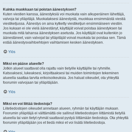
Kuinka muokkaan tai poistan äänestyksen?
Kuten viestien kanssa, äänestyksiä voi muokata vain alkuperäinen lähettäjä,
valvoja tai ylläpitäjä. Muokataksesi äänestystä, muokkaa ensimmäistä viestiä
viestiketjussa. Äänestys on aina kytketty viestiketjun ensimmäiseen viestiin.
Jos kukaan ei ole vielä äänestänyt, käyttäjät voivat poistaa äänestyksen tai
muokata mitä tahansa äänestyksen asetusta. Jos käyttäjät ovat kuitenkin jo
äänestäneet, vain valvojat tai ylläpitäjät voivat muokata tai poistaa sen. Tämä
estää äänestysvaihtoehtojen vaihtamisen kesken äänestyksen.
Ylös
Miksi en pääse alueelle?
Jotkin alueet saattavat olla rajattu vain tietyille käyttäjille tai ryhmille.
Katsoaksesi, lukeaksesi, kirjoittaaksesi tai muiden toimintojen tekeminen
alueella saattaa tarvita erikoisoikeuksia. Jos haluat oikeudet, ota yhteyttä
foorumin valvojaan tai ylläpitäjään.
Ylös
Miksi en voi liittää tiedostoja?
Liitetiedostojen oikeudet annetaan alueen, ryhmän tai käyttäjän mukaan.
Foorumin ylläpitäjä ei välttämättä ole sallinut liitetiedostojen liittämistä tietyllä
alueella tai vain tietyt ryhmät saattavat pystyä liittämään tiedostoja. Ota yhteyttä
foorumin ylläpitäjään jos et tiedä miksi et voi lisätä liitetiedostoja.