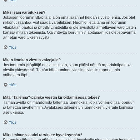
Ylös
Miksi sain varoituksen?
Jokaisen foorumin ylläpitäjällä on omat säännöt heidän sivustollensa. Jos olet
rikkonut sääntöä, voit saada varoituksen. Huomioi, että tämä on foorumin
ylläpitäjän päätös ja phpBB Limitedillä ei ole sivustolla annettavien varoitusten
kanssa mitään tekemistä. Ota yhteyttä foorumin ylläpitäjään, jos olet epävarma
annetun varoituksen syystä.
Ylös
Miten ilmoitan viestin valvojalle?
Jos foorumin ylläpitäjä on sallinut sen, sinun pitäisi nähdä raportointipainike
viestin yhteydessä. Tämän klikkaaminen vie sinut viestin raportoinnin
vaiheiden läpi.
Ylös
Mitä “Tallenna”-painike viestin kirjoittamisessa tekee?
Tämän avulla on mahdollista tallentaa luonnoksia, jotka voit kirjoittaa loppuun
ja lähettää myöhemmin. Avataksesi tallennetun luonnoksen, vieraile komissa
asetuksissa.
Ylös
Miksi minun viestini tarvitsee hyväksynnän?