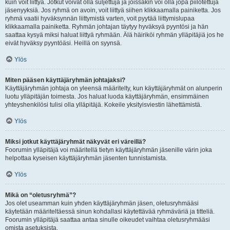
kuin voit liittyä. Jotkut voivat olla suljettuja ja joissakin voi olla jopa piilotettuja
jäsenyyksiä. Jos ryhmä on avoin, voit liittyä siihen klikkaamalla painiketta. Jos
ryhmä vaatii hyväksynnän liittymistä varten, voit pyytää liittymislupaa
klikkaamalla painiketta. Ryhmän johtajan täytyy hyväksyä pyyntösi ja hän
saattaa kysyä miksi haluat liittyä ryhmään. Älä häiriköi ryhmän ylläpitäjiä jos he
eivät hyväksy pyyntöäsi. Heillä on syynsä.
Ylös
Miten pääsen käyttäjäryhmän johtajaksi?
Käyttäjäryhmän johtaja on yleensä määritelty, kun käyttäjäryhmät on alunperin
luotu ylläpitäjän toimesta. Jos haluat luoda käyttäjäryhmän, ensimmäinen
yhteyshenkilösi tulisi olla ylläpitäjä. Kokeile yksityisviestin lähettämistä.
Ylös
Miksi jotkut käyttäjäryhmät näkyvät eri väreillä?
Foorumin ylläpitäjä voi määritellä tietyn käyttäjäryhmän jäsenille värin joka
helpottaa kyseisen käyttäjäryhmän jäsenten tunnistamista.
Ylös
Mikä on “oletusryhmä”?
Jos olet useamman kuin yhden käyttäjäryhmän jäsen, oletusryhmääsi
käytetään määriteltäessä sinun kohdallasi käytettävää ryhmäväriä ja titteliä.
Foorumin ylläpitäjä saattaa antaa sinulle oikeudet vaihtaa oletusryhmääsi
omista asetuksista.