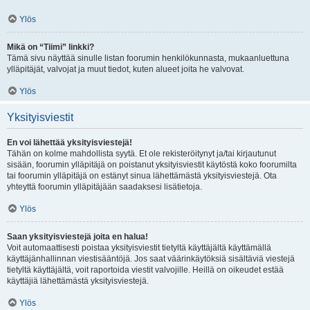
Ylös
Mikä on “Tiimi” linkki?
Tämä sivu näyttää sinulle listan foorumin henkilökunnasta, mukaanluettuna
ylläpitäjät, valvojat ja muut tiedot, kuten alueet joita he valvovat.
Ylös
Yksityisviestit
En voi lähettää yksityisviestejä!
Tähän on kolme mahdollista syytä. Et ole rekisteröitynyt ja/tai kirjautunut
sisään, foorumin ylläpitäjä on poistanut yksityisviestit käytöstä koko foorumilta
tai foorumin ylläpitäjä on estänyt sinua lähettämästä yksityisviestejä. Ota
yhteyttä foorumin ylläpitäjään saadaksesi lisätietoja.
Ylös
Saan yksityisviestejä joita en halua!
Voit automaattisesti poistaa yksityisviestit tietyltä käyttäjältä käyttämällä
käyttäjänhallinnan viestisääntöjä. Jos saat väärinkäytöksiä sisältäviä viestejä
tietyltä käyttäjältä, voit raportoida viestit valvojille. Heillä on oikeudet estää
käyttäjiä lähettämästä yksityisviestejä.
Ylös