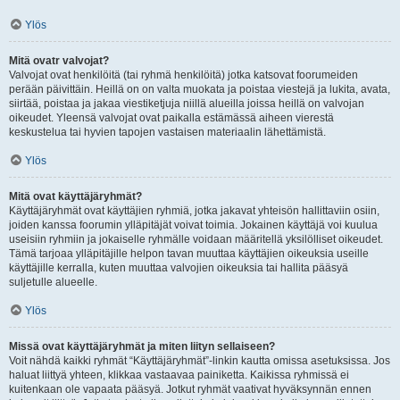
Ylös
Mitä ovatr valvojat?
Valvojat ovat henkilöitä (tai ryhmä henkilöitä) jotka katsovat foorumeiden
perään päivittäin. Heillä on on valta muokata ja poistaa viestejä ja lukita, avata,
siirtää, poistaa ja jakaa viestiketjuja niillä alueilla joissa heillä on valvojan
oikeudet. Yleensä valvojat ovat paikalla estämässä aiheen vierestä
keskustelua tai hyvien tapojen vastaisen materiaalin lähettämistä.
Ylös
Mitä ovat käyttäjäryhmät?
Käyttäjäryhmät ovat käyttäjien ryhmiä, jotka jakavat yhteisön hallittaviin osiin,
joiden kanssa foorumin ylläpitäjät voivat toimia. Jokainen käyttäjä voi kuulua
useisiin ryhmiin ja jokaiselle ryhmälle voidaan määritellä yksilölliset oikeudet.
Tämä tarjoaa ylläpitäjille helpon tavan muuttaa käyttäjien oikeuksia useille
käyttäjille kerralla, kuten muuttaa valvojien oikeuksia tai hallita pääsyä
suljetulle alueelle.
Ylös
Missä ovat käyttäjäryhmät ja miten liityn sellaiseen?
Voit nähdä kaikki ryhmät “Käyttäjäryhmät”-linkin kautta omissa asetuksissa. Jos
haluat liittyä yhteen, klikkaa vastaavaa painiketta. Kaikissa ryhmissä ei
kuitenkaan ole vapaata pääsyä. Jotkut ryhmät vaativat hyväksynnän ennen