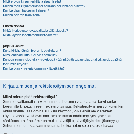
Mikä ero on kirjanmerkillä ja tilaamisella?
Kuinka teen kirjanmerkin tai seuraan haluamaani aihetta?
Kuinka tilaan haluamani alueen?
Kuinka poistan tilaukseni?
Liitetiedostot
Mitkä liitetiedostot ovat sallittuja tällä alueella?
Mistä löydän lähettämäni liitetiedostot?
phpBB -asiat
Kuka kirjoitti tämän foorumisovelluksen?
Miksi ominaisuutta X ei ole saatavilla?
Keneen minun tulee olla yhteydessä väärinkäytöstapauksissa tai lakiasioissa tähän
foorumiin liittyen?
Kuinka otan yhteyttä foorumin ylläpitäjään?
Kirjautumisen ja rekisteröitymisen ongelmat
Miksi minun pitää rekisteröityä?
Sinun ei välttämättä tarvitse, riippuu foorumin ylläpitäjästä, tarvitaanko
foorumilla kirjoittamiseen rekisteröitymistä. Rekisteröityminen voi kuitenkin
antaa sinulle lisää ominaisuuksia käyttöön, jotka eivät ole vieraiden
käytettävissä. Näitä ovat mm. avatar-kuvan määrittely, yksityisviestit,
sähköpostien lähettäminen muille käyttäjille, käyttäjäryhmien jäsenyys jne.
Siihen menee aikaa vain muutamia hetkiä, joten se on suositeltavaa.