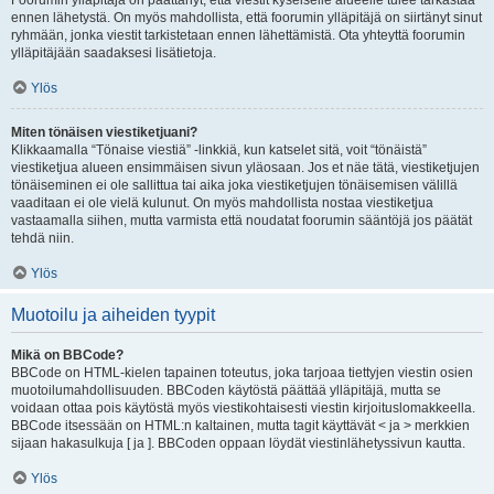
Foorumin ylläpitäjä on päättänyt, että viestit kyseiselle alueelle tulee tarkastaa
ennen lähetystä. On myös mahdollista, että foorumin ylläpitäjä on siirtänyt sinut
ryhmään, jonka viestit tarkistetaan ennen lähettämistä. Ota yhteyttä foorumin
ylläpitäjään saadaksesi lisätietoja.
Ylös
Miten tönäisen viestiketjuani?
Klikkaamalla “Tönaise viestiä” -linkkiä, kun katselet sitä, voit “tönäistä”
viestiketjua alueen ensimmäisen sivun yläosaan. Jos et näe tätä, viestiketjujen
tönäiseminen ei ole sallittua tai aika joka viestiketjujen tönäisemisen välillä
vaaditaan ei ole vielä kulunut. On myös mahdollista nostaa viestiketjua
vastaamalla siihen, mutta varmista että noudatat foorumin sääntöjä jos päätät
tehdä niin.
Ylös
Muotoilu ja aiheiden tyypit
Mikä on BBCode?
BBCode on HTML-kielen tapainen toteutus, joka tarjoaa tiettyjen viestin osien
muotoilumahdollisuuden. BBCoden käytöstä päättää ylläpitäjä, mutta se
voidaan ottaa pois käytöstä myös viestikohtaisesti viestin kirjoituslomakkeella.
BBCode itsessään on HTML:n kaltainen, mutta tagit käyttävät < ja > merkkien
sijaan hakasulkuja [ ja ]. BBCoden oppaan löydät viestinlähetyssivun kautta.
Ylös