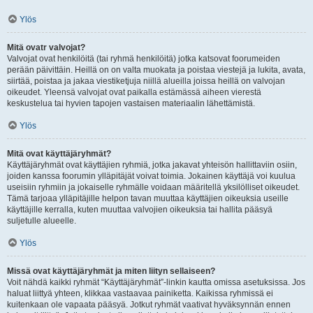
Ylös
Mitä ovatr valvojat?
Valvojat ovat henkilöitä (tai ryhmä henkilöitä) jotka katsovat foorumeiden
perään päivittäin. Heillä on on valta muokata ja poistaa viestejä ja lukita, avata,
siirtää, poistaa ja jakaa viestiketjuja niillä alueilla joissa heillä on valvojan
oikeudet. Yleensä valvojat ovat paikalla estämässä aiheen vierestä
keskustelua tai hyvien tapojen vastaisen materiaalin lähettämistä.
Ylös
Mitä ovat käyttäjäryhmät?
Käyttäjäryhmät ovat käyttäjien ryhmiä, jotka jakavat yhteisön hallittaviin osiin,
joiden kanssa foorumin ylläpitäjät voivat toimia. Jokainen käyttäjä voi kuulua
useisiin ryhmiin ja jokaiselle ryhmälle voidaan määritellä yksilölliset oikeudet.
Tämä tarjoaa ylläpitäjille helpon tavan muuttaa käyttäjien oikeuksia useille
käyttäjille kerralla, kuten muuttaa valvojien oikeuksia tai hallita pääsyä
suljetulle alueelle.
Ylös
Missä ovat käyttäjäryhmät ja miten liityn sellaiseen?
Voit nähdä kaikki ryhmät “Käyttäjäryhmät”-linkin kautta omissa asetuksissa. Jos
haluat liittyä yhteen, klikkaa vastaavaa painiketta. Kaikissa ryhmissä ei
kuitenkaan ole vapaata pääsyä. Jotkut ryhmät vaativat hyväksynnän ennen