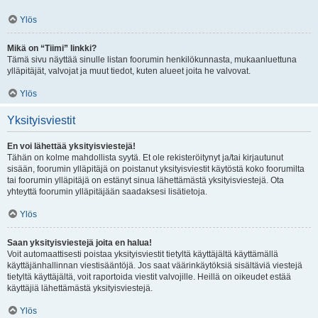
Ylös
Mikä on “Tiimi” linkki?
Tämä sivu näyttää sinulle listan foorumin henkilökunnasta, mukaanluettuna
ylläpitäjät, valvojat ja muut tiedot, kuten alueet joita he valvovat.
Ylös
Yksityisviestit
En voi lähettää yksityisviestejä!
Tähän on kolme mahdollista syytä. Et ole rekisteröitynyt ja/tai kirjautunut
sisään, foorumin ylläpitäjä on poistanut yksityisviestit käytöstä koko foorumilta
tai foorumin ylläpitäjä on estänyt sinua lähettämästä yksityisviestejä. Ota
yhteyttä foorumin ylläpitäjään saadaksesi lisätietoja.
Ylös
Saan yksityisviestejä joita en halua!
Voit automaattisesti poistaa yksityisviestit tietyltä käyttäjältä käyttämällä
käyttäjänhallinnan viestisääntöjä. Jos saat väärinkäytöksiä sisältäviä viestejä
tietyltä käyttäjältä, voit raportoida viestit valvojille. Heillä on oikeudet estää
käyttäjiä lähettämästä yksityisviestejä.
Ylös