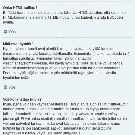
Onko HTML sallittu?
Ei. Tällä foorumilla ei ole mahdollista lähettää HTML:ää siten, että se toimisi
HTML-koodina. Yleisimmät HTML-muotoilut voi kuitenkin tehdä BBCoden
avulla.
Ylös
Mitä ovat hymiöt?
Hymiöt tai emoticonit ovat pieniä kuvia joita voidaan käyttää tunteiden
ilmaisemiseen lyhyitä koodeja käyttämällä. Esimerkiksi :) tarkoittaa iloista ja :(
tarkoittaa surullista. Hymiöiden täysi lista on nähtävillä
viestinlähetyslomakkeessa. Älä käytä hymiöitä liikaa, sillä ne voivat tehdä
viestistä lukukelvottoman ja valvoja voi poistaa niitä tai viestin kokonaan.
Foorumin ylläpitäjä on voinut myös määritellä rajan yksittäisen viestin
hymiöiden määrälle.
Ylös
Voinko lähettää kuvia?
Kyllä, kuvia voidaan käyttää viesteissäsi. Jos ylläpitäjä on sallinut liitteet, voit
mahdollisesti ladata kuvan foorumille. Muutoin sinun täytyy antaa osoite
julkisesti saatavilla olevaan kuvaan, esim. http://www.example.com/my-
picture.gif. Et voi antaa osoitetta omalla koneellasi oleviin kuviin (ellei se ole
yleinen palvelin) tai kuviin, jotka ovat käyttäjätunnistuksen takana, esim.
hotmail tai yahoo sähköpostilaatikot, salasanasuojatut sivustot, jne.
Näyttääksesi kuvan, käytä BBCoden [img]-tagia.