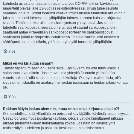
kahdesta asiasta on saattanut tapahtua. Jos COPPA-tuki on käytössä ja
määrittelit olevasi alle 13-vuotias rekisteröityessäsi, sinun tulee seurata
saamiasi ohjeita. Jotkut foorumit vaativat myös uusien tunnusten aktivoinnin
joko sinun itsesi toimesta tai ylläpitäjän toimesta ennen kuin voit kirjautua
sisään. Tämä tieto kerrottiin rekisteröitymisen yhteydessä. Jos sinulle
lähetettiin sähköpostia, seuraa ohjeita. Jos et saanut sähköpostia, olet
saattanut antaa virheellisen sähköpostiosoitteen tai sähköpostit ovat
saattaneet jäädä roskapostisuodattimeen. Jos olet varma, että antamasi
sähköpostiosoite oli oikein, yritä ottaa yhteyttä foorumin ylläpitäjään.
Ylös
Miksi en voi kirjautua sisään?
Tämän tapahtumiseen on useita syitä. Ensin, varmista että tunnuksesi ja
salasanasi ovat oikein. Jos ne ovat, ota yhteyttä foorumin ylläpitäjään
varmistaaksesi, että sinulla ei ole porttikieltoja. On myös mahdollista, että
sivuston omistajalla on asetusvirhe heidän päässään ja heidän pitäisi korjata
se.
Ylös
Rekisteröidyin joskus aiemmin, mutta en voi enää kirjautua sisään?!
On mahdollista, että ylläpitäjä on poistanut käyttäjätilisi käytöstä jostain syystä.
Useat foorumit myös poistavat käyttäjiä, jotka eivät ole kirjoittaneet pitkään
aikaan pienentääkseen tietokantansa kokoa. Jos näin on käynyt, yritä
rekisteröityä uudelleen ja osallistu keskusteluun aktiivisemmin.