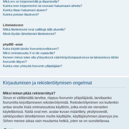
Mikä ero on kirjanmerkillä ja tilaamisella?
Kuinka teen kirjanmerkin tai seuraan haluamaani aihetta?
Kuinka tilaan haluamani alueen?
Kuinka poistan tilaukseni?
Liitetiedostot
Mitkä liitetiedostot ovat sallittuja tällä alueella?
Mistä löydän lähettämäni liitetiedostot?
phpBB -asiat
Kuka kirjoitti tämän foorumisovelluksen?
Miksi ominaisuutta X ei ole saatavilla?
Keneen minun tulee olla yhteydessä väärinkäytöstapauksissa tai lakiasioissa tähän
foorumiin liittyen?
Kuinka otan yhteyttä foorumin ylläpitäjään?
Kirjautumisen ja rekisteröitymisen ongelmat
Miksi minun pitää rekisteröityä?
Sinun ei välttämättä tarvitse, riippuu foorumin ylläpitäjästä, tarvitaanko
foorumilla kirjoittamiseen rekisteröitymistä. Rekisteröityminen voi kuitenkin
antaa sinulle lisää ominaisuuksia käyttöön, jotka eivät ole vieraiden
käytettävissä. Näitä ovat mm. avatar-kuvan määrittely, yksityisviestit,
sähköpostien lähettäminen muille käyttäjille, käyttäjäryhmien jäsenyys jne.
Siihen menee aikaa vain muutamia hetkiä, joten se on suositeltavaa.