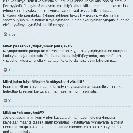
kuin voit liittyä. Jotkut voivat olla suljettuja ja joissakin voi olla jopa piilotettuja
jäsenyyksiä. Jos ryhmä on avoin, voit liittyä siihen klikkaamalla painiketta. Jos
ryhmä vaatii hyväksynnän liittymistä varten, voit pyytää liittymislupaa
klikkaamalla painiketta. Ryhmän johtajan täytyy hyväksyä pyyntösi ja hän
saattaa kysyä miksi haluat liittyä ryhmään. Älä häiriköi ryhmän ylläpitäjiä jos he
eivät hyväksy pyyntöäsi. Heillä on syynsä.
Ylös
Miten pääsen käyttäjäryhmän johtajaksi?
Käyttäjäryhmän johtaja on yleensä määritelty, kun käyttäjäryhmät on alunperin
luotu ylläpitäjän toimesta. Jos haluat luoda käyttäjäryhmän, ensimmäinen
yhteyshenkilösi tulisi olla ylläpitäjä. Kokeile yksityisviestin lähettämistä.
Ylös
Miksi jotkut käyttäjäryhmät näkyvät eri väreillä?
Foorumin ylläpitäjä voi määritellä tietyn käyttäjäryhmän jäsenille värin joka
helpottaa kyseisen käyttäjäryhmän jäsenten tunnistamista.
Ylös
Mikä on “oletusryhmä”?
Jos olet useamman kuin yhden käyttäjäryhmän jäsen, oletusryhmääsi
käytetään määriteltäessä sinun kohdallasi käytettävää ryhmäväriä ja titteliä.
Foorumin ylläpitäjä saattaa antaa sinulle oikeudet vaihtaa oletusryhmääsi
omista asetuksista.