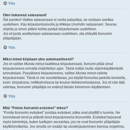
Ylös
Olen hukannut salasanani!
Älä panikoi! Vaikka salasanaasi ei voida palauttaa, se voidaan asettaa
uudelleen. Käy kirjautumissivulla ja klikkaa
Unohdin salasanani
. Seuraa
ohjeita ja sinun pitäisi kohta pystyä kirjautumaan uudelleen.
Jos et pysty asettamaan salasanaasi uudelleen, ota yhteyttä foorumin
ylläpitäjään.
Ylös
Miksi minut kirjataan ulos automaattisesti?
Jos et valitse
Muista minut
-laatikkoa kirjautuessasi, foorumi pitää sinut
kirjautuneena ennalta määritellyn ajan. Tämä estää muita väärinkäyttämästä
tunnuksiasi. Pysyäksesi kirjautuneena, valitse
Muista minut
-valinta
kirjautuessasi. Tämä ei ole suositeltavaa, jos käytät foorumia jaetulta koneelta,
esim. kirjastossa, nettikahvilassa tai koulun tietokoneluokassa. Jos et näe tätä
valintaa, foorumin ylläpitäjä on estänyt tämän toiminnon käyttämisen.
Ylös
Mitä “Poista foorumin evästeet” tekee?
“Poista foorumin evästeet” poistaa evästeet, jotka ovat phpBB:n luomia. Ne
tunnistavat sinut ja pitävät sinut kirjautuneena foorumille. Evästeet tarjoavat
myös toimintoja, kuten luettujen seurantaa, jos ne ovat foorumin ylläpitäjän
käyttöönottamia. Jos sinulla on sisään tai uloskirjautumisen kanssa ongelmia,