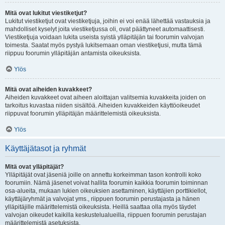
Mitä ovat lukitut viestiketjut?
Lukitut viestiketjut ovat viestiketjuja, joihin ei voi enää lähettää vastauksia ja
mahdolliset kyselyt joita viestiketjussa oli, ovat päättyneet automaattisesti.
Viestiketjuja voidaan lukita useista syistä ylläpitäjän tai foorumin valvojan
toimesta. Saatat myös pystyä lukitsemaan oman viestiketjusi, mutta tämä
riippuu foorumin ylläpitäjän antamista oikeuksista.
Ylös
Mitä ovat aiheiden kuvakkeet?
Aiheiden kuvakkeet ovat aiheen aloittajan valitsemia kuvakkeita joiden on
tarkoitus kuvastaa niiden sisältöä. Aiheiden kuvakkeiden käyttöoikeudet
riippuvat foorumin ylläpitäjän määrittelemistä oikeuksista.
Ylös
Käyttäjätasot ja ryhmät
Mitä ovat ylläpitäjät?
Ylläpitäjät ovat jäseniä joille on annettu korkeimman tason kontrolli koko
foorumiin. Nämä jäsenet voivat hallita foorumin kaikkia foorumin toiminnan
osa-alueita, mukaan lukien oikeuksien asettaminen, käyttäjien porttikiellot,
käyttäjäryhmät ja valvojat yms., riippuen foorumin perustajasta ja hänen
ylläpitäjille määrittelemistä oikeuksista. Heillä saattaa olla myös täydet
valvojan oikeudet kaikilla keskustelualueilla, riippuen foorumin perustajan
määrittelemistä asetuksista.