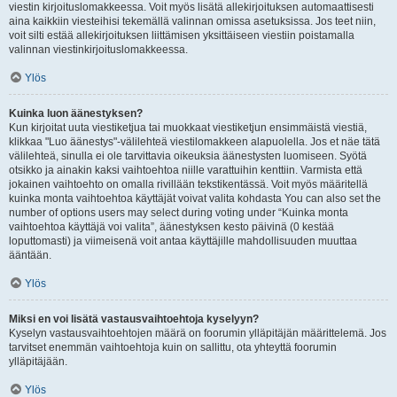
viestin kirjoituslomakkeessa. Voit myös lisätä allekirjoituksen automaattisesti
aina kaikkiin viesteihisi tekemällä valinnan omissa asetuksissa. Jos teet niin,
voit silti estää allekirjoituksen liittämisen yksittäiseen viestiin poistamalla
valinnan viestinkirjoituslomakkeessa.
Ylös
Kuinka luon äänestyksen?
Kun kirjoitat uuta viestiketjua tai muokkaat viestiketjun ensimmäistä viestiä,
klikkaa "Luo äänestys"-välilehteä viestilomakkeen alapuolella. Jos et näe tätä
välilehteä, sinulla ei ole tarvittavia oikeuksia äänestysten luomiseen. Syötä
otsikko ja ainakin kaksi vaihtoehtoa niille varattuihin kenttiin. Varmista että
jokainen vaihtoehto on omalla rivillään tekstikentässä. Voit myös määritellä
kuinka monta vaihtoehtoa käyttäjät voivat valita kohdasta You can also set the
number of options users may select during voting under “Kuinka monta
vaihtoehtoa käyttäjä voi valita”, äänestyksen kesto päivinä (0 kestää
loputtomasti) ja viimeisenä voit antaa käyttäjille mahdollisuuden muuttaa
ääntään.
Ylös
Miksi en voi lisätä vastausvaihtoehtoja kyselyyn?
Kyselyn vastausvaihtoehtojen määrä on foorumin ylläpitäjän määrittelemä. Jos
tarvitset enemmän vaihtoehtoja kuin on sallittu, ota yhteyttä foorumin
ylläpitäjään.
Ylös