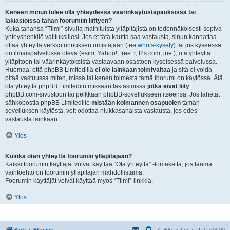
Keneen minun tulee olla yhteydessä väärinkäytöstapauksissa tai
lakiasioissa tähän foorumiin liittyen?
Kuka tahansa “Tiimi”-sivulla mainituista ylläpitäjistä on todennäköisesti sopiva
yhteyshenkilö valituksillesi. Jos et tätä kautta saa vastausta, sinun kannattaa
ottaa yhteyttä verkkotunnuksen omistajaan (tee
whois-kysely
) tai jos kyseessä
on ilmaispalvelussa oleva (esim. Yahoo!, free.fr, f2s.com, jne.), ota yhteyttä
ylläpitoon tai väärinkäytöksistä vastaavaan osastoon kyseisessä palvelussa.
Huomaa, että phpBB Limitedillä
ei ole lainkaan toimivaltaa
ja sitä ei voida
pitää vastuussa miten, missä tai kenen toimesta tämä foorumi on käytössä. Älä
ota yhteyttä phpBB Limitediin missään lakiasioissa
jotka eivät liity
phpBB.com-sivustoon tai pelkkään phpBB-sovellukseen itseensä. Jos lähetät
sähköpostia phpBB Limitedille
mistään kolmannen osapuolen
tämän
sovelluksen käytöstä, voit odottaa niukkasanaista vastausta, jos edes
vastausta lainkaan.
Ylös
Kuinka otan yhteyttä foorumin ylläpitäjään?
Kaikki foorumin käyttäjät voivat käyttää “Ota yhteyttä” -lomaketta, jos täämä
vaihtoehto on foorumin ylläpitäjän mahdollistama.
Foorumin käyttäjät voivat käyttää myös “Tiimi”-linkkiä.
Ylös