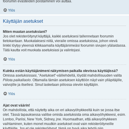
foorumin evästeiden poistaminen voi auttaa.
Ylös
Käyttäjän asetukset
Miten muutan asetuksiani?
Jos olet rekisteröitynyt käyttäjä, kaikki asetuksesi tallennetaan foorumin
tietokantaan. Muokataksesi niitä, vieraile omissa asetuksissa, johon vievä
linkki löytyy yleensä klikkaamalla käyttäjänimeäsi foorumin sivujen ylälaidassa.
Tätä kautta voit muokata asetuksiasi ja valintojasi.
Ylös
Kuinka estän käyttäjänimeni näkymisen paikalla olevissa käyttäjissä?
Omissa asetuksissasi, “Asetukset”-välilehdellä, löydät mahdollisuuden valita
Piilota paikallaolo
. Ottamalla tämän asetuksen käyttöön näyt vain ylläpitäjille,
valvojille ja itsellesi. Sinut lasketaan piilossa oleviin käyttäjiin.
Ylös
Ajat ovat väärin!
On mahdollista, että näytetty aika on eri aikavyöhykkeeltä kuin se jossa itse
olet. Tässä tapauksessa valitse omista asetuksista oma aikavyöhykkeesi, esim.
Lontoo, Pariisi, New York, Sidney, jne. Huomaathan, että aikavyöhykkeen
vaihtaminen, kuten monet muutkin asetukset ovat vain rekisteröityneille
käyttäjille. Jos et ole rekisteröitynyt, tämä on hyvä aika tehdä niin.