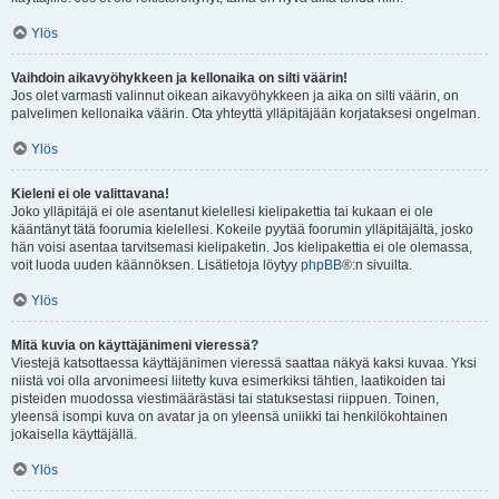
Ylös
Vaihdoin aikavyöhykkeen ja kellonaika on silti väärin!
Jos olet varmasti valinnut oikean aikavyöhykkeen ja aika on silti väärin, on
palvelimen kellonaika väärin. Ota yhteyttä ylläpitäjään korjataksesi ongelman.
Ylös
Kieleni ei ole valittavana!
Joko ylläpitäjä ei ole asentanut kielellesi kielipakettia tai kukaan ei ole
kääntänyt tätä foorumia kielellesi. Kokeile pyytää foorumin ylläpitäjältä, josko
hän voisi asentaa tarvitsemasi kielipaketin. Jos kielipakettia ei ole olemassa,
voit luoda uuden käännöksen. Lisätietoja löytyy
phpBB
®:n sivuilta.
Ylös
Mitä kuvia on käyttäjänimeni vieressä?
Viestejä katsottaessa käyttäjänimen vieressä saattaa näkyä kaksi kuvaa. Yksi
niistä voi olla arvonimeesi liitetty kuva esimerkiksi tähtien, laatikoiden tai
pisteiden muodossa viestimäärästäsi tai statuksestasi riippuen. Toinen,
yleensä isompi kuva on avatar ja on yleensä uniikki tai henkilökohtainen
jokaisella käyttäjällä.
Ylös