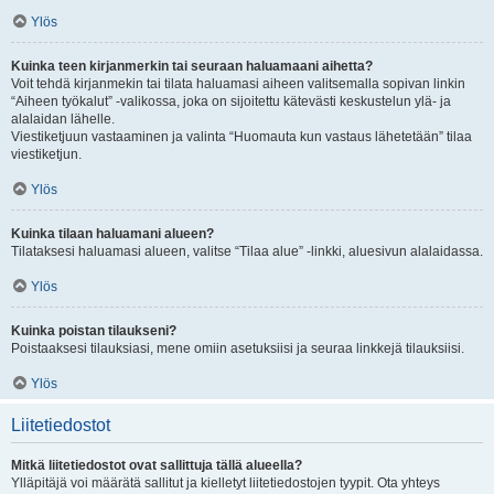
Ylös
Kuinka teen kirjanmerkin tai seuraan haluamaani aihetta?
Voit tehdä kirjanmekin tai tilata haluamasi aiheen valitsemalla sopivan linkin
“Aiheen työkalut” -valikossa, joka on sijoitettu kätevästi keskustelun ylä- ja
alalaidan lähelle.
Viestiketjuun vastaaminen ja valinta “Huomauta kun vastaus lähetetään” tilaa
viestiketjun.
Ylös
Kuinka tilaan haluamani alueen?
Tilataksesi haluamasi alueen, valitse “Tilaa alue” -linkki, aluesivun alalaidassa.
Ylös
Kuinka poistan tilaukseni?
Poistaaksesi tilauksiasi, mene omiin asetuksiisi ja seuraa linkkejä tilauksiisi.
Ylös
Liitetiedostot
Mitkä liitetiedostot ovat sallittuja tällä alueella?
Ylläpitäjä voi määrätä sallitut ja kielletyt liitetiedostojen tyypit. Ota yhteys