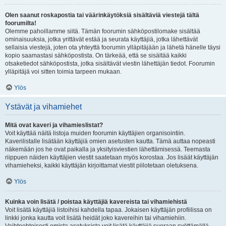
Olen saanut roskapostia tai väärinkäytöksiä sisältäviä viestejä tältä
foorumilta!
Olemme pahoillamme siitä. Tämän foorumin sähköpostilomake sisältää
ominaisuuksia, jotka yrittävät estää ja seurata käyttäjiä, jotka lähettävät
sellaisia viestejä, joten ota yhteyttä foorumin ylläpitäjään ja lähetä hänelle täysi
kopio saamastasi sähköpostista. On tärkeää, että se sisältää kaikki
otsaketiedot sähköpostista, jotka sisältävät viestin lähettäjän tiedot. Foorumin
ylläpitäjä voi sitten toimia tarpeen mukaan.
Ylös
Ystävät ja vihamiehet
Mitä ovat kaveri ja vihamieslistat?
Voit käyttää näitä listoja muiden foorumin käyttäjien organisointiin.
Kaverilistalle lisätään käyttäjiä omien asetusten kautta. Tämä auttaa nopeasti
näkemään jos he ovat paikalla ja yksityisviestien lähettämisessä. Teemasta
riippuen näiden käyttäjien viestit saatetaan myös korostaa. Jos lisäät käyttäjän
vihamieheksi, kaikki käyttäjän kirjoittamat viestit piilotetaan oletuksena.
Ylös
Kuinka voin lisätä / poistaa käyttäjiä kavereista tai vihamiehistä
Voit lisätä käyttäjiä listoihisi kahdella tapaa. Jokaisen käyttäjän profiilissa on
linkki jonka kautta voit lisätä heidät joko kavereihin tai vihamiehiin.