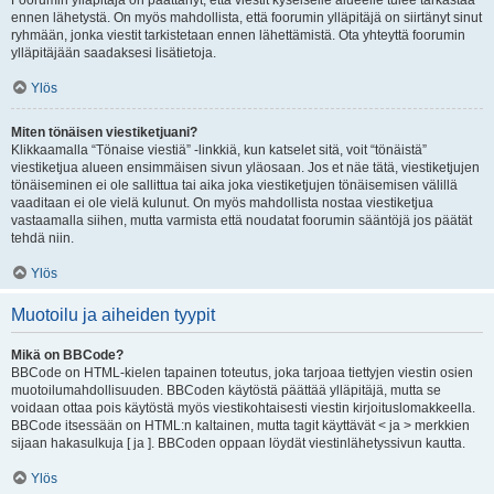
Foorumin ylläpitäjä on päättänyt, että viestit kyseiselle alueelle tulee tarkastaa
ennen lähetystä. On myös mahdollista, että foorumin ylläpitäjä on siirtänyt sinut
ryhmään, jonka viestit tarkistetaan ennen lähettämistä. Ota yhteyttä foorumin
ylläpitäjään saadaksesi lisätietoja.
Ylös
Miten tönäisen viestiketjuani?
Klikkaamalla “Tönaise viestiä” -linkkiä, kun katselet sitä, voit “tönäistä”
viestiketjua alueen ensimmäisen sivun yläosaan. Jos et näe tätä, viestiketjujen
tönäiseminen ei ole sallittua tai aika joka viestiketjujen tönäisemisen välillä
vaaditaan ei ole vielä kulunut. On myös mahdollista nostaa viestiketjua
vastaamalla siihen, mutta varmista että noudatat foorumin sääntöjä jos päätät
tehdä niin.
Ylös
Muotoilu ja aiheiden tyypit
Mikä on BBCode?
BBCode on HTML-kielen tapainen toteutus, joka tarjoaa tiettyjen viestin osien
muotoilumahdollisuuden. BBCoden käytöstä päättää ylläpitäjä, mutta se
voidaan ottaa pois käytöstä myös viestikohtaisesti viestin kirjoituslomakkeella.
BBCode itsessään on HTML:n kaltainen, mutta tagit käyttävät < ja > merkkien
sijaan hakasulkuja [ ja ]. BBCoden oppaan löydät viestinlähetyssivun kautta.
Ylös