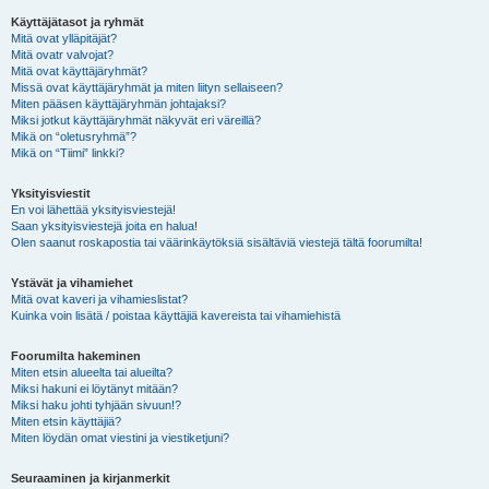
Käyttäjätasot ja ryhmät
Mitä ovat ylläpitäjät?
Mitä ovatr valvojat?
Mitä ovat käyttäjäryhmät?
Missä ovat käyttäjäryhmät ja miten liityn sellaiseen?
Miten pääsen käyttäjäryhmän johtajaksi?
Miksi jotkut käyttäjäryhmät näkyvät eri väreillä?
Mikä on “oletusryhmä”?
Mikä on “Tiimi” linkki?
Yksityisviestit
En voi lähettää yksityisviestejä!
Saan yksityisviestejä joita en halua!
Olen saanut roskapostia tai väärinkäytöksiä sisältäviä viestejä tältä foorumilta!
Ystävät ja vihamiehet
Mitä ovat kaveri ja vihamieslistat?
Kuinka voin lisätä / poistaa käyttäjiä kavereista tai vihamiehistä
Foorumilta hakeminen
Miten etsin alueelta tai alueilta?
Miksi hakuni ei löytänyt mitään?
Miksi haku johti tyhjään sivuun!?
Miten etsin käyttäjiä?
Miten löydän omat viestini ja viestiketjuni?
Seuraaminen ja kirjanmerkit