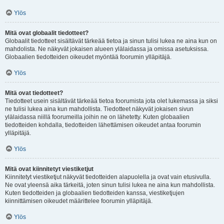
Ylös
Mitä ovat globaalit tiedotteet?
Globaalit tiedotteet sisältävät tärkeää tietoa ja sinun tulisi lukea ne aina kun on
mahdolista. Ne näkyvät jokaisen alueen ylälaidassa ja omissa asetuksissa.
Globaalien tiedotteiden oikeudet myöntää foorumin ylläpitäjä.
Ylös
Mitä ovat tiedotteet?
Tiedotteet usein sisältävät tärkeää tietoa foorumista jota olet lukemassa ja siksi
ne tulisi lukea aina kun mahdollista. Tiedotteet näkyvät jokaisen sivun
ylälaidassa niillä foorumeilla joihin ne on lähetetty. Kuten globaalien
tiedotteiden kohdalla, tiedotteiden lähettämisen oikeudet antaa foorumin
ylläpitäjä.
Ylös
Mitä ovat kiinnitetyt viestiketjut
Kiinnitetyt viestiketjut näkyvät tiedotteiden alapuolella ja ovat vain etusivulla.
Ne ovat yleensä aika tärkeitä, joten sinun tulisi lukea ne aina kun mahdollista.
Kuten tiedotteiden ja globaalien tiedotteiden kanssa, viestiketjujen
kiinnittämisen oikeudet määrittelee foorumin ylläpitäjä.
Ylös