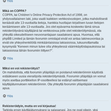
Ylös
Mikä on COPPA?
COPPA, tai Children’s Online Privacy Protection Act of 1998, on
yhdysvaltalainen laki, joka vaatii kaikkien verkkosivustojen, jotka mahdollisesti
keräävät alle 13-vuotiailta tietoja, hankkia huoltajan kirjallisen luvan tietojen
keräämiseen alle 13-vuotiaalta. Jos olet epävarma koskeeko tämä sinua
rekisteröityvänä käyttäjänä tai verkkosivua jolle olet rekisteröitymässä, ota
yhteyttä oikeudelliseen neuvonantajaan saadaksesi apua. Huomaa, että
phpBB Limited ja tämän foorumin omistajat eivät voi antaa lakineuvontaa ja
eivät ole yhteyshenkilöitä minkäänlaisissa lakiasioissa, lukuunottamatta
kysymystä “Keneen minun tulee olla yhteydessä väärinkäytöstapauksissa tai
lakiasioissa tähän foorumiin liittyen?”.
Ylös
Miksi en voi rekisteröityä?
On mahdollista, että foorumin ylläpitäjä on poistanut rekisteröinnin käytöstä
estääkseen uusia vierailijoita rekisteröitymästä. Foorumin ylläpitäjä on voinut
myös asettaa porttikiellon IP-osoitteellesi tai estänyt valitsemasi
käyttäjätunnuksen rekisteröinnin. Ota yhteyttä foorumin ylläpitäjään saadaksesi
apua.
Ylös
Rekisteröidyin, mutta en voi kirjautua!
Tarkista ensin käyttäjätunnuksesi ja salasanasi. Jos ne ovat oikein, yksi