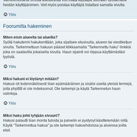
Vaihtoehtoisesti omista asetuksista voit lisätä käyttäjiä suoraan syöttämällä
heidän käyttäjänimen. Voit myös poistaa käyttäjiä listaltasi samalta sivulta.
Ylös
Foorumilta hakeminen
Miten etsin alueelta tai alueilta?
Syötä hakutermi hakukenttään, joka sijaitsee etusivulla, alueen tai viestiketjun
sivulla. Tarkennettuun hakuun pääset klikkaamalla “Tarkennettu haku”-linkkiä
joka on saatavilla jokaisella sivulla. Haun sijainti voi riippua käyttämästäsi
tyylistä.
Ylös
Miksi hakuni ei löytänyt mitään?
Hakusi oli todennäköisesti liian epämääräinen ja sisälsi useita yleisiä termejä,
joita phpBB ei ole indeksoinut. Ole tarkempi ja käytä Tarkennetun haun
valintoja.
Ylös
Miksi haku johti tyhjään sivuun!?
Hakusi palautti liian monta tulosta ja palvelin ei pystynyt käsittelemään niitä.
Käytä “Tarkennettua hakua” ja ole tarkempi hakuehdoissa ja alueissa joilta
etsit.