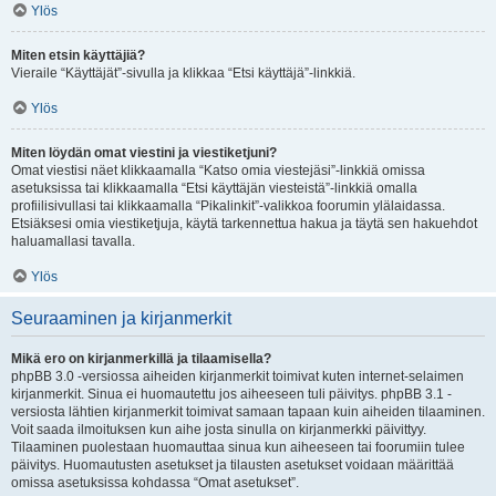
Ylös
Miten etsin käyttäjiä?
Vieraile “Käyttäjät”-sivulla ja klikkaa “Etsi käyttäjä”-linkkiä.
Ylös
Miten löydän omat viestini ja viestiketjuni?
Omat viestisi näet klikkaamalla “Katso omia viestejäsi”-linkkiä omissa
asetuksissa tai klikkaamalla “Etsi käyttäjän viesteistä”-linkkiä omalla
profiilisivullasi tai klikkaamalla “Pikalinkit”-valikkoa foorumin ylälaidassa.
Etsiäksesi omia viestiketjuja, käytä tarkennettua hakua ja täytä sen hakuehdot
haluamallasi tavalla.
Ylös
Seuraaminen ja kirjanmerkit
Mikä ero on kirjanmerkillä ja tilaamisella?
phpBB 3.0 -versiossa aiheiden kirjanmerkit toimivat kuten internet-selaimen
kirjanmerkit. Sinua ei huomautettu jos aiheeseen tuli päivitys. phpBB 3.1 -
versiosta lähtien kirjanmerkit toimivat samaan tapaan kuin aiheiden tilaaminen.
Voit saada ilmoituksen kun aihe josta sinulla on kirjanmerkki päivittyy.
Tilaaminen puolestaan huomauttaa sinua kun aiheeseen tai foorumiin tulee
päivitys. Huomautusten asetukset ja tilausten asetukset voidaan määrittää
omissa asetuksissa kohdassa “Omat asetukset”.