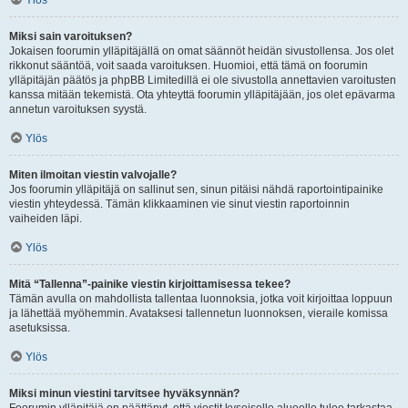
Ylös
Miksi sain varoituksen?
Jokaisen foorumin ylläpitäjällä on omat säännöt heidän sivustollensa. Jos olet
rikkonut sääntöä, voit saada varoituksen. Huomioi, että tämä on foorumin
ylläpitäjän päätös ja phpBB Limitedillä ei ole sivustolla annettavien varoitusten
kanssa mitään tekemistä. Ota yhteyttä foorumin ylläpitäjään, jos olet epävarma
annetun varoituksen syystä.
Ylös
Miten ilmoitan viestin valvojalle?
Jos foorumin ylläpitäjä on sallinut sen, sinun pitäisi nähdä raportointipainike
viestin yhteydessä. Tämän klikkaaminen vie sinut viestin raportoinnin
vaiheiden läpi.
Ylös
Mitä “Tallenna”-painike viestin kirjoittamisessa tekee?
Tämän avulla on mahdollista tallentaa luonnoksia, jotka voit kirjoittaa loppuun
ja lähettää myöhemmin. Avataksesi tallennetun luonnoksen, vieraile komissa
asetuksissa.
Ylös
Miksi minun viestini tarvitsee hyväksynnän?