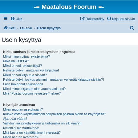
-= Maatalous Foorum =-
UKK
Rekisteröidy
Kirjaudu sisään
E
Koti
Etusivu
Usein kysyttyä
t
Usein kysyttyä
s
i
Kirjautumisen ja rekisteröitymisen ongelmat
Miksi minun pitää rekisteröityä?
Mikä on COPPA?
Miksi en voi rekisteröityä?
Rekisteröidyin, mutta en voi kirjautua!
Miksi en voi kirjautua sisään?
Rekisteröidyin joskus aiemmin, mutta en voi enää kirjautua sisään?!
Olen hukannut salasanani!
Miksi minut kirjataan ulos automaattisesti?
Mitä “Poista foorumin evästeet” tekee?
Käyttäjän asetukset
Miten muutan asetuksiani?
Kuinka estän käyttäjänimeni näkymisen paikalla olevissa käyttäjissä?
Ajat ovat väärin!
Vaihdoin aikavyöhykkeen ja kellonaika on silti väärin!
Kieleni ei ole valittavana!
Mitä kuvia on käyttäjänimeni vieressä?
Miten asetan avataren?