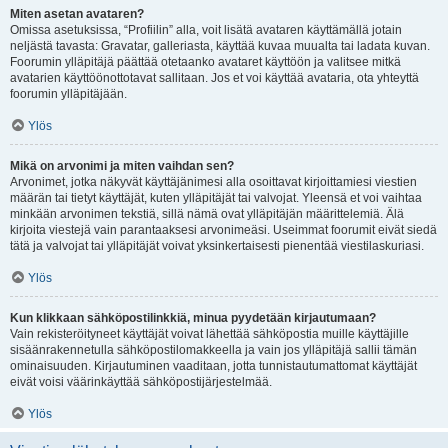
Miten asetan avataren?
Omissa asetuksissa, “Profiilin” alla, voit lisätä avataren käyttämällä jotain
neljästä tavasta: Gravatar, galleriasta, käyttää kuvaa muualta tai ladata kuvan.
Foorumin ylläpitäjä päättää otetaanko avataret käyttöön ja valitsee mitkä
avatarien käyttöönottotavat sallitaan. Jos et voi käyttää avataria, ota yhteyttä
foorumin ylläpitäjään.
Ylös
Mikä on arvonimi ja miten vaihdan sen?
Arvonimet, jotka näkyvät käyttäjänimesi alla osoittavat kirjoittamiesi viestien
määrän tai tietyt käyttäjät, kuten ylläpitäjät tai valvojat. Yleensä et voi vaihtaa
minkään arvonimen tekstiä, sillä nämä ovat ylläpitäjän määrittelemiä. Älä
kirjoita viestejä vain parantaaksesi arvonimeäsi. Useimmat foorumit eivät siedä
tätä ja valvojat tai ylläpitäjät voivat yksinkertaisesti pienentää viestilaskuriasi.
Ylös
Kun klikkaan sähköpostilinkkiä, minua pyydetään kirjautumaan?
Vain rekisteröityneet käyttäjät voivat lähettää sähköpostia muille käyttäjille
sisäänrakennetulla sähköpostilomakkeella ja vain jos ylläpitäjä sallii tämän
ominaisuuden. Kirjautuminen vaaditaan, jotta tunnistautumattomat käyttäjät
eivät voisi väärinkäyttää sähköpostijärjestelmää.
Ylös