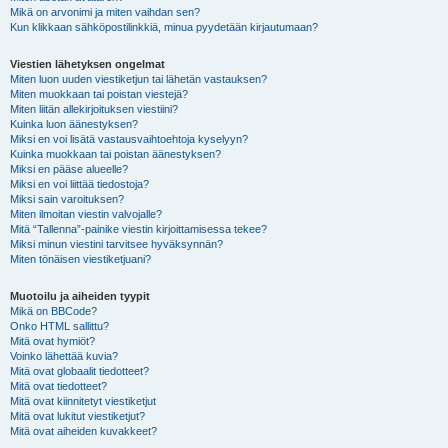
Mikä on arvonimi ja miten vaihdan sen?
Kun klikkaan sähköpostilinkkiä, minua pyydetään kirjautumaan?
Viestien lähetyksen ongelmat
Miten luon uuden viestiketjun tai lähetän vastauksen?
Miten muokkaan tai poistan viestejä?
Miten liitän allekirjoituksen viestiini?
Kuinka luon äänestyksen?
Miksi en voi lisätä vastausvaihtoehtoja kyselyyn?
Kuinka muokkaan tai poistan äänestyksen?
Miksi en pääse alueelle?
Miksi en voi liittää tiedostoja?
Miksi sain varoituksen?
Miten ilmoitan viestin valvojalle?
Mitä “Tallenna”-painike viestin kirjoittamisessa tekee?
Miksi minun viestini tarvitsee hyväksynnän?
Miten tönäisen viestiketjuani?
Muotoilu ja aiheiden tyypit
Mikä on BBCode?
Onko HTML sallittu?
Mitä ovat hymiöt?
Voinko lähettää kuvia?
Mitä ovat globaalit tiedotteet?
Mitä ovat tiedotteet?
Mitä ovat kiinnitetyt viestiketjut
Mitä ovat lukitut viestiketjut?
Mitä ovat aiheiden kuvakkeet?