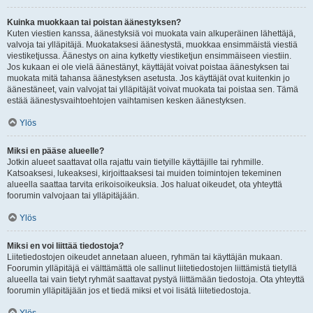
Kuinka muokkaan tai poistan äänestyksen?
Kuten viestien kanssa, äänestyksiä voi muokata vain alkuperäinen lähettäjä,
valvoja tai ylläpitäjä. Muokataksesi äänestystä, muokkaa ensimmäistä viestiä
viestiketjussa. Äänestys on aina kytketty viestiketjun ensimmäiseen viestiin.
Jos kukaan ei ole vielä äänestänyt, käyttäjät voivat poistaa äänestyksen tai
muokata mitä tahansa äänestyksen asetusta. Jos käyttäjät ovat kuitenkin jo
äänestäneet, vain valvojat tai ylläpitäjät voivat muokata tai poistaa sen. Tämä
estää äänestysvaihtoehtojen vaihtamisen kesken äänestyksen.
Ylös
Miksi en pääse alueelle?
Jotkin alueet saattavat olla rajattu vain tietyille käyttäjille tai ryhmille.
Katsoaksesi, lukeaksesi, kirjoittaaksesi tai muiden toimintojen tekeminen
alueella saattaa tarvita erikoisoikeuksia. Jos haluat oikeudet, ota yhteyttä
foorumin valvojaan tai ylläpitäjään.
Ylös
Miksi en voi liittää tiedostoja?
Liitetiedostojen oikeudet annetaan alueen, ryhmän tai käyttäjän mukaan.
Foorumin ylläpitäjä ei välttämättä ole sallinut liitetiedostojen liittämistä tietyllä
alueella tai vain tietyt ryhmät saattavat pystyä liittämään tiedostoja. Ota yhteyttä
foorumin ylläpitäjään jos et tiedä miksi et voi lisätä liitetiedostoja.