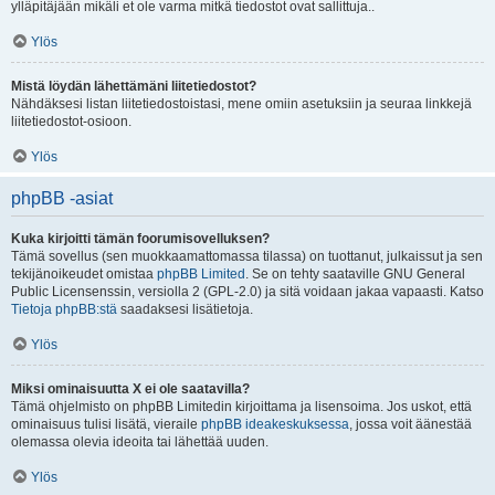
ylläpitäjään mikäli et ole varma mitkä tiedostot ovat sallittuja..
Ylös
Mistä löydän lähettämäni liitetiedostot?
Nähdäksesi listan liitetiedostoistasi, mene omiin asetuksiin ja seuraa linkkejä
liitetiedostot-osioon.
Ylös
phpBB -asiat
Kuka kirjoitti tämän foorumisovelluksen?
Tämä sovellus (sen muokkaamattomassa tilassa) on tuottanut, julkaissut ja sen
tekijänoikeudet omistaa
phpBB Limited
. Se on tehty saataville GNU General
Public Licensenssin, versiolla 2 (GPL-2.0) ja sitä voidaan jakaa vapaasti. Katso
Tietoja phpBB:stä
saadaksesi lisätietoja.
Ylös
Miksi ominaisuutta X ei ole saatavilla?
Tämä ohjelmisto on phpBB Limitedin kirjoittama ja lisensoima. Jos uskot, että
ominaisuus tulisi lisätä, vieraile
phpBB ideakeskuksessa
, jossa voit äänestää
olemassa olevia ideoita tai lähettää uuden.
Ylös