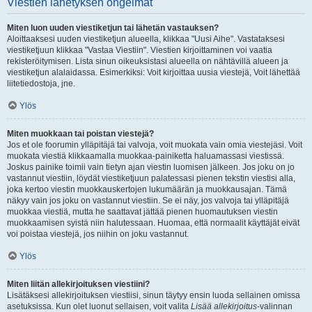
Viestien lähetyksen ongelmat
Miten luon uuden viestiketjun tai lähetän vastauksen?
Aloittaaksesi uuden viestiketjun alueella, klikkaa "Uusi Aihe". Vastataksesi
viestiketjuun klikkaa "Vastaa Viestiin". Viestien kirjoittaminen voi vaatia
rekisteröitymisen. Lista sinun oikeuksistasi alueella on nähtävillä alueen ja
viestiketjun alalaidassa. Esimerkiksi: Voit kirjoittaa uusia viestejä, Voit lähettää
liitetiedostoja, jne.
Ylös
Miten muokkaan tai poistan viestejä?
Jos et ole foorumin ylläpitäjä tai valvoja, voit muokata vain omia viestejäsi. Voit
muokata viestiä klikkaamalla muokkaa-painiketta haluamassasi viestissä.
Joskus painike toimii vain tietyn ajan viestin luomisen jälkeen. Jos joku on jo
vastannut viestiin, löydät viestiketjuun palatessasi pienen tekstin viestisi alla,
joka kertoo viestin muokkauskertojen lukumäärän ja muokkausajan. Tämä
näkyy vain jos joku on vastannut viestiin. Se ei näy, jos valvoja tai ylläpitäjä
muokkaa viestiä, mutta he saattavat jättää pienen huomautuksen viestin
muokkaamisen syistä niin halutessaan. Huomaa, että normaalit käyttäjät eivät
voi poistaa viestejä, jos niihin on joku vastannut.
Ylös
Miten liitän allekirjoituksen viestiini?
Lisätäksesi allekirjoituksen viestiisi, sinun täytyy ensin luoda sellainen omissa
asetuksissa. Kun olet luonut sellaisen, voit valita
Lisää allekirjoitus
-valinnan