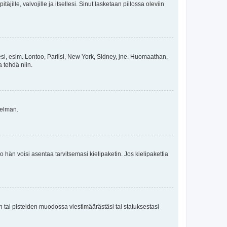
äjille, valvojille ja itsellesi. Sinut lasketaan piilossa oleviin
esi, esim. Lontoo, Pariisi, New York, Sidney, jne. Huomaathan,
a tehdä niin.
gelman.
ko hän voisi asentaa tarvitsemasi kielipaketin. Jos kielipakettia
en tai pisteiden muodossa viestimäärästäsi tai statuksestasi