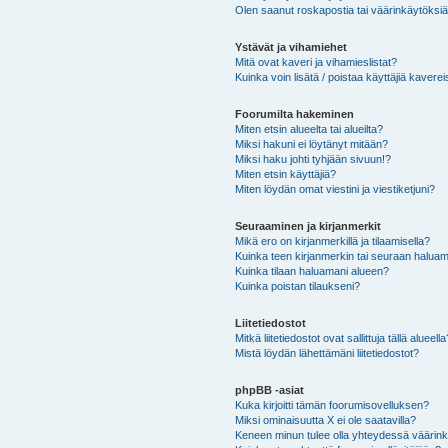
Olen saanut roskapostia tai väärinkäytöksiä s
Ystävät ja vihamiehet
Mitä ovat kaveri ja vihamieslistat?
Kuinka voin lisätä / poistaa käyttäjiä kaverei
Foorumilta hakeminen
Miten etsin alueelta tai alueilta?
Miksi hakuni ei löytänyt mitään?
Miksi haku johti tyhjään sivuun!?
Miten etsin käyttäjiä?
Miten löydän omat viestini ja viestiketjuni?
Seuraaminen ja kirjanmerkit
Mikä ero on kirjanmerkillä ja tilaamisella?
Kuinka teen kirjanmerkin tai seuraan haluam
Kuinka tilaan haluamani alueen?
Kuinka poistan tilaukseni?
Liitetiedostot
Mitkä liitetiedostot ovat sallittuja tällä alueell
Mistä löydän lähettämäni liitetiedostot?
phpBB -asiat
Kuka kirjoitti tämän foorumisovelluksen?
Miksi ominaisuutta X ei ole saatavilla?
Keneen minun tulee olla yhteydessä väärinkäy