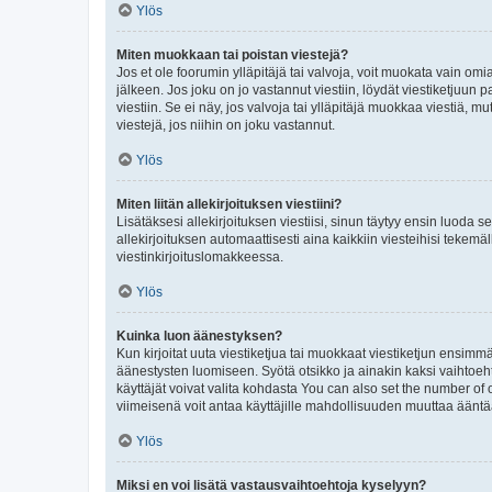
Ylös
Miten muokkaan tai poistan viestejä?
Jos et ole foorumin ylläpitäjä tai valvoja, voit muokata vain om
jälkeen. Jos joku on jo vastannut viestiin, löydät viestiketjuu
viestiin. Se ei näy, jos valvoja tai ylläpitäjä muokkaa viestiä,
viestejä, jos niihin on joku vastannut.
Ylös
Miten liitän allekirjoituksen viestiini?
Lisätäksesi allekirjoituksen viestiisi, sinun täytyy ensin luoda s
allekirjoituksen automaattisesti aina kaikkiin viesteihisi tekemäl
viestinkirjoituslomakkeessa.
Ylös
Kuinka luon äänestyksen?
Kun kirjoitat uuta viestiketjua tai muokkaat viestiketjun ensimmäi
äänestysten luomiseen. Syötä otsikko ja ainakin kaksi vaihtoehto
käyttäjät voivat valita kohdasta You can also set the number of
viimeisenä voit antaa käyttäjille mahdollisuuden muuttaa ääntä
Ylös
Miksi en voi lisätä vastausvaihtoehtoja kyselyyn?