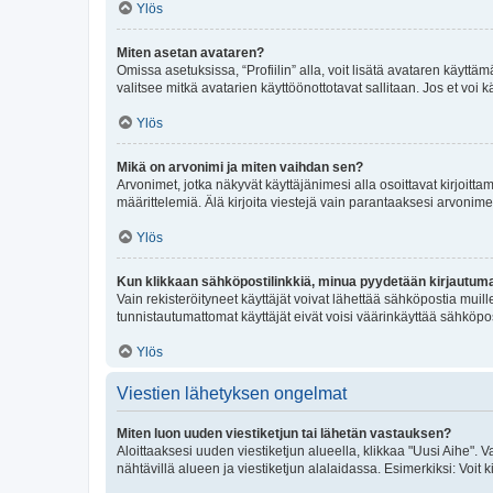
Ylös
Miten asetan avataren?
Omissa asetuksissa, “Profiilin” alla, voit lisätä avataren käyttä
valitsee mitkä avatarien käyttöönottotavat sallitaan. Jos et voi k
Ylös
Mikä on arvonimi ja miten vaihdan sen?
Arvonimet, jotka näkyvät käyttäjänimesi alla osoittavat kirjoittam
määrittelemiä. Älä kirjoita viestejä vain parantaaksesi arvonimeäs
Ylös
Kun klikkaan sähköpostilinkkiä, minua pyydetään kirjautum
Vain rekisteröityneet käyttäjät voivat lähettää sähköpostia muil
tunnistautumattomat käyttäjät eivät voisi väärinkäyttää sähköpo
Ylös
Viestien lähetyksen ongelmat
Miten luon uuden viestiketjun tai lähetän vastauksen?
Aloittaaksesi uuden viestiketjun alueella, klikkaa "Uusi Aihe". Va
nähtävillä alueen ja viestiketjun alalaidassa. Esimerkiksi: Voit kir