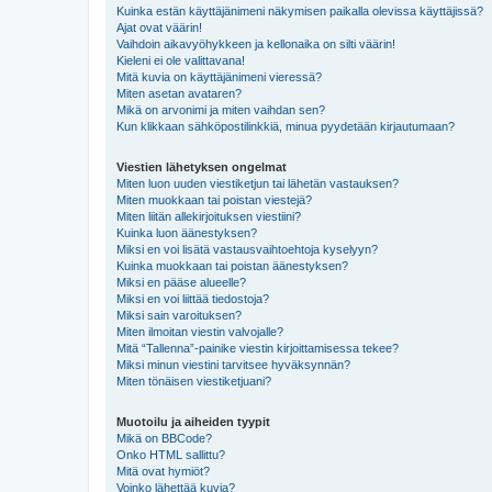
Kuinka estän käyttäjänimeni näkymisen paikalla olevissa käyttäjissä?
Ajat ovat väärin!
Vaihdoin aikavyöhykkeen ja kellonaika on silti väärin!
Kieleni ei ole valittavana!
Mitä kuvia on käyttäjänimeni vieressä?
Miten asetan avataren?
Mikä on arvonimi ja miten vaihdan sen?
Kun klikkaan sähköpostilinkkiä, minua pyydetään kirjautumaan?
Viestien lähetyksen ongelmat
Miten luon uuden viestiketjun tai lähetän vastauksen?
Miten muokkaan tai poistan viestejä?
Miten liitän allekirjoituksen viestiini?
Kuinka luon äänestyksen?
Miksi en voi lisätä vastausvaihtoehtoja kyselyyn?
Kuinka muokkaan tai poistan äänestyksen?
Miksi en pääse alueelle?
Miksi en voi liittää tiedostoja?
Miksi sain varoituksen?
Miten ilmoitan viestin valvojalle?
Mitä “Tallenna”-painike viestin kirjoittamisessa tekee?
Miksi minun viestini tarvitsee hyväksynnän?
Miten tönäisen viestiketjuani?
Muotoilu ja aiheiden tyypit
Mikä on BBCode?
Onko HTML sallittu?
Mitä ovat hymiöt?
Voinko lähettää kuvia?