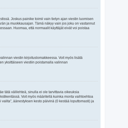
tissä. Joskus painike toimii vain tietyn ajan viestin luomisen
umäärän ja muokkausajan. Tämä näkyy vain jos joku on vastannut
tessaan. Huomaa, että normaalit käyttäjät eivät voi poistaa
valinnan viestin kirjoituslomakkeessa. Voit myös lisätä
isen yksittäiseen viestiin poistamalla valinnan
 tätä välilehteä, sinulla ei ole tarvittavia oikeuksia
 tekstikentässä. Voit myös määritellä kuinka monta vaihtoehtoa
 valita”, äänestyksen kesto päivinä (0 kestää loputtomasti) ja