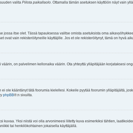
isuuden valita
Piilota paikallaolo
. Ottamalla tämän asetuksen käyttöön näyt vain ylläpit
 se jossa itse olet. Tässä tapauksessa valitse omista asetuksista oma aikavyöhykke
vat vain rekisteröityneille käyttäjille. Jos et ole rekisteröitynyt, tämä on hyvä aik
i väärin, on palvelimen kellonaika väärin. Ota yhteyttä ylläpitäjään korjataksesi on
an ei ole kääntänyt tätä foorumia kielellesi. Kokeile pyytää foorumin ylläpitäjältä, jos
yy
phpBB
®:n sivuilta.
 kuvaa. Yksi niistä voi olla arvonimeesi liitetty kuva esimerkiksi tähtien, laatikoid
iikki tai henkilökohtainen jokaisella käyttäjällä.