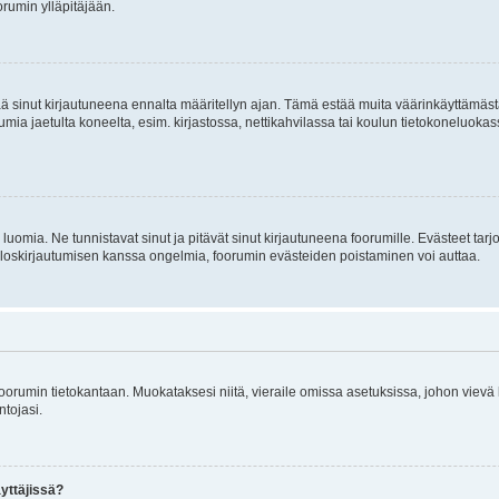
rumin ylläpitäjään.
tää sinut kirjautuneena ennalta määritellyn ajan. Tämä estää muita väärinkäyttämäs
rumia jaetulta koneelta, esim. kirjastossa, nettikahvilassa tai koulun tietokoneluokas
luomia. Ne tunnistavat sinut ja pitävät sinut kirjautuneena foorumille. Evästeet tarj
i uloskirjautumisen kanssa ongelmia, foorumin evästeiden poistaminen voi auttaa.
n foorumin tietokantaan. Muokataksesi niitä, vieraile omissa asetuksissa, johon vievä
ntojasi.
yttäjissä?