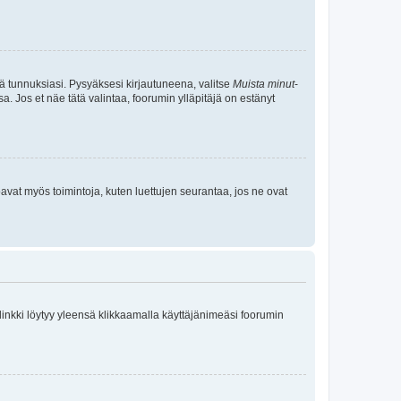
tä tunnuksiasi. Pysyäksesi kirjautuneena, valitse
Muista minut
-
sa. Jos et näe tätä valintaa, foorumin ylläpitäjä on estänyt
oavat myös toimintoja, kuten luettujen seurantaa, jos ne ovat
 linkki löytyy yleensä klikkaamalla käyttäjänimeäsi foorumin