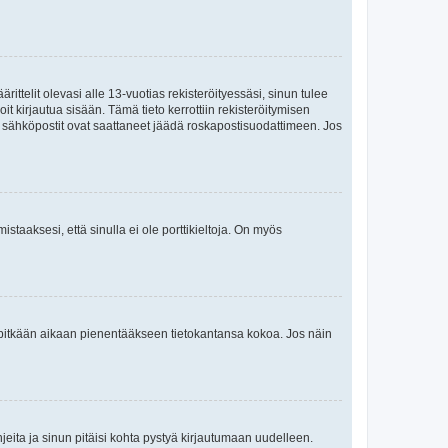
ttelit olevasi alle 13-vuotias rekisteröityessäsi, sinun tulee
it kirjautua sisään. Tämä tieto kerrottiin rekisteröitymisen
ai sähköpostit ovat saattaneet jäädä roskapostisuodattimeen. Jos
staaksesi, että sinulla ei ole porttikieltoja. On myös
neet pitkään aikaan pienentääkseen tietokantansa kokoa. Jos näin
jeita ja sinun pitäisi kohta pystyä kirjautumaan uudelleen.