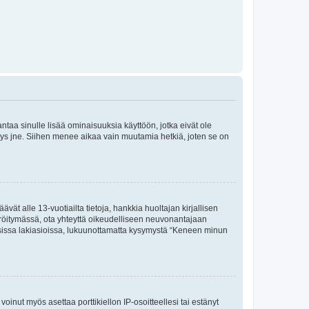
 antaa sinulle lisää ominaisuuksia käyttöön, jotka eivät ole
enyys jne. Siihen menee aikaa vain muutamia hetkiä, joten se on
vät alle 13-vuotiailta tietoja, hankkia huoltajan kirjallisen
teröitymässä, ota yhteyttä oikeudelliseen neuvonantajaan
isissa lakiasioissa, lukuunottamatta kysymystä “Keneen minun
oinut myös asettaa porttikiellon IP-osoitteellesi tai estänyt