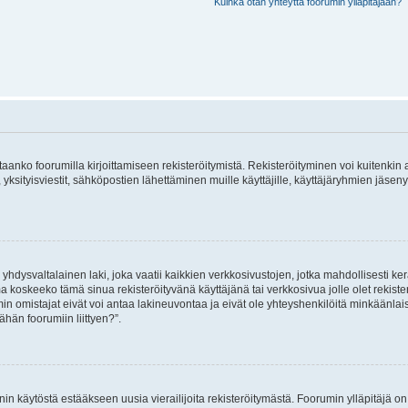
Kuinka otan yhteyttä foorumin ylläpitäjään?
vitaanko foorumilla kirjoittamiseen rekisteröitymistä. Rekisteröityminen voi kuitenkin
 yksityisviestit, sähköpostien lähettäminen muille käyttäjille, käyttäjäryhmien jäs
hdysvaltalainen laki, joka vaatii kaikkien verkkosivustojen, jotka mahdollisesti kerää
a koskeeko tämä sinua rekisteröityvänä käyttäjänä tai verkkosivua jolle olet rekis
 omistajat eivät voi antaa lakineuvontaa ja eivät ole yhteyshenkilöitä minkäänla
ähän foorumiin liittyen?”.
nin käytöstä estääkseen uusia vierailijoita rekisteröitymästä. Foorumin ylläpitäjä on v