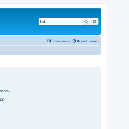
Etsi
Tarkennettu haku
Rekisteröidy
Kirjaudu sisään
laiseen?
llä?