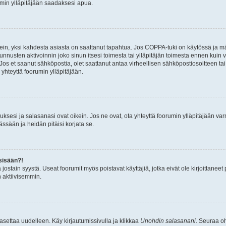
umin ylläpitäjään saadaksesi apua.
ein, yksi kahdesta asiasta on saattanut tapahtua. Jos COPPA-tuki on käytössä ja määri
nnusten aktivoinnin joko sinun itsesi toimesta tai ylläpitäjän toimesta ennen kuin vo
. Jos et saanut sähköpostia, olet saattanut antaa virheellisen sähköpostiosoitteen t
 yhteyttä foorumin ylläpitäjään.
sesi ja salasanasi ovat oikein. Jos ne ovat, ota yhteyttä foorumin ylläpitäjään varmi
ssään ja heidän pitäisi korjata se.
sisään?!
stä jostain syystä. Useat foorumit myös poistavat käyttäjiä, jotka eivät ole kirjoitta
n aktiivisemmin.
asettaa uudelleen. Käy kirjautumissivulla ja klikkaa
Unohdin salasanani
. Seuraa oh