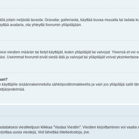
mällä jotain neljästä tavasta: Gravatar, galleriasta, käyttää kuvaa muualta tai ladata
äyttää avataria, ota yhteyttä foorumin ylläpitäjään.
iesi viestien määrän tai tietyt käyttäjät, kuten ylläpitäjät tai valvojat. Yleensä et vo
i. Useimmat foorumit eivät siedä tätä ja valvojat tai ylläpitäjät voivat yksinkertaise
aan?
le käyttäjille sisäänrakennetulla sähköpostilomakkeella ja vain jos ylläpitäjä sallii
stijärjestelmää.
stataksesi viestiketjuun klikkaa "Vastaa Viestiin". Viestien kirjoittaminen voi vaatia
joittaa uusia viestejä, Voit lähettää liitetiedostoja, jne.