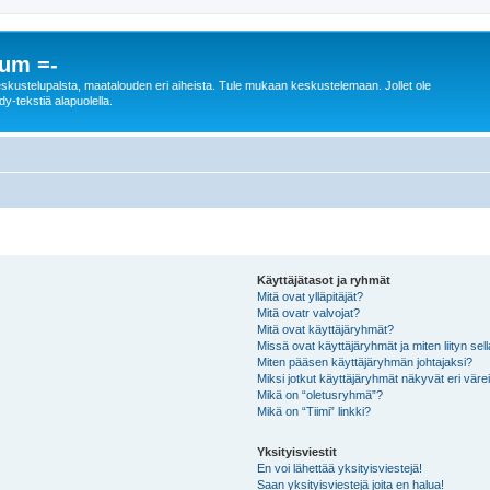
rum =-
n keskustelupalsta, maatalouden eri aiheista. Tule mukaan keskustelemaan. Jollet ole
dy-tekstiä alapuolella.
Käyttäjätasot ja ryhmät
Mitä ovat ylläpitäjät?
Mitä ovatr valvojat?
Mitä ovat käyttäjäryhmät?
Missä ovat käyttäjäryhmät ja miten liityn sel
Miten pääsen käyttäjäryhmän johtajaksi?
Miksi jotkut käyttäjäryhmät näkyvät eri värei
Mikä on “oletusryhmä”?
Mikä on “Tiimi” linkki?
Yksityisviestit
En voi lähettää yksityisviestejä!
Saan yksityisviestejä joita en halua!