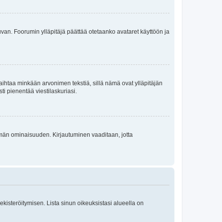
 kuvan. Foorumin ylläpitäjä päättää otetaanko avataret käyttöön ja
i vaihtaa minkään arvonimen tekstiä, sillä nämä ovat ylläpitäjän
sti pienentää viestilaskuriasi.
 tämän ominaisuuden. Kirjautuminen vaaditaan, jotta
 rekisteröitymisen. Lista sinun oikeuksistasi alueella on