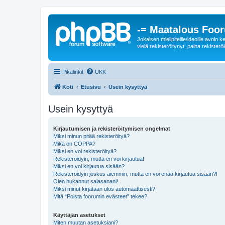
-= Maatalous Foo
Jokaisen mielipiteille/ideoille avoi
vielä rekisteröitynyt, paina rekisteröi
Pikalinkit
UKK
Koti
Etusivu
Usein kysyttyä
Usein kysyttyä
Kirjautumisen ja rekisteröitymisen ongelmat
Miksi minun pitää rekisteröityä?
Mikä on COPPA?
Miksi en voi rekisteröityä?
Rekisteröidyin, mutta en voi kirjautua!
Miksi en voi kirjautua sisään?
Rekisteröidyin joskus aiemmin, mutta en voi enää kirjautua sisään?!
Olen hukannut salasanani!
Miksi minut kirjataan ulos automaattisesti?
Mitä “Poista foorumin evästeet” tekee?
Käyttäjän asetukset
Miten muutan asetuksiani?