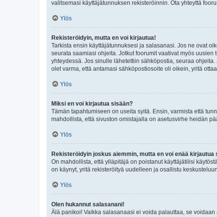
valitsemasi käyttäjätunnuksen rekisteröinnin. Ota yhteyttä foor
Ylös
Rekisteröidyin, mutta en voi kirjautua!
Tarkista ensin käyttäjätunnuksesi ja salasanasi. Jos ne ovat oik
seurata saamiasi ohjeita. Jotkut foorumit vaativat myös uusien tu
yhteydessä. Jos sinulle lähetettiin sähköpostia, seuraa ohjeita
olet varma, että antamasi sähköpostiosoite oli oikein, yritä ottaa
Ylös
Miksi en voi kirjautua sisään?
Tämän tapahtumiseen on useita syitä. Ensin, varmista että tunnuk
mahdollista, että sivuston omistajalla on asetusvirhe heidän pää
Ylös
Rekisteröidyin joskus aiemmin, mutta en voi enää kirjautua 
On mahdollista, että ylläpitäjä on poistanut käyttäjätilisi käytö
on käynyt, yritä rekisteröityä uudelleen ja osallistu keskusteluu
Ylös
Olen hukannut salasanani!
Älä panikoi! Vaikka salasanaasi ei voida palauttaa, se voidaan 