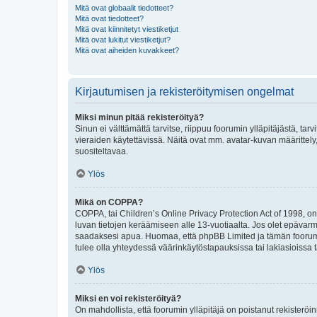
Mitä ovat globaalit tiedotteet?
Mitä ovat tiedotteet?
Mitä ovat kiinnitetyt viestiketjut
Mitä ovat lukitut viestiketjut?
Mitä ovat aiheiden kuvakkeet?
Kirjautumisen ja rekisteröitymisen ongelmat
Miksi minun pitää rekisteröityä?
Sinun ei välttämättä tarvitse, riippuu foorumin ylläpitäjästä, tar
vieraiden käytettävissä. Näitä ovat mm. avatar-kuvan määrittely,
suositeltavaa.
Ylös
Mikä on COPPA?
COPPA, tai Children’s Online Privacy Protection Act of 1998, on y
luvan tietojen keräämiseen alle 13-vuotiaalta. Jos olet epävarm
saadaksesi apua. Huomaa, että phpBB Limited ja tämän foorumin
tulee olla yhteydessä väärinkäytöstapauksissa tai lakiasioissa t
Ylös
Miksi en voi rekisteröityä?
On mahdollista, että foorumin ylläpitäjä on poistanut rekisteröin