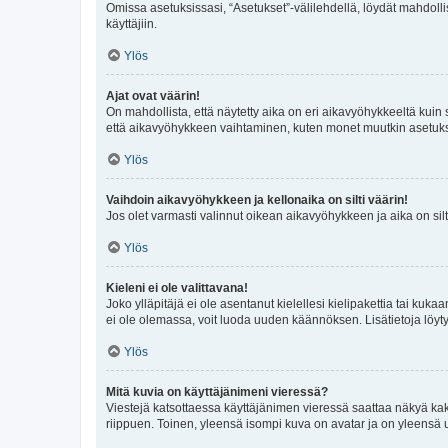
Omissa asetuksissasi, “Asetukset”-välilehdellä, löydät mahdoll
käyttäjiin.
Ylös
Ajat ovat väärin!
On mahdollista, että näytetty aika on eri aikavyöhykkeeltä kuin
että aikavyöhykkeen vaihtaminen, kuten monet muutkin asetukset o
Ylös
Vaihdoin aikavyöhykkeen ja kellonaika on silti väärin!
Jos olet varmasti valinnut oikean aikavyöhykkeen ja aika on silt
Ylös
Kieleni ei ole valittavana!
Joko ylläpitäjä ei ole asentanut kielellesi kielipakettia tai kuka
ei ole olemassa, voit luoda uuden käännöksen. Lisätietoja löyt
Ylös
Mitä kuvia on käyttäjänimeni vieressä?
Viestejä katsottaessa käyttäjänimen vieressä saattaa näkyä kaksi
riippuen. Toinen, yleensä isompi kuva on avatar ja on yleensä un