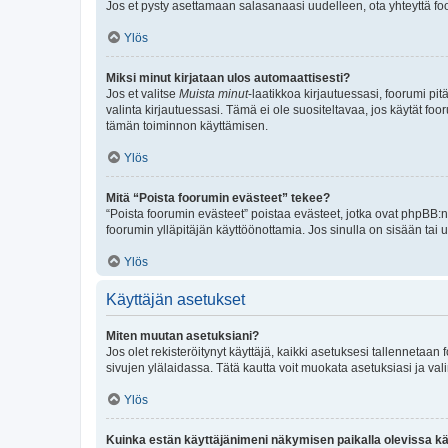
Jos et pysty asettamaan salasanaasi uudelleen, ota yhteyttä foo
Ylös
Miksi minut kirjataan ulos automaattisesti?
Jos et valitse
Muista minut
-laatikkoa kirjautuessasi, foorumi pi
valinta kirjautuessasi. Tämä ei ole suositeltavaa, jos käytät foo
tämän toiminnon käyttämisen.
Ylös
Mitä “Poista foorumin evästeet” tekee?
“Poista foorumin evästeet” poistaa evästeet, jotka ovat phpBB:n 
foorumin ylläpitäjän käyttöönottamia. Jos sinulla on sisään ta
Ylös
Käyttäjän asetukset
Miten muutan asetuksiani?
Jos olet rekisteröitynyt käyttäjä, kaikki asetuksesi tallennetaa
sivujen ylälaidassa. Tätä kautta voit muokata asetuksiasi ja vali
Ylös
Kuinka estän käyttäjänimeni näkymisen paikalla olevissa kä