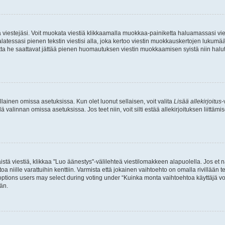
ia viestejäsi. Voit muokata viestiä klikkaamalla muokkaa-painiketta haluamassasi vies
n palatessasi pienen tekstin viestisi alla, joka kertoo viestin muokkauskertojen luk
 mutta he saattavat jättää pienen huomautuksen viestin muokkaamisen syistä niin halu
ellainen omissa asetuksissa. Kun olet luonut sellaisen, voit valita
Lisää allekirjoitus
-
lä valinnan omissa asetuksissa. Jos teet niin, voit silti estää allekirjoituksen liittäm
stä viestiä, klikkaa "Luo äänestys"-välilehteä viestilomakkeen alapuolella. Jos et näe
a niille varattuihin kenttiin. Varmista että jokainen vaihtoehto on omalla rivillään
 options users may select during voting under “Kuinka monta vaihtoehtoa käyttäjä voi
än.