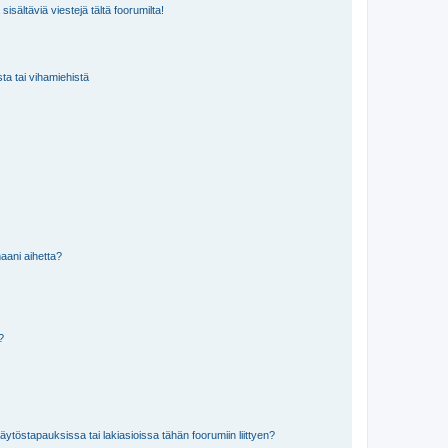
isältäviä viestejä tältä foorumilta!
sta tai vihamiehistä
aani aihetta?
a?
töstapauksissa tai lakiasioissa tähän foorumiin liittyen?