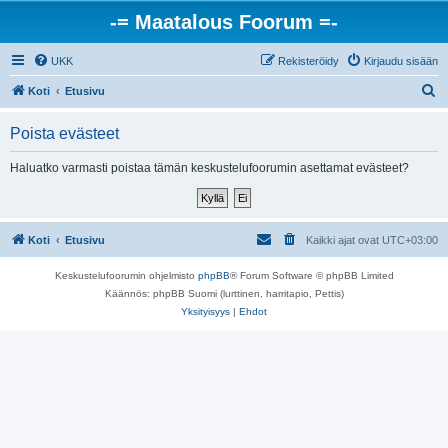
-= Maatalous Foorum =-
UKK
Rekisteröidy
Kirjaudu sisään
E
Koti
Etusivu
t
Poista evästeet
s
i
Haluatko varmasti poistaa tämän keskustelufoorumin asettamat evästeet?
Koti
Etusivu
Kaikki ajat ovat
UTC+03:00
Keskustelufoorumin ohjelmisto
phpBB
® Forum Software © phpBB Limited
Käännös: phpBB Suomi (lurttinen, harritapio, Pettis)
Yksityisyys
|
Ehdot