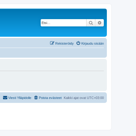
Etsi
Tarkennettu haku
Rekisteröidy
Kirjaudu sisään
Viesti Ylläpidolle
Poista evästeet
Kaikki ajat ovat
UTC+03:00