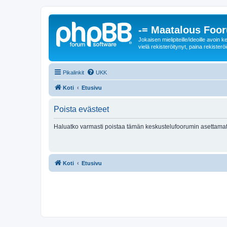
-= Maatalous Foo
Jokaisen mielipiteille/ideoille avoi
vielä rekisteröitynyt, paina rekisteröi
Pikalinkit
UKK
Koti
Etusivu
Poista evästeet
Haluatko varmasti poistaa tämän keskustelufoorumin asettamat
Koti
Etusivu