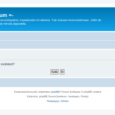
rum =-
n keskustelupalsta, maatalouden eri aiheista. Tule mukaan keskustelemaan. Jollet ole
dy-tekstiä alapuolella.
 evästeet?
Keskustelufoorumin ohjelmisto
phpBB
® Forum Software © phpBB Limited
Käännös: phpBB Suomi (lurttinen, harritapio, Pettis)
Yksityisyys
|
Ehdot