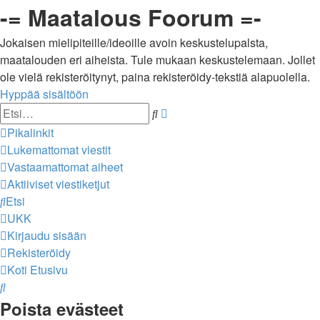
-= Maatalous Foorum =-
Jokaisen mielipiteille/ideoille avoin keskustelupalsta,
maatalouden eri aiheista. Tule mukaan keskustelemaan. Jollet
ole vielä rekisteröitynyt, paina rekisteröidy-tekstiä alapuolella.
Hyppää sisältöön
Tarkennettu
Etsi
haku
Pikalinkit
Lukemattomat viestit
Vastaamattomat aiheet
Aktiiviset viestiketjut
Etsi
UKK
Kirjaudu sisään
Rekisteröidy
Koti
Etusivu
Etsi
Poista evästeet