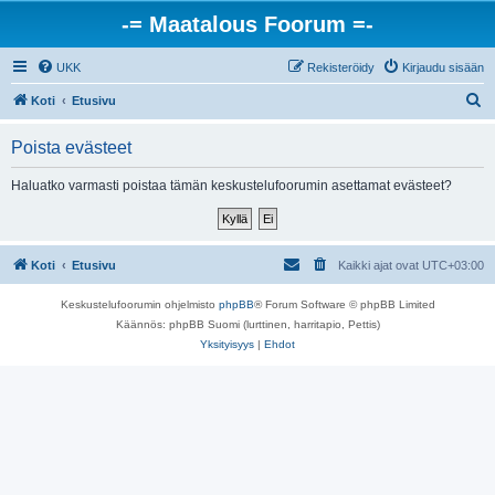
-= Maatalous Foorum =-
UKK
Rekisteröidy
Kirjaudu sisään
E
Koti
Etusivu
t
Poista evästeet
s
i
Haluatko varmasti poistaa tämän keskustelufoorumin asettamat evästeet?
Koti
Etusivu
Kaikki ajat ovat
UTC+03:00
Keskustelufoorumin ohjelmisto
phpBB
® Forum Software © phpBB Limited
Käännös: phpBB Suomi (lurttinen, harritapio, Pettis)
Yksityisyys
|
Ehdot