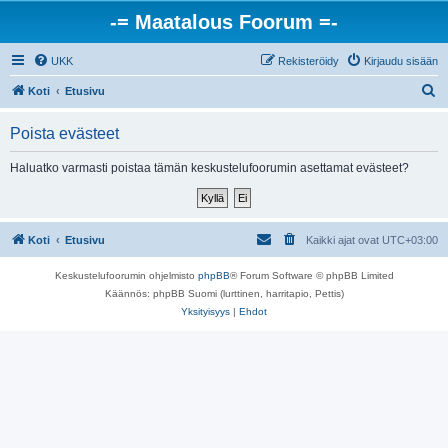
-= Maatalous Foorum =-
UKK
Rekisteröidy
Kirjaudu sisään
E
Koti
Etusivu
t
Poista evästeet
s
i
Haluatko varmasti poistaa tämän keskustelufoorumin asettamat evästeet?
Koti
Etusivu
Kaikki ajat ovat
UTC+03:00
Keskustelufoorumin ohjelmisto
phpBB
® Forum Software © phpBB Limited
Käännös: phpBB Suomi (lurttinen, harritapio, Pettis)
Yksityisyys
|
Ehdot