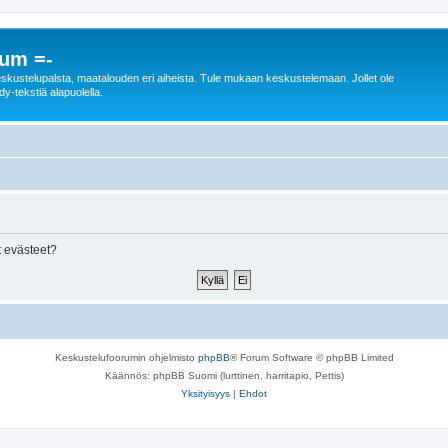
rum =-
n keskustelupalsta, maatalouden eri aiheista. Tule mukaan keskustelemaan. Jollet ole
dy-tekstiä alapuolella.
 evästeet?
Keskustelufoorumin ohjelmisto
phpBB
® Forum Software © phpBB Limited
Käännös: phpBB Suomi (lurttinen, harritapio, Pettis)
Yksityisyys
|
Ehdot