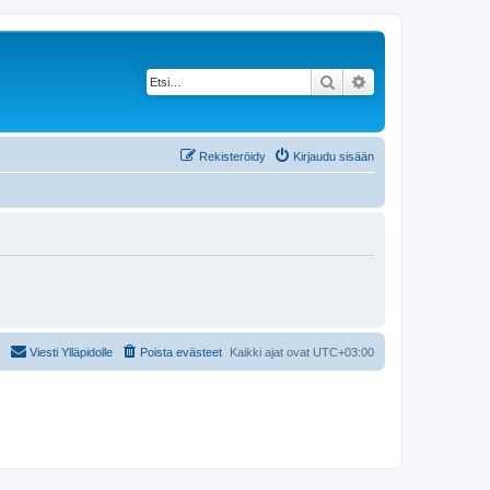
Etsi
Tarkennettu haku
Rekisteröidy
Kirjaudu sisään
Viesti Ylläpidolle
Poista evästeet
Kaikki ajat ovat
UTC+03:00