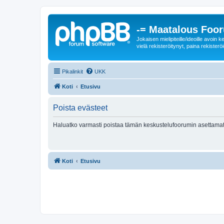
-= Maatalous Foo
Jokaisen mielipiteille/ideoille avoi
vielä rekisteröitynyt, paina rekisteröi
Pikalinkit
UKK
Koti
Etusivu
Poista evästeet
Haluatko varmasti poistaa tämän keskustelufoorumin asettamat
Koti
Etusivu