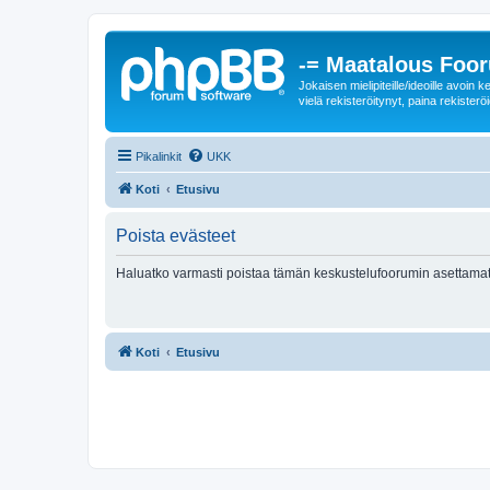
-= Maatalous Foo
Jokaisen mielipiteille/ideoille avoi
vielä rekisteröitynyt, paina rekisteröi
Pikalinkit
UKK
Koti
Etusivu
Poista evästeet
Haluatko varmasti poistaa tämän keskustelufoorumin asettamat
Koti
Etusivu