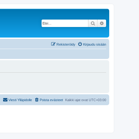
Etsi
Tarkennettu haku
Rekisteröidy
Kirjaudu sisään
Viesti Ylläpidolle
Poista evästeet
Kaikki ajat ovat
UTC+03:00