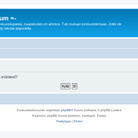
rum =-
n keskustelupalsta, maatalouden eri aiheista. Tule mukaan keskustelemaan. Jollet ole
dy-tekstiä alapuolella.
 evästeet?
Keskustelufoorumin ohjelmisto
phpBB
® Forum Software © phpBB Limited
Käännös: phpBB Suomi (lurttinen, harritapio, Pettis)
Yksityisyys
|
Ehdot