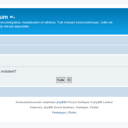
rum =-
n keskustelupalsta, maatalouden eri aiheista. Tule mukaan keskustelemaan. Jollet ole
dy-tekstiä alapuolella.
 evästeet?
Keskustelufoorumin ohjelmisto
phpBB
® Forum Software © phpBB Limited
Käännös: phpBB Suomi (lurttinen, harritapio, Pettis)
Yksityisyys
|
Ehdot