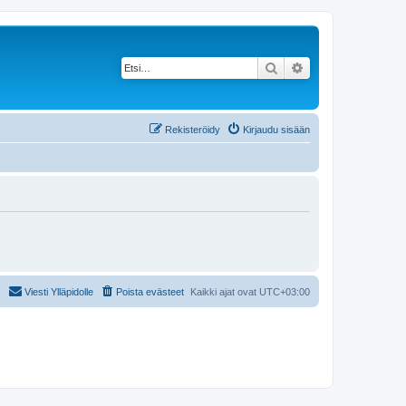
Etsi
Tarkennettu haku
Rekisteröidy
Kirjaudu sisään
Viesti Ylläpidolle
Poista evästeet
Kaikki ajat ovat
UTC+03:00