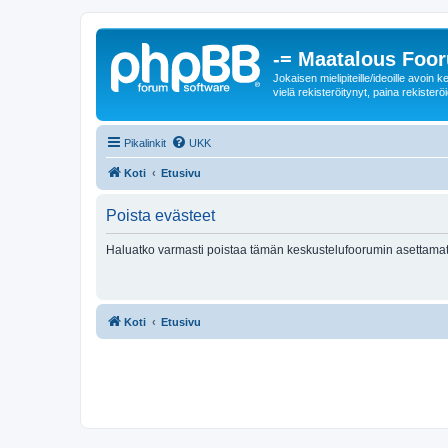
-= Maatalous Foo
Jokaisen mielipiteille/ideoille avoi
vielä rekisteröitynyt, paina rekisteröi
Pikalinkit
UKK
Koti
Etusivu
Poista evästeet
Haluatko varmasti poistaa tämän keskustelufoorumin asettamat
Koti
Etusivu