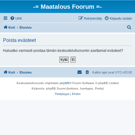
-= Maatalous Foorum =-
UKK
Rekisteröidy
Kirjaudu sisään
E
Koti
Etusivu
t
Poista evästeet
s
i
Haluatko varmasti poistaa tämän keskustelufoorumin asettamat evästeet?
Koti
Etusivu
Kaikki ajat ovat
UTC+03:00
Keskustelufoorumin ohjelmisto
phpBB
® Forum Software © phpBB Limited
Käännös: phpBB Suomi (lurttinen, harritapio, Pettis)
Yksityisyys
|
Ehdot