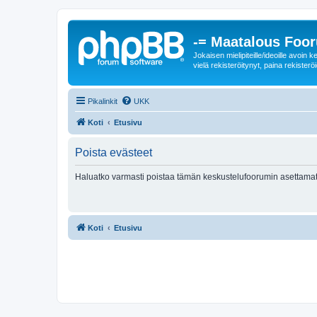
-= Maatalous Foo
Jokaisen mielipiteille/ideoille avoi
vielä rekisteröitynyt, paina rekisteröi
Pikalinkit
UKK
Koti
Etusivu
Poista evästeet
Haluatko varmasti poistaa tämän keskustelufoorumin asettamat
Koti
Etusivu