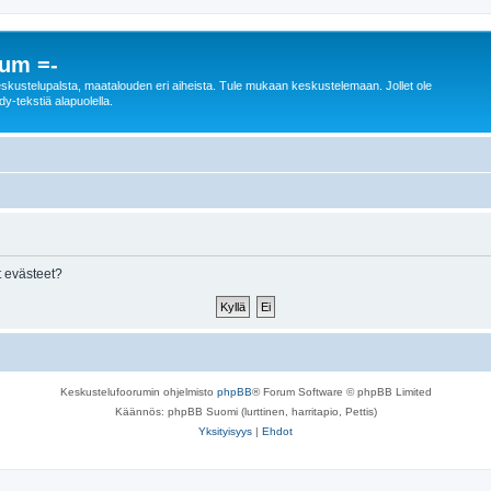
rum =-
n keskustelupalsta, maatalouden eri aiheista. Tule mukaan keskustelemaan. Jollet ole
dy-tekstiä alapuolella.
 evästeet?
Keskustelufoorumin ohjelmisto
phpBB
® Forum Software © phpBB Limited
Käännös: phpBB Suomi (lurttinen, harritapio, Pettis)
Yksityisyys
|
Ehdot