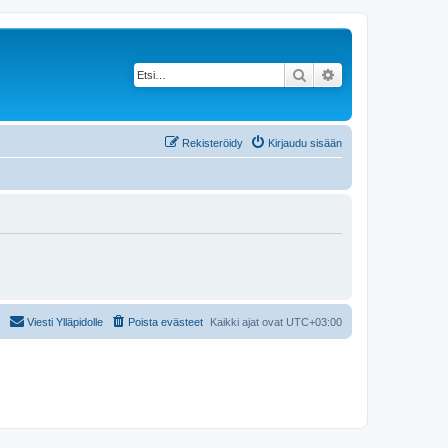
Etsi
Tarkennettu haku
Rekisteröidy
Kirjaudu sisään
Viesti Ylläpidolle
Poista evästeet
Kaikki ajat ovat
UTC+03:00