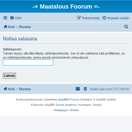
-= Maatalous Foorum =-
UKK
Rekisteröidy
Kirjaudu sisään
E
Koti
Etusivu
t
Nollaa salasana
s
i
Sähköposti:
Tämän täytyy olla tiliisi liitetty sähköpostiosoite. Jos et ole vaihtanut sitä profiilistasi, se
on sähköpostiosoite, jonka annoit rekisteröinnin yhteydessä.
Koti
Etusivu
Kaikki ajat ovat
UTC+03:00
Keskustelufoorumin ohjelmisto
phpBB
® Forum Software © phpBB Limited
Käännös: phpBB Suomi (lurttinen, harritapio, Pettis)
Yksityisyys
|
Ehdot