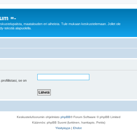
rum =-
n keskustelupalsta, maatalouden eri aiheista. Tule mukaan keskustelemaan. Jollet ole
dy-tekstiä alapuolella.
 profiilistasi, se on
Keskustelufoorumin ohjelmisto
phpBB
® Forum Software © phpBB Limited
Käännös: phpBB Suomi (lurttinen, harritapio, Pettis)
Yksityisyys
|
Ehdot