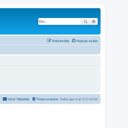
Etsi
Tarkennettu haku
Rekisteröidy
Kirjaudu sisään
Viesti Ylläpidolle
Poista evästeet
Kaikki ajat ovat
UTC+03:00