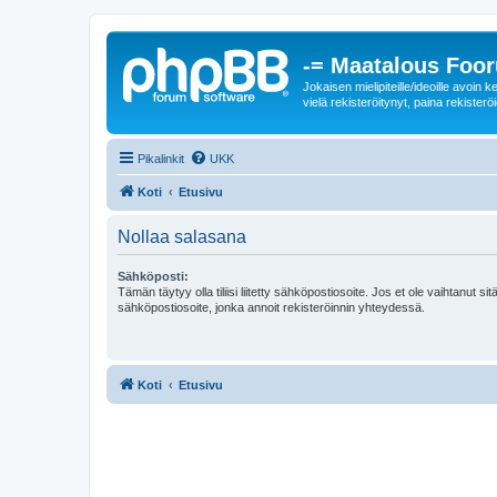
-= Maatalous Foo
Jokaisen mielipiteille/ideoille avoi
vielä rekisteröitynyt, paina rekisteröi
Pikalinkit
UKK
Koti
Etusivu
Nollaa salasana
Sähköposti:
Tämän täytyy olla tiliisi liitetty sähköpostiosoite. Jos et ole vaihtanut sitä
sähköpostiosoite, jonka annoit rekisteröinnin yhteydessä.
Koti
Etusivu