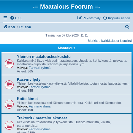
-= Maatalous Foorum =-
UKK
Rekisteröidy
Kirjaudu sisään
E
Koti
Etusivu
t
Tänään on 07 Elo 2026, 11:11
Merkitse kaikki alueet luetuiksi
s
Maatalous
i
Yleinen maatalouskeskustelu
Kaikkea mikä liittyy yleisesti maatalouteen. Uutisista, kehityksestä, tulevasta,
maatalouskaupoista, lehdistä ja järjestöistä. ym..
Valvoja:
Farmari-ryhmä
Aiheet:
565
Kasvinviljely
Yleinen keskustelua kasviviljelystä. Viljalajikkeista, tuotannosta, laadusta, ym...
Valvoja:
Farmari-ryhmä
Aiheet:
855
Kotieläimet
Yleinen keskustelua kotieläinten tuottamisesta. Kaikki eri kotieläinmuodot.
Valvoja:
Farmari-ryhmä
Aiheet:
190
Traktorit / maatalouskoneet
Keskustelua traktoreista ja työkoneista. Uusista malleista, vioista,
parannuksista.
Valvoja:
Farmari-ryhmä
Aiheet:
2880