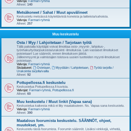
Valvoja:
Farmari-ryhmä
Aiheet:
140
Metsäkoneet / Sahat / Muut apuvälineet
Keskustelu metsässä käytettävistä koneista ja laitteista/sahoista.
Valvoja:
Farmari-ryhmä
Aiheet:
257
Muu keskustelu
Osta / Myy / Lahjoitetaan / Tarjotaan työtä
Tällä palstalla käyttäjät voivat ilmoittaa osto-,myynti-, lahjoitus-,
työnhaku/työtarjouksista/urakointi -ilmoituksia. Lain vastaiset ilmoitukset
poistetaan! Lue säännöt, ennen ilmoituksen jättöä.
Jälleenmyynti ja valmistajien toistuva uusien tuotteiden myynti-ilmoitukset
poistetaan.
Valvoja:
Farmari-ryhmä
Sisäalueet:
Ostetaan
,
Myydään / Lahjoitetaan
,
Työtä tarjolla /
Urakointia tarjolla/vailla
Aiheet:
92
Pottupellossa.fi keskustelu
Keskustelua Pottupellossa.fi kuvista.
Valvojat:
Farmari-ryhmä
,
Pottupellossa.fi
Aiheet:
60
Muu keskustelu / Muut linkit (Vapaa sana)
Keskustelua kaikesta mikä ei liity maatalouteen. Ns. Vapaa sana keskustelu.
Valvoja:
Farmari-ryhmä
Aiheet:
390
Maatalous foorumista keskustelu. SÄÄNNÖT, ohjeet,
muutokset, ym.
Keskustelu tästä foorumista. Foorumin säännöt. Lisäksi vinkkejä, virheitä,