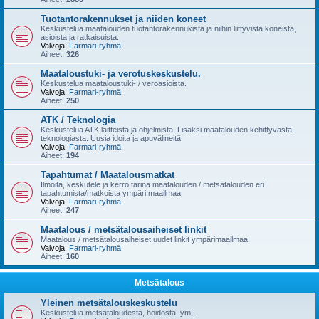
Tuotantorakennukset ja niiden koneet
Keskustelua maatalouden tuotantorakennukista ja niihin liittyvistä koneista,
asioista ja ratkaisuista.
Valvoja:
Farmari-ryhmä
Aiheet:
326
Maataloustuki- ja verotuskeskustelu.
Keskustelua maataloustuki- / veroasioista.
Valvoja:
Farmari-ryhmä
Aiheet:
250
ATK / Teknologia
Keskustelua ATK laitteista ja ohjelmista. Lisäksi maatalouden kehittyvästä
teknologiasta. Uusia idoita ja apuvälineitä.
Valvoja:
Farmari-ryhmä
Aiheet:
194
Tapahtumat / Maatalousmatkat
Ilmoita, keskutele ja kerro tarina maatalouden / metsätalouden eri
tapahtumista/matkoista ympäri maailmaa.
Valvoja:
Farmari-ryhmä
Aiheet:
247
Maatalous / metsätalousaiheiset linkit
Maatalous / metsätalousaiheiset uudet linkit ympärimaailmaa.
Valvoja:
Farmari-ryhmä
Aiheet:
160
Metsätalous
Yleinen metsätalouskeskustelu
Keskustelua metsätaloudesta, hoidosta, ym...