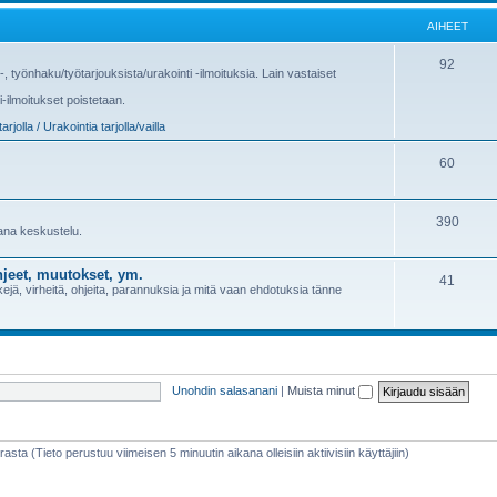
AIHEET
92
us-, työnhaku/työtarjouksista/urakointi -ilmoituksia. Lain vastaiset
i-ilmoitukset poistetaan.
arjolla / Urakointia tarjolla/vailla
60
390
sana keskustelu.
jeet, muutokset, ym.
41
jä, virheitä, ohjeita, parannuksia ja mitä vaan ehdotuksia tänne
Unohdin salasanani
|
Muista minut
rasta (Tieto perustuu viimeisen 5 minuutin aikana olleisiin aktiivisiin käyttäjiin)