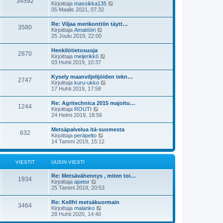
34592
ä
s
N
Kirjoittaja
massikka135
n
u
t
ä
05 Maalis 2021, 07:32
v
u
i
y
i
s
t
e
Re: Viljaa merikonttiin täytt…
i
3580
ä
s
N
Kirjoittaja
Amatööri
n
u
t
ä
25 Joulu 2019, 22:00
v
u
i
y
i
s
t
e
Henkilötietosuoja
i
2870
ä
s
N
Kirjoittaja
meijerikkö
n
u
t
ä
03 Huhti 2019, 10:37
v
u
i
y
i
s
t
e
Kysely maanviljelijöiden tekn…
i
2747
ä
s
N
Kirjoittaja
kuru-ukko
n
u
t
ä
17 Huhti 2019, 17:58
v
u
i
y
i
s
t
e
Re: Agritechnica 2015 majoitu…
i
1244
ä
s
N
Kirjoittaja
ROUTI
n
u
t
ä
24 Helmi 2019, 18:56
v
u
i
y
i
s
t
e
Metsäpalvelua itä-suomesta
i
632
ä
s
N
Kirjoittaja
peräpelto
n
u
t
ä
14 Tammi 2019, 15:12
v
u
i
y
i
s
t
e
i
ä
s
VIESTIT
UUSIN VIESTI
n
u
t
v
u
i
i
Re: Metsävähennys , miten toi…
s
1934
e
N
Kirjoittaja
apetor
i
s
ä
25 Tammi 2019, 20:53
n
t
y
v
i
t
i
Re: Kellfri metsäkuormain
3464
ä
e
N
Kirjoittaja
malanko
u
s
ä
28 Huhti 2020, 14:40
u
t
y