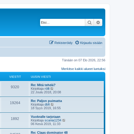
Etsi
Tarkennettu haku
Rekisteröidy
Kirjaudu sisään
Tänään on 07 Elo 2026, 22:56
Merkitse kaikki alueet luetuiksi
VIESTIT
UUSIN VIESTI
Re: Mitä tehdä?
9320
N
Kirjoittaja
rölli
ä
22 Joulu 2018, 20:08
y
t
Re: Paljon puimatta
19264
ä
N
Kirjoittaja
dbfi
u
ä
18 Syys 2019, 16:55
u
y
s
t
Vuokralle tarjotaan
i
1892
ä
N
Kirjoittaja
scania1234
n
u
ä
06 Kesä 2019, 11:33
v
u
y
i
s
t
e
Re: Claas dominator 48
i