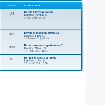
s
i
t
i
ä
VIESTIT
UUSIN VIESTI
n
u
v
u
i
Honda likavesipumppu
s
153
e
N
Kirjoittaja
Pumppu
i
s
ä
10 Elo 2019, 16:15
n
t
y
v
i
t
i
ä
e
u
s
u
t
pottupellossa.fi uudistuksia
404
s
i
N
Kirjoittaja
S3DZ
i
ä
20 Touko 2017, 01:39
n
y
v
t
Re: tupakoinnin lopettaminen?
i
2853
ä
N
Kirjoittaja
NikkeL
e
u
ä
17 Helmi 2020, 18:25
s
u
y
t
s
t
i
Re: Elisan kautta ei toimi?
i
306
ä
N
Kirjoittaja
Cultor
n
u
ä
23 Huhti 2019, 10:58
v
u
y
i
s
t
e
i
ä
s
n
u
t
v
u
i
i
s
e
i
s
n
t
v
i
i
e
s
t
i