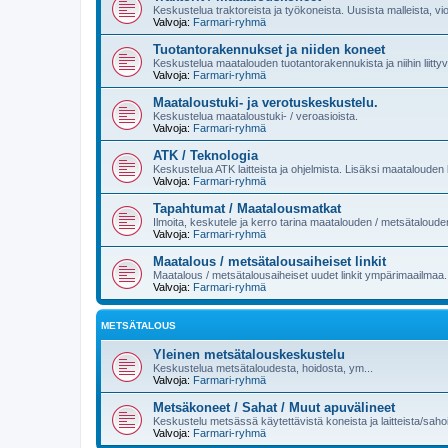
Keskustelua traktoreista ja työkoneista. Uusista malleista, vi
Valvoja:
Farmari-ryhmä
Tuotantorakennukset ja niiden koneet
Keskustelua maatalouden tuotantorakennukista ja niihin liittyvi
Valvoja:
Farmari-ryhmä
Maataloustuki- ja verotuskeskustelu.
Keskustelua maataloustuki- / veroasioista.
Valvoja:
Farmari-ryhmä
ATK / Teknologia
Keskustelua ATK laitteista ja ohjelmista. Lisäksi maatalouden k
Valvoja:
Farmari-ryhmä
Tapahtumat / Maatalousmatkat
Ilmoita, keskutele ja kerro tarina maatalouden / metsätaloud
Valvoja:
Farmari-ryhmä
Maatalous / metsätalousaiheiset linkit
Maatalous / metsätalousaiheiset uudet linkit ympärimaailmaa.
Valvoja:
Farmari-ryhmä
METSÄTALOUS
Yleinen metsätalouskeskustelu
Keskustelua metsätaloudesta, hoidosta, ym...
Valvoja:
Farmari-ryhmä
Metsäkoneet / Sahat / Muut apuvälineet
Keskustelu metsässä käytettävistä koneista ja laitteista/sahoi
Valvoja:
Farmari-ryhmä