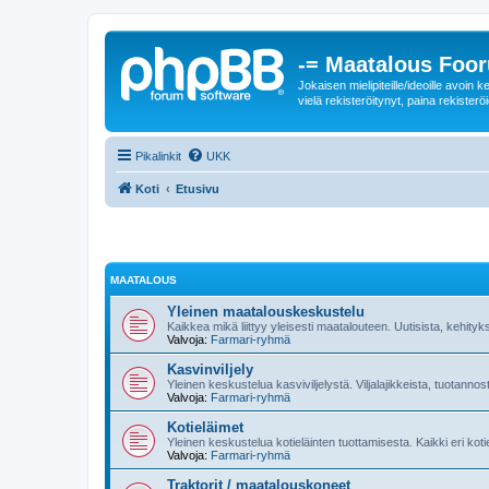
-= Maatalous Foo
Jokaisen mielipiteille/ideoille avoi
vielä rekisteröitynyt, paina rekisteröi
Pikalinkit
UKK
Koti
Etusivu
MAATALOUS
Yleinen maatalouskeskustelu
Kaikkea mikä liittyy yleisesti maatalouteen. Uutisista, kehityk
Valvoja:
Farmari-ryhmä
Kasvinviljely
Yleinen keskustelua kasviviljelystä. Viljalajikkeista, tuotannos
Valvoja:
Farmari-ryhmä
Kotieläimet
Yleinen keskustelua kotieläinten tuottamisesta. Kaikki eri kot
Valvoja:
Farmari-ryhmä
Traktorit / maatalouskoneet