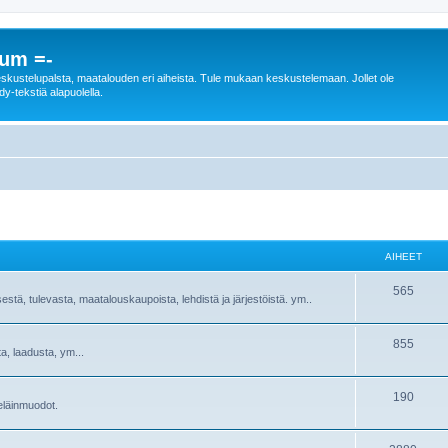
rum =-
n keskustelupalsta, maatalouden eri aiheista. Tule mukaan keskustelemaan. Jollet ole
dy-tekstiä alapuolella.
AIHEET
565
sestä, tulevasta, maatalouskaupoista, lehdistä ja järjestöistä. ym..
855
ta, laadusta, ym...
190
ieläinmuodot.