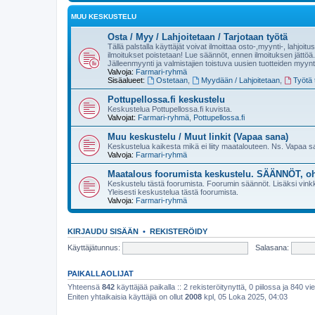
MUU KESKUSTELU
Osta / Myy / Lahjoitetaan / Tarjotaan työtä
Tällä palstalla käyttäjät voivat ilmoittaa osto-,myynti-, lahjoit
ilmoitukset poistetaan! Lue säännöt, ennen ilmoituksen jättöä.
Jälleenmyynti ja valmistajien toistuva uusien tuotteiden myynt
Valvoja:
Farmari-ryhmä
Sisäalueet:
Ostetaan
,
Myydään / Lahjoitetaan
,
Työtä t
Pottupellossa.fi keskustelu
Keskustelua Pottupellossa.fi kuvista.
Valvojat:
Farmari-ryhmä
,
Pottupellossa.fi
Muu keskustelu / Muut linkit (Vapaa sana)
Keskustelua kaikesta mikä ei liity maatalouteen. Ns. Vapaa 
Valvoja:
Farmari-ryhmä
Maatalous foorumista keskustelu. SÄÄNNÖT, oh
Keskustelu tästä foorumista. Foorumin säännöt. Lisäksi vinkke
Yleisesti keskustelua tästä foorumista.
Valvoja:
Farmari-ryhmä
KIRJAUDU SISÄÄN
•
REKISTERÖIDY
Käyttäjätunnus:
Salasana:
PAIKALLAOLIJAT
Yhteensä
842
käyttäjää paikalla :: 2 rekisteröitynyttä, 0 piilossa ja 840 vie
Eniten yhtaikaisia käyttäjiä on ollut
2008
kpl, 05 Loka 2025, 04:03