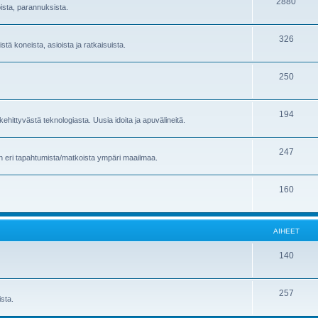
2880
oista, parannuksista.
326
stä koneista, asioista ja ratkaisuista.
250
194
ehittyvästä teknologiasta. Uusia idoita ja apuvälineitä.
247
en eri tapahtumista/matkoista ympäri maailmaa.
160
AIHEET
140
257
sta.