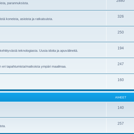
2880
oista, parannuksista.
326
stä koneista, asioista ja ratkaisuista.
250
194
ehittyvästä teknologiasta. Uusia idoita ja apuvälineitä.
247
en eri tapahtumista/matkoista ympäri maailmaa.
160
AIHEET
140
257
sta.