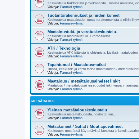
Keskustelua traktoreista ja työkoneista. Uusista malleista, vi
Valvoja:
Farmari-ryhmä
Tuotantorakennukset ja niiden koneet
Keskustelua maatalouden tuotantorakennukista ja niihin liittyvi
Valvoja:
Farmari-ryhmä
Maataloustuki- ja verotuskeskustelu.
Keskustelua maataloustuki- / veroasioista.
Valvoja:
Farmari-ryhmä
ATK / Teknologia
Keskustelua ATK laitteista ja ohjelmista. Lisäksi maatalouden k
Valvoja:
Farmari-ryhmä
Tapahtumat / Maatalousmatkat
Ilmoita, keskutele ja kerro tarina maatalouden / metsätaloud
Valvoja:
Farmari-ryhmä
Maatalous / metsätalousaiheiset linkit
Maatalous / metsätalousaiheiset uudet linkit ympärimaailmaa.
Valvoja:
Farmari-ryhmä
METSÄTALOUS
Yleinen metsätalouskeskustelu
Keskustelua metsätaloudesta, hoidosta, ym...
Valvoja:
Farmari-ryhmä
Metsäkoneet / Sahat / Muut apuvälineet
Keskustelu metsässä käytettävistä koneista ja laitteista/sahoi
Valvoja:
Farmari-ryhmä