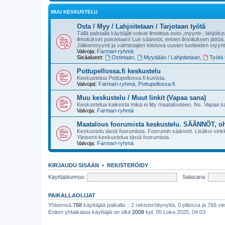
MUU KESKUSTELU
Osta / Myy / Lahjoitetaan / Tarjotaan työtä
Tällä palstalla käyttäjät voivat ilmoittaa osto-,myynti-, lahjoit
ilmoitukset poistetaan! Lue säännöt, ennen ilmoituksen jättöä.
Jälleenmyynti ja valmistajien toistuva uusien tuotteiden myynt
Valvoja:
Farmari-ryhmä
Sisäalueet:
Ostetaan
,
Myydään / Lahjoitetaan
,
Työtä t
Pottupellossa.fi keskustelu
Keskustelua Pottupellossa.fi kuvista.
Valvojat:
Farmari-ryhmä
,
Pottupellossa.fi
Muu keskustelu / Muut linkit (Vapaa sana)
Keskustelua kaikesta mikä ei liity maatalouteen. Ns. Vapaa 
Valvoja:
Farmari-ryhmä
Maatalous foorumista keskustelu. SÄÄNNÖT, oh
Keskustelu tästä foorumista. Foorumin säännöt. Lisäksi vinkke
Yleisesti keskustelua tästä foorumista.
Valvoja:
Farmari-ryhmä
KIRJAUDU SISÄÄN
•
REKISTERÖIDY
Käyttäjätunnus:
Salasana:
PAIKALLAOLIJAT
Yhteensä
768
käyttäjää paikalla :: 2 rekisteröitynyttä, 0 piilossa ja 766 vie
Eniten yhtaikaisia käyttäjiä on ollut
2008
kpl, 05 Loka 2025, 04:03