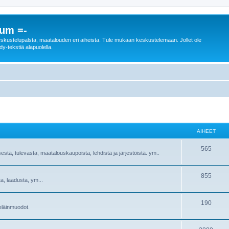
rum =-
n keskustelupalsta, maatalouden eri aiheista. Tule mukaan keskustelemaan. Jollet ole
dy-tekstiä alapuolella.
AIHEET
565
sestä, tulevasta, maatalouskaupoista, lehdistä ja järjestöistä. ym..
855
ta, laadusta, ym...
190
ieläinmuodot.