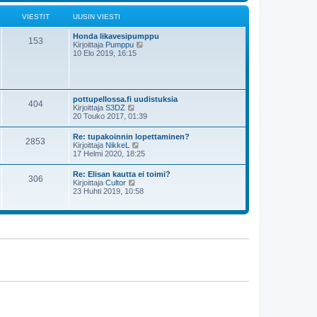
s
i
t
i
ä
VIESTIT
UUSIN VIESTI
n
u
v
u
i
Honda likavesipumppu
s
153
e
N
Kirjoittaja
Pumppu
i
s
ä
10 Elo 2019, 16:15
n
t
y
v
i
t
i
ä
e
u
s
u
t
pottupellossa.fi uudistuksia
404
s
i
N
Kirjoittaja
S3DZ
i
ä
20 Touko 2017, 01:39
n
y
v
t
Re: tupakoinnin lopettaminen?
i
2853
ä
N
Kirjoittaja
NikkeL
e
u
ä
17 Helmi 2020, 18:25
s
u
y
t
s
t
i
Re: Elisan kautta ei toimi?
i
306
ä
N
Kirjoittaja
Cultor
n
u
ä
23 Huhti 2019, 10:58
v
u
y
i
s
t
e
i
ä
s
n
u
t
v
u
i
i
s
e
i
s
n
t
v
i
i
e
s
t
i