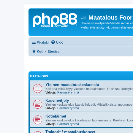
-= Maatalous Foo
Jokaisen mielipiteille/ideoille avoi
vielä rekisteröitynyt, paina rekisteröi
Pikalinkit
UKK
Koti
Etusivu
MAATALOUS
Yleinen maatalouskeskustelu
Kaikkea mikä liittyy yleisesti maatalouteen. Uutisista, kehityk
Valvoja:
Farmari-ryhmä
Kasvinviljely
Yleinen keskustelua kasviviljelystä. Viljalajikkeista, tuotannos
Valvoja:
Farmari-ryhmä
Kotieläimet
Yleinen keskustelua kotieläinten tuottamisesta. Kaikki eri kot
Valvoja:
Farmari-ryhmä
Traktorit / maatalouskoneet