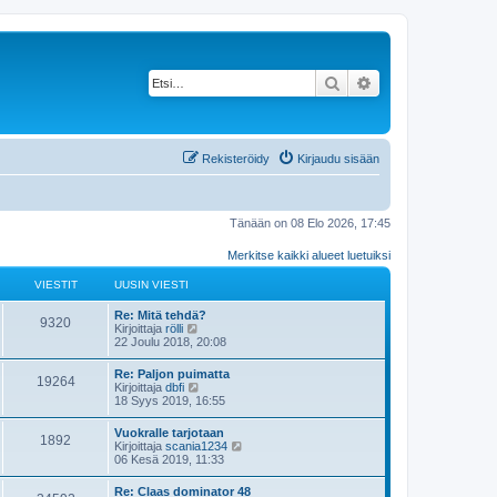
Etsi
Tarkennettu haku
Rekisteröidy
Kirjaudu sisään
Tänään on 08 Elo 2026, 17:45
Merkitse kaikki alueet luetuiksi
VIESTIT
UUSIN VIESTI
Re: Mitä tehdä?
9320
N
Kirjoittaja
rölli
ä
22 Joulu 2018, 20:08
y
t
Re: Paljon puimatta
19264
ä
N
Kirjoittaja
dbfi
u
ä
18 Syys 2019, 16:55
u
y
s
t
Vuokralle tarjotaan
i
1892
ä
N
Kirjoittaja
scania1234
n
u
ä
06 Kesä 2019, 11:33
v
u
y
i
s
t
e
Re: Claas dominator 48
i