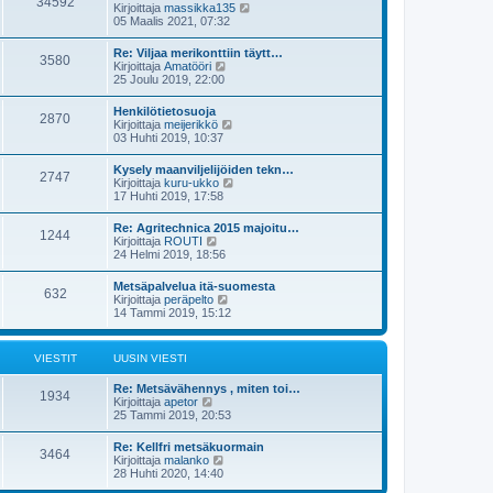
34592
ä
s
N
Kirjoittaja
massikka135
n
u
t
ä
05 Maalis 2021, 07:32
v
u
i
y
i
s
t
e
Re: Viljaa merikonttiin täytt…
i
3580
ä
s
N
Kirjoittaja
Amatööri
n
u
t
ä
25 Joulu 2019, 22:00
v
u
i
y
i
s
t
e
Henkilötietosuoja
i
2870
ä
s
N
Kirjoittaja
meijerikkö
n
u
t
ä
03 Huhti 2019, 10:37
v
u
i
y
i
s
t
e
Kysely maanviljelijöiden tekn…
i
2747
ä
s
N
Kirjoittaja
kuru-ukko
n
u
t
ä
17 Huhti 2019, 17:58
v
u
i
y
i
s
t
e
Re: Agritechnica 2015 majoitu…
i
1244
ä
s
N
Kirjoittaja
ROUTI
n
u
t
ä
24 Helmi 2019, 18:56
v
u
i
y
i
s
t
e
Metsäpalvelua itä-suomesta
i
632
ä
s
N
Kirjoittaja
peräpelto
n
u
t
ä
14 Tammi 2019, 15:12
v
u
i
y
i
s
t
e
i
ä
s
VIESTIT
UUSIN VIESTI
n
u
t
v
u
i
i
Re: Metsävähennys , miten toi…
s
1934
e
N
Kirjoittaja
apetor
i
s
ä
25 Tammi 2019, 20:53
n
t
y
v
i
t
i
Re: Kellfri metsäkuormain
3464
ä
e
N
Kirjoittaja
malanko
u
s
ä
28 Huhti 2020, 14:40
u
t
y