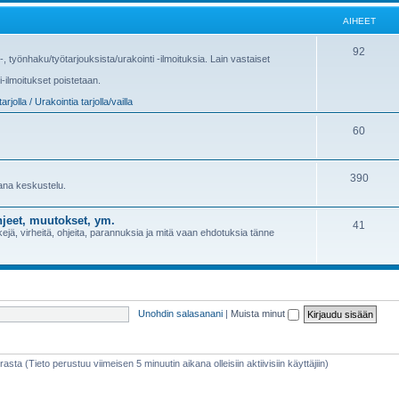
AIHEET
92
us-, työnhaku/työtarjouksista/urakointi -ilmoituksia. Lain vastaiset
i-ilmoitukset poistetaan.
arjolla / Urakointia tarjolla/vailla
60
390
sana keskustelu.
jeet, muutokset, ym.
41
jä, virheitä, ohjeita, parannuksia ja mitä vaan ehdotuksia tänne
Unohdin salasanani
|
Muista minut
rasta (Tieto perustuu viimeisen 5 minuutin aikana olleisiin aktiivisiin käyttäjiin)