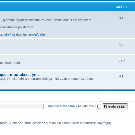
AIHEET
92
us-, työnhaku/työtarjouksista/urakointi -ilmoituksia. Lain vastaiset
i-ilmoitukset poistetaan.
arjolla / Urakointia tarjolla/vailla
60
390
sana keskustelu.
jeet, muutokset, ym.
41
jä, virheitä, ohjeita, parannuksia ja mitä vaan ehdotuksia tänne
Unohdin salasanani
|
Muista minut
rasta (Tieto perustuu viimeisen 5 minuutin aikana olleisiin aktiivisiin käyttäjiin)