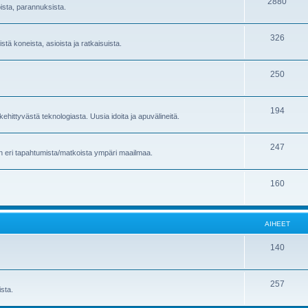
2880
oista, parannuksista.
326
stä koneista, asioista ja ratkaisuista.
250
194
ehittyvästä teknologiasta. Uusia idoita ja apuvälineitä.
247
en eri tapahtumista/matkoista ympäri maailmaa.
160
AIHEET
140
257
sta.