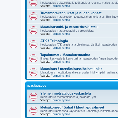
Keskustelua traktoreista ja työkoneista. Uusista malleista, vi
Valvoja:
Farmari-ryhmä
Tuotantorakennukset ja niiden koneet
Keskustelua maatalouden tuotantorakennukista ja niihin liittyvi
Valvoja:
Farmari-ryhmä
Maataloustuki- ja verotuskeskustelu.
Keskustelua maataloustuki- / veroasioista.
Valvoja:
Farmari-ryhmä
ATK / Teknologia
Keskustelua ATK laitteista ja ohjelmista. Lisäksi maatalouden k
Valvoja:
Farmari-ryhmä
Tapahtumat / Maatalousmatkat
Ilmoita, keskutele ja kerro tarina maatalouden / metsätaloud
Valvoja:
Farmari-ryhmä
Maatalous / metsätalousaiheiset linkit
Maatalous / metsätalousaiheiset uudet linkit ympärimaailmaa.
Valvoja:
Farmari-ryhmä
METSÄTALOUS
Yleinen metsätalouskeskustelu
Keskustelua metsätaloudesta, hoidosta, ym...
Valvoja:
Farmari-ryhmä
Metsäkoneet / Sahat / Muut apuvälineet
Keskustelu metsässä käytettävistä koneista ja laitteista/sahoi
Valvoja:
Farmari-ryhmä