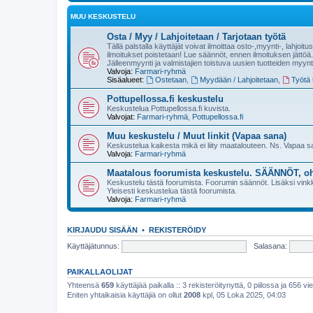
MUU KESKUSTELU
Osta / Myy / Lahjoitetaan / Tarjotaan työtä
Tällä palstalla käyttäjät voivat ilmoittaa osto-,myynti-, lahjoit
ilmoitukset poistetaan! Lue säännöt, ennen ilmoituksen jättöä.
Jälleenmyynti ja valmistajien toistuva uusien tuotteiden myynt
Valvoja:
Farmari-ryhmä
Sisäalueet:
Ostetaan
,
Myydään / Lahjoitetaan
,
Työtä t
Pottupellossa.fi keskustelu
Keskustelua Pottupellossa.fi kuvista.
Valvojat:
Farmari-ryhmä
,
Pottupellossa.fi
Muu keskustelu / Muut linkit (Vapaa sana)
Keskustelua kaikesta mikä ei liity maatalouteen. Ns. Vapaa 
Valvoja:
Farmari-ryhmä
Maatalous foorumista keskustelu. SÄÄNNÖT, oh
Keskustelu tästä foorumista. Foorumin säännöt. Lisäksi vinkke
Yleisesti keskustelua tästä foorumista.
Valvoja:
Farmari-ryhmä
KIRJAUDU SISÄÄN
•
REKISTERÖIDY
Käyttäjätunnus:
Salasana:
PAIKALLAOLIJAT
Yhteensä
659
käyttäjää paikalla :: 3 rekisteröitynyttä, 0 piilossa ja 656 vie
Eniten yhtaikaisia käyttäjiä on ollut
2008
kpl, 05 Loka 2025, 04:03