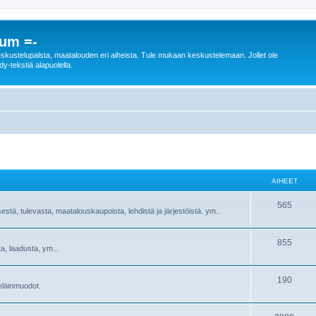
rum =-
n keskustelupalsta, maatalouden eri aiheista. Tule mukaan keskustelemaan. Jollet ole
dy-tekstiä alapuolella.
AIHEET
565
sestä, tulevasta, maatalouskaupoista, lehdistä ja järjestöistä. ym..
855
ta, laadusta, ym...
190
ieläinmuodot.