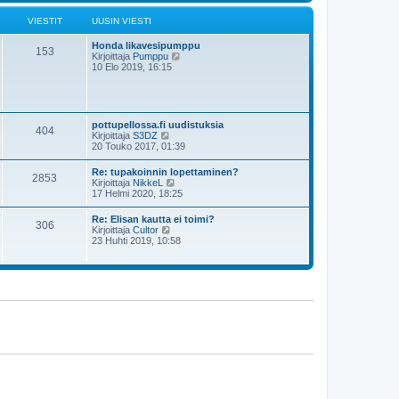
s
i
t
i
ä
VIESTIT
UUSIN VIESTI
n
u
v
u
i
Honda likavesipumppu
s
153
e
N
Kirjoittaja
Pumppu
i
s
ä
10 Elo 2019, 16:15
n
t
y
v
i
t
i
ä
e
u
s
u
t
pottupellossa.fi uudistuksia
404
s
i
N
Kirjoittaja
S3DZ
i
ä
20 Touko 2017, 01:39
n
y
v
t
Re: tupakoinnin lopettaminen?
i
2853
ä
N
Kirjoittaja
NikkeL
e
u
ä
17 Helmi 2020, 18:25
s
u
y
t
s
t
i
Re: Elisan kautta ei toimi?
i
306
ä
N
Kirjoittaja
Cultor
n
u
ä
23 Huhti 2019, 10:58
v
u
y
i
s
t
e
i
ä
s
n
u
t
v
u
i
i
s
e
i
s
n
t
v
i
i
e
s
t
i