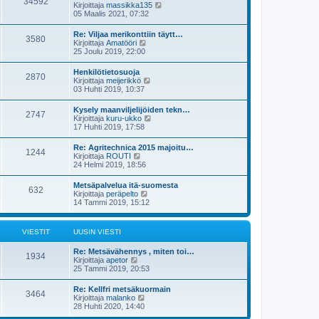
34592
ä
s
N
Kirjoittaja
massikka135
n
u
t
ä
05 Maalis 2021, 07:32
v
u
i
y
i
s
t
e
Re: Viljaa merikonttiin täytt…
i
3580
ä
s
N
Kirjoittaja
Amatööri
n
u
t
ä
25 Joulu 2019, 22:00
v
u
i
y
i
s
t
e
Henkilötietosuoja
i
2870
ä
s
N
Kirjoittaja
meijerikkö
n
u
t
ä
03 Huhti 2019, 10:37
v
u
i
y
i
s
t
e
Kysely maanviljelijöiden tekn…
i
2747
ä
s
N
Kirjoittaja
kuru-ukko
n
u
t
ä
17 Huhti 2019, 17:58
v
u
i
y
i
s
t
e
Re: Agritechnica 2015 majoitu…
i
1244
ä
s
N
Kirjoittaja
ROUTI
n
u
t
ä
24 Helmi 2019, 18:56
v
u
i
y
i
s
t
e
Metsäpalvelua itä-suomesta
i
632
ä
s
N
Kirjoittaja
peräpelto
n
u
t
ä
14 Tammi 2019, 15:12
v
u
i
y
i
s
t
e
i
ä
s
VIESTIT
UUSIN VIESTI
n
u
t
v
u
i
i
Re: Metsävähennys , miten toi…
s
1934
e
N
Kirjoittaja
apetor
i
s
ä
25 Tammi 2019, 20:53
n
t
y
v
i
t
i
Re: Kellfri metsäkuormain
3464
ä
e
N
Kirjoittaja
malanko
u
s
ä
28 Huhti 2020, 14:40
u
t
y