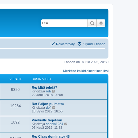
Etsi
Tarkennettu haku
Rekisteröidy
Kirjaudu sisään
Tänään on 07 Elo 2026, 20:50
Merkitse kaikki alueet luetuiksi
VIESTIT
UUSIN VIESTI
Re: Mitä tehdä?
9320
N
Kirjoittaja
rölli
ä
22 Joulu 2018, 20:08
y
t
Re: Paljon puimatta
19264
ä
N
Kirjoittaja
dbfi
u
ä
18 Syys 2019, 16:55
u
y
s
t
Vuokralle tarjotaan
i
1892
ä
N
Kirjoittaja
scania1234
n
u
ä
06 Kesä 2019, 11:33
v
u
y
i
s
t
e
Re: Claas dominator 48
i