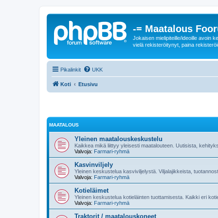
-= Maatalous Foo
Jokaisen mielipiteille/ideoille avoi
vielä rekisteröitynyt, paina rekisteröi
Pikalinkit
UKK
Koti
Etusivu
MAATALOUS
Yleinen maatalouskeskustelu
Kaikkea mikä liittyy yleisesti maatalouteen. Uutisista, kehityk
Valvoja:
Farmari-ryhmä
Kasvinviljely
Yleinen keskustelua kasviviljelystä. Viljalajikkeista, tuotannos
Valvoja:
Farmari-ryhmä
Kotieläimet
Yleinen keskustelua kotieläinten tuottamisesta. Kaikki eri kot
Valvoja:
Farmari-ryhmä
Traktorit / maatalouskoneet