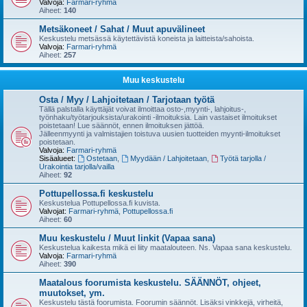
Valvoja:
Farmari-ryhmä
Aiheet:
140
Metsäkoneet / Sahat / Muut apuvälineet
Keskustelu metsässä käytettävistä koneista ja laitteista/sahoista.
Valvoja:
Farmari-ryhmä
Aiheet:
257
Muu keskustelu
Osta / Myy / Lahjoitetaan / Tarjotaan työtä
Tällä palstalla käyttäjät voivat ilmoittaa osto-,myynti-, lahjoitus-,
työnhaku/työtarjouksista/urakointi -ilmoituksia. Lain vastaiset ilmoitukset
poistetaan! Lue säännöt, ennen ilmoituksen jättöä.
Jälleenmyynti ja valmistajien toistuva uusien tuotteiden myynti-ilmoitukset
poistetaan.
Valvoja:
Farmari-ryhmä
Sisäalueet:
Ostetaan
,
Myydään / Lahjoitetaan
,
Työtä tarjolla /
Urakointia tarjolla/vailla
Aiheet:
92
Pottupellossa.fi keskustelu
Keskustelua Pottupellossa.fi kuvista.
Valvojat:
Farmari-ryhmä
,
Pottupellossa.fi
Aiheet:
60
Muu keskustelu / Muut linkit (Vapaa sana)
Keskustelua kaikesta mikä ei liity maatalouteen. Ns. Vapaa sana keskustelu.
Valvoja:
Farmari-ryhmä
Aiheet:
390
Maatalous foorumista keskustelu. SÄÄNNÖT, ohjeet,
muutokset, ym.
Keskustelu tästä foorumista. Foorumin säännöt. Lisäksi vinkkejä, virheitä,