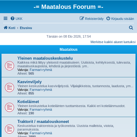
-= Maatalous Foorum =-
UKK
Rekisteröidy
Kirjaudu sisään
E
Koti
Etusivu
t
Tänään on 08 Elo 2026, 17:54
Merkitse kaikki alueet luetuiksi
s
Maatalous
i
Yleinen maatalouskeskustelu
Kaikkea mikä liittyy yleisesti maatalouteen. Uutisista, kehityksestä, tulevasta,
maatalouskaupoista, lehdistä ja järjestöistä. ym..
Valvoja:
Farmari-ryhmä
Aiheet:
565
Kasvinviljely
Yleinen keskustelua kasviviljelystä. Viljalajikkeista, tuotannosta, laadusta, ym...
Valvoja:
Farmari-ryhmä
Aiheet:
855
Kotieläimet
Yleinen keskustelua kotieläinten tuottamisesta. Kaikki eri kotieläinmuodot.
Valvoja:
Farmari-ryhmä
Aiheet:
190
Traktorit / maatalouskoneet
Keskustelua traktoreista ja työkoneista. Uusista malleista, vioista,
parannuksista.
Valvoja:
Farmari-ryhmä
Aiheet:
2880