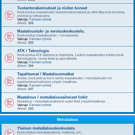
Tuotantorakennukset ja niiden koneet
Keskustelua maatalouden tuotantorakennukista ja niihin liittyvistä koneista,
asioista ja ratkaisuista.
Valvoja:
Farmari-ryhmä
Aiheet:
326
Maataloustuki- ja verotuskeskustelu.
Keskustelua maataloustuki- / veroasioista.
Valvoja:
Farmari-ryhmä
Aiheet:
250
ATK / Teknologia
Keskustelua ATK laitteista ja ohjelmista. Lisäksi maatalouden kehittyvästä
teknologiasta. Uusia idoita ja apuvälineitä.
Valvoja:
Farmari-ryhmä
Aiheet:
194
Tapahtumat / Maatalousmatkat
Ilmoita, keskutele ja kerro tarina maatalouden / metsätalouden eri
tapahtumista/matkoista ympäri maailmaa.
Valvoja:
Farmari-ryhmä
Aiheet:
247
Maatalous / metsätalousaiheiset linkit
Maatalous / metsätalousaiheiset uudet linkit ympärimaailmaa.
Valvoja:
Farmari-ryhmä
Aiheet:
160
Metsätalous
Yleinen metsätalouskeskustelu
Keskustelua metsätaloudesta, hoidosta, ym...