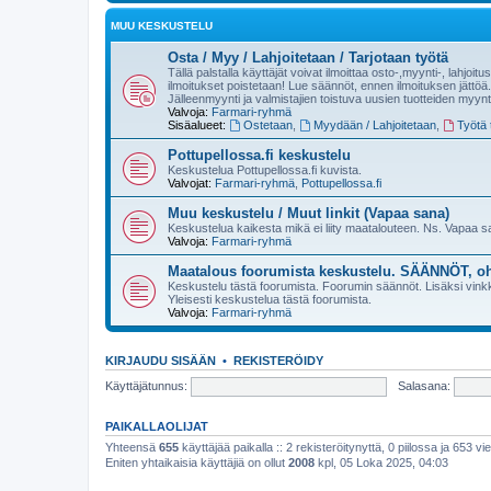
MUU KESKUSTELU
Osta / Myy / Lahjoitetaan / Tarjotaan työtä
Tällä palstalla käyttäjät voivat ilmoittaa osto-,myynti-, lahjoit
ilmoitukset poistetaan! Lue säännöt, ennen ilmoituksen jättöä.
Jälleenmyynti ja valmistajien toistuva uusien tuotteiden myynt
Valvoja:
Farmari-ryhmä
Sisäalueet:
Ostetaan
,
Myydään / Lahjoitetaan
,
Työtä t
Pottupellossa.fi keskustelu
Keskustelua Pottupellossa.fi kuvista.
Valvojat:
Farmari-ryhmä
,
Pottupellossa.fi
Muu keskustelu / Muut linkit (Vapaa sana)
Keskustelua kaikesta mikä ei liity maatalouteen. Ns. Vapaa 
Valvoja:
Farmari-ryhmä
Maatalous foorumista keskustelu. SÄÄNNÖT, oh
Keskustelu tästä foorumista. Foorumin säännöt. Lisäksi vinkke
Yleisesti keskustelua tästä foorumista.
Valvoja:
Farmari-ryhmä
KIRJAUDU SISÄÄN
•
REKISTERÖIDY
Käyttäjätunnus:
Salasana:
PAIKALLAOLIJAT
Yhteensä
655
käyttäjää paikalla :: 2 rekisteröitynyttä, 0 piilossa ja 653 vie
Eniten yhtaikaisia käyttäjiä on ollut
2008
kpl, 05 Loka 2025, 04:03