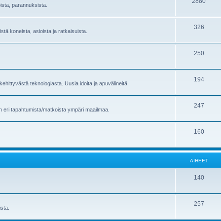
2880
oista, parannuksista.
326
stä koneista, asioista ja ratkaisuista.
250
194
ehittyvästä teknologiasta. Uusia idoita ja apuvälineitä.
247
en eri tapahtumista/matkoista ympäri maailmaa.
160
AIHEET
140
257
sta.