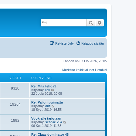
Etsi
Tarkennettu haku
Rekisteröidy
Kirjaudu sisään
Tänään on 07 Elo 2026, 23:05
Merkitse kaikki alueet luetuiksi
VIESTIT
UUSIN VIESTI
Re: Mitä tehdä?
9320
N
Kirjoittaja
rölli
ä
22 Joulu 2018, 20:08
y
t
Re: Paljon puimatta
19264
ä
N
Kirjoittaja
dbfi
u
ä
18 Syys 2019, 16:55
u
y
s
t
Vuokralle tarjotaan
i
1892
ä
N
Kirjoittaja
scania1234
n
u
ä
06 Kesä 2019, 11:33
v
u
y
i
s
t
e
Re: Claas dominator 48
i