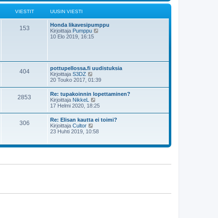
s
i
t
i
ä
VIESTIT
UUSIN VIESTI
n
u
v
u
i
Honda likavesipumppu
s
153
e
N
Kirjoittaja
Pumppu
i
s
ä
10 Elo 2019, 16:15
n
t
y
v
i
t
i
ä
e
u
s
u
t
pottupellossa.fi uudistuksia
404
s
i
N
Kirjoittaja
S3DZ
i
ä
20 Touko 2017, 01:39
n
y
v
t
Re: tupakoinnin lopettaminen?
i
2853
ä
N
Kirjoittaja
NikkeL
e
u
ä
17 Helmi 2020, 18:25
s
u
y
t
s
t
i
Re: Elisan kautta ei toimi?
i
306
ä
N
Kirjoittaja
Cultor
n
u
ä
23 Huhti 2019, 10:58
v
u
y
i
s
t
e
i
ä
s
n
u
t
v
u
i
i
s
e
i
s
n
t
v
i
i
e
s
t
i