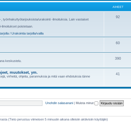
AIHEET
92
us-, työnhaku/työtarjouksista/urakointi -ilmoituksia. Lain vastaiset
i-ilmoitukset poistetaan.
arjolla / Urakointia tarjolla/vailla
60
390
sana keskustelu.
jeet, muutokset, ym.
41
jä, virheitä, ohjeita, parannuksia ja mitä vaan ehdotuksia tänne
Unohdin salasanani
|
Muista minut
rasta (Tieto perustuu viimeisen 5 minuutin aikana olleisiin aktiivisiin käyttäjiin)