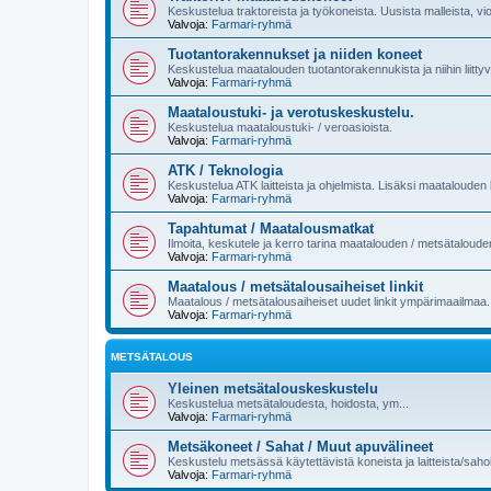
Keskustelua traktoreista ja työkoneista. Uusista malleista, vi
Valvoja:
Farmari-ryhmä
Tuotantorakennukset ja niiden koneet
Keskustelua maatalouden tuotantorakennukista ja niihin liittyvi
Valvoja:
Farmari-ryhmä
Maataloustuki- ja verotuskeskustelu.
Keskustelua maataloustuki- / veroasioista.
Valvoja:
Farmari-ryhmä
ATK / Teknologia
Keskustelua ATK laitteista ja ohjelmista. Lisäksi maatalouden k
Valvoja:
Farmari-ryhmä
Tapahtumat / Maatalousmatkat
Ilmoita, keskutele ja kerro tarina maatalouden / metsätaloud
Valvoja:
Farmari-ryhmä
Maatalous / metsätalousaiheiset linkit
Maatalous / metsätalousaiheiset uudet linkit ympärimaailmaa.
Valvoja:
Farmari-ryhmä
METSÄTALOUS
Yleinen metsätalouskeskustelu
Keskustelua metsätaloudesta, hoidosta, ym...
Valvoja:
Farmari-ryhmä
Metsäkoneet / Sahat / Muut apuvälineet
Keskustelu metsässä käytettävistä koneista ja laitteista/sahoi
Valvoja:
Farmari-ryhmä