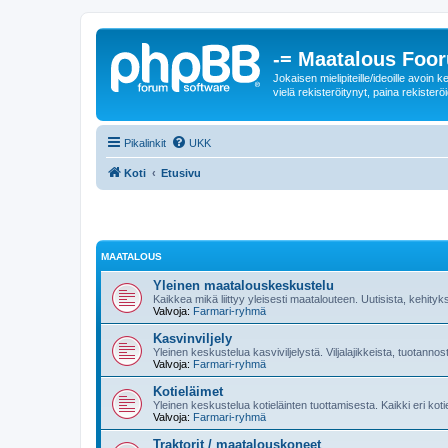
-= Maatalous Foo
Jokaisen mielipiteille/ideoille avoi
vielä rekisteröitynyt, paina rekisteröi
Pikalinkit
UKK
Koti
Etusivu
MAATALOUS
Yleinen maatalouskeskustelu
Kaikkea mikä liittyy yleisesti maatalouteen. Uutisista, kehityk
Valvoja:
Farmari-ryhmä
Kasvinviljely
Yleinen keskustelua kasviviljelystä. Viljalajikkeista, tuotannos
Valvoja:
Farmari-ryhmä
Kotieläimet
Yleinen keskustelua kotieläinten tuottamisesta. Kaikki eri kot
Valvoja:
Farmari-ryhmä
Traktorit / maatalouskoneet