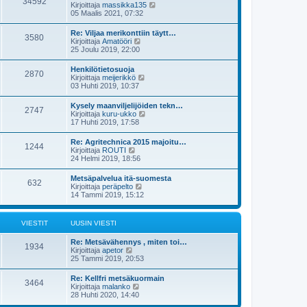
34592
ä
s
N
Kirjoittaja
massikka135
n
u
t
ä
05 Maalis 2021, 07:32
v
u
i
y
i
s
t
e
Re: Viljaa merikonttiin täytt…
i
3580
ä
s
N
Kirjoittaja
Amatööri
n
u
t
ä
25 Joulu 2019, 22:00
v
u
i
y
i
s
t
e
Henkilötietosuoja
i
2870
ä
s
N
Kirjoittaja
meijerikkö
n
u
t
ä
03 Huhti 2019, 10:37
v
u
i
y
i
s
t
e
Kysely maanviljelijöiden tekn…
i
2747
ä
s
N
Kirjoittaja
kuru-ukko
n
u
t
ä
17 Huhti 2019, 17:58
v
u
i
y
i
s
t
e
Re: Agritechnica 2015 majoitu…
i
1244
ä
s
N
Kirjoittaja
ROUTI
n
u
t
ä
24 Helmi 2019, 18:56
v
u
i
y
i
s
t
e
Metsäpalvelua itä-suomesta
i
632
ä
s
N
Kirjoittaja
peräpelto
n
u
t
ä
14 Tammi 2019, 15:12
v
u
i
y
i
s
t
e
i
ä
s
VIESTIT
UUSIN VIESTI
n
u
t
v
u
i
i
Re: Metsävähennys , miten toi…
s
1934
e
N
Kirjoittaja
apetor
i
s
ä
25 Tammi 2019, 20:53
n
t
y
v
i
t
i
Re: Kellfri metsäkuormain
3464
ä
e
N
Kirjoittaja
malanko
u
s
ä
28 Huhti 2020, 14:40
u
t
y