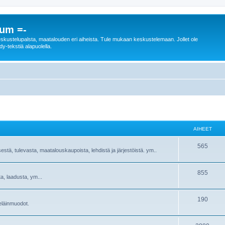
rum =-
n keskustelupalsta, maatalouden eri aiheista. Tule mukaan keskustelemaan. Jollet ole
dy-tekstiä alapuolella.
AIHEET
565
sestä, tulevasta, maatalouskaupoista, lehdistä ja järjestöistä. ym..
855
ta, laadusta, ym...
190
ieläinmuodot.