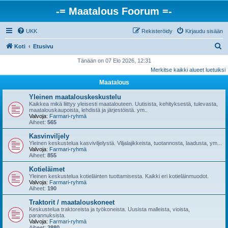
-= Maatalous Foorum =-
UKK
Rekisteröidy
Kirjaudu sisään
E
Koti
Etusivu
t
Tänään on 07 Elo 2026, 12:31
Merkitse kaikki alueet luetuiksi
s
Maatalous
i
Yleinen maatalouskeskustelu
Kaikkea mikä liittyy yleisesti maatalouteen. Uutisista, kehityksestä, tulevasta,
maatalouskaupoista, lehdistä ja järjestöistä. ym..
Valvoja:
Farmari-ryhmä
Aiheet:
565
Kasvinviljely
Yleinen keskustelua kasviviljelystä. Viljalajikkeista, tuotannosta, laadusta, ym...
Valvoja:
Farmari-ryhmä
Aiheet:
855
Kotieläimet
Yleinen keskustelua kotieläinten tuottamisesta. Kaikki eri kotieläinmuodot.
Valvoja:
Farmari-ryhmä
Aiheet:
190
Traktorit / maatalouskoneet
Keskustelua traktoreista ja työkoneista. Uusista malleista, vioista,
parannuksista.
Valvoja:
Farmari-ryhmä
Aiheet:
2880