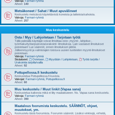
Valvoja:
Farmari-ryhmä
Aiheet:
140
Metsäkoneet / Sahat / Muut apuvälineet
Keskustelu metsässä käytettävistä koneista ja laitteista/sahoista.
Valvoja:
Farmari-ryhmä
Aiheet:
257
Muu keskustelu
Osta / Myy / Lahjoitetaan / Tarjotaan työtä
Tällä palstalla käyttäjät voivat ilmoittaa osto-,myynti-, lahjoitus-,
työnhaku/työtarjouksista/urakointi -ilmoituksia. Lain vastaiset ilmoitukset
poistetaan! Lue säännöt, ennen ilmoituksen jättöä.
Jälleenmyynti ja valmistajien toistuva uusien tuotteiden myynti-ilmoitukset
poistetaan.
Valvoja:
Farmari-ryhmä
Sisäalueet:
Ostetaan
,
Myydään / Lahjoitetaan
,
Työtä tarjolla /
Urakointia tarjolla/vailla
Aiheet:
92
Pottupellossa.fi keskustelu
Keskustelua Pottupellossa.fi kuvista.
Valvojat:
Farmari-ryhmä
,
Pottupellossa.fi
Aiheet:
60
Muu keskustelu / Muut linkit (Vapaa sana)
Keskustelua kaikesta mikä ei liity maatalouteen. Ns. Vapaa sana keskustelu.
Valvoja:
Farmari-ryhmä
Aiheet:
390
Maatalous foorumista keskustelu. SÄÄNNÖT, ohjeet,
muutokset, ym.
Keskustelu tästä foorumista. Foorumin säännöt. Lisäksi vinkkejä, virheitä,