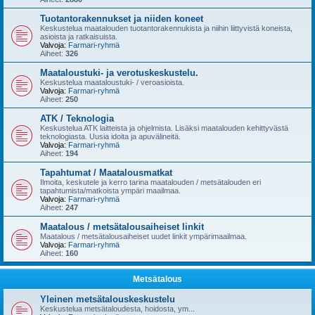
Tuotantorakennukset ja niiden koneet
Keskustelua maatalouden tuotantorakennukista ja niihin liittyvistä koneista,
asioista ja ratkaisuista.
Valvoja:
Farmari-ryhmä
Aiheet:
326
Maataloustuki- ja verotuskeskustelu.
Keskustelua maataloustuki- / veroasioista.
Valvoja:
Farmari-ryhmä
Aiheet:
250
ATK / Teknologia
Keskustelua ATK laitteista ja ohjelmista. Lisäksi maatalouden kehittyvästä
teknologiasta. Uusia idoita ja apuvälineitä.
Valvoja:
Farmari-ryhmä
Aiheet:
194
Tapahtumat / Maatalousmatkat
Ilmoita, keskutele ja kerro tarina maatalouden / metsätalouden eri
tapahtumista/matkoista ympäri maailmaa.
Valvoja:
Farmari-ryhmä
Aiheet:
247
Maatalous / metsätalousaiheiset linkit
Maatalous / metsätalousaiheiset uudet linkit ympärimaailmaa.
Valvoja:
Farmari-ryhmä
Aiheet:
160
Metsätalous
Yleinen metsätalouskeskustelu
Keskustelua metsätaloudesta, hoidosta, ym...