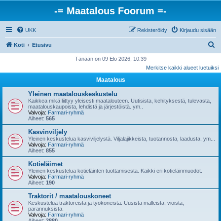
-= Maatalous Foorum =-
UKK
Rekisteröidy
Kirjaudu sisään
E
Koti
Etusivu
t
Tänään on 09 Elo 2026, 10:39
Merkitse kaikki alueet luetuiksi
s
Maatalous
i
Yleinen maatalouskeskustelu
Kaikkea mikä liittyy yleisesti maatalouteen. Uutisista, kehityksestä, tulevasta,
maatalouskaupoista, lehdistä ja järjestöistä. ym..
Valvoja:
Farmari-ryhmä
Aiheet:
565
Kasvinviljely
Yleinen keskustelua kasviviljelystä. Viljalajikkeista, tuotannosta, laadusta, ym...
Valvoja:
Farmari-ryhmä
Aiheet:
855
Kotieläimet
Yleinen keskustelua kotieläinten tuottamisesta. Kaikki eri kotieläinmuodot.
Valvoja:
Farmari-ryhmä
Aiheet:
190
Traktorit / maatalouskoneet
Keskustelua traktoreista ja työkoneista. Uusista malleista, vioista,
parannuksista.
Valvoja:
Farmari-ryhmä
Aiheet:
2880