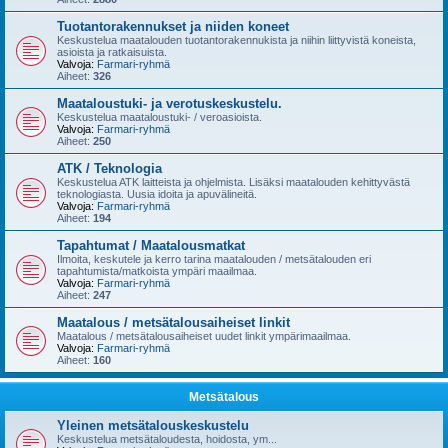
Tuotantorakennukset ja niiden koneet
Keskustelua maatalouden tuotantorakennukista ja niihin liittyvistä koneista,
asioista ja ratkaisuista.
Valvoja:
Farmari-ryhmä
Aiheet:
326
Maataloustuki- ja verotuskeskustelu.
Keskustelua maataloustuki- / veroasioista.
Valvoja:
Farmari-ryhmä
Aiheet:
250
ATK / Teknologia
Keskustelua ATK laitteista ja ohjelmista. Lisäksi maatalouden kehittyvästä
teknologiasta. Uusia idoita ja apuvälineitä.
Valvoja:
Farmari-ryhmä
Aiheet:
194
Tapahtumat / Maatalousmatkat
Ilmoita, keskutele ja kerro tarina maatalouden / metsätalouden eri
tapahtumista/matkoista ympäri maailmaa.
Valvoja:
Farmari-ryhmä
Aiheet:
247
Maatalous / metsätalousaiheiset linkit
Maatalous / metsätalousaiheiset uudet linkit ympärimaailmaa.
Valvoja:
Farmari-ryhmä
Aiheet:
160
Metsätalous
Yleinen metsätalouskeskustelu
Keskustelua metsätaloudesta, hoidosta, ym...