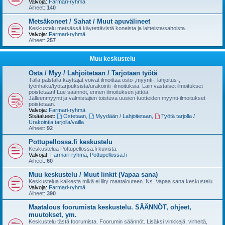
Valvoja:
Farmari-ryhmä
Aiheet:
140
Metsäkoneet / Sahat / Muut apuvälineet
Keskustelu metsässä käytettävistä koneista ja laitteista/sahoista.
Valvoja:
Farmari-ryhmä
Aiheet:
257
Muu keskustelu
Osta / Myy / Lahjoitetaan / Tarjotaan työtä
Tällä palstalla käyttäjät voivat ilmoittaa osto-,myynti-, lahjoitus-,
työnhaku/työtarjouksista/urakointi -ilmoituksia. Lain vastaiset ilmoitukset
poistetaan! Lue säännöt, ennen ilmoituksen jättöä.
Jälleenmyynti ja valmistajien toistuva uusien tuotteiden myynti-ilmoitukset
poistetaan.
Valvoja:
Farmari-ryhmä
Sisäalueet:
Ostetaan
,
Myydään / Lahjoitetaan
,
Työtä tarjolla /
Urakointia tarjolla/vailla
Aiheet:
92
Pottupellossa.fi keskustelu
Keskustelua Pottupellossa.fi kuvista.
Valvojat:
Farmari-ryhmä
,
Pottupellossa.fi
Aiheet:
60
Muu keskustelu / Muut linkit (Vapaa sana)
Keskustelua kaikesta mikä ei liity maatalouteen. Ns. Vapaa sana keskustelu.
Valvoja:
Farmari-ryhmä
Aiheet:
390
Maatalous foorumista keskustelu. SÄÄNNÖT, ohjeet,
muutokset, ym.
Keskustelu tästä foorumista. Foorumin säännöt. Lisäksi vinkkejä, virheitä,