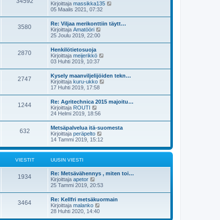
34592
ä
s
N
Kirjoittaja
massikka135
n
u
t
ä
05 Maalis 2021, 07:32
v
u
i
y
i
s
t
e
Re: Viljaa merikonttiin täytt…
i
3580
ä
s
N
Kirjoittaja
Amatööri
n
u
t
ä
25 Joulu 2019, 22:00
v
u
i
y
i
s
t
e
Henkilötietosuoja
i
2870
ä
s
N
Kirjoittaja
meijerikkö
n
u
t
ä
03 Huhti 2019, 10:37
v
u
i
y
i
s
t
e
Kysely maanviljelijöiden tekn…
i
2747
ä
s
N
Kirjoittaja
kuru-ukko
n
u
t
ä
17 Huhti 2019, 17:58
v
u
i
y
i
s
t
e
Re: Agritechnica 2015 majoitu…
i
1244
ä
s
N
Kirjoittaja
ROUTI
n
u
t
ä
24 Helmi 2019, 18:56
v
u
i
y
i
s
t
e
Metsäpalvelua itä-suomesta
i
632
ä
s
N
Kirjoittaja
peräpelto
n
u
t
ä
14 Tammi 2019, 15:12
v
u
i
y
i
s
t
e
i
ä
s
VIESTIT
UUSIN VIESTI
n
u
t
v
u
i
i
Re: Metsävähennys , miten toi…
s
1934
e
N
Kirjoittaja
apetor
i
s
ä
25 Tammi 2019, 20:53
n
t
y
v
i
t
i
Re: Kellfri metsäkuormain
3464
ä
e
N
Kirjoittaja
malanko
u
s
ä
28 Huhti 2020, 14:40
u
t
y