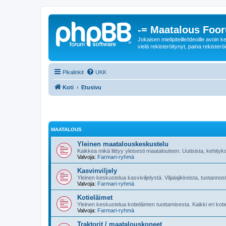
-= Maatalous Foo
Jokaisen mielipiteille/ideoille avoi
vielä rekisteröitynyt, paina rekisteröi
Pikalinkit
UKK
Koti
Etusivu
MAATALOUS
Yleinen maatalouskeskustelu
Kaikkea mikä liittyy yleisesti maatalouteen. Uutisista, kehityk
Valvoja:
Farmari-ryhmä
Kasvinviljely
Yleinen keskustelua kasviviljelystä. Viljalajikkeista, tuotannos
Valvoja:
Farmari-ryhmä
Kotieläimet
Yleinen keskustelua kotieläinten tuottamisesta. Kaikki eri kot
Valvoja:
Farmari-ryhmä
Traktorit / maatalouskoneet