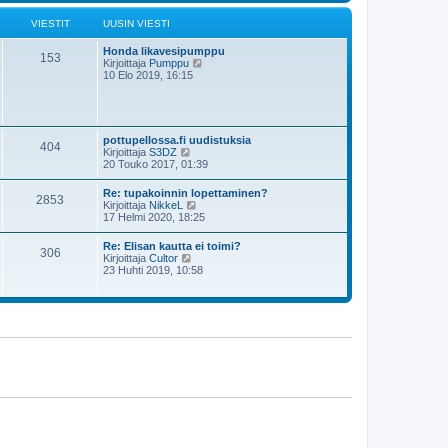
s
i
t
i
ä
VIESTIT
UUSIN VIESTI
n
u
v
u
i
Honda likavesipumppu
s
153
e
N
Kirjoittaja
Pumppu
i
s
ä
10 Elo 2019, 16:15
n
t
y
v
i
t
i
ä
e
u
s
u
t
pottupellossa.fi uudistuksia
404
s
i
N
Kirjoittaja
S3DZ
i
ä
20 Touko 2017, 01:39
n
y
v
t
Re: tupakoinnin lopettaminen?
i
2853
ä
N
Kirjoittaja
NikkeL
e
u
ä
17 Helmi 2020, 18:25
s
u
y
t
s
t
i
Re: Elisan kautta ei toimi?
i
306
ä
N
Kirjoittaja
Cultor
n
u
ä
23 Huhti 2019, 10:58
v
u
y
i
s
t
e
i
ä
s
n
u
t
v
u
i
i
s
e
i
s
n
t
v
i
i
e
s
t
i