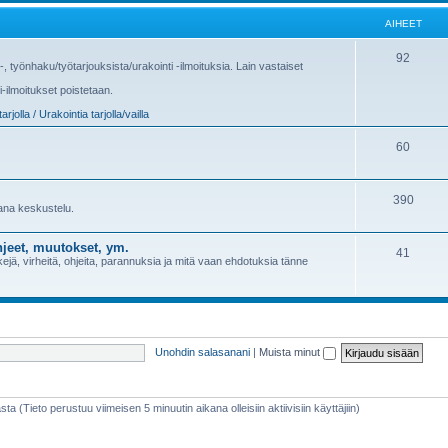
AIHEET
92
us-, työnhaku/työtarjouksista/urakointi -ilmoituksia. Lain vastaiset
i-ilmoitukset poistetaan.
arjolla / Urakointia tarjolla/vailla
60
390
sana keskustelu.
jeet, muutokset, ym.
41
jä, virheitä, ohjeita, parannuksia ja mitä vaan ehdotuksia tänne
Unohdin salasanani
|
Muista minut
sta (Tieto perustuu viimeisen 5 minuutin aikana olleisiin aktiivisiin käyttäjiin)