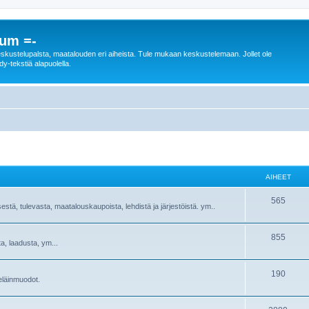
rum =-
n keskustelupalsta, maatalouden eri aiheista. Tule mukaan keskustelemaan. Jollet ole
dy-tekstiä alapuolella.
AIHEET
565
sestä, tulevasta, maatalouskaupoista, lehdistä ja järjestöistä. ym..
855
ta, laadusta, ym...
190
ieläinmuodot.