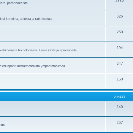
2880
oista, parannuksista.
326
stä koneista, asioista ja ratkaisuista.
250
194
ehittyvästä teknologiasta. Uusia idoita ja apuvälineitä.
247
en eri tapahtumista/matkoista ympäri maailmaa.
160
AIHEET
140
257
sta.