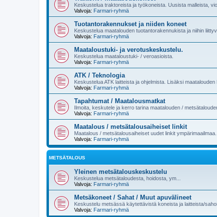
Keskustelua traktoreista ja työkoneista. Uusista malleista, vi
Valvoja:
Farmari-ryhmä
Tuotantorakennukset ja niiden koneet
Keskustelua maatalouden tuotantorakennukista ja niihin liittyvi
Valvoja:
Farmari-ryhmä
Maataloustuki- ja verotuskeskustelu.
Keskustelua maataloustuki- / veroasioista.
Valvoja:
Farmari-ryhmä
ATK / Teknologia
Keskustelua ATK laitteista ja ohjelmista. Lisäksi maatalouden k
Valvoja:
Farmari-ryhmä
Tapahtumat / Maatalousmatkat
Ilmoita, keskutele ja kerro tarina maatalouden / metsätaloud
Valvoja:
Farmari-ryhmä
Maatalous / metsätalousaiheiset linkit
Maatalous / metsätalousaiheiset uudet linkit ympärimaailmaa.
Valvoja:
Farmari-ryhmä
METSÄTALOUS
Yleinen metsätalouskeskustelu
Keskustelua metsätaloudesta, hoidosta, ym...
Valvoja:
Farmari-ryhmä
Metsäkoneet / Sahat / Muut apuvälineet
Keskustelu metsässä käytettävistä koneista ja laitteista/sahoi
Valvoja:
Farmari-ryhmä