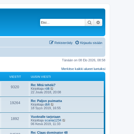
Etsi
Tarkennettu haku
Rekisteröidy
Kirjaudu sisään
Tänään on 08 Elo 2026, 08:58
Merkitse kaikki alueet luetuiksi
VIESTIT
UUSIN VIESTI
Re: Mitä tehdä?
9320
N
Kirjoittaja
rölli
ä
22 Joulu 2018, 20:08
y
t
Re: Paljon puimatta
19264
ä
N
Kirjoittaja
dbfi
u
ä
18 Syys 2019, 16:55
u
y
s
t
Vuokralle tarjotaan
i
1892
ä
N
Kirjoittaja
scania1234
n
u
ä
06 Kesä 2019, 11:33
v
u
y
i
s
t
e
Re: Claas dominator 48
i