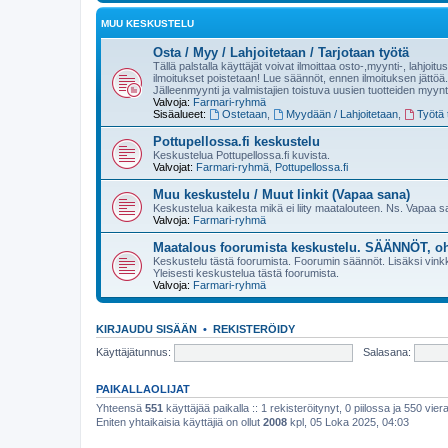
MUU KESKUSTELU
Osta / Myy / Lahjoitetaan / Tarjotaan työtä
Tällä palstalla käyttäjät voivat ilmoittaa osto-,myynti-, lahjoit
ilmoitukset poistetaan! Lue säännöt, ennen ilmoituksen jättöä.
Jälleenmyynti ja valmistajien toistuva uusien tuotteiden myynt
Valvoja:
Farmari-ryhmä
Sisäalueet:
Ostetaan
,
Myydään / Lahjoitetaan
,
Työtä t
Pottupellossa.fi keskustelu
Keskustelua Pottupellossa.fi kuvista.
Valvojat:
Farmari-ryhmä
,
Pottupellossa.fi
Muu keskustelu / Muut linkit (Vapaa sana)
Keskustelua kaikesta mikä ei liity maatalouteen. Ns. Vapaa 
Valvoja:
Farmari-ryhmä
Maatalous foorumista keskustelu. SÄÄNNÖT, oh
Keskustelu tästä foorumista. Foorumin säännöt. Lisäksi vinkke
Yleisesti keskustelua tästä foorumista.
Valvoja:
Farmari-ryhmä
KIRJAUDU SISÄÄN
•
REKISTERÖIDY
Käyttäjätunnus:
Salasana:
PAIKALLAOLIJAT
Yhteensä
551
käyttäjää paikalla :: 1 rekisteröitynyt, 0 piilossa ja 550 viera
Eniten yhtaikaisia käyttäjiä on ollut
2008
kpl, 05 Loka 2025, 04:03