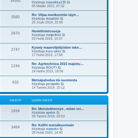
34592
ä
s
N
Kirjoittaja
massikka135
n
u
t
ä
05 Maalis 2021, 07:32
v
u
i
y
i
s
t
e
Re: Viljaa merikonttiin täytt…
i
3580
ä
s
N
Kirjoittaja
Amatööri
n
u
t
ä
25 Joulu 2019, 22:00
v
u
i
y
i
s
t
e
Henkilötietosuoja
i
2870
ä
s
N
Kirjoittaja
meijerikkö
n
u
t
ä
03 Huhti 2019, 10:37
v
u
i
y
i
s
t
e
Kysely maanviljelijöiden tekn…
i
2747
ä
s
N
Kirjoittaja
kuru-ukko
n
u
t
ä
17 Huhti 2019, 17:58
v
u
i
y
i
s
t
e
Re: Agritechnica 2015 majoitu…
i
1244
ä
s
N
Kirjoittaja
ROUTI
n
u
t
ä
24 Helmi 2019, 18:56
v
u
i
y
i
s
t
e
Metsäpalvelua itä-suomesta
i
632
ä
s
N
Kirjoittaja
peräpelto
n
u
t
ä
14 Tammi 2019, 15:12
v
u
i
y
i
s
t
e
i
ä
s
VIESTIT
UUSIN VIESTI
n
u
t
v
u
i
i
Re: Metsävähennys , miten toi…
s
1934
e
N
Kirjoittaja
apetor
i
s
ä
25 Tammi 2019, 20:53
n
t
y
v
i
t
i
Re: Kellfri metsäkuormain
3464
ä
e
N
Kirjoittaja
malanko
u
s
ä
28 Huhti 2020, 14:40
u
t
y