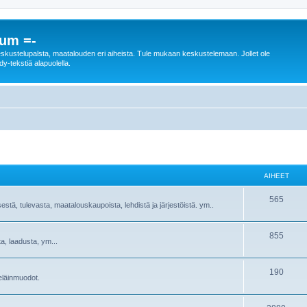
rum =-
n keskustelupalsta, maatalouden eri aiheista. Tule mukaan keskustelemaan. Jollet ole
dy-tekstiä alapuolella.
AIHEET
565
sestä, tulevasta, maatalouskaupoista, lehdistä ja järjestöistä. ym..
855
ta, laadusta, ym...
190
ieläinmuodot.