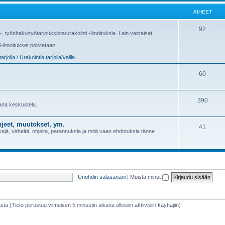
AIHEET
92
us-, työnhaku/työtarjouksista/urakointi -ilmoituksia. Lain vastaiset
i-ilmoitukset poistetaan.
arjolla / Urakointia tarjolla/vailla
60
390
sana keskustelu.
jeet, muutokset, ym.
41
jä, virheitä, ohjeita, parannuksia ja mitä vaan ehdotuksia tänne
Unohdin salasanani
|
Muista minut
sta (Tieto perustuu viimeisen 5 minuutin aikana olleisiin aktiivisiin käyttäjiin)