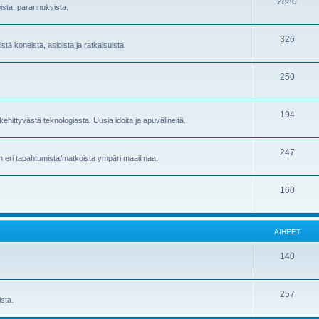
2880
oista, parannuksista.
326
stä koneista, asioista ja ratkaisuista.
250
194
ehittyvästä teknologiasta. Uusia idoita ja apuvälineitä.
247
en eri tapahtumista/matkoista ympäri maailmaa.
160
AIHEET
140
257
sta.