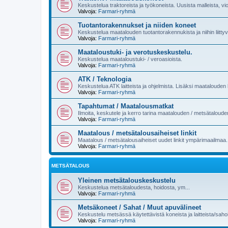
Keskustelua traktoreista ja työkoneista. Uusista malleista, vi
Valvoja:
Farmari-ryhmä
Tuotantorakennukset ja niiden koneet
Keskustelua maatalouden tuotantorakennukista ja niihin liittyvi
Valvoja:
Farmari-ryhmä
Maataloustuki- ja verotuskeskustelu.
Keskustelua maataloustuki- / veroasioista.
Valvoja:
Farmari-ryhmä
ATK / Teknologia
Keskustelua ATK laitteista ja ohjelmista. Lisäksi maatalouden k
Valvoja:
Farmari-ryhmä
Tapahtumat / Maatalousmatkat
Ilmoita, keskutele ja kerro tarina maatalouden / metsätaloud
Valvoja:
Farmari-ryhmä
Maatalous / metsätalousaiheiset linkit
Maatalous / metsätalousaiheiset uudet linkit ympärimaailmaa.
Valvoja:
Farmari-ryhmä
METSÄTALOUS
Yleinen metsätalouskeskustelu
Keskustelua metsätaloudesta, hoidosta, ym...
Valvoja:
Farmari-ryhmä
Metsäkoneet / Sahat / Muut apuvälineet
Keskustelu metsässä käytettävistä koneista ja laitteista/sahoi
Valvoja:
Farmari-ryhmä