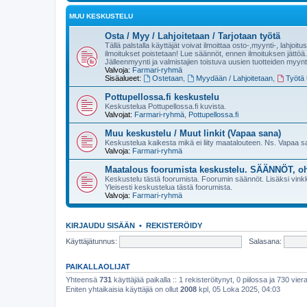
MUU KESKUSTELU
Osta / Myy / Lahjoitetaan / Tarjotaan työtä
Tällä palstalla käyttäjät voivat ilmoittaa osto-,myynti-, lahjoit
ilmoitukset poistetaan! Lue säännöt, ennen ilmoituksen jättöä.
Jälleenmyynti ja valmistajien toistuva uusien tuotteiden myynt
Valvoja:
Farmari-ryhmä
Sisäalueet:
Ostetaan
,
Myydään / Lahjoitetaan
,
Työtä t
Pottupellossa.fi keskustelu
Keskustelua Pottupellossa.fi kuvista.
Valvojat:
Farmari-ryhmä
,
Pottupellossa.fi
Muu keskustelu / Muut linkit (Vapaa sana)
Keskustelua kaikesta mikä ei liity maatalouteen. Ns. Vapaa 
Valvoja:
Farmari-ryhmä
Maatalous foorumista keskustelu. SÄÄNNÖT, oh
Keskustelu tästä foorumista. Foorumin säännöt. Lisäksi vinkke
Yleisesti keskustelua tästä foorumista.
Valvoja:
Farmari-ryhmä
KIRJAUDU SISÄÄN
•
REKISTERÖIDY
Käyttäjätunnus:
Salasana:
PAIKALLAOLIJAT
Yhteensä
731
käyttäjää paikalla :: 1 rekisteröitynyt, 0 piilossa ja 730 viera
Eniten yhtaikaisia käyttäjiä on ollut
2008
kpl, 05 Loka 2025, 04:03