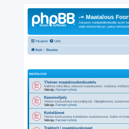
-= Maatalous Foo
Jokaisen mielipiteille/ideoille avoi
vielä rekisteröitynyt, paina rekisteröi
Pikalinkit
UKK
Koti
Etusivu
MAATALOUS
Yleinen maatalouskeskustelu
Kaikkea mikä liittyy yleisesti maatalouteen. Uutisista, kehityk
Valvoja:
Farmari-ryhmä
Kasvinviljely
Yleinen keskustelua kasviviljelystä. Viljalajikkeista, tuotannos
Valvoja:
Farmari-ryhmä
Kotieläimet
Yleinen keskustelua kotieläinten tuottamisesta. Kaikki eri kot
Valvoja:
Farmari-ryhmä
Traktorit / maatalouskoneet