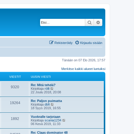
Etsi
Tarkennettu haku
Rekisteröidy
Kirjaudu sisään
Tänään on 07 Elo 2026, 17:57
Merkitse kaikki alueet luetuiksi
VIESTIT
UUSIN VIESTI
Re: Mitä tehdä?
9320
N
Kirjoittaja
rölli
ä
22 Joulu 2018, 20:08
y
t
Re: Paljon puimatta
19264
ä
N
Kirjoittaja
dbfi
u
ä
18 Syys 2019, 16:55
u
y
s
t
Vuokralle tarjotaan
i
1892
ä
N
Kirjoittaja
scania1234
n
u
ä
06 Kesä 2019, 11:33
v
u
y
i
s
t
e
Re: Claas dominator 48
i