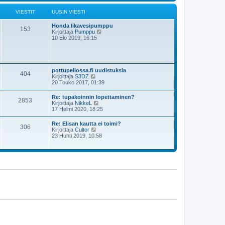
s
i
t
i
ä
VIESTIT
UUSIN VIESTI
n
u
v
u
i
Honda likavesipumppu
s
153
e
N
Kirjoittaja
Pumppu
i
s
ä
10 Elo 2019, 16:15
n
t
y
v
i
t
i
ä
e
u
s
u
t
pottupellossa.fi uudistuksia
404
s
i
N
Kirjoittaja
S3DZ
i
ä
20 Touko 2017, 01:39
n
y
v
t
Re: tupakoinnin lopettaminen?
i
2853
ä
N
Kirjoittaja
NikkeL
e
u
ä
17 Helmi 2020, 18:25
s
u
y
t
s
t
i
Re: Elisan kautta ei toimi?
i
306
ä
N
Kirjoittaja
Cultor
n
u
ä
23 Huhti 2019, 10:58
v
u
y
i
s
t
e
i
ä
s
n
u
t
v
u
i
i
s
e
i
s
n
t
v
i
i
e
s
t
i