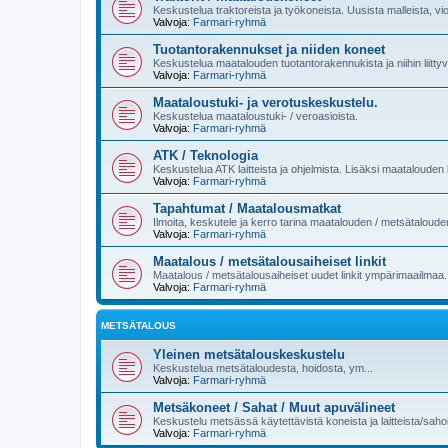
Keskustelua traktoreista ja työkoneista. Uusista malleista, vi
Valvoja:
Farmari-ryhmä
Tuotantorakennukset ja niiden koneet
Keskustelua maatalouden tuotantorakennukista ja niihin liittyvi
Valvoja:
Farmari-ryhmä
Maataloustuki- ja verotuskeskustelu.
Keskustelua maataloustuki- / veroasioista.
Valvoja:
Farmari-ryhmä
ATK / Teknologia
Keskustelua ATK laitteista ja ohjelmista. Lisäksi maatalouden k
Valvoja:
Farmari-ryhmä
Tapahtumat / Maatalousmatkat
Ilmoita, keskutele ja kerro tarina maatalouden / metsätaloud
Valvoja:
Farmari-ryhmä
Maatalous / metsätalousaiheiset linkit
Maatalous / metsätalousaiheiset uudet linkit ympärimaailmaa.
Valvoja:
Farmari-ryhmä
METSÄTALOUS
Yleinen metsätalouskeskustelu
Keskustelua metsätaloudesta, hoidosta, ym...
Valvoja:
Farmari-ryhmä
Metsäkoneet / Sahat / Muut apuvälineet
Keskustelu metsässä käytettävistä koneista ja laitteista/sahoi
Valvoja:
Farmari-ryhmä