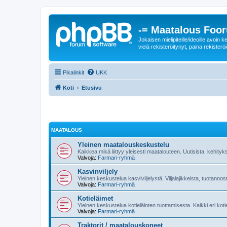
-= Maatalous Foo
Jokaisen mielipiteille/ideoille avoi
vielä rekisteröitynyt, paina rekisteröi
Pikalinkit
UKK
Koti
Etusivu
MAATALOUS
Yleinen maatalouskeskustelu
Kaikkea mikä liittyy yleisesti maatalouteen. Uutisista, kehityk
Valvoja:
Farmari-ryhmä
Kasvinviljely
Yleinen keskustelua kasviviljelystä. Viljalajikkeista, tuotannos
Valvoja:
Farmari-ryhmä
Kotieläimet
Yleinen keskustelua kotieläinten tuottamisesta. Kaikki eri kot
Valvoja:
Farmari-ryhmä
Traktorit / maatalouskoneet