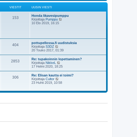
s
i
t
i
ä
VIESTIT
UUSIN VIESTI
n
u
v
u
i
Honda likavesipumppu
s
153
e
N
Kirjoittaja
Pumppu
i
s
ä
10 Elo 2019, 16:15
n
t
y
v
i
t
i
ä
e
u
s
u
t
pottupellossa.fi uudistuksia
404
s
i
N
Kirjoittaja
S3DZ
i
ä
20 Touko 2017, 01:39
n
y
v
t
Re: tupakoinnin lopettaminen?
i
2853
ä
N
Kirjoittaja
NikkeL
e
u
ä
17 Helmi 2020, 18:25
s
u
y
t
s
t
i
Re: Elisan kautta ei toimi?
i
306
ä
N
Kirjoittaja
Cultor
n
u
ä
23 Huhti 2019, 10:58
v
u
y
i
s
t
e
i
ä
s
n
u
t
v
u
i
i
s
e
i
s
n
t
v
i
i
e
s
t
i