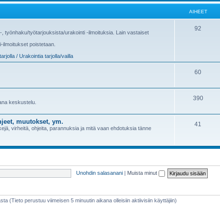
AIHEET
92
us-, työnhaku/työtarjouksista/urakointi -ilmoituksia. Lain vastaiset
i-ilmoitukset poistetaan.
arjolla / Urakointia tarjolla/vailla
60
390
sana keskustelu.
jeet, muutokset, ym.
41
jä, virheitä, ohjeita, parannuksia ja mitä vaan ehdotuksia tänne
Unohdin salasanani
|
Muista minut
sta (Tieto perustuu viimeisen 5 minuutin aikana olleisiin aktiivisiin käyttäjiin)