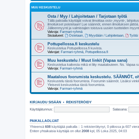
MUU KESKUSTELU
Osta / Myy / Lahjoitetaan / Tarjotaan työtä
Tällä palstalla käyttäjät voivat ilmoittaa osto-,myynti-, lahjoit
ilmoitukset poistetaan! Lue säännöt, ennen ilmoituksen jättöä.
Jälleenmyynti ja valmistajien toistuva uusien tuotteiden myynt
Valvoja:
Farmari-ryhmä
Sisäalueet:
Ostetaan
,
Myydään / Lahjoitetaan
,
Työtä t
Pottupellossa.fi keskustelu
Keskustelua Pottupellossa.fi kuvista.
Valvojat:
Farmari-ryhmä
,
Pottupellossa.fi
Muu keskustelu / Muut linkit (Vapaa sana)
Keskustelua kaikesta mikä ei liity maatalouteen. Ns. Vapaa 
Valvoja:
Farmari-ryhmä
Maatalous foorumista keskustelu. SÄÄNNÖT, oh
Keskustelu tästä foorumista. Foorumin säännöt. Lisäksi vinkke
Yleisesti keskustelua tästä foorumista.
Valvoja:
Farmari-ryhmä
KIRJAUDU SISÄÄN
•
REKISTERÖIDY
Käyttäjätunnus:
Salasana:
PAIKALLAOLIJAT
Yhteensä
608
käyttäjää paikalla :: 1 rekisteröitynyt, 0 piilossa ja 607 viera
Eniten yhtaikaisia käyttäjiä on ollut
2008
kpl, 05 Loka 2025, 04:03