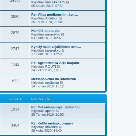
34592
ä
s
N
Kirjoittaja
massikka135
n
u
t
ä
05 Maalis 2021, 07:32
v
u
i
y
i
s
t
e
Re: Viljaa merikonttiin täytt…
i
3580
ä
s
N
Kirjoittaja
Amatööri
n
u
t
ä
25 Joulu 2019, 22:00
v
u
i
y
i
s
t
e
Henkilötietosuoja
i
2870
ä
s
N
Kirjoittaja
meijerikkö
n
u
t
ä
03 Huhti 2019, 10:37
v
u
i
y
i
s
t
e
Kysely maanviljelijöiden tekn…
i
2747
ä
s
N
Kirjoittaja
kuru-ukko
n
u
t
ä
17 Huhti 2019, 17:58
v
u
i
y
i
s
t
e
Re: Agritechnica 2015 majoitu…
i
1244
ä
s
N
Kirjoittaja
ROUTI
n
u
t
ä
24 Helmi 2019, 18:56
v
u
i
y
i
s
t
e
Metsäpalvelua itä-suomesta
i
632
ä
s
N
Kirjoittaja
peräpelto
n
u
t
ä
14 Tammi 2019, 15:12
v
u
i
y
i
s
t
e
i
ä
s
VIESTIT
UUSIN VIESTI
n
u
t
v
u
i
i
Re: Metsävähennys , miten toi…
s
1934
e
N
Kirjoittaja
apetor
i
s
ä
25 Tammi 2019, 20:53
n
t
y
v
i
t
i
Re: Kellfri metsäkuormain
3464
ä
e
N
Kirjoittaja
malanko
u
s
ä
28 Huhti 2020, 14:40
u
t
y