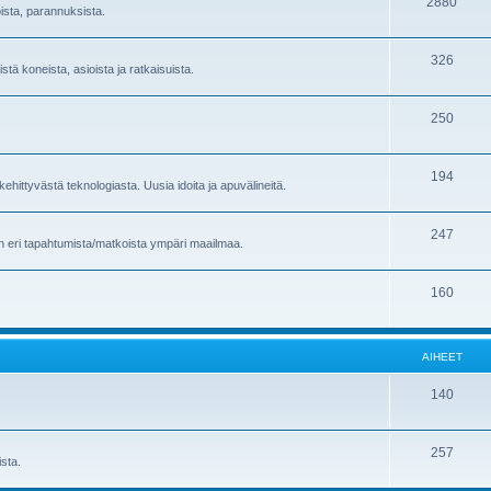
2880
oista, parannuksista.
326
stä koneista, asioista ja ratkaisuista.
250
194
ehittyvästä teknologiasta. Uusia idoita ja apuvälineitä.
247
en eri tapahtumista/matkoista ympäri maailmaa.
160
AIHEET
140
257
sta.