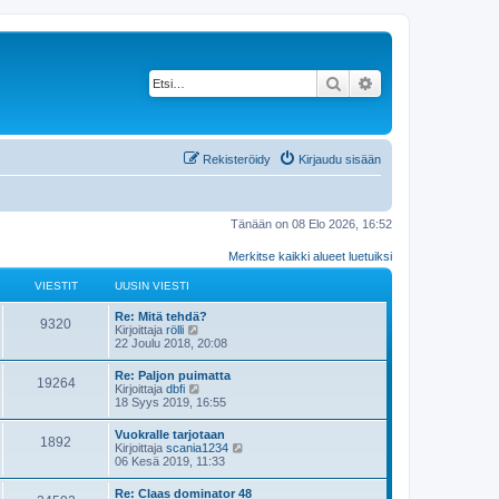
Etsi
Tarkennettu haku
Rekisteröidy
Kirjaudu sisään
Tänään on 08 Elo 2026, 16:52
Merkitse kaikki alueet luetuiksi
VIESTIT
UUSIN VIESTI
Re: Mitä tehdä?
9320
N
Kirjoittaja
rölli
ä
22 Joulu 2018, 20:08
y
t
Re: Paljon puimatta
19264
ä
N
Kirjoittaja
dbfi
u
ä
18 Syys 2019, 16:55
u
y
s
t
Vuokralle tarjotaan
i
1892
ä
N
Kirjoittaja
scania1234
n
u
ä
06 Kesä 2019, 11:33
v
u
y
i
s
t
e
Re: Claas dominator 48
i