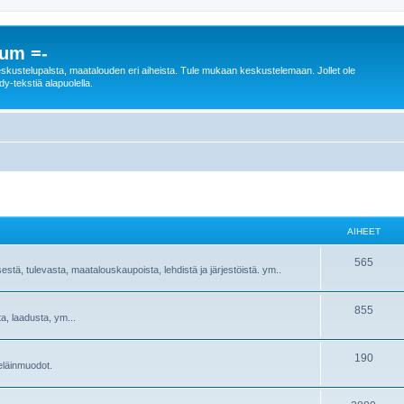
rum =-
n keskustelupalsta, maatalouden eri aiheista. Tule mukaan keskustelemaan. Jollet ole
dy-tekstiä alapuolella.
AIHEET
565
sestä, tulevasta, maatalouskaupoista, lehdistä ja järjestöistä. ym..
855
ta, laadusta, ym...
190
ieläinmuodot.