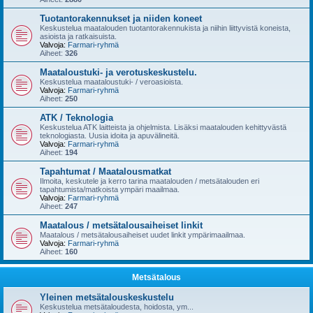
Tuotantorakennukset ja niiden koneet
Keskustelua maatalouden tuotantorakennukista ja niihin liittyvistä koneista,
asioista ja ratkaisuista.
Valvoja:
Farmari-ryhmä
Aiheet:
326
Maataloustuki- ja verotuskeskustelu.
Keskustelua maataloustuki- / veroasioista.
Valvoja:
Farmari-ryhmä
Aiheet:
250
ATK / Teknologia
Keskustelua ATK laitteista ja ohjelmista. Lisäksi maatalouden kehittyvästä
teknologiasta. Uusia idoita ja apuvälineitä.
Valvoja:
Farmari-ryhmä
Aiheet:
194
Tapahtumat / Maatalousmatkat
Ilmoita, keskutele ja kerro tarina maatalouden / metsätalouden eri
tapahtumista/matkoista ympäri maailmaa.
Valvoja:
Farmari-ryhmä
Aiheet:
247
Maatalous / metsätalousaiheiset linkit
Maatalous / metsätalousaiheiset uudet linkit ympärimaailmaa.
Valvoja:
Farmari-ryhmä
Aiheet:
160
Metsätalous
Yleinen metsätalouskeskustelu
Keskustelua metsätaloudesta, hoidosta, ym...