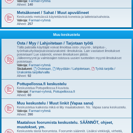
Valvoja:
Farmari-ryhmä
Aiheet:
140
Metsäkoneet / Sahat / Muut apuvälineet
Keskustelu metsässä käytettävistä koneista ja laitteista/sahoista.
Valvoja:
Farmari-ryhmä
Aiheet:
257
Muu keskustelu
Osta / Myy / Lahjoitetaan / Tarjotaan työtä
Tällä palstalla käyttäjät voivat ilmoittaa osto-,myynti-, lahjoitus-,
työnhaku/työtarjouksista/urakointi -ilmoituksia. Lain vastaiset ilmoitukset
poistetaan! Lue säännöt, ennen ilmoituksen jättöä.
Jälleenmyynti ja valmistajien toistuva uusien tuotteiden myynti-ilmoitukset
poistetaan.
Valvoja:
Farmari-ryhmä
Sisäalueet:
Ostetaan
,
Myydään / Lahjoitetaan
,
Työtä tarjolla /
Urakointia tarjolla/vailla
Aiheet:
92
Pottupellossa.fi keskustelu
Keskustelua Pottupellossa.fi kuvista.
Valvojat:
Farmari-ryhmä
,
Pottupellossa.fi
Aiheet:
60
Muu keskustelu / Muut linkit (Vapaa sana)
Keskustelua kaikesta mikä ei liity maatalouteen. Ns. Vapaa sana keskustelu.
Valvoja:
Farmari-ryhmä
Aiheet:
390
Maatalous foorumista keskustelu. SÄÄNNÖT, ohjeet,
muutokset, ym.
Keskustelu tästä foorumista. Foorumin säännöt. Lisäksi vinkkejä, virheitä,