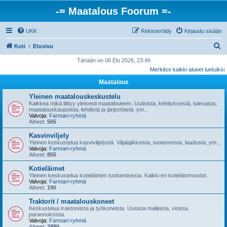
-= Maatalous Foorum =-
UKK
Rekisteröidy
Kirjaudu sisään
E
Koti
Etusivu
t
Tänään on 06 Elo 2026, 23:46
Merkitse kaikki alueet luetuiksi
s
Maatalous
i
Yleinen maatalouskeskustelu
Kaikkea mikä liittyy yleisesti maatalouteen. Uutisista, kehityksestä, tulevasta,
maatalouskaupoista, lehdistä ja järjestöistä. ym..
Valvoja:
Farmari-ryhmä
Aiheet:
565
Kasvinviljely
Yleinen keskustelua kasviviljelystä. Viljalajikkeista, tuotannosta, laadusta, ym...
Valvoja:
Farmari-ryhmä
Aiheet:
855
Kotieläimet
Yleinen keskustelua kotieläinten tuottamisesta. Kaikki eri kotieläinmuodot.
Valvoja:
Farmari-ryhmä
Aiheet:
190
Traktorit / maatalouskoneet
Keskustelua traktoreista ja työkoneista. Uusista malleista, vioista,
parannuksista.
Valvoja:
Farmari-ryhmä
Aiheet:
2880