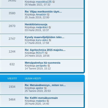
34592
ä
s
N
Kirjoittaja
massikka135
n
u
t
ä
05 Maalis 2021, 07:32
v
u
i
y
i
s
t
e
Re: Viljaa merikonttiin täytt…
i
3580
ä
s
N
Kirjoittaja
Amatööri
n
u
t
ä
25 Joulu 2019, 22:00
v
u
i
y
i
s
t
e
Henkilötietosuoja
i
2870
ä
s
N
Kirjoittaja
meijerikkö
n
u
t
ä
03 Huhti 2019, 10:37
v
u
i
y
i
s
t
e
Kysely maanviljelijöiden tekn…
i
2747
ä
s
N
Kirjoittaja
kuru-ukko
n
u
t
ä
17 Huhti 2019, 17:58
v
u
i
y
i
s
t
e
Re: Agritechnica 2015 majoitu…
i
1244
ä
s
N
Kirjoittaja
ROUTI
n
u
t
ä
24 Helmi 2019, 18:56
v
u
i
y
i
s
t
e
Metsäpalvelua itä-suomesta
i
632
ä
s
N
Kirjoittaja
peräpelto
n
u
t
ä
14 Tammi 2019, 15:12
v
u
i
y
i
s
t
e
i
ä
s
VIESTIT
UUSIN VIESTI
n
u
t
v
u
i
i
Re: Metsävähennys , miten toi…
s
1934
e
N
Kirjoittaja
apetor
i
s
ä
25 Tammi 2019, 20:53
n
t
y
v
i
t
i
Re: Kellfri metsäkuormain
3464
ä
e
N
Kirjoittaja
malanko
u
s
ä
28 Huhti 2020, 14:40
u
t
y