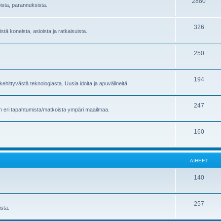
2880
oista, parannuksista.
326
stä koneista, asioista ja ratkaisuista.
250
194
ehittyvästä teknologiasta. Uusia idoita ja apuvälineitä.
247
en eri tapahtumista/matkoista ympäri maailmaa.
160
AIHEET
140
257
sta.