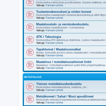
Keskustelua traktoreista ja työkoneista. Uusista malleista, vi
Valvoja:
Farmari-ryhmä
Tuotantorakennukset ja niiden koneet
Keskustelua maatalouden tuotantorakennukista ja niihin liittyvi
Valvoja:
Farmari-ryhmä
Maataloustuki- ja verotuskeskustelu.
Keskustelua maataloustuki- / veroasioista.
Valvoja:
Farmari-ryhmä
ATK / Teknologia
Keskustelua ATK laitteista ja ohjelmista. Lisäksi maatalouden k
Valvoja:
Farmari-ryhmä
Tapahtumat / Maatalousmatkat
Ilmoita, keskutele ja kerro tarina maatalouden / metsätaloud
Valvoja:
Farmari-ryhmä
Maatalous / metsätalousaiheiset linkit
Maatalous / metsätalousaiheiset uudet linkit ympärimaailmaa.
Valvoja:
Farmari-ryhmä
METSÄTALOUS
Yleinen metsätalouskeskustelu
Keskustelua metsätaloudesta, hoidosta, ym...
Valvoja:
Farmari-ryhmä
Metsäkoneet / Sahat / Muut apuvälineet
Keskustelu metsässä käytettävistä koneista ja laitteista/sahoi
Valvoja:
Farmari-ryhmä