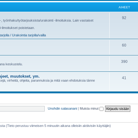
AIHEET
92
us-, työnhaku/työtarjouksista/urakointi -ilmoituksia. Lain vastaiset
i-ilmoitukset poistetaan.
arjolla / Urakointia tarjolla/vailla
60
390
sana keskustelu.
jeet, muutokset, ym.
41
jä, virheitä, ohjeita, parannuksia ja mitä vaan ehdotuksia tänne
Unohdin salasanani
|
Muista minut
sta (Tieto perustuu viimeisen 5 minuutin aikana olleisiin aktiivisiin käyttäjiin)