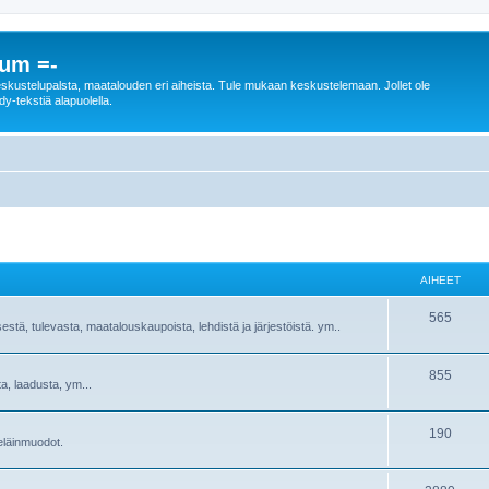
rum =-
n keskustelupalsta, maatalouden eri aiheista. Tule mukaan keskustelemaan. Jollet ole
dy-tekstiä alapuolella.
AIHEET
565
sestä, tulevasta, maatalouskaupoista, lehdistä ja järjestöistä. ym..
855
ta, laadusta, ym...
190
ieläinmuodot.