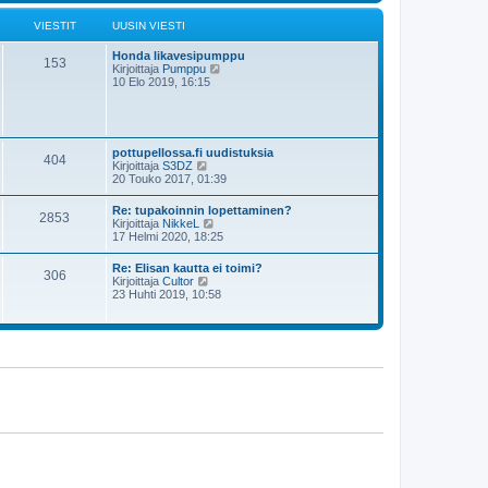
s
i
t
i
ä
VIESTIT
UUSIN VIESTI
n
u
v
u
i
Honda likavesipumppu
s
153
e
N
Kirjoittaja
Pumppu
i
s
ä
10 Elo 2019, 16:15
n
t
y
v
i
t
i
ä
e
u
s
u
t
pottupellossa.fi uudistuksia
404
s
i
N
Kirjoittaja
S3DZ
i
ä
20 Touko 2017, 01:39
n
y
v
t
Re: tupakoinnin lopettaminen?
i
2853
ä
N
Kirjoittaja
NikkeL
e
u
ä
17 Helmi 2020, 18:25
s
u
y
t
s
t
i
Re: Elisan kautta ei toimi?
i
306
ä
N
Kirjoittaja
Cultor
n
u
ä
23 Huhti 2019, 10:58
v
u
y
i
s
t
e
i
ä
s
n
u
t
v
u
i
i
s
e
i
s
n
t
v
i
i
e
s
t
i