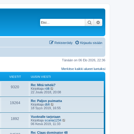
Etsi
Tarkennettu haku
Rekisteröidy
Kirjaudu sisään
Tänään on 06 Elo 2026, 22:36
Merkitse kaikki alueet luetuiksi
VIESTIT
UUSIN VIESTI
Re: Mitä tehdä?
9320
N
Kirjoittaja
rölli
ä
22 Joulu 2018, 20:08
y
t
Re: Paljon puimatta
19264
ä
N
Kirjoittaja
dbfi
u
ä
18 Syys 2019, 16:55
u
y
s
t
Vuokralle tarjotaan
i
1892
ä
N
Kirjoittaja
scania1234
n
u
ä
06 Kesä 2019, 11:33
v
u
y
i
s
t
e
Re: Claas dominator 48
i