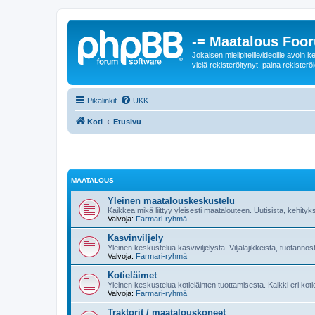
-= Maatalous Foo
Jokaisen mielipiteille/ideoille avoi
vielä rekisteröitynyt, paina rekisteröi
Pikalinkit
UKK
Koti
Etusivu
MAATALOUS
Yleinen maatalouskeskustelu
Kaikkea mikä liittyy yleisesti maatalouteen. Uutisista, kehityk
Valvoja:
Farmari-ryhmä
Kasvinviljely
Yleinen keskustelua kasviviljelystä. Viljalajikkeista, tuotannos
Valvoja:
Farmari-ryhmä
Kotieläimet
Yleinen keskustelua kotieläinten tuottamisesta. Kaikki eri kot
Valvoja:
Farmari-ryhmä
Traktorit / maatalouskoneet