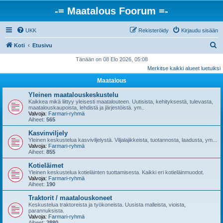
-= Maatalous Foorum =-
UKK
Rekisteröidy
Kirjaudu sisään
E
Koti
Etusivu
t
Tänään on 08 Elo 2026, 05:08
Merkitse kaikki alueet luetuiksi
s
Maatalous
i
Yleinen maatalouskeskustelu
Kaikkea mikä liittyy yleisesti maatalouteen. Uutisista, kehityksestä, tulevasta,
maatalouskaupoista, lehdistä ja järjestöistä. ym..
Valvoja:
Farmari-ryhmä
Aiheet:
565
Kasvinviljely
Yleinen keskustelua kasviviljelystä. Viljalajikkeista, tuotannosta, laadusta, ym...
Valvoja:
Farmari-ryhmä
Aiheet:
855
Kotieläimet
Yleinen keskustelua kotieläinten tuottamisesta. Kaikki eri kotieläinmuodot.
Valvoja:
Farmari-ryhmä
Aiheet:
190
Traktorit / maatalouskoneet
Keskustelua traktoreista ja työkoneista. Uusista malleista, vioista,
parannuksista.
Valvoja:
Farmari-ryhmä
Aiheet:
2880