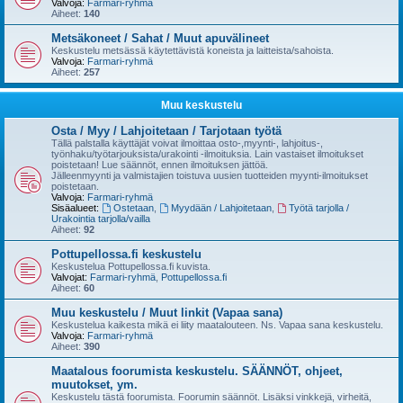
Valvoja:
Farmari-ryhmä
Aiheet:
140
Metsäkoneet / Sahat / Muut apuvälineet
Keskustelu metsässä käytettävistä koneista ja laitteista/sahoista.
Valvoja:
Farmari-ryhmä
Aiheet:
257
Muu keskustelu
Osta / Myy / Lahjoitetaan / Tarjotaan työtä
Tällä palstalla käyttäjät voivat ilmoittaa osto-,myynti-, lahjoitus-,
työnhaku/työtarjouksista/urakointi -ilmoituksia. Lain vastaiset ilmoitukset
poistetaan! Lue säännöt, ennen ilmoituksen jättöä.
Jälleenmyynti ja valmistajien toistuva uusien tuotteiden myynti-ilmoitukset
poistetaan.
Valvoja:
Farmari-ryhmä
Sisäalueet:
Ostetaan
,
Myydään / Lahjoitetaan
,
Työtä tarjolla /
Urakointia tarjolla/vailla
Aiheet:
92
Pottupellossa.fi keskustelu
Keskustelua Pottupellossa.fi kuvista.
Valvojat:
Farmari-ryhmä
,
Pottupellossa.fi
Aiheet:
60
Muu keskustelu / Muut linkit (Vapaa sana)
Keskustelua kaikesta mikä ei liity maatalouteen. Ns. Vapaa sana keskustelu.
Valvoja:
Farmari-ryhmä
Aiheet:
390
Maatalous foorumista keskustelu. SÄÄNNÖT, ohjeet,
muutokset, ym.
Keskustelu tästä foorumista. Foorumin säännöt. Lisäksi vinkkejä, virheitä,