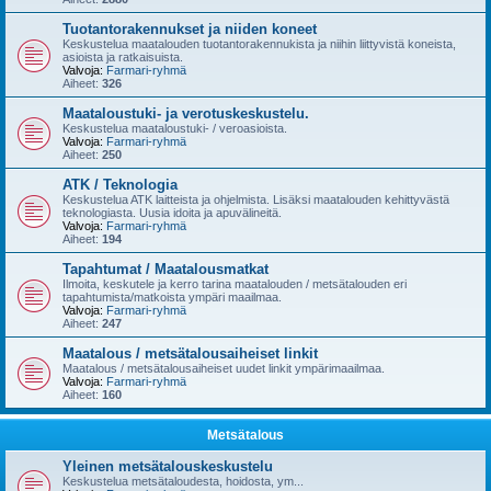
Tuotantorakennukset ja niiden koneet
Keskustelua maatalouden tuotantorakennukista ja niihin liittyvistä koneista,
asioista ja ratkaisuista.
Valvoja:
Farmari-ryhmä
Aiheet:
326
Maataloustuki- ja verotuskeskustelu.
Keskustelua maataloustuki- / veroasioista.
Valvoja:
Farmari-ryhmä
Aiheet:
250
ATK / Teknologia
Keskustelua ATK laitteista ja ohjelmista. Lisäksi maatalouden kehittyvästä
teknologiasta. Uusia idoita ja apuvälineitä.
Valvoja:
Farmari-ryhmä
Aiheet:
194
Tapahtumat / Maatalousmatkat
Ilmoita, keskutele ja kerro tarina maatalouden / metsätalouden eri
tapahtumista/matkoista ympäri maailmaa.
Valvoja:
Farmari-ryhmä
Aiheet:
247
Maatalous / metsätalousaiheiset linkit
Maatalous / metsätalousaiheiset uudet linkit ympärimaailmaa.
Valvoja:
Farmari-ryhmä
Aiheet:
160
Metsätalous
Yleinen metsätalouskeskustelu
Keskustelua metsätaloudesta, hoidosta, ym...