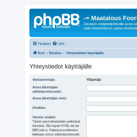
-= Maatalous Foo
Jokaisen mielipiteille/ideoille avoi
vielä rekisteröitynyt, paina rekisteröi
Pikalinkit
UKK
Koti
Etusivu
Yhteystiedot käyttäjälle
Yhteystiedot käyttäjälle
Vastaanottaja:
Ylläpitäjä
Anna lähettäjän
sähköpostiosoite:
Anna lähettäjän nimi:
Otsikko:
Viestin sisältö:
Tämä viesti lähetetään pelkkänä
tekstinä. Älä käytä HTML:ää tai
BBCode:a. Palautusosoitteeksi
laitetaan sinun sähköpostiosoite.