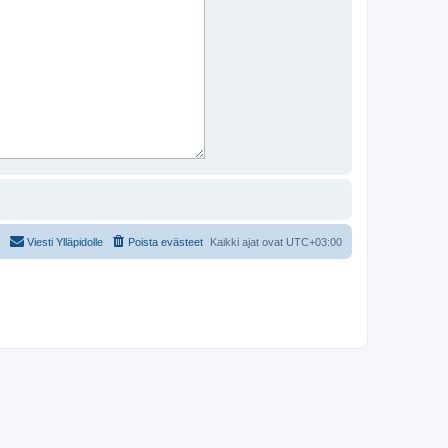
Viesti Ylläpidolle
Poista evästeet
Kaikki ajat ovat
UTC+03:00