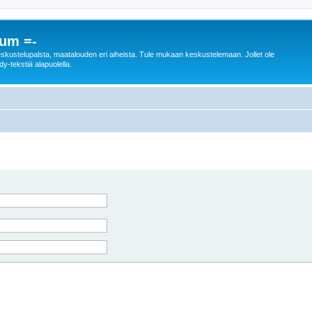
rum =-
n keskustelupalsta, maatalouden eri aiheista. Tule mukaan keskustelemaan. Jollet ole
dy-tekstiä alapuolella.