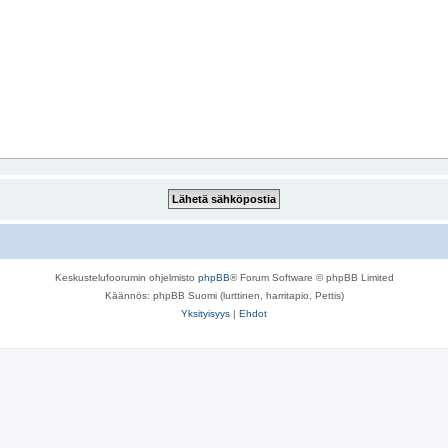
Keskustelufoorumin ohjelmisto
phpBB
® Forum Software © phpBB Limited
Käännös: phpBB Suomi (lurttinen, harritapio, Pettis)
Yksityisyys
|
Ehdot