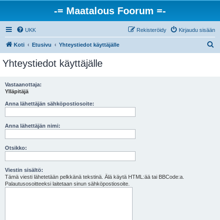
-= Maatalous Foorum =-
UKK
Rekisteröidy
Kirjaudu sisään
E
Koti
Etusivu
Yhteystiedot käyttäjälle
t
Yhteystiedot käyttäjälle
s
i
Vastaanottaja:
Ylläpitäjä
Anna lähettäjän sähköpostiosoite:
Anna lähettäjän nimi:
Otsikko:
Viestin sisältö:
Tämä viesti lähetetään pelkkänä tekstinä. Älä käytä HTML:ää tai BBCode:a.
Palautusosoitteeksi laitetaan sinun sähköpostiosoite.