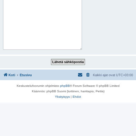
Koti
Etusivu
Kaikki ajat ovat
UTC+03:00
Keskustelufoorumin ohjelmisto
phpBB
® Forum Software © phpBB Limited
Käännös: phpBB Suomi (lurttinen, harritapio, Pettis)
Yksityisyys
|
Ehdot