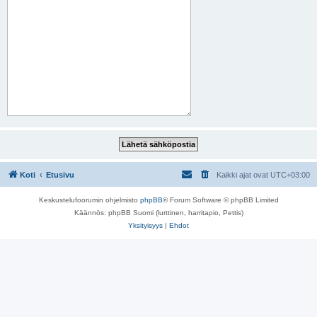
Koti
Etusivu
Kaikki ajat ovat
UTC+03:00
Keskustelufoorumin ohjelmisto
phpBB
® Forum Software © phpBB Limited
Käännös: phpBB Suomi (lurttinen, harritapio, Pettis)
Yksityisyys
|
Ehdot