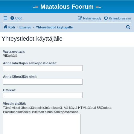
-= Maatalous Foorum =-
UKK
Rekisteröidy
Kirjaudu sisään
E
Koti
Etusivu
Yhteystiedot käyttäjälle
t
Yhteystiedot käyttäjälle
s
i
Vastaanottaja:
Ylläpitäjä
Anna lähettäjän sähköpostiosoite:
Anna lähettäjän nimi:
Otsikko:
Viestin sisältö:
Tämä viesti lähetetään pelkkänä tekstinä. Älä käytä HTML:ää tai BBCode:a.
Palautusosoitteeksi laitetaan sinun sähköpostiosoite.