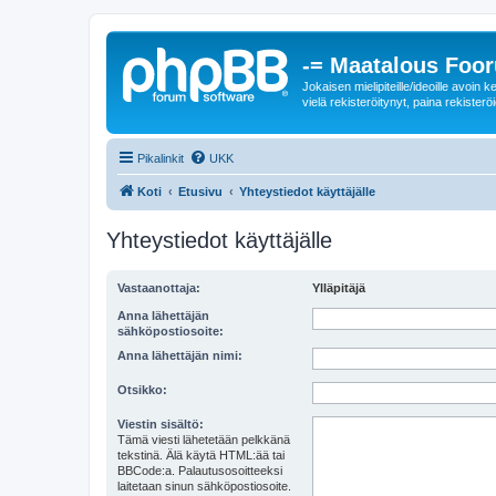
-= Maatalous Foo
Jokaisen mielipiteille/ideoille avoi
vielä rekisteröitynyt, paina rekisteröi
Pikalinkit
UKK
Koti
Etusivu
Yhteystiedot käyttäjälle
Yhteystiedot käyttäjälle
Vastaanottaja:
Ylläpitäjä
Anna lähettäjän
sähköpostiosoite:
Anna lähettäjän nimi:
Otsikko:
Viestin sisältö:
Tämä viesti lähetetään pelkkänä
tekstinä. Älä käytä HTML:ää tai
BBCode:a. Palautusosoitteeksi
laitetaan sinun sähköpostiosoite.