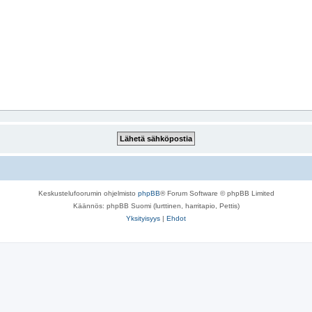
Keskustelufoorumin ohjelmisto
phpBB
® Forum Software © phpBB Limited
Käännös: phpBB Suomi (lurttinen, harritapio, Pettis)
Yksityisyys
|
Ehdot