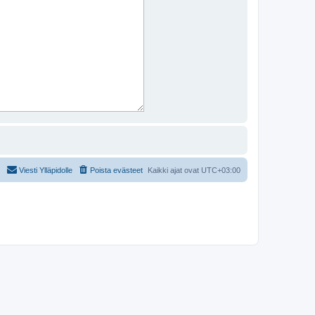
Viesti Ylläpidolle
Poista evästeet
Kaikki ajat ovat
UTC+03:00