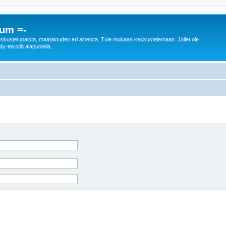
rum =-
n keskustelupalsta, maatalouden eri aiheista. Tule mukaan keskustelemaan. Jollet ole
dy-tekstiä alapuolella.