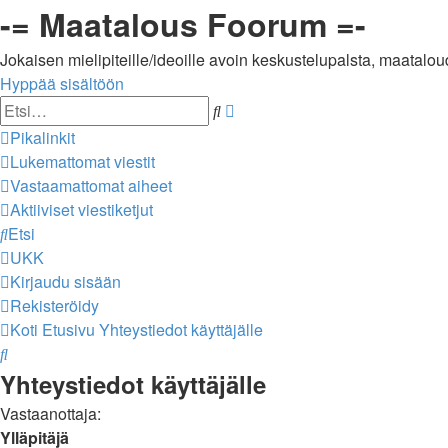
-= Maatalous Foorum =-
Jokaisen mielipiteille/ideoille avoin keskustelupalsta, maataloud
Hyppää sisältöön
Tarkennettu
Etsi
haku
Pikalinkit
Lukemattomat viestit
Vastaamattomat aiheet
Aktiiviset viestiketjut
Etsi
UKK
Kirjaudu sisään
Rekisteröidy
Koti
Etusivu
Yhteystiedot käyttäjälle
Etsi
Yhteystiedot käyttäjälle
Vastaanottaja:
Ylläpitäjä