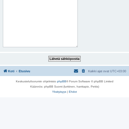
Koti
Etusivu
Kaikki ajat ovat
UTC+03:00
Keskustelufoorumin ohjelmisto
phpBB
® Forum Software © phpBB Limited
Käännös: phpBB Suomi (lurttinen, harritapio, Pettis)
Yksityisyys
|
Ehdot