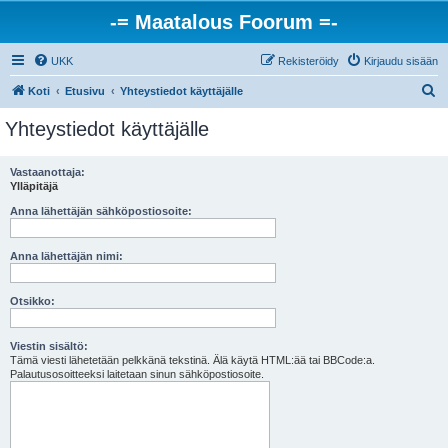
-= Maatalous Foorum =-
UKK
Rekisteröidy
Kirjaudu sisään
E
Koti
Etusivu
Yhteystiedot käyttäjälle
t
Yhteystiedot käyttäjälle
s
i
Vastaanottaja:
Ylläpitäjä
Anna lähettäjän sähköpostiosoite:
Anna lähettäjän nimi:
Otsikko:
Viestin sisältö:
Tämä viesti lähetetään pelkkänä tekstinä. Älä käytä HTML:ää tai BBCode:a.
Palautusosoitteeksi laitetaan sinun sähköpostiosoite.