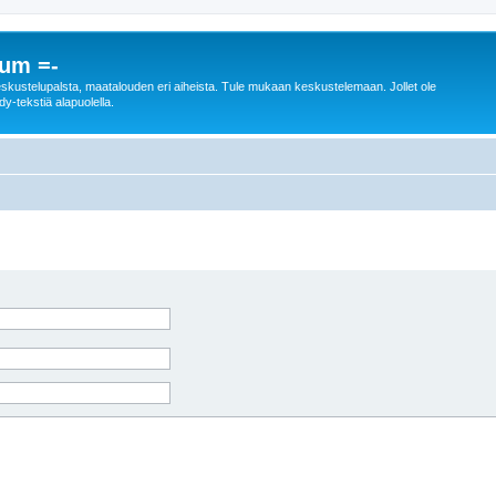
rum =-
n keskustelupalsta, maatalouden eri aiheista. Tule mukaan keskustelemaan. Jollet ole
dy-tekstiä alapuolella.