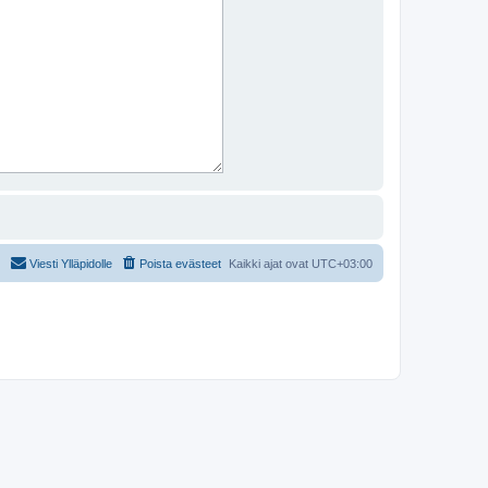
Viesti Ylläpidolle
Poista evästeet
Kaikki ajat ovat
UTC+03:00