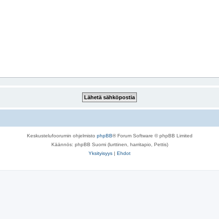
Keskustelufoorumin ohjelmisto
phpBB
® Forum Software © phpBB Limited
Käännös: phpBB Suomi (lurttinen, harritapio, Pettis)
Yksityisyys
|
Ehdot