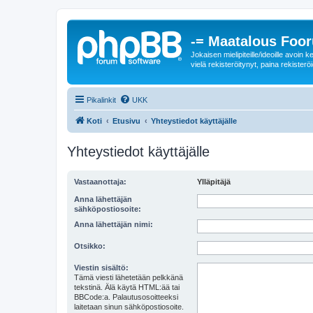
-= Maatalous Foo
Jokaisen mielipiteille/ideoille avoi
vielä rekisteröitynyt, paina rekisteröi
Pikalinkit
UKK
Koti
Etusivu
Yhteystiedot käyttäjälle
Yhteystiedot käyttäjälle
Vastaanottaja:
Ylläpitäjä
Anna lähettäjän
sähköpostiosoite:
Anna lähettäjän nimi:
Otsikko:
Viestin sisältö:
Tämä viesti lähetetään pelkkänä
tekstinä. Älä käytä HTML:ää tai
BBCode:a. Palautusosoitteeksi
laitetaan sinun sähköpostiosoite.