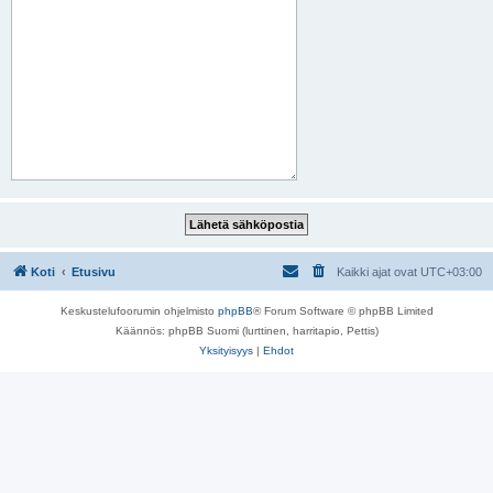
Koti
Etusivu
Kaikki ajat ovat
UTC+03:00
Keskustelufoorumin ohjelmisto
phpBB
® Forum Software © phpBB Limited
Käännös: phpBB Suomi (lurttinen, harritapio, Pettis)
Yksityisyys
|
Ehdot