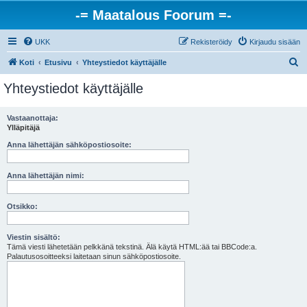
-= Maatalous Foorum =-
UKK
Rekisteröidy
Kirjaudu sisään
E
Koti
Etusivu
Yhteystiedot käyttäjälle
t
Yhteystiedot käyttäjälle
s
i
Vastaanottaja:
Ylläpitäjä
Anna lähettäjän sähköpostiosoite:
Anna lähettäjän nimi:
Otsikko:
Viestin sisältö:
Tämä viesti lähetetään pelkkänä tekstinä. Älä käytä HTML:ää tai BBCode:a.
Palautusosoitteeksi laitetaan sinun sähköpostiosoite.